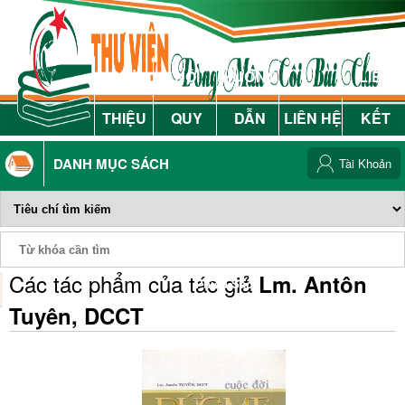
GIỚI
NỘI
HƯỚNG
LIÊN
THIỆU
QUY
DẪN
LIÊN HỆ
KẾT
DANH MỤC SÁCH
Tài Khoản
Các tác phẩm của tác giả
Lm. Antôn
Phiếu Sách
Tuyên, DCCT