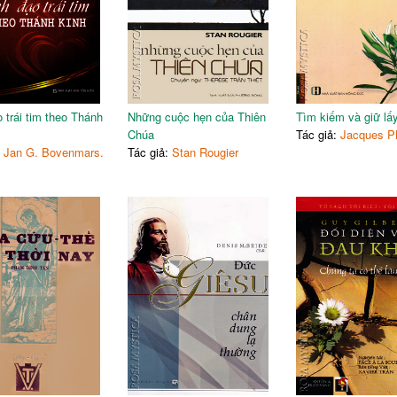
o trái tim theo Thánh
Những cuộc hẹn của Thiên
Tìm kiếm và giữ lấ
Chúa
Tác giả:
Jacques Ph
:
Jan G. Bovenmars.
Tác giả:
Stan Rougier