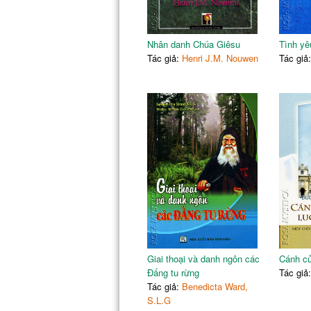
Nhân danh Chúa Giêsu
Tình yê
Tác giả:
Henri J.M. Nouwen
Tác giả
Giai thoại và danh ngôn các
Cánh cử
Đấng tu rừng
Tác giả
Tác giả:
Benedicta Ward,
S.L.G