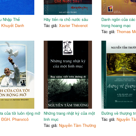
u Nhập Thể
Hãy tiến ra chỗ nước sâu
Danh ngôn của các
:
Khuyết Danh
Tác giả:
Xavier Thévenot
trong hoang mạc
Tác giả:
Thomas Me
a của tôi luôn rộng mở
Những trang nhật ký của một
Đường về thượng tr
:
ĐGH. Phanxicô
linh mục
Tác giả:
Nguyễn T
Tác giả:
Nguyễn Tầm Thường