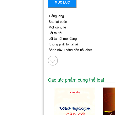
MỤC LỤC
Tiếng lòng
Sao lại buồn
Một công lệ
Lỗi tại tôi
Lỗi tại tôi mọi đàng
Không phải lỗi tại ai
Bệnh này không đến nỗi chết
Hãy nhìn lên
Hãy nhìn xuống
Một linh hồn
Yêu thật
Phải đổ máu
Các tác phẩm cùng thể loại
Một nắm rơm
Luật thành công
Chiếc diều sáo
Một cái gai