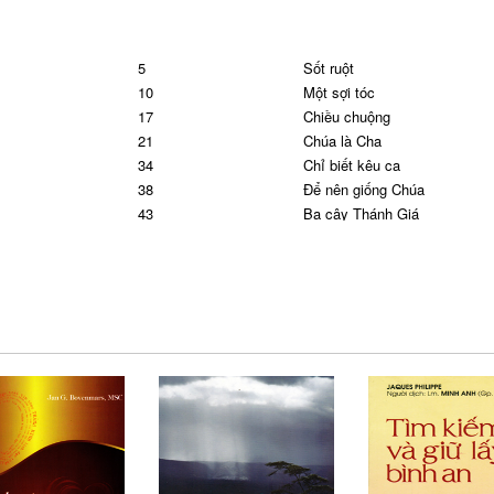
5
Sốt ruột
10
Một sợi tóc
17
Chiều chuộng
21
Chúa là Cha
34
Chỉ biết kêu ca
38
Để nên giống Chúa
43
Ba cây Thánh Giá
49
Hai đời
62
Thiên đàng
68
Những linh hồn đau khổ
73
Thánh Gióp
97
Thánh Lit-vin
100
Thánh Anphongsô
104
Chúa và Đức Mẹ
110
Đôi lời từ biệt
116