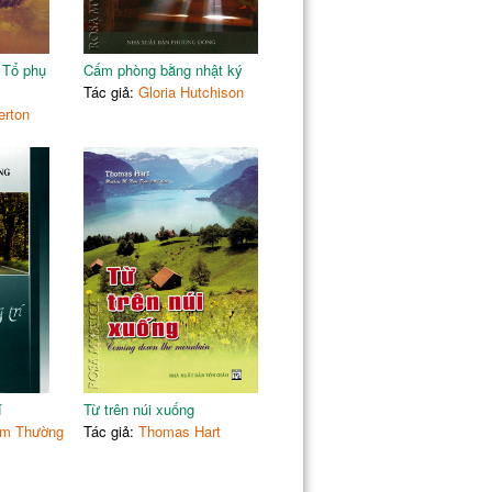
 Tổ phụ
Cấm phòng bằng nhật ký
Tác giả:
Gloria Hutchison
rton
í
Từ trên núi xuống
ầm Thường
Tác giả:
Thomas Hart