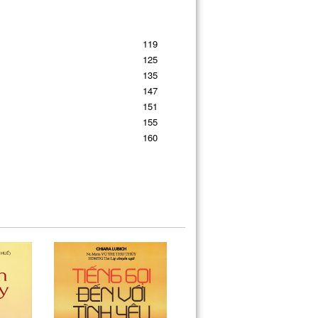
119
125
135
147
151
155
160
172
179
195
197
200
202
205
209