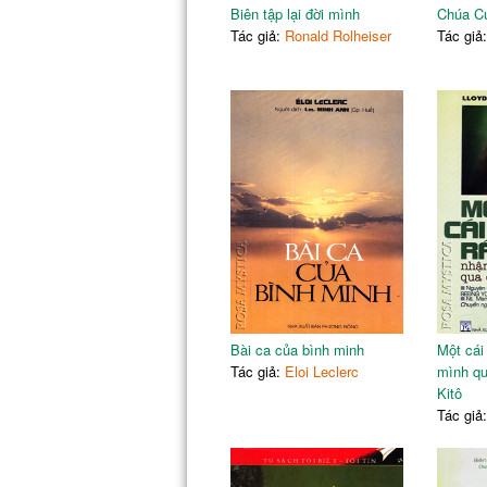
Biên tập lại đời mình
Chúa Cứ
Tác giả:
Ronald Rolheiser
Tác giả
Bài ca của bình minh
Một cái
Tác giả:
Eloi Leclerc
mình qu
Kitô
Tác giả