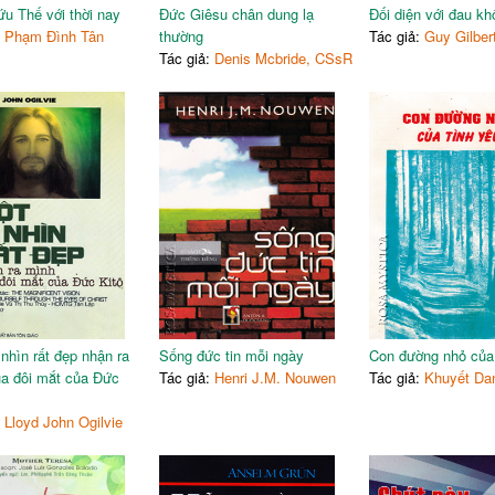
u Thế với thời nay
Đức Giêsu chân dung lạ
Đối diện với đau kh
:
Phạm Đình Tân
thường
Tác giả:
Guy Gilber
Tác giả:
Denis Mcbride, CSsR
 nhìn rất đẹp nhận ra
Sống đức tin mỗi ngày
Con đường nhỏ của 
a đôi mắt của Đức
Tác giả:
Henri J.M. Nouwen
Tác giả:
Khuyết Da
:
Lloyd John Ogilvie