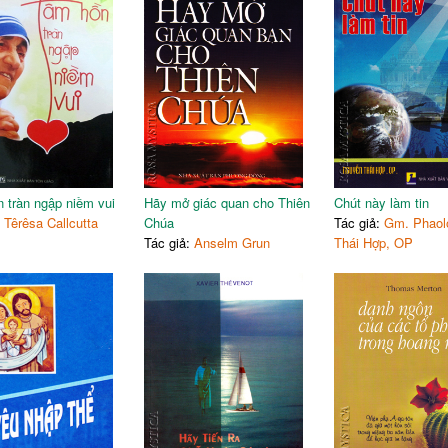
 tràn ngập niềm vui
Hãy mở giác quan cho Thiên
Chút này làm tin
:
Têrêsa Callcutta
Chúa
Tác giả:
Gm. Phaol
Tác giả:
Anselm Grun
Thái Hợp, OP