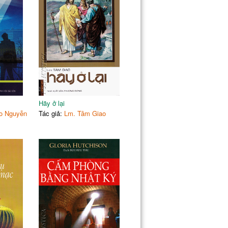
Hãy ở lại
o Nguyễn
Tác giả:
Lm. Tâm Giao