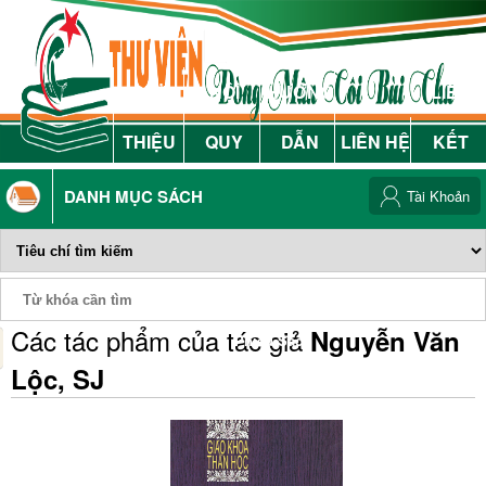
GIỚI
NỘI
HƯỚNG
LIÊN
THIỆU
QUY
DẪN
LIÊN HỆ
KẾT
DANH MỤC SÁCH
Tài Khoản
Các tác phẩm của tác giả
Nguyễn Văn
Phiếu Sách
Lộc, SJ