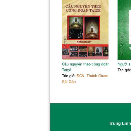
Cầu nguyện theo cộng đoàn
Người s
Taizé
Tác giả
Tác giả:
ĐCV. Thánh Giuse
Sài Gòn
Trung Linh