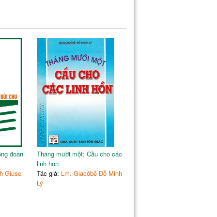
ộng đoàn
Tháng mười một: Cầu cho các
linh hồn
h Giuse
Tác giả:
Lm. Giacôbê Đỗ Minh
Lý