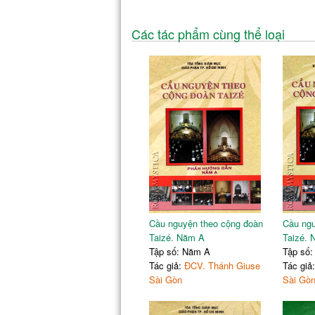
Các tác phẩm cùng thể loại
Cầu nguyện theo cộng đoàn
Cầu ngu
Taizé. Năm A
Taizé. 
Tập số: Năm A
Tập số
Tác giả:
ĐCV. Thánh Giuse
Tác giả
Sài Gòn
Sài Gò