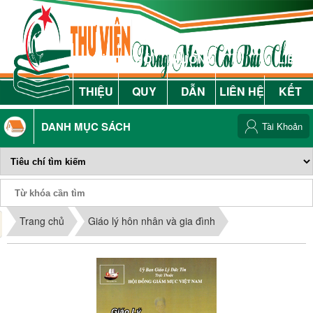
GIỚI
NỘI
HƯỚNG
LIÊN
THIỆU
QUY
DẪN
LIÊN HỆ
KẾT
DANH MỤC SÁCH
Tài Khoản
Phiếu Sách
Trang chủ
Giáo lý hôn nhân và gia đình