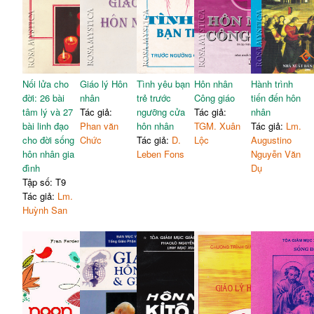
tiên
nữ
Phụ lục 2: Nghi thức đính
Bài 10: Hoà hợp vợ chồng,
210
90
hôn
triển nở trong tình yêu
Phụ lục 3: Nghi thức vu qui,
Bài 11: Hoà hợp vợ chồng,
215
97
tân hôn
giải quyết những xung đột
Phụ lục 4: Gời kinh tối trong
Bài 12: Sự phân ly vợ chồng
103
221
Nối lửa cho
Giáo lý Hôn
Tình yêu bạn
Hôn nhân
Hành trình
gia đinh
PHẦN HAI: GIA ĐÌNH LÀ
đời: 26 bài
nhân
trẻ trước
Công giáo
tiến đến hôn
Phụ lục 5: Chức năng của
HỘI THÁNH TẠI GIA
tâm lý và 27
Tác giả:
ngưỡng cửa
Tác giả:
nhân
bộ phận sinh dục trong tình
223
Bài 13: Gia đình là Hội
bài linh đạo
Phan văn
hôn nhân
TGM. Xuân
Tác giả:
Lm.
113
yêu vợ chồng
thánh tại gia
cho đời sống
Chức
Tác giả:
D.
Lộc
Augustino
Phụ lục 6: Thụ tinh nhân tạo
268
hôn nhân gia
Leben Fons
Nguyễn Văn
đình
Dụ
Tập số: T9
Tác giả:
Lm.
Huỳnh San