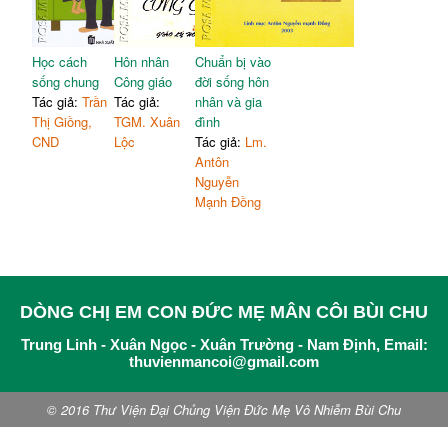
Học cách
Hôn nhân
Chuẩn bị vào
sống chung
Công giáo
đời sống hôn
Tác giả:
Trần
Tác giả:
nhân và gia
Thị Giồng,
TGM. Xuân
đình
CND
Lộc
Tác giả:
Lm.
Antôn
Nguyễn
Mạnh Đồng
DÒNG CHỊ EM CON ĐỨC MẸ MÂN CÔI BÙI CHU
Trung Linh - Xuân Ngọc - Xuân Trường - Nam Định, Email:
thuvienmancoi@gmail.com
© 2016 Thư Viện Đại Chủng Viện Đức Mẹ Vô Nhiễm Bùi Chu