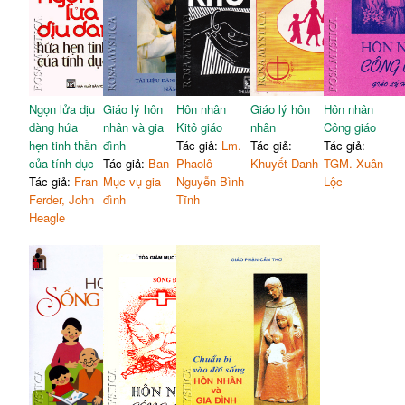
Ngọn lửa dịu
Giáo lý hôn
Hôn nhân
Giáo lý hôn
Hôn nhân
dàng hứa
nhân và gia
Kitô giáo
nhân
Công giáo
hẹn tinh thần
đình
Tác giả:
Lm.
Tác giả:
Tác giả:
của tính dục
Tác giả:
Ban
Phaolô
Khuyết Danh
TGM. Xuân
Tác giả:
Fran
Mục vụ gia
Nguyễn Bình
Lộc
Ferder, John
đình
Tĩnh
Heagle