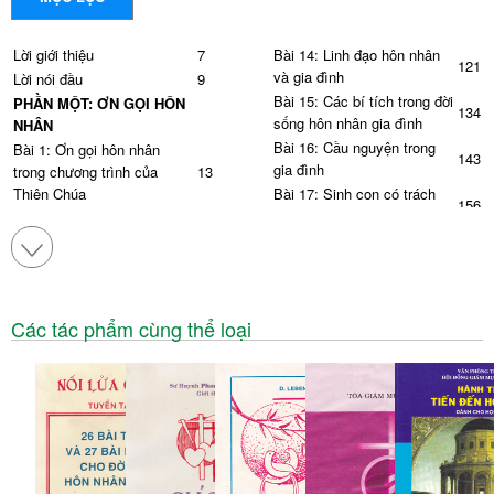
Lời giới thiệu
7
Bài 14: Linh đạo hôn nhân
121
và gia đình
Lời nói đầu
9
Bài 15: Các bí tích trong đời
PHẦN MỘT: ƠN GỌI HÔN
134
sống hôn nhân gia đình
NHÂN
Bài 16: Cầu nguyện trong
Bài 1: Ơn gọi hôn nhân
143
gia đình
trong chương trình của
13
Thiên Chúa
Bài 17: Sinh con có trách
156
nhiệm
Bài 2: Hôn nhân Công giáo
19
Bài 18: Giáo dục con cái
169
Bài 3: Giáo luật về Bí tích
26
Hôn phối
Bài 19: Đạo hiếu
180
Bài 4: Hôn nhân khác tôn
Bài 20: Những ngày lễ của
37
186
giáo
gia đình
Các tác phẩm cùng thể loại
Bài 5: Các thủ tục và nghi lễ
Bài 21: Gia đình và xã hội
196
46
Hôn phối
Lời kết: Đón chờ tiệc cưới
201
Bài 6: Sống thời kỳ đính hôn
56
Chiên Con
Bài 7: Tình yêu vợ chồng
62
PHỤ LỤC
Bài 8: Tính dục và hôn nhân
69
Phụ lục 1: Thông cáo của
Hội Đồng Giám Mục Việt
Bài 9: Hoà hợp vợ chồng,
205
Nam về việc kính nhớ tổ
sự khác biệt giữa nam và
83