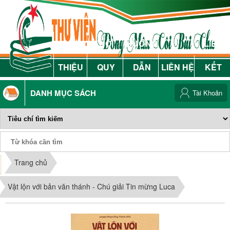
GIỚI
NỘI
HƯỚNG
LIÊN
THIỆU
QUY
DẪN
LIÊN HỆ
KẾT
DANH MỤC SÁCH
Tài Khoản
Phiếu Sách
Trang chủ
Vật lộn với bản văn thánh - Chú giải Tin mừng Luca