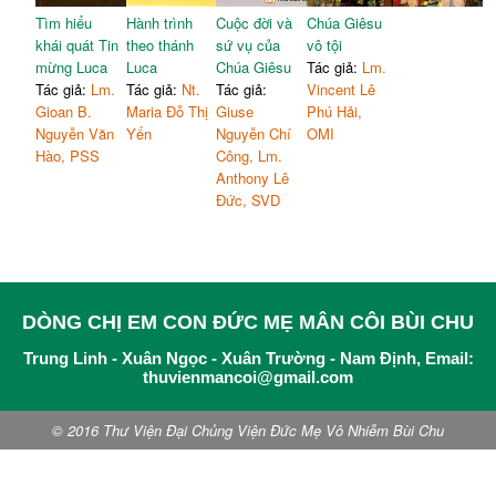
24,13-35
Tìm hiểu
Hành trình
Cuộc đời và
Chúa Giêsu
Từ chứng kiến đến chứng
khái quát Tin
theo thánh
sứ vụ của
vô tội
823
nhân.
Chú giải Lc 24,33-43
mừng Luca
Luca
Chúa Giêsu
Tác giả:
Lm.
Chia tay trong niềm vui
.
Tác giả:
Lm.
Tác giả:
Nt.
Tác giả:
Vincent Lê
837
Chú giải Lc 24,44-53
Gioan B.
Maria Đỗ Thị
Giuse
Phú Hải,
Thư mục tài liệu tham
Nguyễn Văn
Yến
Nguyễn Chí
OMI
861
khảo
Hào, PSS
Công, Lm.
Anthony Lê
Đức, SVD
DÒNG CHỊ EM CON ĐỨC MẸ MÂN CÔI BÙI CHU
Trung Linh - Xuân Ngọc - Xuân Trường - Nam Định, Email:
thuvienmancoi@gmail.com
© 2016 Thư Viện Đại Chủng Viện Đức Mẹ Vô Nhiễm Bùi Chu