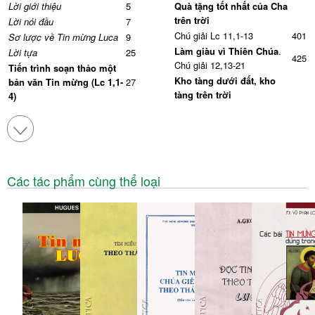
Lời giới thiệu
5
Quà tặng tốt nhất của Cha
trên trời
Lời nói đầu
7
Chú giải Lc 11,1-13
401
Sơ lược về Tin mừng Luca
9
Làm giàu vì Thiên Chúa
.
Lời tựa
25
425
Chú giải 12,13-21
Tiến trình soạn thảo một
Kho tàng dưới đất, kho
bản văn Tin mừng (Lc 1,1-
27
tàng trên trời
4)
Chú giải Lc 12,32-48
437
Gốc tích người dọn
đường
Bình an và chia rẽ
. Chú
453
giải Lc 12,49-53
Chú giải Lc 1,5-25
35
Hoán cải là sống, sống là
Nhập Thể của Đấng Mêsia
hoán cải.
Chú giải Lc 13,1-
465
Chú giải Lc 1,26-38
51
Các tác phẩm cùng thể loại
9
Trỗi dậy và lên đường
Tuy quen mà lạ
. Chú giải
Chú giải Lc 1,39-56
69
481
Lc 13,22-30
Đức Giêsu giáng sinh tại
Chỗ nhất - chỗ cuối
. Chú
Bếthlehem, chuyện tình
499
giải Lc 14,1.7-14
cờ?
Ghét người thân, từ bỏ
Chú giải Lc 2,1-21
99
của cải.
Chú giải Lc 14,25-
519
Cha trên trời và cha mẹ
33
trần gian
Một người hoán cải hơn
Chú giải Lc 2,41-52
127