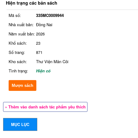
Hiện trạng các bản sách
Mã số:
335MC0009944
Nhà xuất bản:
Đồng Nai
Năm xuất bản:
2026
Khổ sách:
23
Số trang:
871
Kho sách:
Thư Viện Mân Côi
Tình trạng:
Hiện có
Mượn sách
» Thêm vào danh sách tác phẩm yêu thích
MỤC LỤC