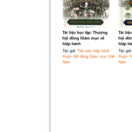
Tài liệu học tập: Thượng
Tài liệ
hội đồng Giám mục về
hội đồ
hiệp hành
hiệp h
Tác giả:
Tiểu ban hiệp hành
Tác giả
thuộc Hội đồng Giám mục Việt
thuộc H
Nam
Nam