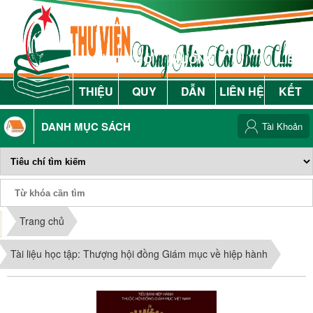
GIỚI
NỘI
HƯỚNG
LIÊN
THIỆU
QUY
DẪN
LIÊN HỆ
KẾT
DANH MỤC SÁCH
Tài Khoản
Phiếu Sách
Trang chủ
Tài liệu học tập: Thượng hội đồng Giám mục về hiệp hành