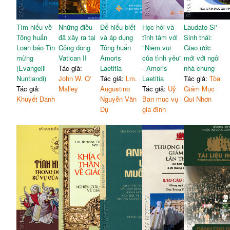
Tìm hiểu về
Những điều
Để hiểu biết
Học hỏi và
Laudato Si' -
Tông huấn
đã xảy ra tại
và áp dụng
tĩnh tâm với
Sinh thái:
Loan báo Tin
Công đồng
Tông huấn
"Niềm vui
Giao ước
mừng
Vatican II
Amoris
của tình yêu"
mới với ngôi
(Evangelii
Tác giả:
Laetitia
- Amoris
nhà chung
Nuntiandi)
John W. O'
Tác giả:
Lm.
Laetitia
Tác giả:
Tòa
Tác giả:
Malley
Augustino
Tác giả:
Uỷ
Giám Mục
Khuyết Danh
Nguyễn Văn
Ban muc vụ
Qui Nhơn
Dụ
gia đình