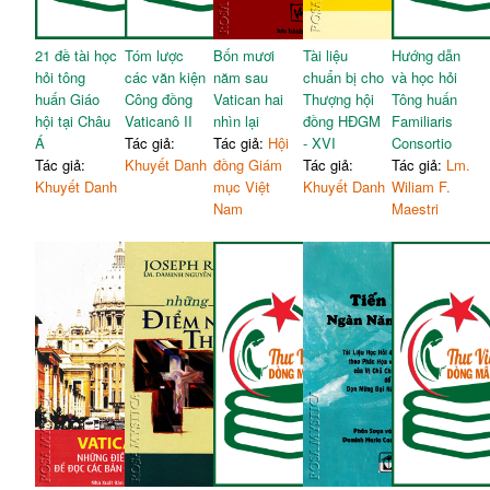
Phương pháp đối thoại trong
111
Document (2023)
Thánh Thần
21 đề tài học
Tóm lược
Bốn mươi
Tài liệu
Hướng dẫn
hỏi tông
các văn kiện
năm sau
chuẩn bị cho
và học hỏi
huấn Giáo
Công đồng
Vatican hai
Thượng hội
Tông huấn
hội tại Châu
Vaticanô II
nhìn lại
đồng HĐGM
Familiaris
Á
Tác giả:
Tác giả:
Hội
- XVI
Consortio
Tác giả:
Khuyết Danh
đồng Giám
Tác giả:
Tác giả:
Lm.
Khuyết Danh
mục Việt
Khuyết Danh
Wiliam F.
Nam
Maestri