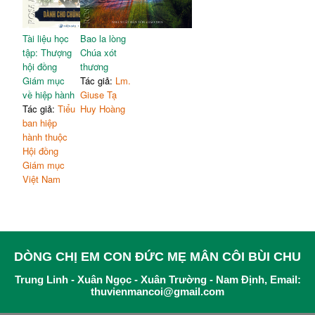
Tài liệu học
Bao la lòng
tập: Thượng
Chúa xót
hội đồng
thương
Giám mục
Tác giả:
Lm.
về hiệp hành
Giuse Tạ
Tác giả:
Tiểu
Huy Hoàng
ban hiệp
hành thuộc
Hội đồng
Giám mục
Việt Nam
DÒNG CHỊ EM CON ĐỨC MẸ MÂN CÔI BÙI CHU
Trung Linh - Xuân Ngọc - Xuân Trường - Nam Định, Email:
thuvienmancoi@gmail.com