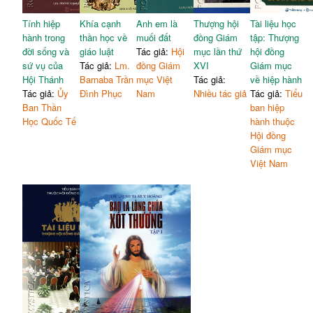
Tính hiệp
Khía cạnh
Anh em là
Thượng hội
Tài liệu học
hành trong
thần học về
muối đất
đồng Giám
tập: Thượng
đời sống và
giáo luật
Tác giả:
Hội
mục lần thứ
hội đồng
sứ vụ của
Tác giả:
Lm.
đồng Giám
XVI
Giám mục
Hội Thánh
Barnaba Trần
mục Việt
Tác giả:
về hiệp hành
Tác giả:
Ủy
Đình Phục
Nam
Nhiều tác giả
Tác giả:
Tiểu
Ban Thần
ban hiệp
Học Quốc Tế
hành thuộc
Hội đồng
Giám mục
Việt Nam