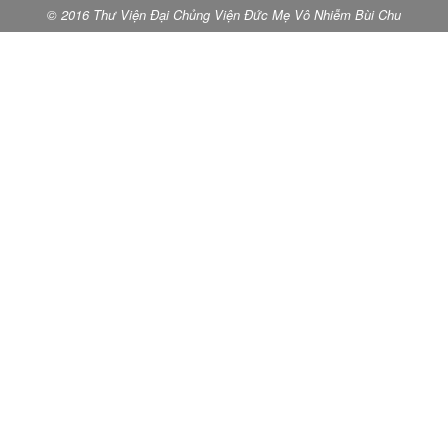
© 2016 Thư Viện Đại Chủng Viện Đức Mẹ Vô Nhiễm Bùi Chu