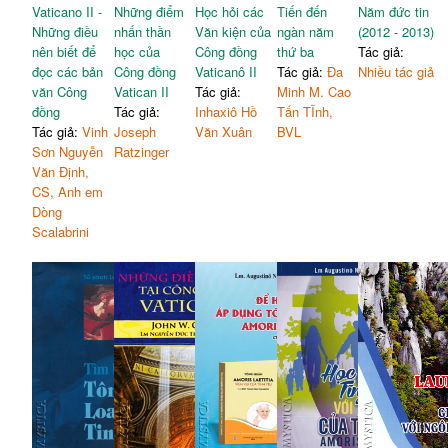
Vaticano II -
Những điểm
Học hỏi các
Tiến đến
Năm đức tin
Những điều
nhấn thần
Văn kiện của
ngàn năm
(2012 - 2013)
nên biết để
học của
Công đồng
thứ ba
Tác giả:
đọc các bản
Công đồng
Vaticanô II
Tác giả:
Đa
Nhiều tác giả
văn Công
Vatican II
Tác giả:
Minh M. Cao
đồng
Tác giả:
Inhaxiô Hồ
Tấn TĨnh,
Tác giả:
Vinh
Joseph
Văn Xuân
BVL
Sơn Nguyễn
Ratzinger
Văn Định,
CS, Anh em
Dòng
Scalabrini