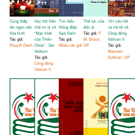
dân
Đề tài 5
Giờ chầu Thánh Thể về
Căng thẳng, thách đố và
182
Hiệp hành
đào tạo cho hiệp hành
Đề tài 12
Phương pháp đối thoại trong
Cùng thắp
Học hỏi hiến
Tìm hiểu
Thế lực của
101 câu hỏi
84
Thánh Thần
“Như cha đã sai Thầy,
lên ngọn nến
chế tín lý về
thông điệp
đức ái
và trả lời về
Thầy cũng sai anh em”:
hòa bình
"Mạc khải
Spe Salvi
Tác giả:
F.
Công đồng
Mẫu báo cáo nhóm - Giáo
89
Hội Thánh của các môn
Tác giả:
của Thiên
Tác giả:
M. Braun,
Vatican II
dân
đệ thừa sai
Khuyết Danh
Chúa" - Dei
Nhiều tác giả
OP
Tác giả:
Giờ chầu Thánh Thể về
92
Verbum
Maureen
Phương pháp đối thoại trong
Hiệp hành
188
Tác giả:
Sullivan, OP
Thánh Thần
Đề tài
6
Công đồng
Mẫu báo cáo nhóm - Giáo
Hiểu đúng giai đoạn thực
194
Vatican II
dân
hiện (2025-2028)
Giờ chầu Thánh Thể về
Phương pháp đối thoại trong
196
98
Hiệp hành
Thánh Thần
Phụ lục 1
Mẫu báo cáo nhóm - Giáo
103
Đón nhận và thực hiện
dân
Văn kiện chung kết
203
Giờ chầu Thánh Thể về
105
Thượng hội đồng 2024
Hiệp hành
Phụ lục 2
Đề tài 7
Mối tương quan giữa final
Lời mời gọi hoán cải
document synod 2024 và
Phương pháp đối thoại trong
210
112
FABC Bangkok document