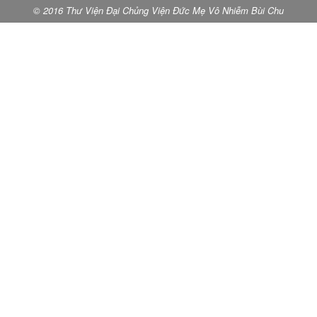
© 2016 Thư Viện Đại Chủng Viện Đức Mẹ Vô Nhiễm Bùi Chu