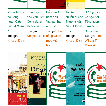
Thánh Thần
(2023)
21 đề tài học
Tóm lược
Bốn mươi
Tài liệu
Hướng dẫn
hỏi tông
các văn kiện
năm sau
chuẩn bị cho
và học hỏi
huấn Giáo
Công đồng
Vatican hai
Thượng hội
Tông huấn
hội tại Châu
Vaticanô II
nhìn lại
đồng HĐGM
Familiaris
Á
Tác giả:
Tác giả:
Hội
- XVI
Consortio
Tác giả:
Khuyết Danh
đồng Giám
Tác giả:
Tác giả:
Lm.
Khuyết Danh
mục Việt
Khuyết Danh
Wiliam F.
Nam
Maestri