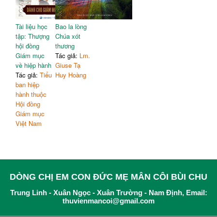
Tài liệu học
Bao la lòng
tập: Thượng
Chúa xót
hội đồng
thương
Giám mục
Tác giả:
Lm.
về hiệp hành
Giuse Tạ
Tác giả:
Tiểu
Huy Hoàng
ban hiệp
hành thuộc
Hội đồng
Giám mục
Việt Nam
DÒNG CHỊ EM CON ĐỨC MẸ MÂN CÔI BÙI CHU
Trung Linh - Xuân Ngọc - Xuân Trường - Nam Định, Email:
thuvienmancoi@gmail.com