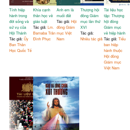
Tính hiệp
Khía cạnh
Anh em là
Thượng hội
Tài liệu học
hành trong
thần học về
muối đất
đồng Giám
tập: Thượng
đời sống và
giáo luật
Tác giả:
Hội
mục lần thứ
hội đồng
sứ vụ của
Tác giả:
Lm.
đồng Giám
XVI
Giám mục
Hội Thánh
Barnaba Trần
mục Việt
Tác giả:
về hiệp hành
Tác giả:
Ủy
Đình Phục
Nam
Nhiều tác giả
Tác giả:
Tiểu
Ban Thần
ban hiệp
Học Quốc Tế
hành thuộc
Hội đồng
Giám mục
Việt Nam