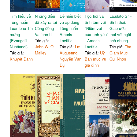
Tìm hiểu về
Những điều
Để hiểu biết
Học hỏi và
Laudato Si' -
Tông huấn
đã xảy ra tại
và áp dụng
tĩnh tâm với
Sinh thái:
Loan báo Tin
Công đồng
Tông huấn
"Niềm vui
Giao ước
mừng
Vatican II
Amoris
của tình yêu"
mới với ngôi
(Evangelii
Tác giả:
Laetitia
- Amoris
nhà chung
Nuntiandi)
John W. O'
Tác giả:
Lm.
Laetitia
Tác giả:
Tòa
Tác giả:
Malley
Augustino
Tác giả:
Uỷ
Giám Mục
Khuyết Danh
Nguyễn Văn
Ban muc vụ
Qui Nhơn
Dụ
gia đình