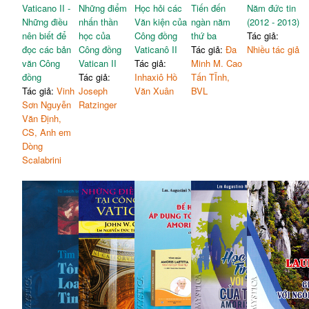
Vaticano II -
Những điểm
Học hỏi các
Tiến đến
Năm đức tin
Những điều
nhấn thần
Văn kiện của
ngàn năm
(2012 - 2013)
nên biết để
học của
Công đồng
thứ ba
Tác giả:
đọc các bản
Công đồng
Vaticanô II
Tác giả:
Đa
Nhiều tác giả
văn Công
Vatican II
Tác giả:
Minh M. Cao
đồng
Tác giả:
Inhaxiô Hồ
Tấn TĨnh,
Tác giả:
Vinh
Joseph
Văn Xuân
BVL
Sơn Nguyễn
Ratzinger
Văn Định,
CS, Anh em
Dòng
Scalabrini