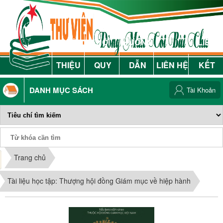
GIỚI
NỘI
HƯỚNG
LIÊN
THIỆU
QUY
DẪN
LIÊN HỆ
KẾT
DANH MỤC SÁCH
Tài Khoản
Phiếu Sách
Trang chủ
Tài liệu học tập: Thượng hội đồng Giám mục về hiệp hành