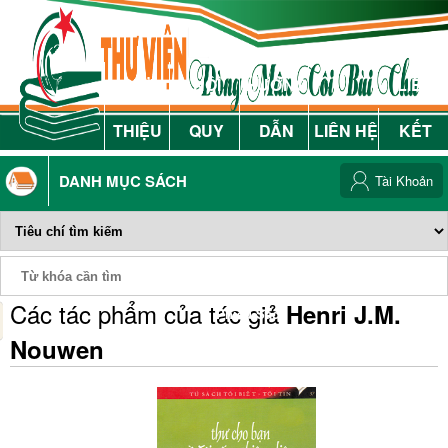
GIỚI
NỘI
HƯỚNG
LIÊN
THIỆU
QUY
DẪN
LIÊN HỆ
KẾT
DANH MỤC SÁCH
Tài Khoản
Các tác phẩm của tác giả
Henri J.M.
Phiếu Sách
Nouwen