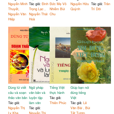
Nguyễn Minh
Tác giả:
Đinh
Đức Mẹ Vô
Nguyễn Hữu
Tác giả:
Trần
Thuyết,
Trọng Lạc ,
Nhiễm Bùi
Quỳnh
Trí Dõi
Nguyễn Văn
Nguyễn Thái
Chu
Hiệp
Hoà
Dùng từ viết
Ngữ pháp
Tiếng Việt
Giúp bạn nói
câu và soạn
văn bản và
thực hành
đúng tiếng
thảo văn bản
luyện tập
Tác giả:
Việt
Tác giả:
làm văn
Thiên Phúc
Tác giả:
Lê
Nguyễn Thị
Tác giả:
Văn Bài , Bùi
Ly Kha
Nguyễn Thị
Tất Tươm,