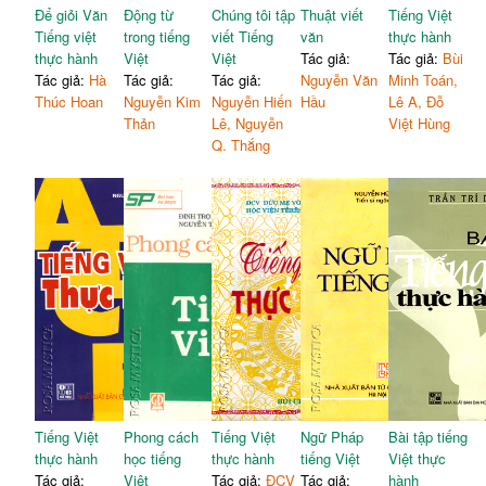
Để giỏi Văn
Động từ
Chúng tôi tập
Thuật viết
Tiếng Việt
Tiếng việt
trong tiếng
viết Tiếng
văn
thực hành
thực hành
Việt
Việt
Tác giả:
Tác giả:
Bùi
Tác giả:
Hà
Tác giả:
Tác giả:
Nguyễn Văn
Minh Toán,
Thúc Hoan
Nguyễn Kim
Nguyễn Hiến
Hầu
Lê A, Đỗ
Thản
Lê, Nguyễn
Việt Hùng
Q. Thắng
Tiếng Việt
Phong cách
Tiếng Việt
Ngữ Pháp
Bài tập tiếng
thực hành
học tiếng
thực hành
tiếng Việt
Việt thực
Tác giả:
Việt
Tác giả:
ĐCV
Tác giả:
hành