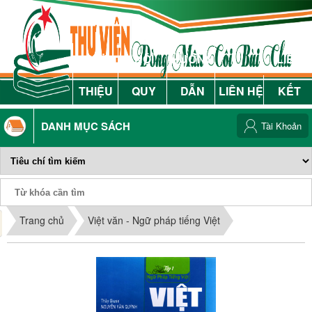
GIỚI
NỘI
HƯỚNG
LIÊN
THIỆU
QUY
DẪN
LIÊN HỆ
KẾT
DANH MỤC SÁCH
Tài Khoản
Phiếu Sách
Trang chủ
Việt văn - Ngữ pháp tiếng Việt