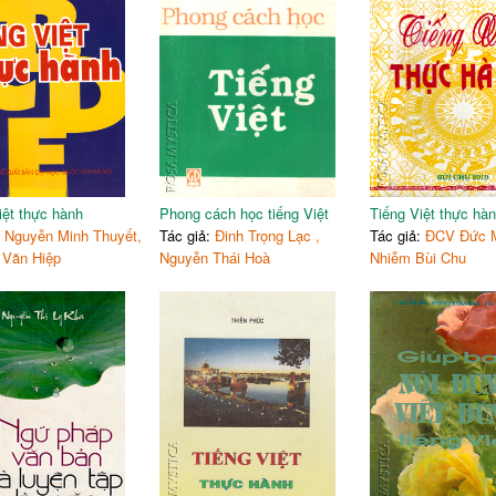
iệt thực hành
Phong cách học tiếng Việt
Tiếng Việt thực hà
:
Nguyễn Minh Thuyết,
Tác giả:
Đinh Trọng Lạc ,
Tác giả:
ĐCV Đức 
 Văn Hiệp
Nguyễn Thái Hoà
Nhiễm Bùi Chu