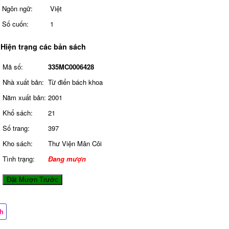
Ngôn ngữ:
Việt
Số cuốn:
1
Hiện trạng các bản sách
Mã số:
335MC0006428
Nhà xuất bản:
Từ điển bách khoa
Năm xuất bản:
2001
Khổ sách:
21
Số trang:
397
Kho sách:
Thư Viện Mân Côi
Tình trạng:
Đang mượn
Đặt Mượn Trước
ch