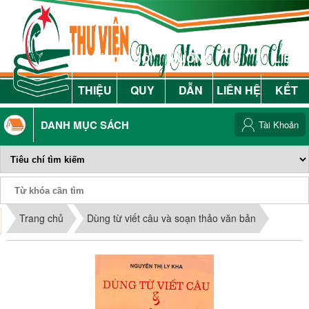
GIỚI
NỘI
HƯỚNG
LIÊN
THIỆU
QUY
DẪN
LIÊN HỆ
KẾT
DANH MỤC SÁCH
Tài Khoản
Phiếu Sách
Trang chủ
Dùng từ viết câu và soạn thảo văn bản