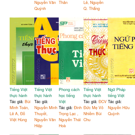
Nguyễn Văn
Thản
Lê, Nguyễn
Quýnh
Q. Thắng
Tiếng Việt
Tiếng Việt
Phong cách
Tiếng Việt
Ngữ Pháp
thực hành
thực hành
học tiếng
thực hành
tiếng Việt
Tác giả:
Bùi
Tác giả:
Việt
Tác giả:
ĐCV
Tác giả:
Minh Toán,
Nguyễn Minh
Tác giả:
Đinh
Đức Mẹ Vô
Nguyễn Hữu
Lê A, Đỗ
Thuyết,
Trọng Lạc ,
Nhiễm Bùi
Quỳnh
Việt Hùng
Nguyễn Văn
Nguyễn Thái
Chu
Hiệp
Hoà