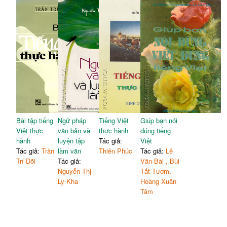
Bài tập tiếng
Ngữ pháp
Tiếng Việt
Giúp bạn nói
Việt thực
văn bản và
thực hành
đúng tiếng
hành
luyện tập
Tác giả:
Việt
Tác giả:
Trần
làm văn
Thiên Phúc
Tác giả:
Lê
Trí Dõi
Tác giả:
Văn Bài , Bùi
Nguyễn Thị
Tất Tươm,
Ly Kha
Hoàng Xuân
Tâm