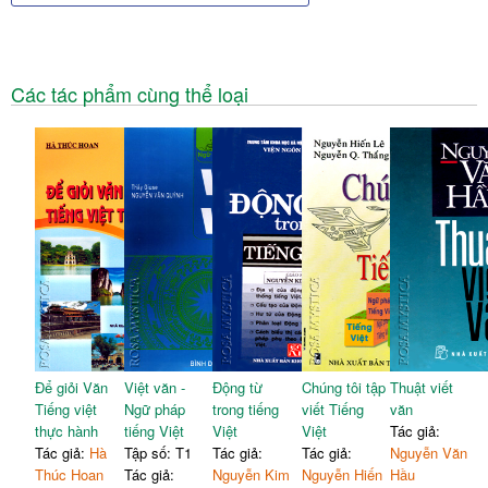
Các tác phẩm cùng thể loại
Để giỏi Văn
Việt văn -
Động từ
Chúng tôi tập
Thuật viết
Tiếng việt
Ngữ pháp
trong tiếng
viết Tiếng
văn
thực hành
tiếng Việt
Việt
Việt
Tác giả:
Tác giả:
Hà
Tập số: T1
Tác giả:
Tác giả:
Nguyễn Văn
Thúc Hoan
Tác giả:
Nguyễn Kim
Nguyễn Hiến
Hầu