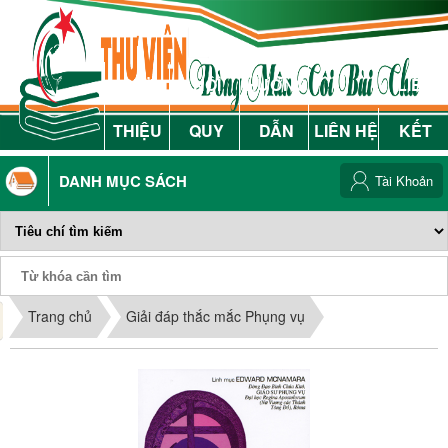
GIỚI
NỘI
HƯỚNG
LIÊN
THIỆU
QUY
DẪN
LIÊN HỆ
KẾT
DANH MỤC SÁCH
Tài Khoản
Phiếu Sách
Trang chủ
Giải đáp thắc mắc Phụng vụ