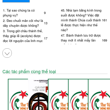
1. Tại sao chúng ta có
45.
Nhà tạm bằng kính trong
9
phụng vụ?
suốt được không? Việc đặt
mình
thánh Chúa cuối thánh
161
2. Đeo chuối mân côi như là
13
lễ được thực hiện như thế
dây chuyền được không?
nàọ?
3. Trong giờ chầu thánh thể,
47.
Bánh thánh lưu trữ được
thầy giúp lễ (acolyte) được
17
thay mới ít nhất mấy lần
169
đọc lời nguyện của linh mục
mỗi tháng?
không?
48.
Nói thêm về việc lưu giữ
4. Giáo Hoàng đeo chiếc
171
bánh thánh
nhẫn ngư phủ của chính
18
thánh phêrô phải không?
49.
Người Hồi giáo có thể
tham dự trọn vẹn thánh lễ
172
5.
Các nghi thức nào có tính
21
Các tác phẩm cùng thể loại
không?
phụng vụ?
50.
Mỗi ngày giáo dân được
6.
Màu lễ phục cho việc đặt
177
rước lễ mấy lần?
mình thánh và chầu thánh
23
thể
51.
Chủ tế bẻ bánh vào lúc
180
nào?
7. Có các Thánh Cựu ước
26
không?
52.
Phải làm gì khi Máụ
182
thánh còn dư lại?
8.
Có cuộn sách nào hệ
thống hóa luật Phụng vụ
28
53.
Tư thế lúc rước lễ
189