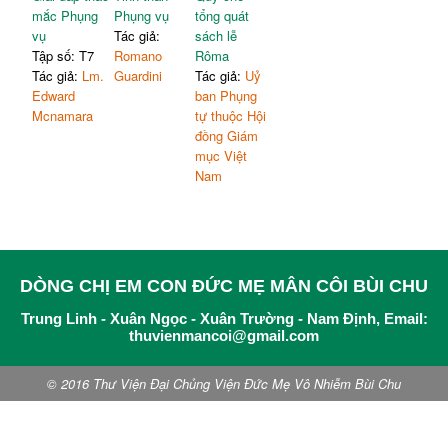
mắc Phụng
Phụng vụ
tổng quát
tuyên xưng lại thề hứa hôn
315
41.
Được phép đưa thêm
vụ
Tác giả:
sách lễ
phối?
tên trong kinh nguyện Thánh
153
Tập số: T7
Romano
Rôma
85.
Giới hạn của thừa tác
Thể không?
320
Tác giả:
Lm.
Guardini
Tác giả:
Uỷ
viên ngoại thường
42.
Tên giám mục được đọc
156
Edward
ban Phụng
86.
Được lưu giữ thánh thể
thế nào?
323
Mcnamara
tự thuộc Hội
tại tư gia không?
43.
Linh mục làm phép mà
đồng Giám
không mang dây các phép
158
mục Việt
được
không?
Nam
44.
Thừa tác viên ngoại
thường chúc lành cho người
160
không rước lễ được chăng?
DÒNG CHỊ EM CON ĐỨC MẸ MÂN CÔI BÙI CHU
Trung Linh - Xuân Ngọc - Xuân Trường - Nam Định, Email:
thuvienmancoi@gmail.com
© 2016 Thư Viện Đại Chủng Viện Đức Mẹ Vô Nhiễm Bùi Chu