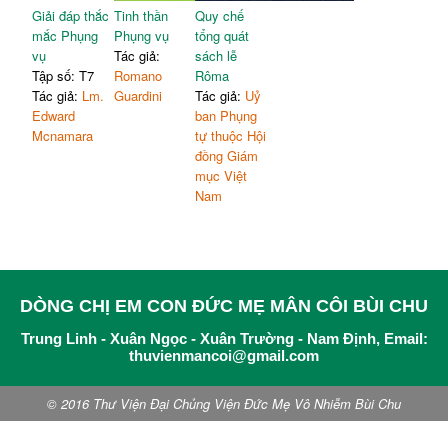
Giải đáp thắc
Tinh thần
Quy chế
mắc Phụng
Phụng vụ
tổng quát
vụ
Tác giả:
sách lễ
Tập số: T7
Romano
Rôma
Tác giả:
Lm.
Guardini
Tác giả:
Uỷ
Edward
ban Phụng
Mcnamara
tự thuộc Hội
đồng Giám
mục Việt
Nam
DÒNG CHỊ EM CON ĐỨC MẸ MÂN CÔI BÙI CHU
Trung Linh - Xuân Ngọc - Xuân Trường - Nam Định, Email:
thuvienmancoi@gmail.com
© 2016 Thư Viện Đại Chủng Viện Đức Mẹ Vô Nhiễm Bùi Chu