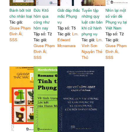
Bánh bởi trời
Đức Kitô
Giải đáp thắc
Tuyển tập
Nhìn lại một
cho nhân loại
hôm qua
mắc Phụng
những quy
số vấn đề
Tác giả:
cũng như
vụ
luật căn bản
Phụng vụ tại
Giuse Phạm
hôm nay
Tập số: T5
khi cử hành
Việt Nam
Đình Ái,
Tập số: T2
Tác giả:
Lm.
phụng vụ
Tập số: T2
SSS
Tác giả:
Edward
Tác giả:
Lm.
Tác giả:
Giuse Phạm
Mcnamara
Vinh Sơn
Giuse Phạm
Đình Ái,
Nguyễn Thế
Đình Ái,
SSS
Thủ
SSS