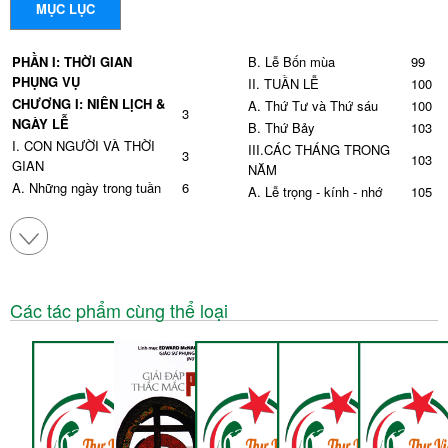
MỤC LỤC
PHẦN I: THỜI GIAN
B.
Lễ Bốn mùa
99
PHỤNG VỤ
II.
TUẦN LỄ
100
CHƯƠNG I: NIÊN LỊCH &
A.
Thứ Tư và Thứ sáu
100
3
NGÀY LỄ
B.
Thứ Bảy
103
I.
CON NGƯỜI VÀ THỜI
III.
CÁC THÁNG TRONG
3
103
GIAN
NĂM
A.
Những ngày trong tuần
6
A. Lễ trọng - kính - nhớ
105
B.
Những tháng trong năm
9
CHƯƠNG III: MẦU NHIỆM
112
II.
KITÔ HỮU VÀ THỜI
NHẬP THỂ
11
GIAN
I.
MÙA VỌNG
113
III.
NHỮNG YẾU TỐ ẢNH
A.
Khái niệm
113
HƯỞNG ĐẾN SỰ PHÁT
B.
Vài dòng lịch sử
115
13
Các tác phẩm cùng thể loại
TRIỂN CỦA NIÊN LỊCH
C. Năm phụng vụ theo
121
KITÔ GIÁO
Công đồng Vatican II
A.
Văn hóa và tôn giáo của
D. Năm phụng vụ theo lịch
13
121
người Do Thái
Roma 1969
B.
Văn hóa Rôma - Hy Lạp
21
D. Ý nghĩa và tinh thần
122
C. Văn hóa Đức
23
mùa Vọng
IV.
CÁC TÀI LIỆU ẢNH
II.
GIÁNG SINH - TUẦN