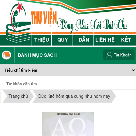
GIỚI
NỘI
HƯỚNG
LIÊN
THIỆU
QUY
DẪN
LIÊN HỆ
KẾT
DANH MỤC SÁCH
Tài Khoản
Phiếu Sách
Trang chủ
Đức Kitô hôm qua cũng như hôm nay