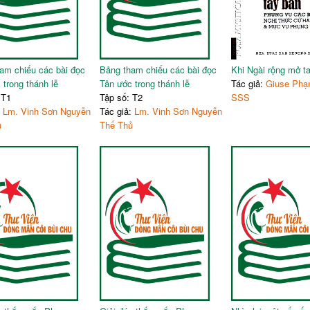
40
3. Chúa nhật Hiện xuống
42
II. Các ngày trong tuần mùa 
42
Phụ lục
44
Bảng ghi ngày phụng vụ
45
Tài liệu tham khảo
am chiếu các bài đọc
Bảng tham chiếu các bài đọc
Khi Ngài rộng mở t
45
 trong thánh lễ
Tân ước trong thánh lễ
Tác giả:
Giuse Phạ
46
 T1
Tập số: T2
SSS
:
Lm. Vinh Sơn Nguyễn
Tác giả:
Lm. Vinh Sơn Nguyễn
ủ
Thế Thủ