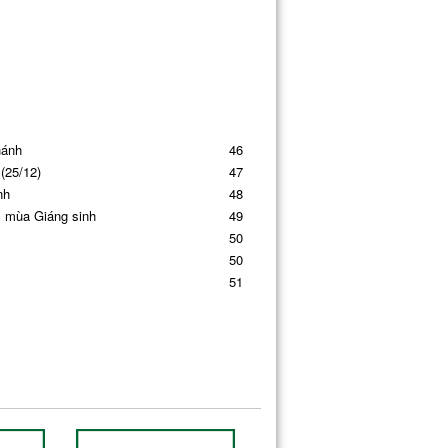
hánh
46
 (25/12)
47
nh
48
c mùa Giáng sinh
49
50
50
51
53
56
ụng vụ
56
i và bí tích Hòa giải
57
hánh
58
62
màu chay
65