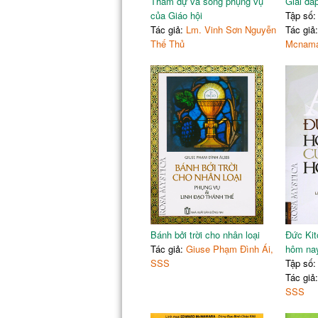
Tham dự và sống phụng vụ
Giải đá
của Giáo hội
Tập số:
Tác giả:
Lm. Vinh Sơn Nguyễn
Tác giả
Thế Thủ
Mcnama
Bánh bởi trời cho nhân loại
Đức Kit
Tác giả:
Giuse Phạm Đình Ái,
hôm na
SSS
Tập số:
Tác giả
SSS