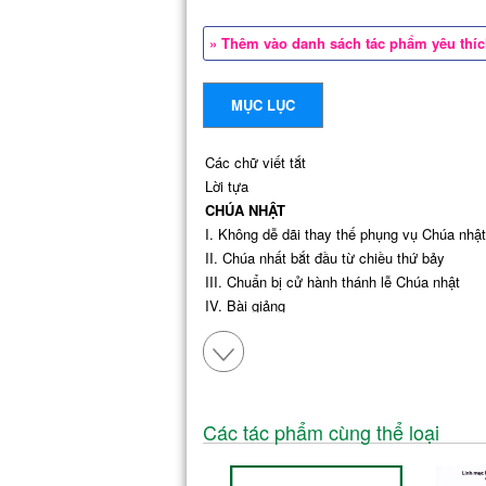
» Thêm vào danh sách tác phẩm yêu thí
MỤC LỤC
Các chữ viết tắt
Lời tựa
CHÚA NHẬT
I. Không dễ dãi thay thế phụng vụ Chúa nhật
II. Chúa nhất bắt đầu từ chiều thứ bảy
III. Chuẩn bị cử hành thánh lễ Chúa nhật
IV. Bài giảng
1. Những điều nên làm
2. Những điều nên tránh
V. Sứ vụ chia sẻ và bác ái
1. Đóng góp tiền của (lạc quyên) trong Thánh
2. Thi hành bác ái
Các tác phẩm cùng thể loại
VI. Vài điểm lưu ý
VII. Lễ họ (lễ cầu cho giáo dân)