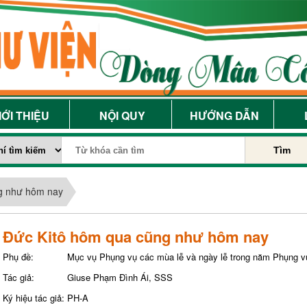
IỚI THIỆU
NỘI QUY
HƯỚNG DẪN
Tìm
g như hôm nay
Đức Kitô hôm qua cũng như hôm nay
Phụ đề:
Mục vụ Phụng vụ các mùa lễ và ngày lễ trong năm Phụng v
Tác giả:
Giuse Phạm Đình Ái, SSS
Ký hiệu tác giả:
PH-A