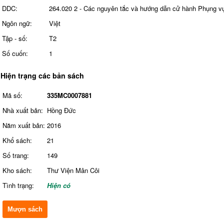
DDC:
264.020 2 - Các nguyên tắc và hướng dẫn cử hành Phụng v
Ngôn ngữ:
Việt
Tập - số:
T2
Số cuốn:
1
Hiện trạng các bản sách
Mã số:
335MC0007881
Nhà xuất bản:
Hồng Đức
Năm xuất bản:
2016
Khổ sách:
21
Số trang:
149
Kho sách:
Thư Viện Mân Côi
Tình trạng:
Hiện có
Mượn sách