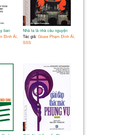
137
Phục sinh
138
139
139
144
ay ban
Nhà ta là nhà cầu nguyện
m Đình Ái,
Tác giả:
Giuse Phạm Đình Ái,
SSS