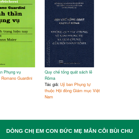
ần Phụng vụ
Quy chế tổng quát sách lễ
:
Romano Guardini
Rôma
Tác giả:
Uỷ ban Phụng tự
thuộc Hội đồng Giám mục Việt
Nam
DÒNG CHỊ EM CON ĐỨC MẸ MÂN CÔI BÙI CHU