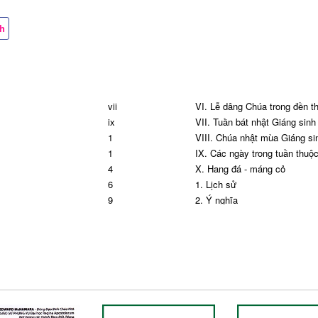
ch
vii
VI. Lễ dâng Chúa trong đền t
ix
VII. Tuần bát nhật Giáng sinh
1
VIII. Chúa nhật mùa Giáng si
1
IX. Các ngày trong tuần thuộ
4
X. Hang đá - máng cỏ
6
1. Lịch sử
9
2. Ý nghĩa
9
3. Mục vụ phụng vụ
10
MÙA CHAY
11
I. Âm nhạc và môi trường ph
 lễ
13
II. Cử hành nghi thức thống hồ
14
III. Thánh giá và tượng ảnh t
14
IV. Đi đàng thánh giá
16
V. Phụng vụ các Chúa nhật 