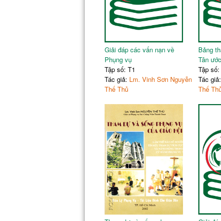
V. Chuẩn bị tâm hồn
MÙA GIÁNG SINH
I. Thánh lễ Giáng sinh
II. Thánh lễ Hiển linh
III. Lễ thánh Gia thất
Giải đáp các vấn nạn về
Bảng th
IV. Ngày cuối năm (31 tháng 12)
Phụng vụ
Tân ước
V. Lễ Chúa chịu phép rửa
Tập số: T1
Tập số:
Tác giả:
Lm. Vinh Sơn Nguyễn
Tác giả
Thế Thủ
Thế Th