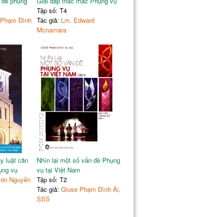
n đề phụng
Giải đáp thắc mắc Phụng vụ
Tập số: T4
 Phạm Đình
Tác giả:
Lm. Edward
Mcnamara
y luật căn
Nhìn lại một số vấn đề Phụng
ụng vụ
vụ tại Việt Nam
Sơn Nguyễn
Tập số: T2
Tác giả:
Giuse Phạm Đình Ái,
SSS