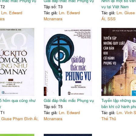
p thắc mắc Phụng vụ
Giải đáp thắc mắc Phụng vụ
Nhìn lại một số vấ
 T2
Tập số: T3
vụ tại Việt Nam
:
Lm. Edward
Tác giả:
Lm. Edward
Tác giả:
Lm. Giuse
ra
Mcnamara
Ái, SSS
ô hôm qua cũng như
Giải đáp thắc mắc Phụng vụ
Tuyển tập những qu
y
Tập số: T5
bản khi cử hành ph
 T1
Tác giả:
Lm. Edward
Tác giả:
Lm. Vinh 
:
Giuse Phạm Đình Ái,
Mcnamara
Thế Thủ