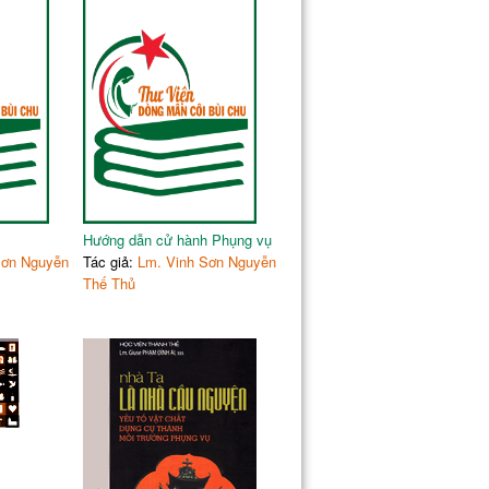
68
68
70
71
73
thuộc mùa chay
73
74
75
85
85
Hướng dẫn cử hành Phụng vụ
87
Sơn Nguyễn
Tác giả:
Lm. Vinh Sơn Nguyễn
88
Thế Thủ
92
103
118
119
132
132
132
ng xót
137