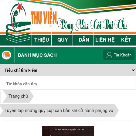
GIỚI
NỘI
HƯỚNG
LIÊN
THIỆU
QUY
DẪN
LIÊN HỆ
KẾT
DANH MỤC SÁCH
Tài Khoản
Phiếu Sách
Trang chủ
Tuyển tập những quy luật căn bản khi cử hành phụng vụ