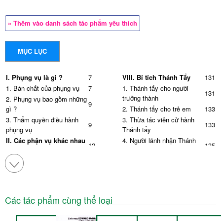
» Thêm vào danh sách tác phẩm yêu thích
MỤC LỤC
I. Phụng vụ là gì ?
7
VIII. Bí tích Thánh Tẩy
131
1. Bản chất của phụng vụ
7
1. Thánh tẩy cho người
131
trưởng thành
2. Phụng vụ bao gồm những
9
gì ?
2. Thánh tẩy cho trẻ em
133
3. Thẩm quyền điều hành
3. Thừa tác viên cử hành
9
133
phụng vụ
Thánh tẩy
II. Các phận vụ khác nhau
4. Người lãnh nhận Thánh
12
135
khi cử hành phụng vụ
tẩy
1. Mầu nhiệm Hội Thánh
5. Cha mẹ và người đỡ đầu
136
12
được biểu lộ
6. Cử hành các bí tích Khai
137
2. Tầm quan trọng của
tâm
14
Giám mục giáo phận
a. Cử hành đầy đủ các nghi
138
Các tác phẩm cùng thể loại
3. Vai trò của người có chức
lễ giai đoạn dự tòng
16
thánh
b. Cử hành các nghi thức