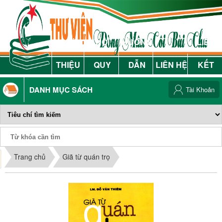
GIỚI
NỘI
HƯỚNG
LIÊN
THIỆU
QUY
DẪN
LIÊN HỆ
KẾT
DANH MỤC SÁCH
Tài Khoản
Phiếu Sách
Trang chủ
Giã từ quán trọ