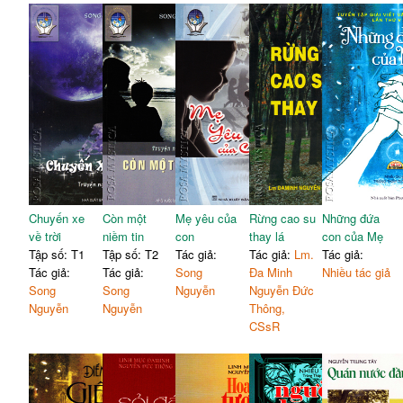
Chuyến xe
Còn một
Mẹ yêu của
Rừng cao su
Những đứa
về trời
niềm tin
con
thay lá
con của Mẹ
Tập số: T1
Tập số: T2
Tác giả:
Tác giả:
Lm.
Tác giả:
Tác giả:
Tác giả:
Song
Đa Minh
Nhiều tác giả
Song
Song
Nguyễn
Nguyễn Đức
Nguyễn
Nguyễn
Thông,
CSsR