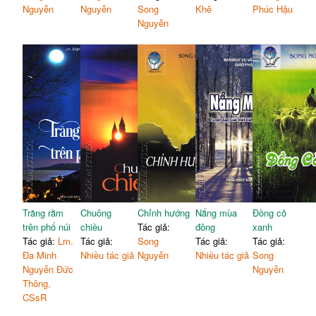
Nguyễn
Nguyễn
Song
Khê
Phúc Hậu
Nguyễn
Trăng rằm
Chuông
Chỉnh hướng
Nắng mùa
Đồng cỏ
trên phố núi
chiều
Tác giả:
đông
xanh
Tác giả:
Lm.
Tác giả:
Song
Tác giả:
Tác giả:
Đa Minh
Nhiều tác giả
Nguyễn
Nhiều tác giả
Song
Nguyễn Đức
Nguyễn
Thông,
CSsR