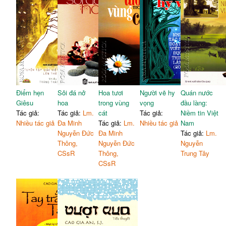
Điểm hẹn
Sỏi đá nở
Hoa tươi
Người vẽ hy
Quán nước
Giêsu
hoa
trong vùng
vọng
đầu làng:
Tác giả:
Tác giả:
Lm.
cát
Tác giả:
Niềm tin Việt
Nhiều tác giả
Đa Minh
Tác giả:
Lm.
Nhiều tác giả
Nam
Nguyễn Đức
Đa Minh
Tác giả:
Lm.
Thông,
Nguyễn Đức
Nguyễn
CSsR
Thông,
Trung Tây
CSsR