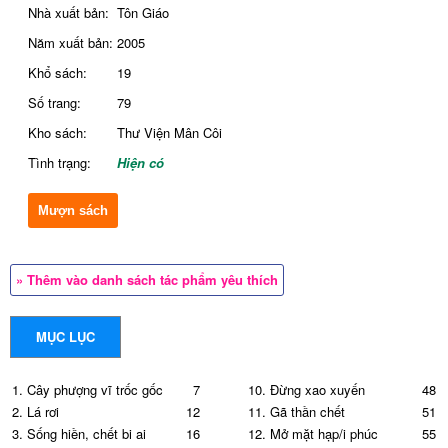
Nhà xuất bản:
Tôn Giáo
Năm xuất bản:
2005
Khổ sách:
19
Số trang:
79
Kho sách:
Thư Viện Mân Côi
Tình trạng:
Hiện có
Mượn sách
» Thêm vào danh sách tác phẩm yêu thích
MỤC LỤC
1. Cây phượng vĩ trốc gốc
7
10. Đừng xao xuyến
48
2. Lá rơi
12
11. Gã thần chết
51
3. Sống hiền, chết bi ai
16
12. Mở mặt hạp/i phúc
55