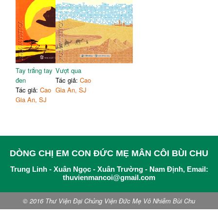
Tay trắng tay
Vượt qua
đen
Tác giả:
Cao
Tác giả:
Cao
Gia An, SJ
Gia An, SJ
DÒNG CHỊ EM CON ĐỨC MẸ MÂN CÔI BÙI CHU
Trung Linh - Xuân Ngọc - Xuân Trường - Nam Định, Email:
thuvienmancoi@gmail.com
© 2016 Thư Viện Đại Chủng Viện Đức Mẹ Vô Nhiễm Bùi Chu