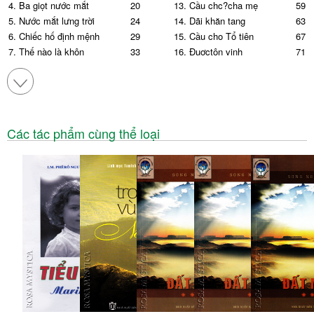
4. Ba giọt nước mắt
20
13. Cầu chc?cha mẹ
59
5. Nước mắt lưng trời
24
14. Dãi khăn tang
63
6. Chiếc hố định mệnh
29
15. Cầu cho Tổ tiên
67
7. Thế nào là khôn
33
16. Đuợctôn vinh
71
8. Tiếng mẹ ru
37
17. Ngọn nến
9. Sống gởi, thác về
40
Các tác phẩm cùng thể loại