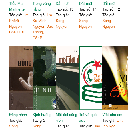
Tiểu Mai
Trong vùng
Đất mới
Đất mới
Đất mới
Marinette
nắng
Tập số: T3
Tập số: T1
Tập số: T2
Tác giả:
Lm.
Tác giả:
Lm.
Tác giả:
Tác giả:
Tác giả:
Phêrô
Đa Minh
Song
Song
Song
Nguyễn
Nguyễn Đức
Nguyễn
Nguyễn
Nguyễn
Châu Hải
Thông,
CSsR
Đồng hành
Định hướng
Một đời dâng
Trở về quê
Viết cho em
Tác giả:
Tác giả:
hiến
xưa
Tác giả:
Lm.
Song
Song
Tác giả:
Tác giả:
Đào
Piô Ngô