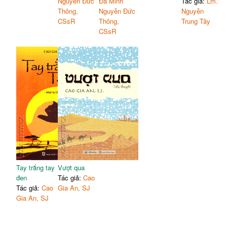
Nguyễn Đức
Đa Minh
Tác giả:
Lm.
Thông,
Nguyễn Đức
Nguyễn
CSsR
Thông,
Trung Tây
CSsR
Tay trắng tay
Vượt qua
đen
Tác giả:
Cao
Tác giả:
Cao
Gia An, SJ
Gia An, SJ