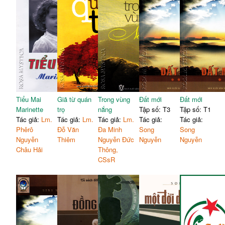
Tiểu Mai
Giã từ quán
Trong vùng
Đất mới
Đất mới
Marinette
trọ
nắng
Tập số: T3
Tập số: T1
Tác giả:
Lm.
Tác giả:
Lm.
Tác giả:
Lm.
Tác giả:
Tác giả:
Phêrô
Đỗ Văn
Đa Minh
Song
Song
Nguyễn
Thiêm
Nguyễn Đức
Nguyễn
Nguyễn
Châu Hải
Thông,
CSsR