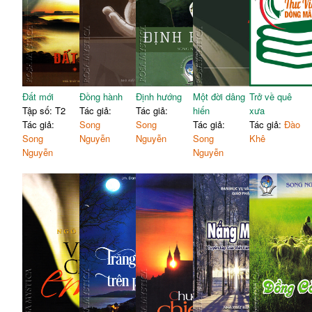
Đất mới
Đồng hành
Định hướng
Một đời dâng
Trở về quê
Tập số: T2
Tác giả:
Tác giả:
hiến
xưa
Tác giả:
Song
Song
Tác giả:
Tác giả:
Đào
Song
Nguyễn
Nguyễn
Song
Khê
Nguyễn
Nguyễn