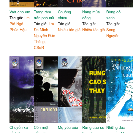
Viết cho em
Trăng rằm
Chuông
Nắng mùa
Đồng cỏ
Tác giả:
Lm.
trên phố núi
chiều
đông
xanh
Piô Ngô
Tác giả:
Lm.
Tác giả:
Tác giả:
Tác giả:
Phúc Hậu
Đa Minh
Nhiều tác giả
Nhiều tác giả
Song
Nguyễn Đức
Nguyễn
Thông,
CSsR
Chuyến xe
Còn một
Mẹ yêu của
Rừng cao su
Những đứa