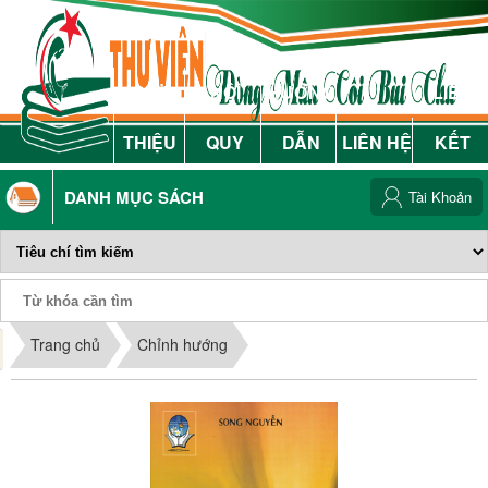
GIỚI
NỘI
HƯỚNG
LIÊN
THIỆU
QUY
DẪN
LIÊN HỆ
KẾT
DANH MỤC SÁCH
Tài Khoản
Phiếu Sách
Trang chủ
Chỉnh hướng