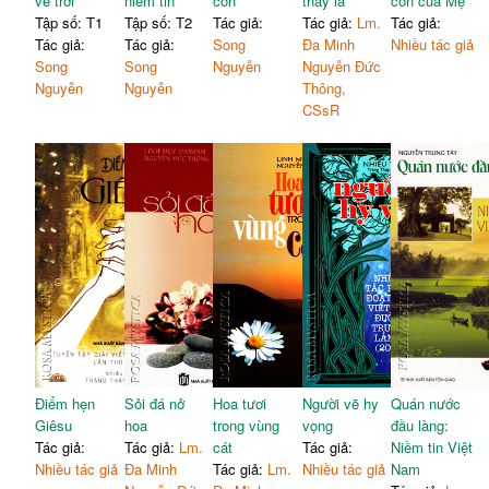
về trời
niềm tin
con
thay lá
con của Mẹ
Tập số: T1
Tập số: T2
Tác giả:
Tác giả:
Lm.
Tác giả:
Tác giả:
Tác giả:
Song
Đa Minh
Nhiều tác giả
Song
Song
Nguyễn
Nguyễn Đức
Nguyễn
Nguyễn
Thông,
CSsR
Điểm hẹn
Sỏi đá nở
Hoa tươi
Người vẽ hy
Quán nước
Giêsu
hoa
trong vùng
vọng
đầu làng:
Tác giả:
Tác giả:
Lm.
cát
Tác giả:
Niềm tin Việt
Nhiều tác giả
Đa Minh
Tác giả:
Lm.
Nhiều tác giả
Nam