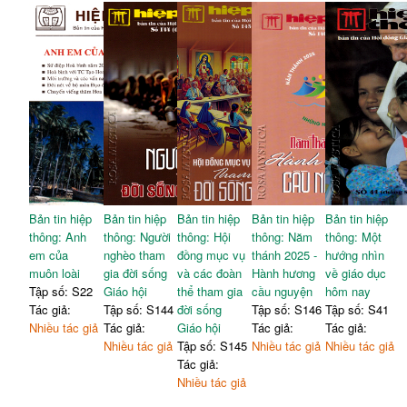
Bản tin hiệp
Bản tin hiệp
Bản tin hiệp
Bản tin hiệp
Bản tin hiệp
thông: Anh
thông: Người
thông: Hội
thông: Năm
thông: Một
em của
nghèo tham
đồng mục vụ
thánh 2025 -
hướng nhìn
muôn loài
gia đời sống
và các đoàn
Hành hương
về giáo dục
Tập số: S22
Giáo hội
thể tham gia
cầu nguyện
hôm nay
Tác giả:
Tập số: S144
đời sống
Tập số: S146
Tập số: S41
Nhiều tác giả
Tác giả:
Giáo hội
Tác giả:
Tác giả:
Nhiều tác giả
Tập số: S145
Nhiều tác giả
Nhiều tác giả
Tác giả:
Nhiều tác giả