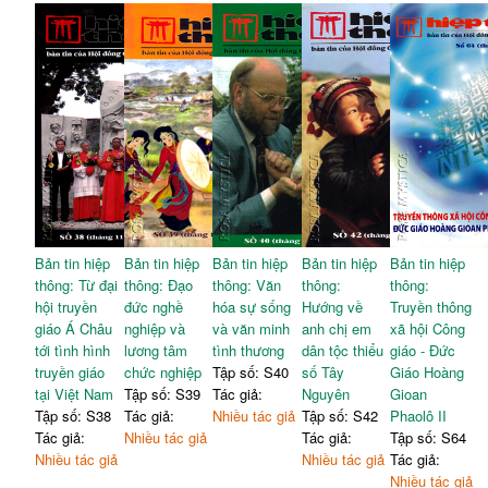
Bản tin hiệp
Bản tin hiệp
Bản tin hiệp
Bản tin hiệp
Bản tin hiệp
thông: Từ đại
thông: Đạo
thông: Văn
thông:
thông:
hội truyền
đức nghề
hóa sự sống
Hướng về
Truyền thông
giáo Á Châu
nghiệp và
và văn minh
anh chị em
xã hội Công
tới tình hình
lương tâm
tình thương
dân tộc thiểu
giáo - Đức
truyền giáo
chức nghiệp
Tập số: S40
số Tây
Giáo Hoàng
tại Việt Nam
Tập số: S39
Tác giả:
Nguyên
Gioan
Tập số: S38
Tác giả:
Nhiều tác giả
Tập số: S42
Phaolô II
Tác giả:
Nhiều tác giả
Tác giả:
Tập số: S64
Nhiều tác giả
Nhiều tác giả
Tác giả:
Nhiều tác giả