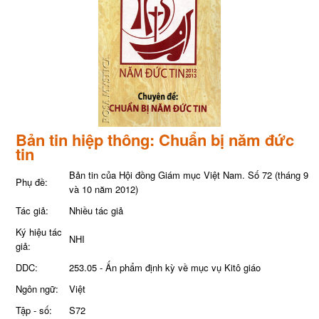
Bản tin hiệp thông: Chuẩn bị năm đức
tin
Bản tin của Hội đồng Giám mục Việt Nam. Số 72 (tháng 9
Phụ đề:
và 10 năm 2012)
Tác giả:
Nhiều tác giả
Ký hiệu tác
NHI
giả:
DDC:
253.05 - Ấn phẩm định kỳ về mục vụ Kitô giáo
Ngôn ngữ:
Việt
Tập - số:
S72