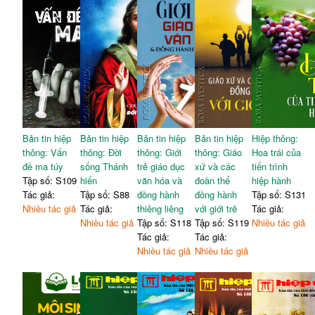
Bản tin hiệp
Bản tin hiệp
Bản tin hiệp
Bản tin hiệp
Hiệp thông:
thông: Vấn
thông: Đời
thông: Giới
thông: Giáo
Hoa trái của
đề ma túy
sống Thánh
trẻ giáo dục
xứ và các
tiến trình
Tập số: S109
hiến
văn hóa và
đoàn thể
hiệp hành
Tác giả:
Tập số: S88
đồng hành
đồng hành
Tập số: S131
Nhiều tác giả
Tác giả:
thiêng liêng
với giới trẻ
Tác giả:
Nhiều tác giả
Tập số: S118
Tập số: S119
Nhiều tác giả
Tác giả:
Tác giả:
Nhiều tác giả
Nhiều tác giả