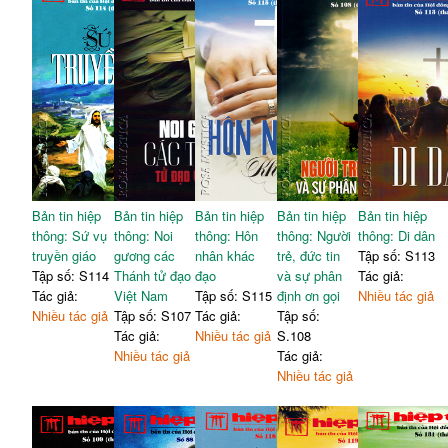
Bản tin hiệp
Bản tin hiệp
Bản tin hiệp
Bản tin hiệp
Bản tin hiệp
thông: Sứ vụ
thông: Noi
thông: Hôn
thông: Người
thông: Di dân
truyền giáo
gương các
nhân khác
trẻ, đức tin
Tập số: S113
Tập số: S114
Thánh tử đạo
đạo
và sự phân
Tác giả:
Tác giả:
Việt Nam
Tập số: S115
định ơn gọi
Nhiều tác giả
Nhiều tác giả
Tập số: S107
Tác giả:
Tập số:
Tác giả:
Nhiều tác giả
S.108
Nhiều tác giả
Tác giả:
Nhiều tác giả