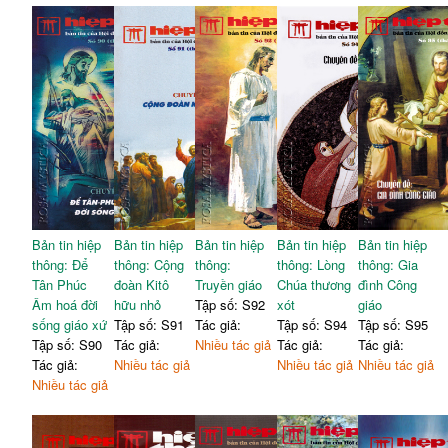
Bản tin hiệp
Bản tin hiệp
Bản tin hiệp
Bản tin hiệp
Bản tin hiệp
thông: Để
thông: Cộng
thông:
thông: Lòng
thông: Gia
Tân Phúc
đoàn Kitô
Truyền giáo
Chúa thương
đình Công
Âm hoá đời
hữu nhỏ
Tập số: S92
xót
giáo
sống giáo xứ
Tập số: S91
Tác giả:
Tập số: S94
Tập số: S95
Tập số: S90
Tác giả:
Nhiều tác giả
Tác giả:
Tác giả:
Tác giả:
Nhiều tác giả
Nhiều tác giả
Nhiều tác giả
Nhiều tác giả