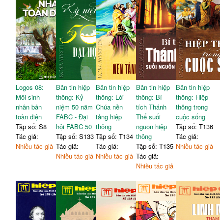
Logos 08:
Bản tin hiệp
Bản tin hiệp
Bản tin hiệp
Bản tin hiệp
Môi sinh
thông: Kỷ
thông: Lời
thông: Bí
thông: Hiệp
nhân bản
niệm 50 năm
Chúa nền
tích Thánh
thông trong
toàn diện
FABC - Đại
tảng hiệp
Thể suối
cuộc sống
Tập số: S8
hội FABC 50
thông
nguồn hiệp
Tập số: T136
Tác giả:
Tập số: S133
Tập số: T134
thông
Tác giả:
Nhiều tác giả
Tác giả:
Tác giả:
Tập số: T135
Nhiều tác giả
Nhiều tác giả
Nhiều tác giả
Tác giả:
Nhiều tác giả