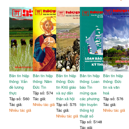
Bản tin hiệp
Bản tin hiệp
Bản tin hiệp
Bản tin hiệp
Bản tin hiệp
thông: Vấn
thông: Năm
thông: Đức
thông: Loan
thông: Đức
đề lương
Đức Tin
tin Kitô giáo
báo Tin
tin và văn
thực
Tập số: S74
và sự dấn
mừng qua
hoá
Tập số: S60
Tác giả:
thân xã hội
các phương
Tập số: S76
Tác giả:
Nhiều tác giả
Tập số: S75
tiện truyền
Tác giả:
Nhiều tác giả
Tác giả:
thông kỹ
Nhiều tác giả
Nhiều tác giả
thuật số
Tập số: S148
Tác giả: