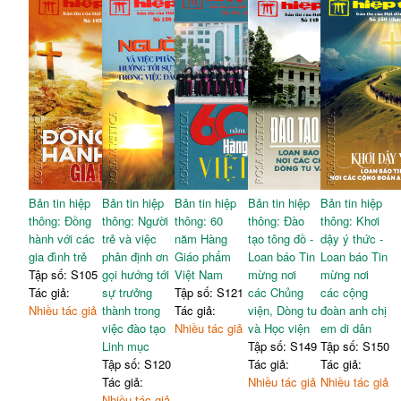
Bản tin hiệp
Bản tin hiệp
Bản tin hiệp
Bản tin hiệp
Bản tin hiệp
thông: Đồng
thông: Người
thông: 60
thông: Đào
thông: Khơi
hành với các
trẻ và việc
năm Hàng
tạo tông đồ -
dậy ý thức -
gia đình trẻ
phân định ơn
Giáo phẩm
Loan báo Tin
Loan báo Tin
Tập số: S105
gọi hướng tới
Việt Nam
mừng nơi
mừng nơi
Tác giả:
sự trưởng
Tập số: S121
các Chủng
các cộng
Nhiều tác giả
thành trong
Tác giả:
viện, Dòng tu
đoàn anh chị
việc đào tạo
Nhiều tác giả
và Học viện
em di dân
Linh mục
Tập số: S149
Tập số: S150
Tập số: S120
Tác giả:
Tác giả:
Tác giả:
Nhiều tác giả
Nhiều tác giả
Nhiều tác giả