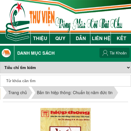
GIỚI
NỘI
HƯỚNG
LIÊN
THIỆU
QUY
DẪN
LIÊN HỆ
KẾT
DANH MỤC SÁCH
Tài Khoản
Phiếu Sách
Trang chủ
Bản tin hiệp thông: Chuẩn bị năm đức tin