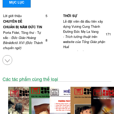
MỤC LỤC
Lời giới thiệu
5
THỜI SỰ
CHUYÊN ĐỀ
Lễ đặt viên đá đầu tiên xây
dựng Vương Cung Thánh
CHUẨN BỊ NĂM ĐỨC TIN
Đường Đức Mẹ La Vang
Porta Fidei, Tông thư - Tự
171
-
Trích tường thuật trên
sắc -
Đức Giáo Hoàng
8
website của Tổng Giáo phận
Bênêđictô XVI (Đức Thành
Huế
chuyển ngữ)
Đồ án thiết kế Trung tâm
Bộ Giáo Lý Đức tin - Hướng
hành hương Đức Mẹ La
dẫn mục vụ cho Năm Đức
28
175
Vang -
Ủy ban Nghệ thuật
Tin Bộ Giáo Lý Đức tin
Thánh
Lịch Năm Đức Tin -
Mai
47
Lời giới thiệu Đồ án thiết kế
Tâm (tổng hợp)
Các tác phẩm cùng thể loại
Trung tâm hành hương Đức
Đức tin, ân huệ Thiên Chúa
Mẹ La Vang - Ủy ban Nghệ
183
ban cho con người cách
53
thuật Thánh -
Gm. Matthêô
nhưng không -
Lm. Phêrô
Nguyễn Văn Khôi
Nguyễn Thiên Cung
GIÁO LÝ
Đức tin Kitô giáo: Các chiều
Các bài giảng Giáo lý của
kích và đặc tính quy Kitô
73
ĐTC Bênêđictô XVI về cầu
-
Nguyễn Hai Tính, SJ