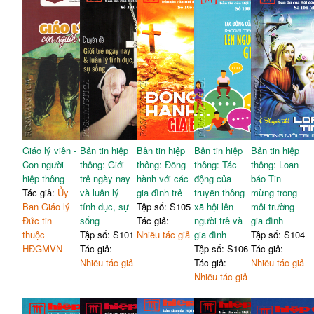
Giáo lý viên -
Bản tin hiệp
Bản tin hiệp
Bản tin hiệp
Bản tin hiệp
Con người
thông: Giới
thông: Đồng
thông: Tác
thông: Loan
hiệp thông
trẻ ngày nay
hành với các
động của
báo Tin
Tác giả:
Ủy
và luân lý
gia đình trẻ
truyền thông
mừng trong
Ban Giáo lý
tính dục, sự
Tập số: S105
xã hội lên
môi trường
Đức tin
sống
Tác giả:
người trẻ và
gia đình
thuộc
Tập số: S101
Nhiều tác giả
gia đình
Tập số: S104
HĐGMVN
Tác giả:
Tập số: S106
Tác giả:
Nhiều tác giả
Tác giả:
Nhiều tác giả
Nhiều tác giả