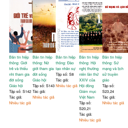
Bản tin hiệp
Bản tin hiệp
Bản tin hiệp
Bản tin hiệp
Bản tin hiệp
thông: Giới
thông: Nữ
thông: Đào
thông: Hội
thông: Sứ
trẻ và thiếu
giới tham gia
tạo nhân sự
nghị thường
mạng và lịch
nhi tham gia
đời sống
Tập số: S8
niên lần thứ
sử truyền
đời sống
Giáo hội
Tác giả:
XXIV của
giáo
Giáo hội
Tập số: S143
Nhiều tác giả
Hội đồng
Tập số:
Tập số: S142
Tác giả:
Giám mục
S23,24
Tác giả:
Nhiều tác giả
Việt Nam
Tác giả:
Nhiều tác giả
Tập số:
Nhiều tác giả
S20,21
Tác giả:
Nhiều tác giả