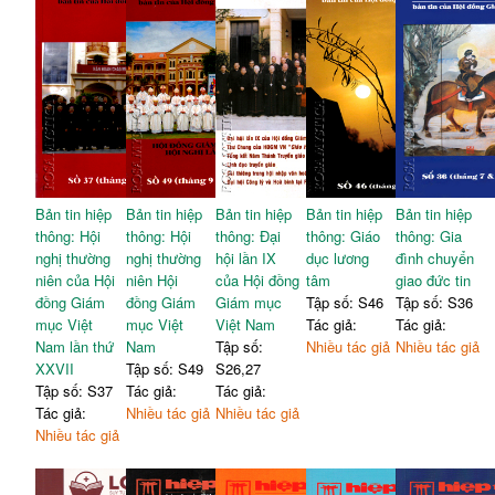
Bản tin hiệp
Bản tin hiệp
Bản tin hiệp
Bản tin hiệp
Bản tin hiệp
thông: Hội
thông: Hội
thông: Đại
thông: Giáo
thông: Gia
nghị thường
nghị thường
hội lần IX
dục lương
đình chuyển
niên của Hội
niên Hội
của Hội đồng
tâm
giao đức tin
đồng Giám
đồng Giám
Giám mục
Tập số: S46
Tập số: S36
mục Việt
mục Việt
Việt Nam
Tác giả:
Tác giả:
Nam lần thứ
Nam
Tập số:
Nhiều tác giả
Nhiều tác giả
XXVII
Tập số: S49
S26,27
Tập số: S37
Tác giả:
Tác giả:
Tác giả:
Nhiều tác giả
Nhiều tác giả
Nhiều tác giả