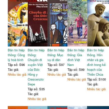
Bản tin hiệp
Bản tin hiệp
Bản tin hiệp
Bản tin hiệp
Bản tin hiệp
thông: Công
thông:
thông: Mục
thông: Gia
thông. Hôn
lý hoà bình
Chuyến đi
vụ di dân
đình Việt
nhân và gia
Tập số: S96
xuyên Việt
Tập số: S97
Nam
đình trong kế
Tác giả:
của Đức
Tác giả:
Tập số: S99
hoạch của
Nhiều tác giả
Hồng y
Nhiều tác giả
Tác giả:
Thiên Chúa
Crescenzio
Nhiều tác giả
Tập số: S100
Sepe
Tác giả:
Tập số: S35
Nhiều tác giả
Tác giả:
Nhiều tác giả