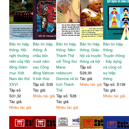
Bản tin hiệp
Bản tin hiệp
Bản tin hiệp
Bản tin hiệp
Bản tin hiệp
thông: Hội
thông: Á
thông: Năm
thông: Giáo
thông:
nghị thường
châu bốn
Thánh Thể
hội và truyền
Truyền thông
niên của Hội
mươi năm
với Tông thư
thông xã hội
- Xây dựng
đồng Giám
sau Công
Mane
Tập số:
và củng cố
mục Việt
đồng Vatican
nobiscum
S29,30
sự hiệp
Nam lần thứ
II kết thúc
Domine về bí
Tác giả:
thông
XXVI
Tập số: S35
tích Thánh
Nhiều tác giả
Tập số: S139
Tập số:
Tác giả:
Thể
Tác giả:
S31,32
Nhiều tác giả
Tập số: S28
Nhiều tác giả
Tác giả:
Tác giả:
Nhiều tác giả
Nhiều tác giả