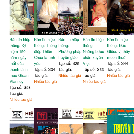
nguyện:
GB. Vương Nghị
Đức tin và Bí tích -
Lm.
92
(chuyển ngữ)
Nguyễn Đức Thông, DCCT
-Thư thánh Phaolô gửi tín
Đối thoại và thảo luận trong
117
hữu Rôma: Chúa Thánh
suốt Công đồng Vatican II
186
Thần giúp chúng ta cầu
Những suy tư về việc cải
nguyện
cách triết học và Fides et
126
-Thư thánh Phaolô gửi tín
Bản tin hiệp
Bản tin hiệp
Bản tin hiệp
Bản tin hiệp
Bản tin hiệp
Ratio -
Kevin L. Flannery,
hữu Galat: Cầu nguyện là lời
193
thông: Kỷ
thông: Thông
thông:
thông:
thông: Đức
S.J
con cái gọi "Abba"
niệm 150
điệp Thiên
Phương pháp
Những bước
Giêsu vị thầy
Nhận định vài vấn đè luân lý
-Thư thứ hai thánh Phaolô
năm ngày
Chúa là tình
truyền giáo
chân xuyên
muôn thuở
y - sinh học hiện đại dưới
gửi tín hữu Côrintô: Lời
mất của
yêu
Tập số: S25
Việt
Tập số: S44
ánh sáng của đức tin Công
148
201
Amen của chúng ta khi cầu
thánh Linh
Tập số: S34
Tác giả:
Tập số: S33
Tác giả:
giáo -
Nữ tu, bác sĩ Trần Ý
nguyện
mục Gioan
Tác giả:
Nhiều tác giả
Tác giả:
Nhiều tác giả
Lan
Vianney
Nhiều tác giả
-Thư thứ hai thánh Phaolô
Nhiều tác giả
Tập số: S53
gửi tín hữu Côrintô: Càng
209
Tác giả:
chiêm nghiệm Chúa, càng
Nhiều tác giả
gần gũi anh chị em mình
VĂN HÓA
Của đất và trời - Gia kỳ
219