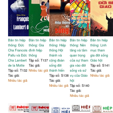
Bản tin hiệp
Bản tin hiệp
Bản tin hiệp
Bản tin hiệp
Bản tin hiệp
thông: Đức
thông: Gia
thông: Hiệp
thông: Nền
thông: Linh
Cha Francois
đình hiệp
thông Hội
tảng và tầm
mục tham
Pallu và Đức
thông
thánh và
quan trọng
gia đời sống
Cha Lambert
Tập số: T137
cộng đoàn
của sự tham
Giáo hội
de la Motte
Tác giả:
sống đời
gia vào đời
Tập số: S141
Tập số: T132
Nhiều tác giả
thánh hiến
sống và sứ
Tác giả:
Tác giả:
Tập số: S138
vụ của Giáo
Nhiều tác giả
Nhiều tác giả
Tác giả:
hội
Nhiều tác giả
Tập số: S140
Tác giả:
Nhiều tác giả