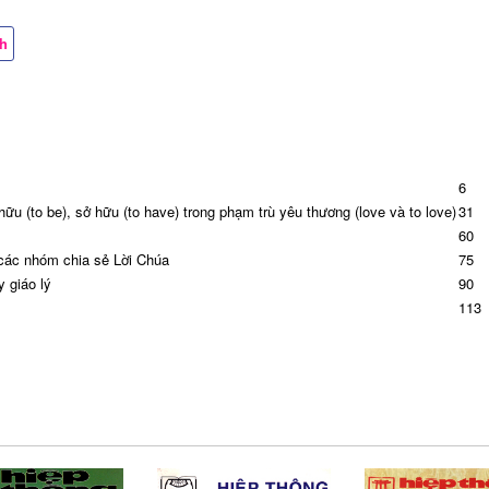
ch
6
ữu (to be), sở hữu (to have) trong phạm trù yêu thương (love và to love)
31
60
 các nhóm chia sẻ Lời Chúa
75
y giáo lý
90
113
ày nay
121
137
149
y thế giới Truyền thông - Xã hội lần thứ 57
160
ày thế giới Bệnh nhân lần thứ 31
168
 Phanxicô
173