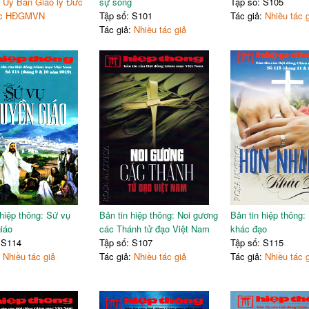
:
Ủy Ban Giáo lý Đức
sự sống
Tập số: S105
uộc HĐGMVN
Tập số: S101
Tác giả:
Nhiều tác 
Tác giả:
Nhiều tác giả
 hiệp thông: Sứ vụ
Bản tin hiệp thông: Noi gương
Bản tin hiệp thông:
giáo
các Thánh tử đạo Việt Nam
khác đạo
 S114
Tập số: S107
Tập số: S115
:
Nhiều tác giả
Tác giả:
Nhiều tác giả
Tác giả:
Nhiều tác 