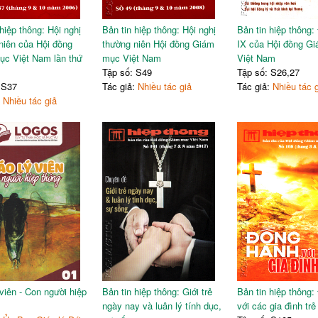
hiệp thông: Hội nghị
Bản tin hiệp thông: Hội nghị
Bản tin hiệp thông: 
niên của Hội đồng
thường niên Hội đồng Giám
IX của Hội đồng G
c Việt Nam lần thứ
mục Việt Nam
Việt Nam
Tập số: S49
Tập số: S26,27
 S37
Tác giả:
Nhiều tác giả
Tác giả:
Nhiều tác 
:
Nhiều tác giả
 viên - Con người hiệp
Bản tin hiệp thông: Giới trẻ
Bản tin hiệp thông
ngày nay và luân lý tính dục,
với các gia đình trẻ