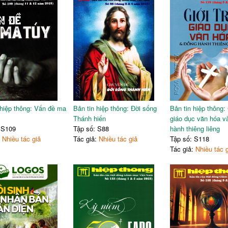
 hiệp thông: Vấn đề ma
Bản tin hiệp thông: Đời sống
Bản tin hiệp thông: 
Thánh hiến
giáo dục văn hóa v
 S109
Tập số: S88
hành thiêng liêng
:
Nhiều tác giả
Tác giả:
Nhiều tác giả
Tập số: S118
Tác giả:
Nhiều tác 