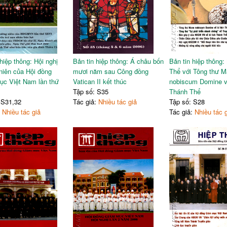
hiệp thông: Hội nghị
Bản tin hiệp thông: Á châu bốn
Bản tin hiệp thông
niên của Hội đồng
mươi năm sau Công đồng
Thể với Tông thư 
c Việt Nam lần thứ
Vatican II kết thúc
nobiscum Domine về
Tập số: S35
Thánh Thể
 S31,32
Tác giả:
Nhiều tác giả
Tập số: S28
:
Nhiều tác giả
Tác giả:
Nhiều tác 