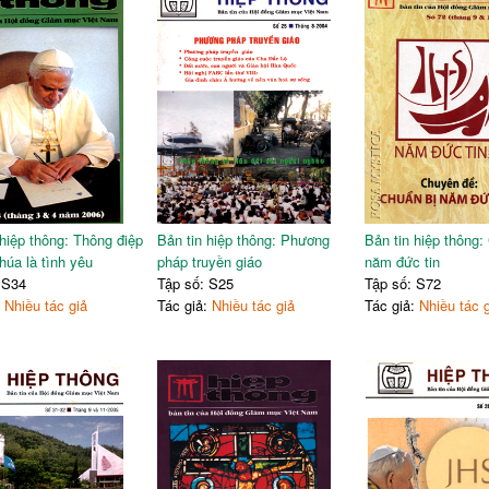
 tháng 1&2 năm 2023
179
185
 hiệp thông: Thông điệp
Bản tin hiệp thông: Phương
Bản tin hiệp thông:
húa là tình yêu
pháp truyền giáo
năm đức tin
 S34
Tập số: S25
Tập số: S72
:
Nhiều tác giả
Tác giả:
Nhiều tác giả
Tác giả:
Nhiều tác 