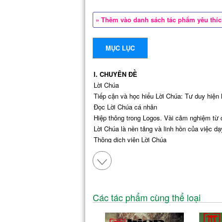
» Thêm vào danh sách tác phẩm yêu thí
MỤC LỤC
I. CHUYÊN ĐỀ
Lời Chúa
Tiếp cận và học hiểu Lời Chúa: Tư duy hiện h
Đọc Lời Chúa cá nhân
Hiệp thông trong Logos. Vài cảm nghiệm từ
Lời Chúa là nền tảng và linh hồn của việc dạ
Thông dịch viên Lời Chúa
Kinh Thánh trong việc loan báo Tin Mừng ng
Bài giảng và Chat GPT
Lời Chúa sống động nơi một cuộc đời cụ thể
II. TƯ LIỆU
Sứ điệp của Đức Thánh Cha Phanxicô cho ngà
Các tác phẩm cùng thể loại
Sứ điệp của Đức Thánh Cha Phanxicô cho ng
Sứ điệp Mùa Chay 2023 của Đức Thánh Cha