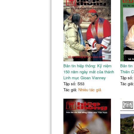
III. ĐỜI SỐNG ĐỨC TIN
Tin tổng hợp Giáo Hội Công Giáo Việt Nam
IV. VĂN HÓA
Nghe vang vỡ cái bất bình thành thơ
Bản tin hiệp thông: Kỷ niệm
Bản tin
150 năm ngày mất của thánh
Thiên C
Linh mục Gioan Vianney
Tập số:
Tập số: S53
Tác giả
Tác giả:
Nhiều tác giả