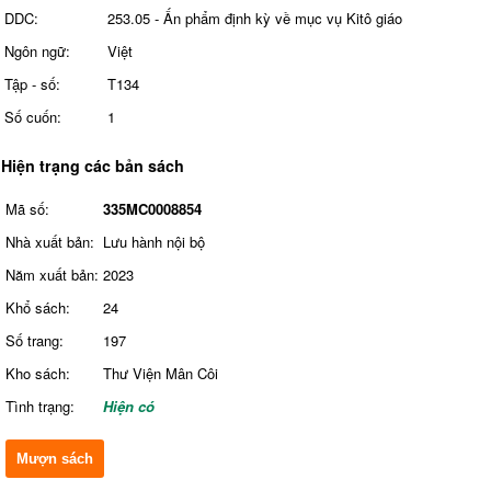
DDC:
253.05 - Ấn phẩm định kỳ về mục vụ Kitô giáo
Ngôn ngữ:
Việt
Tập - số:
T134
Số cuốn:
1
Hiện trạng các bản sách
Mã số:
335MC0008854
Nhà xuất bản:
Lưu hành nội bộ
Năm xuất bản:
2023
Khổ sách:
24
Số trang:
197
Kho sách:
Thư Viện Mân Côi
Tình trạng:
Hiện có
Mượn sách