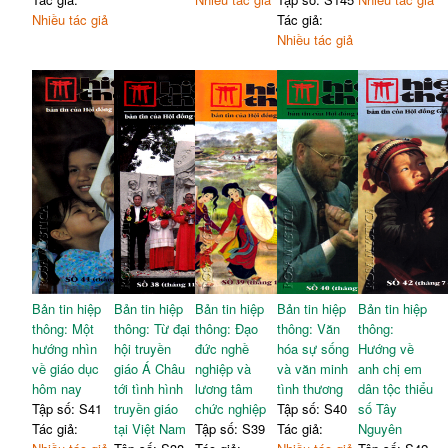
Nhiều tác giả
Tác giả:
Nhiều tác giả
Bản tin hiệp
Bản tin hiệp
Bản tin hiệp
Bản tin hiệp
Bản tin hiệp
thông: Một
thông: Từ đại
thông: Đạo
thông: Văn
thông:
hướng nhìn
hội truyền
đức nghề
hóa sự sống
Hướng về
về giáo dục
giáo Á Châu
nghiệp và
và văn minh
anh chị em
hôm nay
tới tình hình
lương tâm
tình thương
dân tộc thiểu
Tập số: S41
truyền giáo
chức nghiệp
Tập số: S40
số Tây
Tác giả:
tại Việt Nam
Tập số: S39
Tác giả:
Nguyên