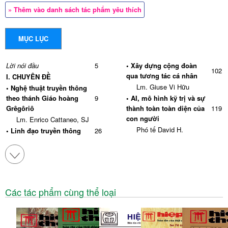
» Thêm vào danh sách tác phẩm yêu thích
MỤC LỤC
Lời nói đầu
5
• Xây dựng cộng đoàn
102
qua tương tác cá nhân
I. CHUYÊN ĐỀ
Lm. Giuse Vi Hữu
• Nghệ thuật truyền thông
theo thánh Giáo hoàng
9
• AI, mô hình kỹ trị và sự
Grêgôriô
thành toàn toàn diện của
119
con người
Lm. Enrico Cattaneo, SJ
Phó tế David H.
• Linh đạo truyền thông
26
Delaney, Ph.D
Lm. Giuse Vũ Hữu Hiền
• Loan báo Tin mừng qua
• Vai trò của mạng xã hội
146
phương thức đối thoại
trong công cuộc loan báo
39
Lm. Micae Nguyễn Trung
Tin mừng
Tây, SVD
Đaminh Nguyễn Trọng
Các tác phẩm cùng thể loại
II. DIỄN ĐÀN
Nhân
• In illo uno unum: Thánh
• Loan báo Tin mừng với
Augusstino, Đức Giáo
nền tảng số (Digital
44
195
Hoàng Lê ô XIV và khát
Platfforrm)