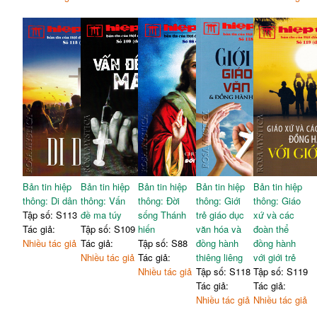
Bản tin hiệp
Bản tin hiệp
Bản tin hiệp
Bản tin hiệp
Bản tin hiệp
thông: Di dân
thông: Vấn
thông: Đời
thông: Giới
thông: Giáo
Tập số: S113
đề ma túy
sống Thánh
trẻ giáo dục
xứ và các
Tác giả:
Tập số: S109
hiến
văn hóa và
đoàn thể
Nhiều tác giả
Tác giả:
Tập số: S88
đồng hành
đồng hành
Nhiều tác giả
Tác giả:
thiêng liêng
với giới trẻ
Nhiều tác giả
Tập số: S118
Tập số: S119
Tác giả:
Tác giả:
Nhiều tác giả
Nhiều tác giả