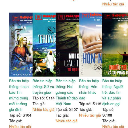
Nhiều tác giả
Bản tin hiệp
Bản tin hiệp
Bản tin hiệp
Bản tin hiệp
Bản tin hiệp
thông: Loan
thông: Sứ vụ
thông: Noi
thông: Hôn
thông: Người
báo Tin
truyền giáo
gương các
nhân khác
trẻ, đức tin
mừng trong
Tập số: S114
Thánh tử đạo
đạo
và sự phân
môi trường
Tác giả:
Việt Nam
Tập số: S115
định ơn gọi
gia đình
Nhiều tác giả
Tập số: S107
Tác giả:
Tập số:
Tập số: S104
Tác giả:
Nhiều tác giả
S.108
Tác giả:
Nhiều tác giả
Tác giả:
Nhiều tác giả
Nhiều tác giả