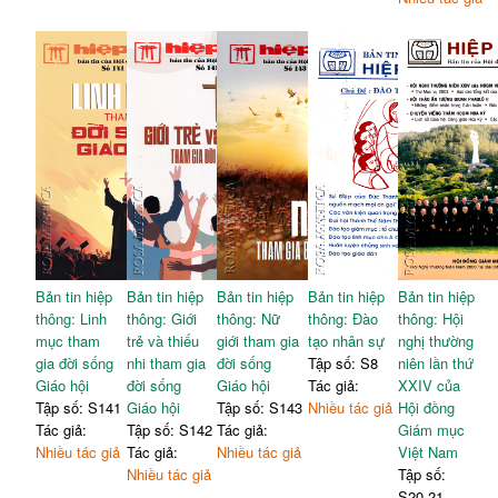
Bản tin hiệp
Bản tin hiệp
Bản tin hiệp
Bản tin hiệp
Bản tin hiệp
thông: Linh
thông: Giới
thông: Nữ
thông: Đào
thông: Hội
mục tham
trẻ và thiếu
giới tham gia
tạo nhân sự
nghị thường
gia đời sống
nhi tham gia
đời sống
Tập số: S8
niên lần thứ
Giáo hội
đời sống
Giáo hội
Tác giả:
XXIV của
Tập số: S141
Giáo hội
Tập số: S143
Nhiều tác giả
Hội đồng
Tác giả:
Tập số: S142
Tác giả:
Giám mục
Nhiều tác giả
Tác giả:
Nhiều tác giả
Việt Nam
Nhiều tác giả
Tập số:
S20,21