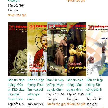
Phaolô II
Nhiều tác giả
Tập số: S64
Tác giả:
Nhiều tác giả
Bản tin hiệp
Bản tin hiệp
Bản tin hiệp
Bản tin hiệp
Bản tin hiệp
thông: Đức
thông: Phúc
thông: Mục
thông: Mục
thông: Đời
tin Kitô giáo
âm hoá đời
vụ gia đình
vụ gia đình
sống thánh
và nghệ
sống gia
Tập số: S84
Tập số: S85
hiến
thuật thánh
đình
Tác giả:
Tác giả:
Tập số: S87
Tập số: S77
Tập số: S80
Nhiều tác giả
Nhiều tác giả
Tác giả: