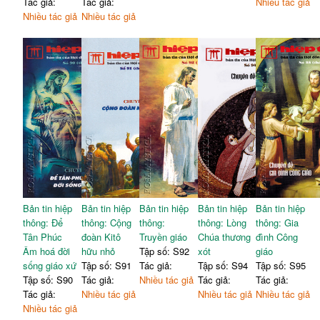
Tác giả:
Tác giả:
Nhiều tác giả
Nhiều tác giả
Nhiều tác giả
Bản tin hiệp
Bản tin hiệp
Bản tin hiệp
Bản tin hiệp
Bản tin hiệp
thông: Để
thông: Cộng
thông:
thông: Lòng
thông: Gia
Tân Phúc
đoàn Kitô
Truyền giáo
Chúa thương
đình Công
Âm hoá đời
hữu nhỏ
Tập số: S92
xót
giáo
sống giáo xứ
Tập số: S91
Tác giả:
Tập số: S94
Tập số: S95
Tập số: S90
Tác giả:
Nhiều tác giả
Tác giả:
Tác giả:
Tác giả:
Nhiều tác giả
Nhiều tác giả
Nhiều tác giả
Nhiều tác giả