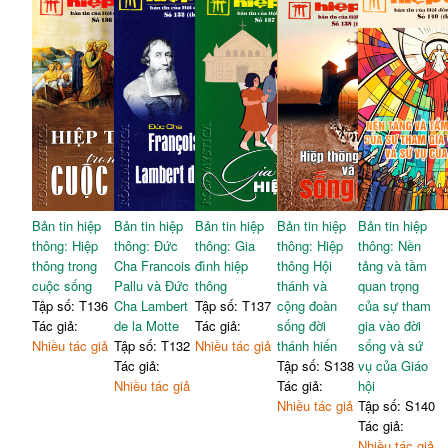
Bản tin hiệp
Bản tin hiệp
Bản tin hiệp
Bản tin hiệp
Bản tin hiệp
thông: Hiệp
thông: Đức
thông: Gia
thông: Hiệp
thông: Nền
thông trong
Cha Francois
đình hiệp
thông Hội
tảng và tầm
cuộc sống
Pallu và Đức
thông
thánh và
quan trọng
Tập số: T136
Cha Lambert
Tập số: T137
cộng đoàn
của sự tham
Tác giả:
de la Motte
Tác giả:
sống đời
gia vào đời
Nhiều tác giả
Tập số: T132
Nhiều tác giả
thánh hiến
sống và sứ
Tác giả:
Tập số: S138
vụ của Giáo
Nhiều tác giả
Tác giả:
hội
Nhiều tác giả
Tập số: S140
Tác giả:
Nhiều tác giả