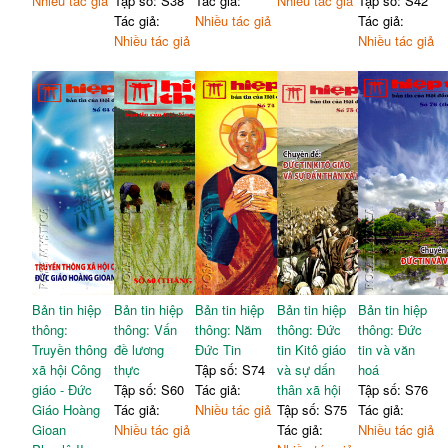
Nhiều tác giả
Tập số: S38
Tác giả:
Nhiều tác giả
Tập số: S42
Tác giả:
Nhiều tác giả
Tác giả:
Nhiều tác giả
Nhiều tác giả
Bản tin hiệp
Bản tin hiệp
Bản tin hiệp
Bản tin hiệp
Bản tin hiệp
thông:
thông: Vấn
thông: Năm
thông: Đức
thông: Đức
Truyền thông
đề lương
Đức Tin
tin Kitô giáo
tin và văn
xã hội Công
thực
Tập số: S74
và sự dấn
hoá
giáo - Đức
Tập số: S60
Tác giả:
thân xã hội
Tập số: S76
Giáo Hoàng
Tác giả:
Nhiều tác giả
Tập số: S75
Tác giả:
Gioan
Nhiều tác giả
Tác giả:
Nhiều tác giả