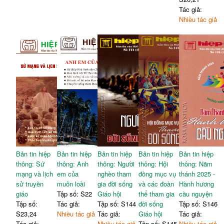
Tác giả:
Nhiều tác giả
Bản tin hiệp
Bản tin hiệp
Bản tin hiệp
Bản tin hiệp
Bản tin hiệp
thông: Sứ
thông: Anh
thông: Người
thông: Hội
thông: Năm
mạng và lịch
em của
nghèo tham
đồng mục vụ
thánh 2025 -
sử truyền
muôn loài
gia đời sống
và các đoàn
Hành hương
giáo
Tập số: S22
Giáo hội
thể tham gia
cầu nguyện
Tập số:
Tác giả:
Tập số: S144
đời sống
Tập số: S146
S23,24
Nhiều tác giả
Tác giả:
Giáo hội
Tác giả:
Tác giả:
Nhiều tác giả
Tập số: S145
Nhiều tác giả