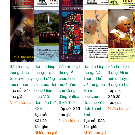
Bản tin hiệp
Bản tin hiệp
Bản tin hiệp
Bản tin hiệp
Bản tin hiệp
thông: Đức
thông: Hội
thông: Á
thông: Năm
thông: Giáo
Giêsu vị thầy
nghị thường
châu bốn
Thánh Thể
hội và truyền
muôn thuở
niên của Hội
mươi năm
với Tông thư
thông xã hội
Tập số: S44
đồng Giám
sau Công
Mane
Tập số:
Tác giả:
mục Việt
đồng Vatican
nobiscum
S29,30
Nhiều tác giả
Nam lần thứ
II kết thúc
Domine về bí
Tác giả:
XXVI
Tập số: S35
tích Thánh
Nhiều tác giả
Tập số:
Tác giả:
Thể
S31,32
Nhiều tác giả
Tập số: S28
Tác giả:
Tác giả:
Nhiều tác giả
Nhiều tác giả