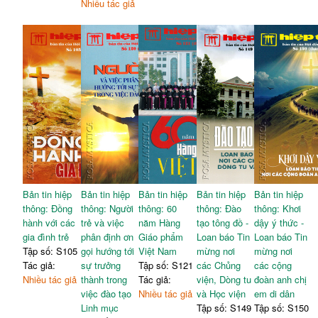
Nhiều tác giả
Bản tin hiệp
Bản tin hiệp
Bản tin hiệp
Bản tin hiệp
Bản tin hiệp
thông: Đồng
thông: Người
thông: 60
thông: Đào
thông: Khơi
hành với các
trẻ và việc
năm Hàng
tạo tông đồ -
dậy ý thức -
gia đình trẻ
phân định ơn
Giáo phẩm
Loan báo Tin
Loan báo Tin
Tập số: S105
gọi hướng tới
Việt Nam
mừng nơi
mừng nơi
Tác giả:
sự trưởng
Tập số: S121
các Chủng
các cộng
Nhiều tác giả
thành trong
Tác giả:
viện, Dòng tu
đoàn anh chị
việc đào tạo
Nhiều tác giả
và Học viện
em di dân
Linh mục
Tập số: S149
Tập số: S150