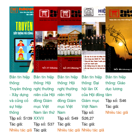
Bản tin hiệp
Bản tin hiệp
Bản tin hiệp
Bản tin hiệp
Bản tin hiệp
thông:
thông: Hội
thông: Hội
thông: Đại
thông: Giáo
Truyền thông
nghị thường
nghị thường
hội lần IX
dục lương
- Xây dựng
niên của Hội
niên Hội
của Hội đồng
tâm
và củng cố
đồng Giám
đồng Giám
Giám mục
Tập số: S46
sự hiệp
mục Việt
mục Việt
Việt Nam
Tác giả:
thông
Nam lần thứ
Nam
Tập số:
Nhiều tác giả
Tập số: S139
XXVII
Tập số: S49
S26,27
Tác giả:
Tập số: S37
Tác giả:
Tác giả:
Nhiều tác giả
Tác giả:
Nhiều tác giả
Nhiều tác giả