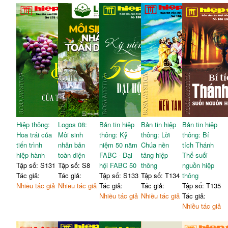
Hiệp thông:
Logos 08:
Bản tin hiệp
Bản tin hiệp
Bản tin hiệp
Hoa trái của
Môi sinh
thông: Kỷ
thông: Lời
thông: Bí
tiến trình
nhân bản
niệm 50 năm
Chúa nền
tích Thánh
hiệp hành
toàn diện
FABC - Đại
tảng hiệp
Thể suối
Tập số: S131
Tập số: S8
hội FABC 50
thông
nguồn hiệp
Tác giả:
Tác giả:
Tập số: S133
Tập số: T134
thông
Nhiều tác giả
Nhiều tác giả
Tác giả:
Tác giả:
Tập số: T135
Nhiều tác giả
Nhiều tác giả
Tác giả:
Nhiều tác giả