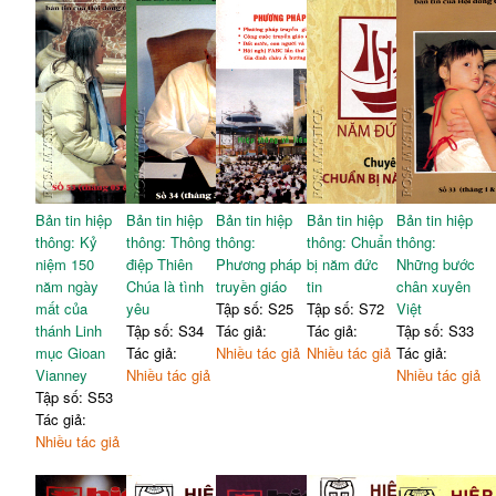
vọng hệp nhất
Giuse Lê Hoàng Nhị -
Thomas Harmon
Gioankim Trương Công Hải -
Ga. B. Trần Anh Khôi
III. TƯ LIỆU
• Chuyển đổi số trong hoạt
• Atiqua et nova (Sự khôn
60
động của Giáo hội
ngoan vừa cổ xưa vừa
mới mẻ)
Giuse Lê Hoàng Nhị
Những lưu ý về mối tương
• Ứng dụng trí tuệ nhân tạo
66
quan giữa trí tuệ nhân tạo
205
trong mục vụ ngày nay
và trí tuệ con người
Tổng hợp và biên soạn:
Bản tin hiệp
Bản tin hiệp
Bản tin hiệp
Bản tin hiệp
Bản tin hiệp
Nhật Mai
thông: Kỷ
thông: Thông
thông:
thông: Chuẩn
thông:
• C-Mate: Nền tảng công
niệm 150
điệp Thiên
Phương pháp
bị năm đức
Những bước
nghệ truyền thông Công
91
năm ngày
Chúa là tình
truyền giáo
tin
chân xuyên
giáo tại Việt Nam
mất của
yêu
Tập số: S25
Tập số: S72
Việt
Lm. Phalô Hoàng Mạnh
thánh Linh
Tập số: S34
Tác giả:
Tác giả:
Tập số: S33
Huy
mục Gioan
Tác giả:
Nhiều tác giả
Nhiều tác giả
Tác giả:
Vianney
Nhiều tác giả
Nhiều tác giả
Tập số: S53
Tác giả:
Nhiều tác giả