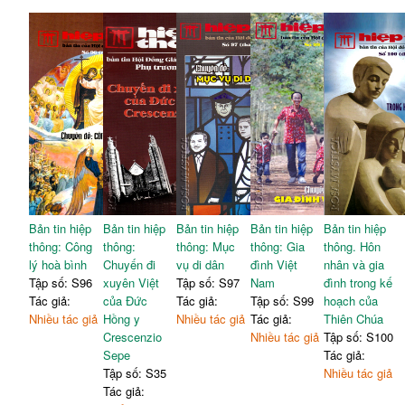
Bản tin hiệp
Bản tin hiệp
Bản tin hiệp
Bản tin hiệp
Bản tin hiệp
thông: Công
thông:
thông: Mục
thông: Gia
thông. Hôn
lý hoà bình
Chuyến đi
vụ di dân
đình Việt
nhân và gia
Tập số: S96
xuyên Việt
Tập số: S97
Nam
đình trong kế
Tác giả:
của Đức
Tác giả:
Tập số: S99
hoạch của
Nhiều tác giả
Hồng y
Nhiều tác giả
Tác giả:
Thiên Chúa
Crescenzio
Nhiều tác giả
Tập số: S100
Sepe
Tác giả:
Tập số: S35
Nhiều tác giả
Tác giả: