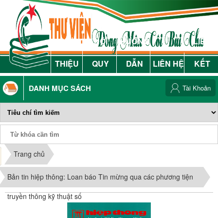
GIỚI
NỘI
HƯỚNG
LIÊN
THIỆU
QUY
DẪN
LIÊN HỆ
KẾT
DANH MỤC SÁCH
Tài Khoản
Phiếu Sách
Trang chủ
Bản tin hiệp thông: Loan báo Tin mừng qua các phương tiện
truyền thông kỹ thuật số