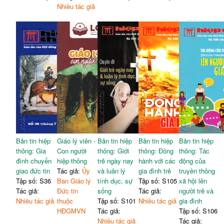
Nhiều tác giả
Bản tin hiệp
Giáo lý viên -
Bản tin hiệp
Bản tin hiệp
Bản tin hiệp
thông: Gia
Con người
thông: Giới
thông: Đồng
thông: Tác
đình chuyển
hiệp thông
trẻ ngày nay
hành với các
động của
giao đức tin
Tác giả:
Ủy
và luân lý
gia đình trẻ
truyền thông
Tập số: S36
Ban Giáo lý
tính dục, sự
Tập số: S105
xã hội lên
Tác giả:
Đức tin
sống
Tác giả:
người trẻ và
Nhiều tác giả
thuộc
Tập số: S101
Nhiều tác giả
gia đình
HĐGMVN
Tác giả:
Tập số: S106
Nhiều tác giả
Tác giả: