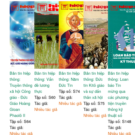
Bản tin hiệp
Bản tin hiệp
Bản tin hiệp
Bản tin hiệp
Bản tin hiệp
thông:
thông: Vấn
thông: Năm
thông: Đức
thông: Loan
Truyền thông
đề lương
Đức Tin
tin Kitô giáo
báo Tin
xã hội Công
thực
Tập số: S74
và sự dấn
mừng qua
giáo - Đức
Tập số: S60
Tác giả:
thân xã hội
các phương
Giáo Hoàng
Tác giả:
Nhiều tác giả
Tập số: S75
tiện truyền
Gioan
Nhiều tác giả
Tác giả:
thông kỹ
Phaolô II
Nhiều tác giả
thuật số
Tập số: S64
Tập số: S148
Tác giả:
Tác giả:
Nhiều tác giả
Nhiều tác giả