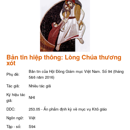
Bản tin hiệp thông: Lòng Chúa thương
xót
Bản tin của Hội Đồng Giám mục Việt Nam. Số 94 (tháng
Phụ đề:
5&6 năm 2016)
Tác giả:
Nhiều tác giả
Ký hiệu tác
NHI
giả:
DDC:
253.05 - Ấn phẩm định kỳ về mục vụ Kitô giáo
Ngôn ngữ:
Việt
Tập - số:
S94