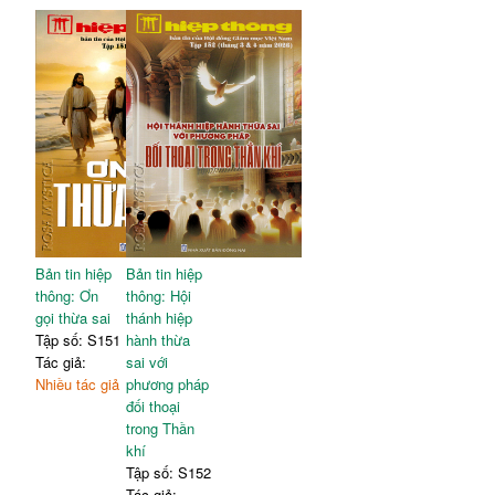
Bản tin hiệp
Bản tin hiệp
thông: Ơn
thông: Hội
gọi thừa sai
thánh hiệp
Tập số: S151
hành thừa
Tác giả:
sai với
Nhiều tác giả
phương pháp
đối thoại
trong Thần
khí
Tập số: S152
Tác giả: