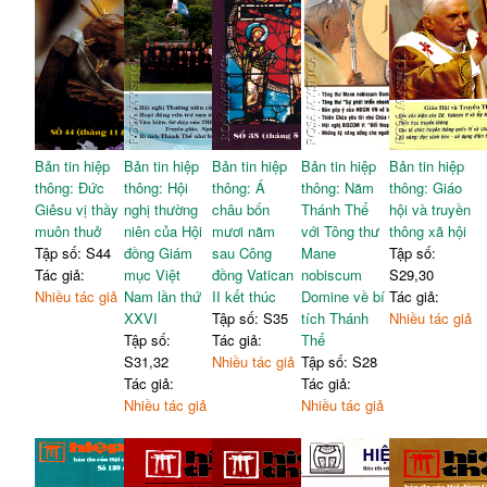
Bản tin hiệp
Bản tin hiệp
Bản tin hiệp
Bản tin hiệp
Bản tin hiệp
thông: Đức
thông: Hội
thông: Á
thông: Năm
thông: Giáo
Giêsu vị thầy
nghị thường
châu bốn
Thánh Thể
hội và truyền
muôn thuở
niên của Hội
mươi năm
với Tông thư
thông xã hội
Tập số: S44
đồng Giám
sau Công
Mane
Tập số:
Tác giả:
mục Việt
đồng Vatican
nobiscum
S29,30
Nhiều tác giả
Nam lần thứ
II kết thúc
Domine về bí
Tác giả:
XXVI
Tập số: S35
tích Thánh
Nhiều tác giả
Tập số:
Tác giả:
Thể
S31,32
Nhiều tác giả
Tập số: S28
Tác giả:
Tác giả:
Nhiều tác giả
Nhiều tác giả