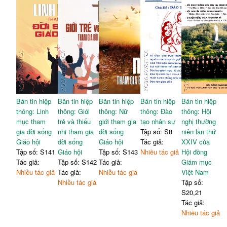
Bản tin hiệp
Bản tin hiệp
Bản tin hiệp
Bản tin hiệp
Bản tin hiệp
thông: Linh
thông: Giới
thông: Nữ
thông: Đào
thông: Hội
mục tham
trẻ và thiếu
giới tham gia
tạo nhân sự
nghị thường
gia đời sống
nhi tham gia
đời sống
Tập số: S8
niên lần thứ
Giáo hội
đời sống
Giáo hội
Tác giả:
XXIV của
Tập số: S141
Giáo hội
Tập số: S143
Nhiều tác giả
Hội đồng
Tác giả:
Tập số: S142
Tác giả:
Giám mục
Nhiều tác giả
Tác giả:
Nhiều tác giả
Việt Nam
Nhiều tác giả
Tập số:
S20,21
Tác giả:
Nhiều tác giả