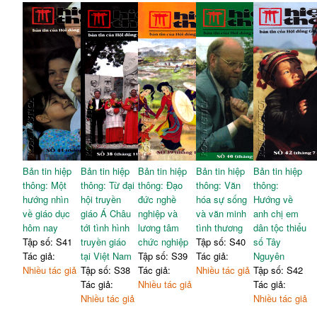
Bản tin hiệp
Bản tin hiệp
Bản tin hiệp
Bản tin hiệp
Bản tin hiệp
thông: Một
thông: Từ đại
thông: Đạo
thông: Văn
thông:
hướng nhìn
hội truyền
đức nghề
hóa sự sống
Hướng về
về giáo dục
giáo Á Châu
nghiệp và
và văn minh
anh chị em
hôm nay
tới tình hình
lương tâm
tình thương
dân tộc thiểu
Tập số: S41
truyền giáo
chức nghiệp
Tập số: S40
số Tây
Tác giả:
tại Việt Nam
Tập số: S39
Tác giả:
Nguyên
Nhiều tác giả
Tập số: S38
Tác giả:
Nhiều tác giả
Tập số: S42
Tác giả:
Nhiều tác giả
Tác giả:
Nhiều tác giả
Nhiều tác giả