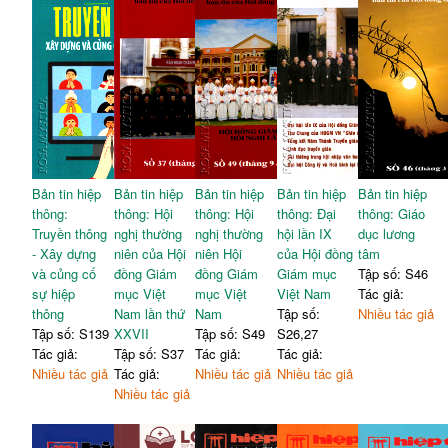
Bản tin hiệp
Bản tin hiệp
Bản tin hiệp
Bản tin hiệp
Bản tin hiệp
thông:
thông: Hội
thông: Hội
thông: Đại
thông: Giáo
Truyền thông
nghị thường
nghị thường
hội lần IX
dục lương
- Xây dựng
niên của Hội
niên Hội
của Hội đồng
tâm
và củng cố
đồng Giám
đồng Giám
Giám mục
Tập số: S46
sự hiệp
mục Việt
mục Việt
Việt Nam
Tác giả:
thông
Nam lần thứ
Nam
Tập số:
Nhiều tác giả
Tập số: S139
XXVII
Tập số: S49
S26,27
Tác giả:
Tập số: S37
Tác giả:
Tác giả:
Nhiều tác giả
Tác giả:
Nhiều tác giả
Nhiều tác giả
Nhiều tác giả