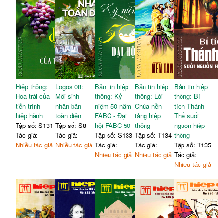
Hiệp thông:
Logos 08:
Bản tin hiệp
Bản tin hiệp
Bản tin hiệp
Hoa trái của
Môi sinh
thông: Kỷ
thông: Lời
thông: Bí
tiến trình
nhân bản
niệm 50 năm
Chúa nền
tích Thánh
hiệp hành
toàn diện
FABC - Đại
tảng hiệp
Thể suối
Tập số: S131
Tập số: S8
hội FABC 50
thông
nguồn hiệp
Tác giả:
Tác giả:
Tập số: S133
Tập số: T134
thông
Nhiều tác giả
Nhiều tác giả
Tác giả:
Tác giả:
Tập số: T135
Nhiều tác giả
Nhiều tác giả
Tác giả:
Nhiều tác giả