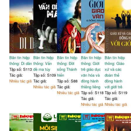
Bản tin hiệp
Bản tin hiệp
Bản tin hiệp
Bản tin hiệp
Bản tin hiệp
thông: Di dân
thông: Vấn
thông: Đời
thông: Giới
thông: Giáo
Tập số: S113
đề ma túy
sống Thánh
trẻ giáo dục
xứ và các
Tác giả:
Tập số: S109
hiến
văn hóa và
đoàn thể
Nhiều tác giả
Tác giả:
Tập số: S88
đồng hành
đồng hành
Nhiều tác giả
Tác giả:
thiêng liêng
với giới trẻ
Nhiều tác giả
Tập số: S118
Tập số: S119
Tác giả:
Tác giả:
Nhiều tác giả
Nhiều tác giả