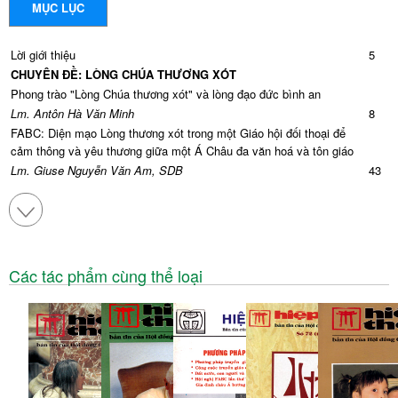
MỤC LỤC
Lời giới thiệu
5
CHUYÊN ĐỀ: LÒNG CHÚA THƯƠNG XÓT
Phong trào "Lòng Chúa thương xót" và lòng đạo đức bình an
Lm. Antôn Hà Văn Minh
8
FABC: Diện mạo Lòng thương xót trong một Giáo hội đối thoại để
cảm thông và yêu thương giữa một Á Châu đa văn hoá và tôn giáo
Lm. Giuse Nguyễn Văn Am, SDB
43
Lòng thương xót của Chúa: Khoa sư phạm Thần linh
Lm. Giuse Nguyễn Thịnh Phước, SDB
76
Gia đình: Linh ảnh của Lòng thương xót
Lm. Luy Nguyễn Anh Tuấn
97
Linh mục, Thừa tác viên của Lòng Chúa thương xót
Các tác phẩm cùng thể loại
Tài liệu hỗ trợ các cha giải tội và linh hướng của Thánh Bộ Giáo sĩ
Lm. Ernest Nguyễn Văn Hưởng
115
Lòng thương xót của Thiên Chúa được cử hành, tôn thờ và cảm mến
trong Thánh Thể
Lm. Phaolô Vũ Chis Hyr, SSS
134
MỤC VỤ: "ƠN GỌI VÀ SỨ MẠNG CỦA GIA ĐÌNH TRONG GIÁO