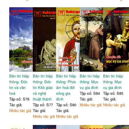
Bản tin hiệp
Bản tin hiệp
Bản tin hiệp
Bản tin hiệp
Bản tin hiệp
thông: Đức
thông: Đức
thông: Phúc
thông: Mục
thông: Mục
tin và văn
tin Kitô giáo
âm hoá đời
vụ gia đình
vụ gia đình
hoá
và nghệ
sống gia
Tập số: S84
Tập số: S85
Tập số: S76
thuật thánh
đình
Tác giả:
Tác giả:
Tác giả:
Tập số: S77
Tập số: S80
Nhiều tác giả
Nhiều tác giả
Nhiều tác giả
Tác giả:
Tác giả:
Nhiều tác giả
Nhiều tác giả