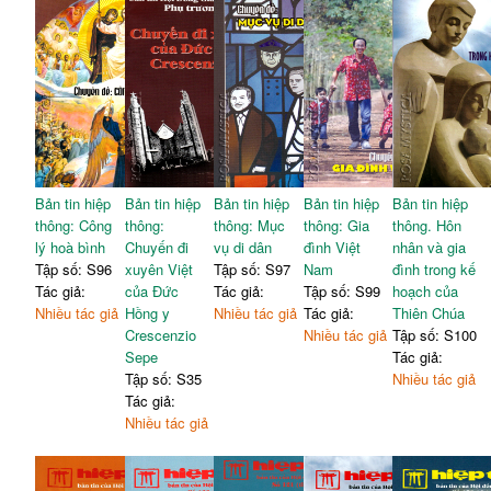
Bản tin hiệp
Bản tin hiệp
Bản tin hiệp
Bản tin hiệp
Bản tin hiệp
thông: Công
thông:
thông: Mục
thông: Gia
thông. Hôn
lý hoà bình
Chuyến đi
vụ di dân
đình Việt
nhân và gia
Tập số: S96
xuyên Việt
Tập số: S97
Nam
đình trong kế
Tác giả:
của Đức
Tác giả:
Tập số: S99
hoạch của
Nhiều tác giả
Hồng y
Nhiều tác giả
Tác giả:
Thiên Chúa
Crescenzio
Nhiều tác giả
Tập số: S100
Sepe
Tác giả:
Tập số: S35
Nhiều tác giả
Tác giả:
Nhiều tác giả