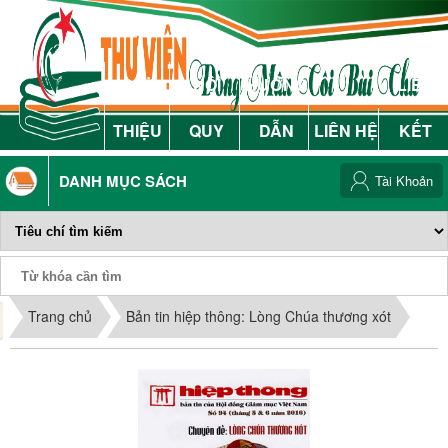
GIỚI
NỘI
HƯỚNG
LIÊN
THIỆU
QUY
DẪN
LIÊN HỆ
KẾT
DANH MỤC SÁCH
Tài Khoản
Phiếu Sách
Trang chủ
Bản tin hiệp thông: Lòng Chúa thương xót