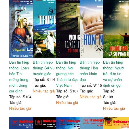
Bản tin hiệp
Bản tin hiệp
Bản tin hiệp
Bản tin hiệp
Bản tin hiệp
thông: Loan
thông: Sứ vụ
thông: Noi
thông: Hôn
thông: Người
báo Tin
truyền giáo
gương các
nhân khác
trẻ, đức tin
mừng trong
Tập số: S114
Thánh tử đạo
đạo
và sự phân
môi trường
Tác giả:
Việt Nam
Tập số: S115
định ơn gọi
gia đình
Nhiều tác giả
Tập số: S107
Tác giả:
Tập số:
Tập số: S104
Tác giả:
Nhiều tác giả
S.108
Tác giả:
Nhiều tác giả
Tác giả:
Nhiều tác giả
Nhiều tác giả