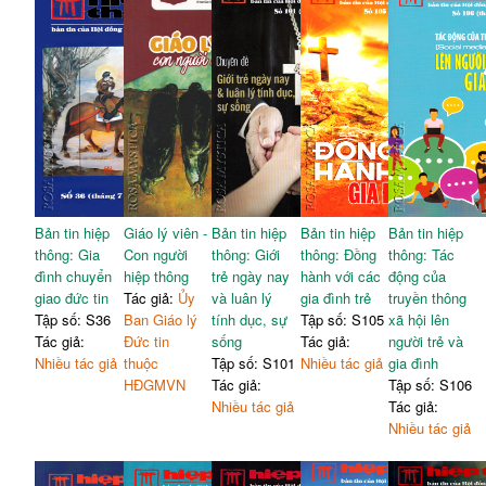
Bản tin hiệp
Giáo lý viên -
Bản tin hiệp
Bản tin hiệp
Bản tin hiệp
thông: Gia
Con người
thông: Giới
thông: Đồng
thông: Tác
đình chuyển
hiệp thông
trẻ ngày nay
hành với các
động của
giao đức tin
Tác giả:
Ủy
và luân lý
gia đình trẻ
truyền thông
Tập số: S36
Ban Giáo lý
tính dục, sự
Tập số: S105
xã hội lên
Tác giả:
Đức tin
sống
Tác giả:
người trẻ và
Nhiều tác giả
thuộc
Tập số: S101
Nhiều tác giả
gia đình
HĐGMVN
Tác giả:
Tập số: S106
Nhiều tác giả
Tác giả:
Nhiều tác giả