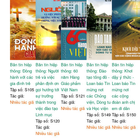
Bản tin hiệp
Bản tin hiệp
Bản tin hiệp
Bản tin hiệp
Bản tin hiệp
thông: Đồng
thông: Người
thông: 60
thông: Đào
thông: Khơi
hành với các
trẻ và việc
năm Hàng
tạo tông đồ -
dậy ý thức -
gia đình trẻ
phân định ơn
Giáo phẩm
Loan báo Tin
Loan báo Tin
Tập số: S105
gọi hướng tới
Việt Nam
mừng nơi
mừng nơi
Tác giả:
sự trưởng
Tập số: S121
các Chủng
các cộng
Nhiều tác giả
thành trong
Tác giả:
viện, Dòng tu
đoàn anh chị
việc đào tạo
Nhiều tác giả
và Học viện
em di dân
Linh mục
Tập số: S149
Tập số: S150
Tập số: S120
Tác giả:
Tác giả:
Tác giả:
Nhiều tác giả
Nhiều tác giả
Nhiều tác giả