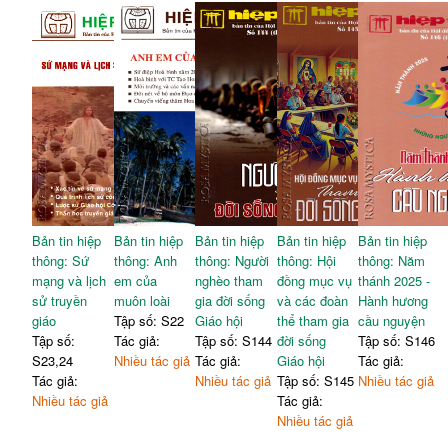
Bản tin hiệp
Bản tin hiệp
Bản tin hiệp
Bản tin hiệp
Bản tin hiệp
thông: Sứ
thông: Anh
thông: Người
thông: Hội
thông: Năm
mạng và lịch
em của
nghèo tham
đồng mục vụ
thánh 2025 -
sử truyền
muôn loài
gia đời sống
và các đoàn
Hành hương
giáo
Tập số: S22
Giáo hội
thể tham gia
cầu nguyện
Tập số:
Tác giả:
Tập số: S144
đời sống
Tập số: S146
S23,24
Nhiều tác giả
Tác giả:
Giáo hội
Tác giả:
Tác giả:
Nhiều tác giả
Tập số: S145
Nhiều tác giả
Nhiều tác giả
Tác giả:
Nhiều tác giả