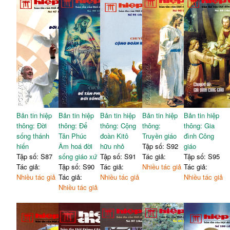
Bản tin hiệp
Bản tin hiệp
Bản tin hiệp
Bản tin hiệp
Bản tin hiệp
thông: Đời
thông: Để
thông: Cộng
thông:
thông: Gia
sống thánh
Tân Phúc
đoàn Kitô
Truyền giáo
đình Công
hiến
Âm hoá đời
hữu nhỏ
Tập số: S92
giáo
Tập số: S87
sống giáo xứ
Tập số: S91
Tác giả:
Tập số: S95
Tác giả:
Tập số: S90
Tác giả:
Nhiều tác giả
Tác giả:
Nhiều tác giả
Tác giả:
Nhiều tác giả
Nhiều tác giả
Nhiều tác giả