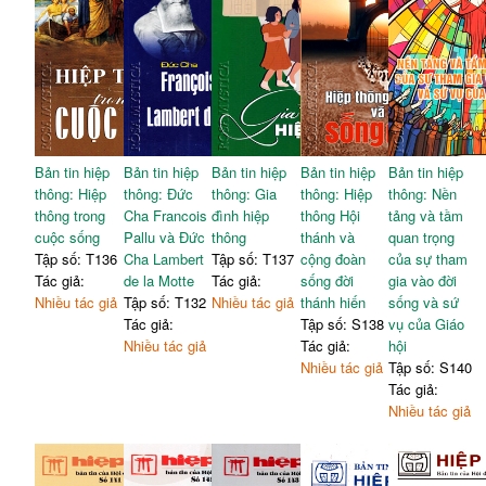
Bản tin hiệp
Bản tin hiệp
Bản tin hiệp
Bản tin hiệp
Bản tin hiệp
thông: Hiệp
thông: Đức
thông: Gia
thông: Hiệp
thông: Nền
thông trong
Cha Francois
đình hiệp
thông Hội
tảng và tầm
cuộc sống
Pallu và Đức
thông
thánh và
quan trọng
Tập số: T136
Cha Lambert
Tập số: T137
cộng đoàn
của sự tham
Tác giả:
de la Motte
Tác giả:
sống đời
gia vào đời
Nhiều tác giả
Tập số: T132
Nhiều tác giả
thánh hiến
sống và sứ
Tác giả:
Tập số: S138
vụ của Giáo
Nhiều tác giả
Tác giả:
hội
Nhiều tác giả
Tập số: S140
Tác giả:
Nhiều tác giả