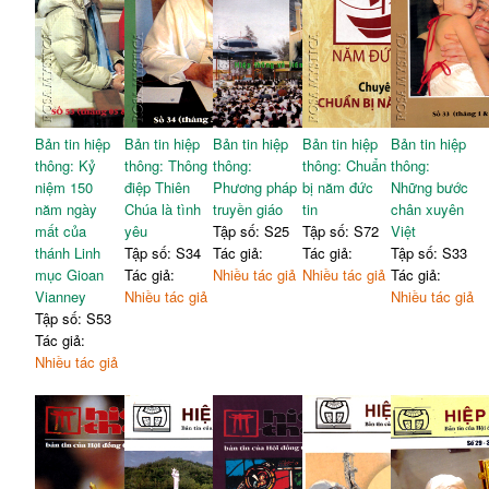
HỘI VÀ TRONG THẾ GIỚI HIỆN NAY"
Bản văn nền tảng của Thượng Hội đồng (THĐ)
Trần Anh Dũng
176
Cảm nhận và suy tư
Gm. Giuse Đinh Đức Đạo (Giám mục phó Gp. Xuân Lộc)
194
Tông huấn mới của Đức Thánh Cha Phanxicô "Amoris Laetitia"
Bản tin hiệp
Bản tin hiệp
Bản tin hiệp
Bản tin hiệp
Bản tin hiệp
(Niềm vui tình yêu)
thông: Kỷ
thông: Thông
thông:
thông: Chuẩn
thông:
Lm. James Martin, Dòng Tên
niệm 150
điệp Thiên
Phương pháp
bị năm đức
Những bước
Minh Đức (chuyển ngữ)
202
năm ngày
Chúa là tình
truyền giáo
tin
chân xuyên
VĂN HOÁ
mất của
yêu
Tập số: S25
Tập số: S72
Việt
Những đứa con của Thiên đàng
thánh Linh
Tập số: S34
Tác giả:
Tác giả:
Tập số: S33
Lý Chánh Trung
209
mục Gioan
Tác giả:
Nhiều tác giả
Nhiều tác giả
Tác giả:
Vianney
Nhiều tác giả
Nhiều tác giả
Tập số: S53
Tác giả:
Nhiều tác giả