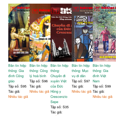
Bản tin hiệp
Bản tin hiệp
Bản tin hiệp
Bản tin hiệp
Bản tin hiệp
thông: Gia
thông: Công
thông:
thông: Mục
thông: Gia
đình Công
lý hoà bình
Chuyến đi
vụ di dân
đình Việt
giáo
Tập số: S96
xuyên Việt
Tập số: S97
Nam
Tập số: S95
Tác giả:
của Đức
Tác giả:
Tập số: S99
Tác giả:
Nhiều tác giả
Hồng y
Nhiều tác giả
Tác giả:
Nhiều tác giả
Crescenzio
Nhiều tác giả
Sepe
Tập số: S35
Tác giả: