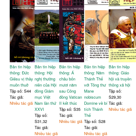
Bản tin hiệp
Bản tin hiệp
Bản tin hiệp
Bản tin hiệp
Bản tin hiệp
thông: Đức
thông: Hội
thông: Á
thông: Năm
thông: Giáo
Giêsu vị thầy
nghị thường
châu bốn
Thánh Thể
hội và truyền
muôn thuở
niên của Hội
mươi năm
với Tông thư
thông xã hội
Tập số: S44
đồng Giám
sau Công
Mane
Tập số:
Tác giả:
mục Việt
đồng Vatican
nobiscum
S29,30
Nhiều tác giả
Nam lần thứ
II kết thúc
Domine về bí
Tác giả:
XXVI
Tập số: S35
tích Thánh
Nhiều tác giả
Tập số:
Tác giả:
Thể
S31,32
Nhiều tác giả
Tập số: S28
Tác giả:
Tác giả:
Nhiều tác giả
Nhiều tác giả