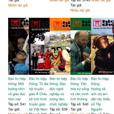
Nhiều tác giả
Tác giả:
Nhiều tác giả
Bản tin hiệp
Bản tin hiệp
Bản tin hiệp
Bản tin hiệp
Bản tin hiệp
thông: Một
thông: Từ đại
thông: Đạo
thông: Văn
thông:
hướng nhìn
hội truyền
đức nghề
hóa sự sống
Hướng về
về giáo dục
giáo Á Châu
nghiệp và
và văn minh
anh chị em
hôm nay
tới tình hình
lương tâm
tình thương
dân tộc thiểu
Tập số: S41
truyền giáo
chức nghiệp
Tập số: S40
số Tây
Tác giả:
tại Việt Nam
Tập số: S39
Tác giả:
Nguyên