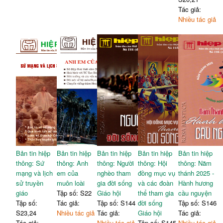
Tác giả:
Nhiều tác giả
Bản tin hiệp
Bản tin hiệp
Bản tin hiệp
Bản tin hiệp
Bản tin hiệp
thông: Sứ
thông: Anh
thông: Người
thông: Hội
thông: Năm
mạng và lịch
em của
nghèo tham
đồng mục vụ
thánh 2025 -
sử truyền
muôn loài
gia đời sống
và các đoàn
Hành hương
giáo
Tập số: S22
Giáo hội
thể tham gia
cầu nguyện
Tập số:
Tác giả:
Tập số: S144
đời sống
Tập số: S146
S23,24
Nhiều tác giả
Tác giả:
Giáo hội
Tác giả:
Tác giả:
Nhiều tác giả
Tập số: S145
Nhiều tác giả