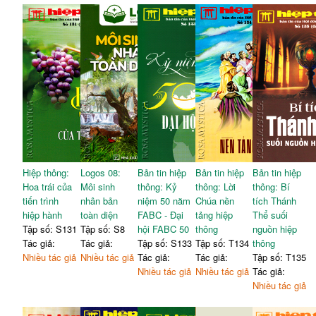
Hiệp thông:
Logos 08:
Bản tin hiệp
Bản tin hiệp
Bản tin hiệp
Hoa trái của
Môi sinh
thông: Kỷ
thông: Lời
thông: Bí
tiến trình
nhân bản
niệm 50 năm
Chúa nền
tích Thánh
hiệp hành
toàn diện
FABC - Đại
tảng hiệp
Thể suối
Tập số: S131
Tập số: S8
hội FABC 50
thông
nguồn hiệp
Tác giả:
Tác giả:
Tập số: S133
Tập số: T134
thông
Nhiều tác giả
Nhiều tác giả
Tác giả:
Tác giả:
Tập số: T135
Nhiều tác giả
Nhiều tác giả
Tác giả:
Nhiều tác giả