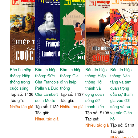
Bản tin hiệp
Bản tin hiệp
Bản tin hiệp
Bản tin hiệp
Bản tin hiệp
thông: Hiệp
thông: Đức
thông: Gia
thông: Hiệp
thông: Nền
thông trong
Cha Francois
đình hiệp
thông Hội
tảng và tầm
cuộc sống
Pallu và Đức
thông
thánh và
quan trọng
Tập số: T136
Cha Lambert
Tập số: T137
cộng đoàn
của sự tham
Tác giả:
de la Motte
Tác giả:
sống đời
gia vào đời
Nhiều tác giả
Tập số: T132
Nhiều tác giả
thánh hiến
sống và sứ
Tác giả:
Tập số: S138
vụ của Giáo
Nhiều tác giả
Tác giả:
hội
Nhiều tác giả
Tập số: S140
Tác giả:
Nhiều tác giả