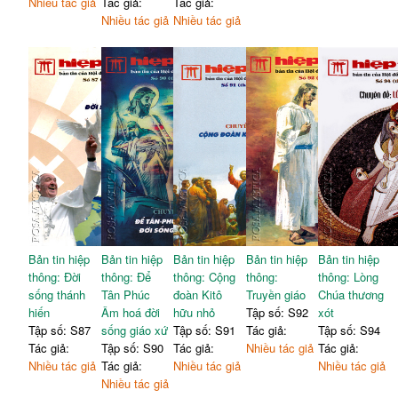
Nhiều tác giả
Tác giả:
Tác giả:
Nhiều tác giả
Nhiều tác giả
Bản tin hiệp
Bản tin hiệp
Bản tin hiệp
Bản tin hiệp
Bản tin hiệp
thông: Đời
thông: Để
thông: Cộng
thông:
thông: Lòng
sống thánh
Tân Phúc
đoàn Kitô
Truyền giáo
Chúa thương
hiến
Âm hoá đời
hữu nhỏ
Tập số: S92
xót
Tập số: S87
sống giáo xứ
Tập số: S91
Tác giả:
Tập số: S94
Tác giả:
Tập số: S90
Tác giả:
Nhiều tác giả
Tác giả:
Nhiều tác giả
Tác giả:
Nhiều tác giả
Nhiều tác giả
Nhiều tác giả