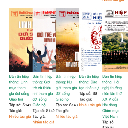
Bản tin hiệp
Bản tin hiệp
Bản tin hiệp
Bản tin hiệp
Bản tin hiệp
thông: Linh
thông: Giới
thông: Nữ
thông: Đào
thông: Hội
mục tham
trẻ và thiếu
giới tham gia
tạo nhân sự
nghị thường
gia đời sống
nhi tham gia
đời sống
Tập số: S8
niên lần thứ
Giáo hội
đời sống
Giáo hội
Tác giả:
XXIV của
Tập số: S141
Giáo hội
Tập số: S143
Nhiều tác giả
Hội đồng
Tác giả:
Tập số: S142
Tác giả:
Giám mục
Nhiều tác giả
Tác giả:
Nhiều tác giả
Việt Nam
Nhiều tác giả
Tập số:
S20,21