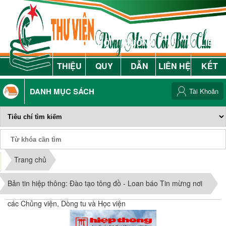
GIỚI
NỘI
HƯỚNG
LIÊN
THIỆU
QUY
DẪN
LIÊN HỆ
KẾT
DANH MỤC SÁCH
Tài Khoản
Phiếu Sách
Trang chủ
Bản tin hiệp thông: Đào tạo tông đồ - Loan báo Tin mừng nơi
các Chủng viện, Dòng tu và Học viện