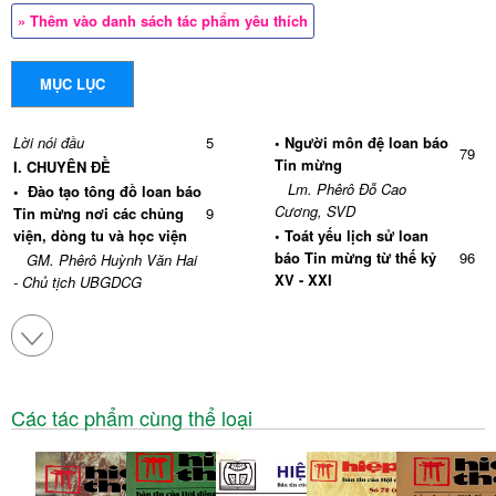
» Thêm vào danh sách tác phẩm yêu thích
MỤC LỤC
Lời nói đầu
5
•
Người môn đệ loan báo
79
Tin mừng
I. CHUYÊN ĐỀ
Lm. Phêrô Đỗ Cao
•
Đào tạo tông đồ loan báo
Cương, SVD
Tin mừng nơi các chủng
9
viện, dòng tu và học viện
•
Toát yếu lịch sử loan
báo Tin mừng
từ thế kỷ
96
GM. Phêrô Huỳnh Văn Hai
XV - XXI
- Chủ tịch UBGDCG
Lm. Vinh Sơn Nguyễn
•
Đào tạo tông đồ loan báo
Cao Dũng, HVCGVN
Tin mừng nơi các chủng
22
viện, dòng tu và học viện
•
Tin mừng tại việt nam:
"Gieo trong lệ sầu, gặt
116
I.
Tin mừng của Chúa Giêsu
trong niềm vui"
cho mọi người và mỗi
24
Các tác phẩm cùng thể loại
người
được mời gọi loan báo
Lm. Vinh Sơn Nguyễn
Tin mừng
Cao Dũng, HVCGVN
Lm. Vinh Sơn Nguyễn Cao
•
Từ trái tim đến sứ vụ -
Dũng
Đào tạo nhà truyền giáo