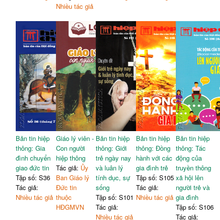
Nhiều tác giả
Bản tin hiệp
Giáo lý viên -
Bản tin hiệp
Bản tin hiệp
Bản tin hiệp
thông: Gia
Con người
thông: Giới
thông: Đồng
thông: Tác
đình chuyển
hiệp thông
trẻ ngày nay
hành với các
động của
giao đức tin
Tác giả:
Ủy
và luân lý
gia đình trẻ
truyền thông
Tập số: S36
Ban Giáo lý
tính dục, sự
Tập số: S105
xã hội lên
Tác giả:
Đức tin
sống
Tác giả:
người trẻ và
Nhiều tác giả
thuộc
Tập số: S101
Nhiều tác giả
gia đình
HĐGMVN
Tác giả:
Tập số: S106
Nhiều tác giả
Tác giả: