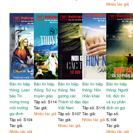
Nhiều tác giả
Bản tin hiệp
Bản tin hiệp
Bản tin hiệp
Bản tin hiệp
Bản tin hiệp
thông: Loan
thông: Sứ vụ
thông: Noi
thông: Hôn
thông: Người
báo Tin
truyền giáo
gương các
nhân khác
trẻ, đức tin
mừng trong
Tập số: S114
Thánh tử đạo
đạo
và sự phân
môi trường
Tác giả:
Việt Nam
Tập số: S115
định ơn gọi
gia đình
Nhiều tác giả
Tập số: S107
Tác giả:
Tập số:
Tập số: S104
Tác giả:
Nhiều tác giả
S.108
Tác giả:
Nhiều tác giả
Tác giả:
Nhiều tác giả
Nhiều tác giả