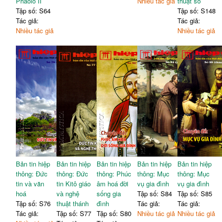
Phaolô II
Nhiều tác giả
thuật số
Tập số: S64
Tập số: S148
Tác giả:
Tác giả:
Nhiều tác giả
Nhiều tác giả
Bản tin hiệp
Bản tin hiệp
Bản tin hiệp
Bản tin hiệp
Bản tin hiệp
thông: Đức
thông: Đức
thông: Phúc
thông: Mục
thông: Mục
tin và văn
tin Kitô giáo
âm hoá đời
vụ gia đình
vụ gia đình
hoá
và nghệ
sống gia
Tập số: S84
Tập số: S85
Tập số: S76
thuật thánh
đình
Tác giả:
Tác giả:
Tác giả:
Tập số: S77
Tập số: S80
Nhiều tác giả
Nhiều tác giả