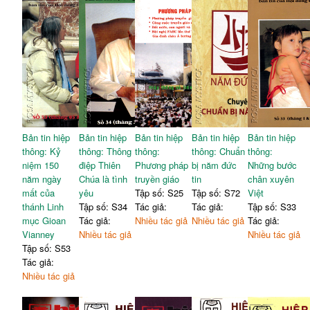
hôm nay
II.
Huấn luyện trải nghiệm
Đức Kitô: Tu đức trong sứ
41
Pet. Võ Tá Đương, OP
mạng
loan báo Tin mừng
II.
DIỄN ĐÀN
Văn phòng Học viện Công
•
Đời sống thánh hiến
giáo Việt Nam
trong thế giới kỹ thuật số:
III.
Đào tạo loan báo Tin
Hướng tới sự hiểu biết
mừng đặc biệt tại các chủng
51
sâu sắc hơn về một số
163
viện,
dòng tu
chuyển biến mô hình
trong môi trường nhân
Văn phòng UBGDCG
Bản tin hiệp
Bản tin hiệp
Bản tin hiệp
sinh
Bản tin hiệp
Bản tin hiệp
IV.
Đào tạo việc loan báo Tin
thông: Kỷ
thông: Thông
thông:
thông: Chuẩn
thông:
Jerin Jacob
mừng tại Học viện Công
66
niệm 150
điệp Thiên
Phương pháp
bị năm đức
Những bước
giáo
Việt Nam
III.
TƯ LIỆU
năm ngày
Chúa là tình
truyền giáo
tin
chân xuyên
Chương trình Mục vụ
• Các lộ trình cho giai
mất của
yêu
Tập số: S25
Tập số: S72
Việt
Truyền giáo - HVCGVN
đoạn thực hiện Thượng
181
thánh Linh
Tập số: S34
Tác giả:
Tác giả:
Tập số: S33
hội đồng 2025 - 2028
mục Gioan
Tác giả:
Nhiều tác giả
Nhiều tác giả
Tác giả:
Văn phòng Tổng thư ký
Vianney
Nhiều tác giả
Nhiều tác giả
Thượng hội đồng Giám mục
Tập số: S53
Tác giả:
Nhiều tác giả