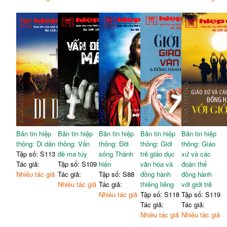
Bản tin hiệp
Bản tin hiệp
Bản tin hiệp
Bản tin hiệp
Bản tin hiệp
thông: Di dân
thông: Vấn
thông: Đời
thông: Giới
thông: Giáo
Tập số: S113
đề ma túy
sống Thánh
trẻ giáo dục
xứ và các
Tác giả:
Tập số: S109
hiến
văn hóa và
đoàn thể
Nhiều tác giả
Tác giả:
Tập số: S88
đồng hành
đồng hành
Nhiều tác giả
Tác giả:
thiêng liêng
với giới trẻ
Nhiều tác giả
Tập số: S118
Tập số: S119
Tác giả:
Tác giả:
Nhiều tác giả
Nhiều tác giả