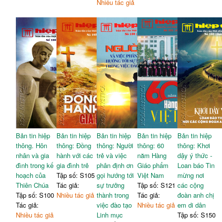
Nhiều tác giả
Bản tin hiệp
Bản tin hiệp
Bản tin hiệp
Bản tin hiệp
Bản tin hiệp
thông. Hôn
thông: Đồng
thông: Người
thông: 60
thông: Khơi
nhân và gia
hành với các
trẻ và việc
năm Hàng
dậy ý thức -
đình trong kế
gia đình trẻ
phân định ơn
Giáo phẩm
Loan báo Tin
hoạch của
Tập số: S105
gọi hướng tới
Việt Nam
mừng nơi
Thiên Chúa
Tác giả:
sự trưởng
Tập số: S121
các cộng
Tập số: S100
Nhiều tác giả
thành trong
Tác giả:
đoàn anh chị
Tác giả:
việc đào tạo
Nhiều tác giả
em di dân
Nhiều tác giả
Linh mục
Tập số: S150