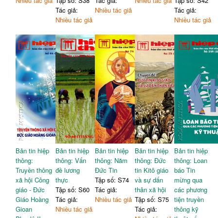
Nhiều tác giả
Tập số: S38
Tác giả:
Nhiều tác giả
Tập số: S42
Tác giả:
Nhiều tác giả
Tác giả:
Nhiều tác giả
Nhiều tác giả
Bản tin hiệp
Bản tin hiệp
Bản tin hiệp
Bản tin hiệp
Bản tin hiệp
thông:
thông: Vấn
thông: Năm
thông: Đức
thông: Loan
Truyền thông
đề lương
Đức Tin
tin Kitô giáo
báo Tin
xã hội Công
thực
Tập số: S74
và sự dấn
mừng qua
giáo - Đức
Tập số: S60
Tác giả:
thân xã hội
các phương
Giáo Hoàng
Tác giả:
Nhiều tác giả
Tập số: S75
tiện truyền
Gioan
Nhiều tác giả
Tác giả:
thông kỹ