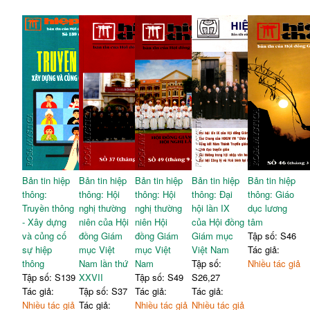
Bản tin hiệp
Bản tin hiệp
Bản tin hiệp
Bản tin hiệp
Bản tin hiệp
thông:
thông: Hội
thông: Hội
thông: Đại
thông: Giáo
Truyền thông
nghị thường
nghị thường
hội lần IX
dục lương
- Xây dựng
niên của Hội
niên Hội
của Hội đồng
tâm
và củng cố
đồng Giám
đồng Giám
Giám mục
Tập số: S46
sự hiệp
mục Việt
mục Việt
Việt Nam
Tác giả:
thông
Nam lần thứ
Nam
Tập số:
Nhiều tác giả
Tập số: S139
XXVII
Tập số: S49
S26,27
Tác giả:
Tập số: S37
Tác giả:
Tác giả:
Nhiều tác giả
Tác giả:
Nhiều tác giả
Nhiều tác giả