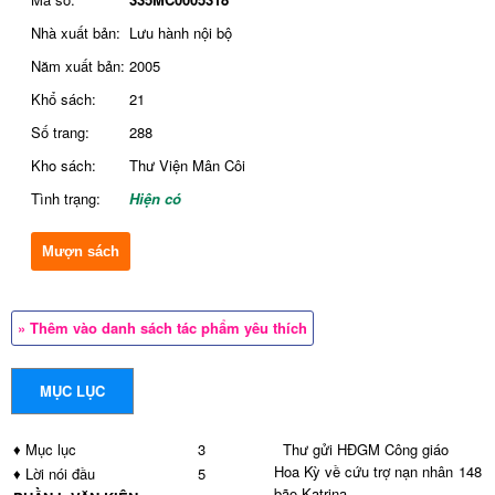
Nhà xuất bản:
Lưu hành nội bộ
Năm xuất bản:
2005
Khổ sách:
21
Số trang:
288
Kho sách:
Thư Viện Mân Côi
Tình trạng:
Hiện có
Mượn sách
» Thêm vào danh sách tác phẩm yêu thích
MỤC LỤC
♦ Mục lục
3
Thư gửi HĐGM Công giáo
Hoa Kỳ về cứu trợ nạn nhân
148
♦ Lời nói đầu
5
bão Katrina