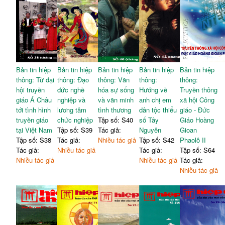
Bản tin hiệp
Bản tin hiệp
Bản tin hiệp
Bản tin hiệp
Bản tin hiệp
thông: Từ đại
thông: Đạo
thông: Văn
thông:
thông:
hội truyền
đức nghề
hóa sự sống
Hướng về
Truyền thông
giáo Á Châu
nghiệp và
và văn minh
anh chị em
xã hội Công
tới tình hình
lương tâm
tình thương
dân tộc thiểu
giáo - Đức
truyền giáo
chức nghiệp
Tập số: S40
số Tây
Giáo Hoàng
tại Việt Nam
Tập số: S39
Tác giả:
Nguyên
Gioan
Tập số: S38
Tác giả:
Nhiều tác giả
Tập số: S42
Phaolô II
Tác giả:
Nhiều tác giả
Tác giả:
Tập số: S64
Nhiều tác giả
Nhiều tác giả
Tác giả:
Nhiều tác giả