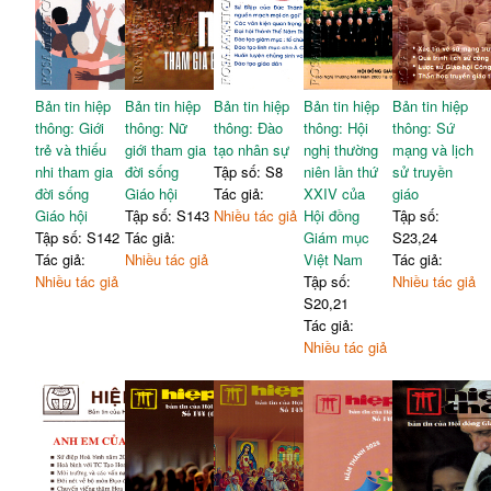
Bản tin hiệp
Bản tin hiệp
Bản tin hiệp
Bản tin hiệp
Bản tin hiệp
thông: Giới
thông: Nữ
thông: Đào
thông: Hội
thông: Sứ
trẻ và thiếu
giới tham gia
tạo nhân sự
nghị thường
mạng và lịch
nhi tham gia
đời sống
Tập số: S8
niên lần thứ
sử truyền
đời sống
Giáo hội
Tác giả:
XXIV của
giáo
Giáo hội
Tập số: S143
Nhiều tác giả
Hội đồng
Tập số:
Tập số: S142
Tác giả:
Giám mục
S23,24
Tác giả:
Nhiều tác giả
Việt Nam
Tác giả:
Nhiều tác giả
Tập số:
Nhiều tác giả
S20,21
Tác giả:
Nhiều tác giả