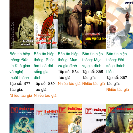
Bản tin hiệp
Bản tin hiệp
Bản tin hiệp
Bản tin hiệp
Bản tin hiệp
thông: Đức
thông: Phúc
thông: Mục
thông: Mục
thông: Đời
tin Kitô giáo
âm hoá đời
vụ gia đình
vụ gia đình
sống thánh
và nghệ
sống gia
Tập số: S84
Tập số: S85
hiến
thuật thánh
đình
Tác giả:
Tác giả:
Tập số: S87
Tập số: S77
Tập số: S80
Nhiều tác giả
Nhiều tác giả
Tác giả:
Tác giả:
Tác giả:
Nhiều tác giả
Nhiều tác giả
Nhiều tác giả