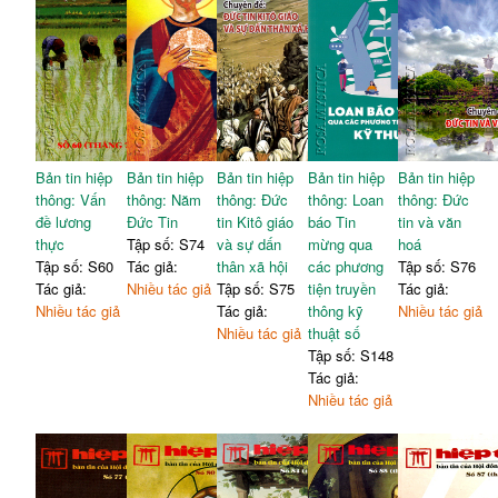
Bản tin hiệp
Bản tin hiệp
Bản tin hiệp
Bản tin hiệp
Bản tin hiệp
thông: Vấn
thông: Năm
thông: Đức
thông: Loan
thông: Đức
đề lương
Đức Tin
tin Kitô giáo
báo Tin
tin và văn
thực
Tập số: S74
và sự dấn
mừng qua
hoá
Tập số: S60
Tác giả:
thân xã hội
các phương
Tập số: S76
Tác giả:
Nhiều tác giả
Tập số: S75
tiện truyền
Tác giả:
Nhiều tác giả
Tác giả:
thông kỹ
Nhiều tác giả
Nhiều tác giả
thuật số
Tập số: S148
Tác giả:
Nhiều tác giả