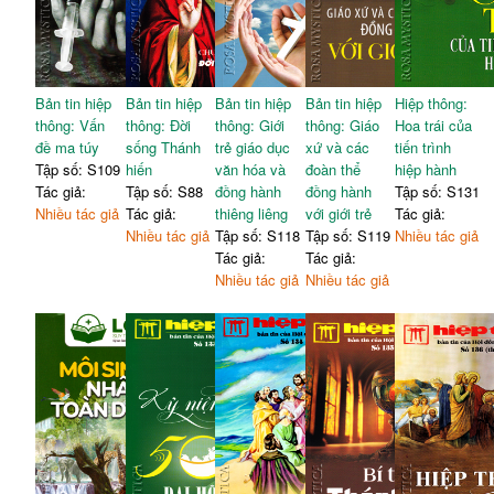
Bản tin hiệp
Bản tin hiệp
Bản tin hiệp
Bản tin hiệp
Hiệp thông:
thông: Vấn
thông: Đời
thông: Giới
thông: Giáo
Hoa trái của
đề ma túy
sống Thánh
trẻ giáo dục
xứ và các
tiến trình
Tập số: S109
hiến
văn hóa và
đoàn thể
hiệp hành
Tác giả:
Tập số: S88
đồng hành
đồng hành
Tập số: S131
Nhiều tác giả
Tác giả:
thiêng liêng
với giới trẻ
Tác giả:
Nhiều tác giả
Tập số: S118
Tập số: S119
Nhiều tác giả
Tác giả:
Tác giả:
Nhiều tác giả
Nhiều tác giả