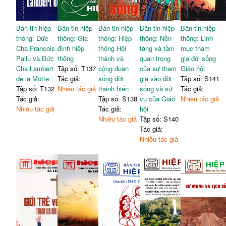
Bản tin hiệp
Bản tin hiệp
Bản tin hiệp
Bản tin hiệp
Bản tin hiệp
thông: Đức
thông: Gia
thông: Hiệp
thông: Nền
thông: Linh
Cha Francois
đình hiệp
thông Hội
tảng và tầm
mục tham
Pallu và Đức
thông
thánh và
quan trọng
gia đời sống
Cha Lambert
Tập số: T137
cộng đoàn
của sự tham
Giáo hội
de la Motte
Tác giả:
sống đời
gia vào đời
Tập số: S141
Tập số: T132
Nhiều tác giả
thánh hiến
sống và sứ
Tác giả:
Tác giả:
Tập số: S138
vụ của Giáo
Nhiều tác giả
Nhiều tác giả
Tác giả:
hội
Nhiều tác giả
Tập số: S140
Tác giả:
Nhiều tác giả