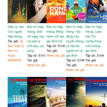
Giáo lý viên -
Bản tin hiệp
Bản tin hiệp
Bản tin hiệp
Bản tin hiệp
Con người
thông: Giới
thông: Đồng
thông: Tác
thông: Loan
hiệp thông
trẻ ngày nay
hành với các
động của
báo Tin
Tác giả:
Ủy
và luân lý
gia đình trẻ
truyền thông
mừng trong
Ban Giáo lý
tính dục, sự
Tập số: S105
xã hội lên
môi trường
Đức tin
sống
Tác giả:
người trẻ và
gia đình
thuộc
Tập số: S101
Nhiều tác giả
gia đình
Tập số: S104
HĐGMVN
Tác giả:
Tập số: S106
Tác giả:
Nhiều tác giả
Tác giả:
Nhiều tác giả
Nhiều tác giả