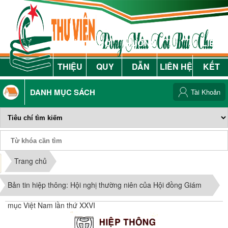
GIỚI
NỘI
HƯỚNG
LIÊN
THIỆU
QUY
DẪN
LIÊN HỆ
KẾT
DANH MỤC SÁCH
Tài Khoản
Phiếu Sách
Trang chủ
Bản tin hiệp thông: Hội nghị thường niên của Hội đồng Giám
mục Việt Nam lần thứ XXVI