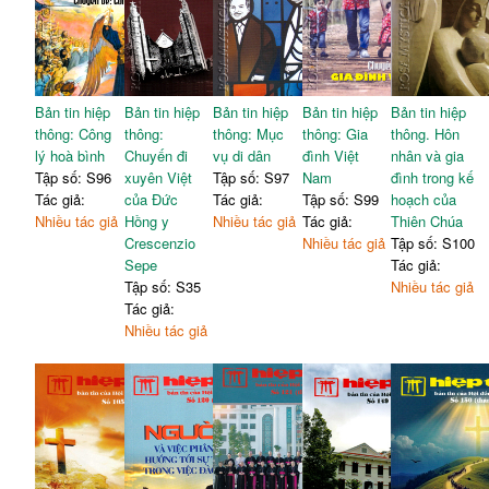
Bản tin hiệp
Bản tin hiệp
Bản tin hiệp
Bản tin hiệp
Bản tin hiệp
thông: Công
thông:
thông: Mục
thông: Gia
thông. Hôn
lý hoà bình
Chuyến đi
vụ di dân
đình Việt
nhân và gia
Tập số: S96
xuyên Việt
Tập số: S97
Nam
đình trong kế
Tác giả:
của Đức
Tác giả:
Tập số: S99
hoạch của
Nhiều tác giả
Hồng y
Nhiều tác giả
Tác giả:
Thiên Chúa
Crescenzio
Nhiều tác giả
Tập số: S100
Sepe
Tác giả:
Tập số: S35
Nhiều tác giả
Tác giả:
Nhiều tác giả