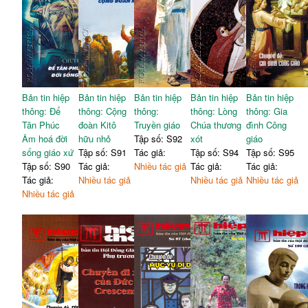
Bản tin hiệp
Bản tin hiệp
Bản tin hiệp
Bản tin hiệp
Bản tin hiệp
thông: Để
thông: Cộng
thông:
thông: Lòng
thông: Gia
Tân Phúc
đoàn Kitô
Truyền giáo
Chúa thương
đình Công
Âm hoá đời
hữu nhỏ
Tập số: S92
xót
giáo
sống giáo xứ
Tập số: S91
Tác giả:
Tập số: S94
Tập số: S95
Tập số: S90
Tác giả:
Nhiều tác giả
Tác giả:
Tác giả:
Tác giả:
Nhiều tác giả
Nhiều tác giả
Nhiều tác giả
Nhiều tác giả