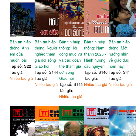
Bản tin hiệp
Bản tin hiệp
Bản tin hiệp
Bản tin hiệp
Bản tin hiệp
thông: Anh
thông: Người
thông: Hội
thông: Năm
thông: Một
em của
nghèo tham
đồng mục vụ
thánh 2025 -
hướng nhìn
muôn loài
gia đời sống
và các đoàn
Hành hương
về giáo dục
Tập số: S22
Giáo hội
thể tham gia
cầu nguyện
hôm nay
Tác giả:
Tập số: S144
đời sống
Tập số: S146
Tập số: S41
Nhiều tác giả
Tác giả:
Giáo hội
Tác giả:
Tác giả:
Nhiều tác giả
Tập số: S145
Nhiều tác giả
Nhiều tác giả
Tác giả:
Nhiều tác giả