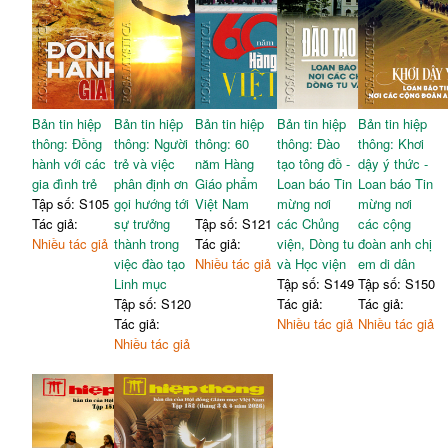
Bản tin hiệp
Bản tin hiệp
Bản tin hiệp
Bản tin hiệp
Bản tin hiệp
thông: Đồng
thông: Người
thông: 60
thông: Đào
thông: Khơi
hành với các
trẻ và việc
năm Hàng
tạo tông đồ -
dậy ý thức -
gia đình trẻ
phân định ơn
Giáo phẩm
Loan báo Tin
Loan báo Tin
Tập số: S105
gọi hướng tới
Việt Nam
mừng nơi
mừng nơi
Tác giả:
sự trưởng
Tập số: S121
các Chủng
các cộng
Nhiều tác giả
thành trong
Tác giả:
viện, Dòng tu
đoàn anh chị
việc đào tạo
Nhiều tác giả
và Học viện
em di dân
Linh mục
Tập số: S149
Tập số: S150
Tập số: S120
Tác giả:
Tác giả:
Tác giả:
Nhiều tác giả
Nhiều tác giả
Nhiều tác giả