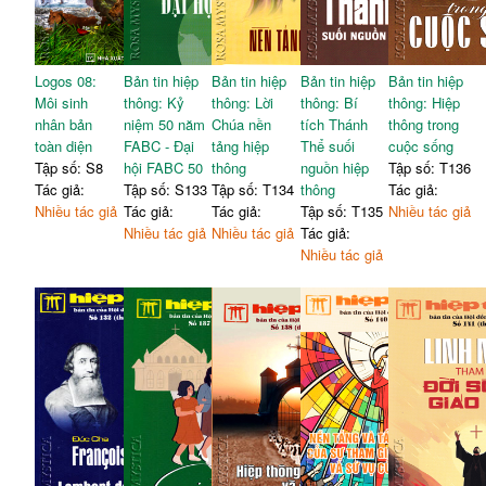
Logos 08:
Bản tin hiệp
Bản tin hiệp
Bản tin hiệp
Bản tin hiệp
Môi sinh
thông: Kỷ
thông: Lời
thông: Bí
thông: Hiệp
nhân bản
niệm 50 năm
Chúa nền
tích Thánh
thông trong
toàn diện
FABC - Đại
tảng hiệp
Thể suối
cuộc sống
Tập số: S8
hội FABC 50
thông
nguồn hiệp
Tập số: T136
Tác giả:
Tập số: S133
Tập số: T134
thông
Tác giả:
Nhiều tác giả
Tác giả:
Tác giả:
Tập số: T135
Nhiều tác giả
Nhiều tác giả
Nhiều tác giả
Tác giả:
Nhiều tác giả