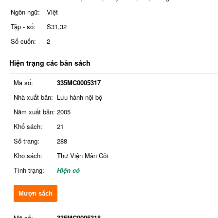
Ngôn ngữ:
Việt
Tập - số:
S31,32
Số cuốn:
2
Hiện trạng các bản sách
Mã số:
335MC0005317
Nhà xuất bản:
Lưu hành nội bộ
Năm xuất bản:
2005
Khổ sách:
21
Số trang:
288
Kho sách:
Thư Viện Mân Côi
Tình trạng:
Hiện có
Mượn sách
Mã số:
335MC0005318