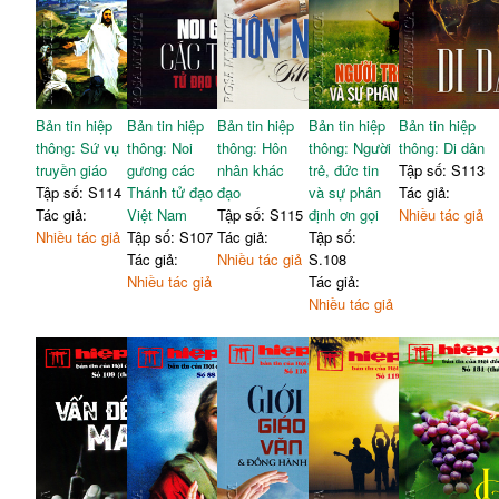
Bản tin hiệp
Bản tin hiệp
Bản tin hiệp
Bản tin hiệp
Bản tin hiệp
thông: Sứ vụ
thông: Noi
thông: Hôn
thông: Người
thông: Di dân
truyền giáo
gương các
nhân khác
trẻ, đức tin
Tập số: S113
Tập số: S114
Thánh tử đạo
đạo
và sự phân
Tác giả:
Tác giả:
Việt Nam
Tập số: S115
định ơn gọi
Nhiều tác giả
Nhiều tác giả
Tập số: S107
Tác giả:
Tập số:
Tác giả:
Nhiều tác giả
S.108
Nhiều tác giả
Tác giả:
Nhiều tác giả