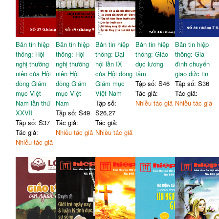
♦ Chùm thơ: - Mẹ hiền
-
Trăng Thập Tự
Xin dạy con nhìn Mẹ
khóc
-
Trần Duy Nhiên
Bản tin hiệp
Bản tin hiệp
Bản tin hiệp
Chúng ta là sứ điệp của
Bản tin hiệp
Bản tin hiệp
thông: Hội
thông: Hội
thông: Đại
Chúa -
thông: Giáo
Nguyễn Đăng Trúc
thông: Gia
nghị thường
nghị thường
hội lần IX
dục lương
đình chuyển
♦ Hộp thư Toà soạn
288
niên của Hội
niên Hội
của Hội đồng
tâm
giao đức tin
đồng Giám
đồng Giám
Giám mục
Tập số: S46
Tập số: S36
mục Việt
mục Việt
Việt Nam
Tác giả:
Tác giả:
Nam lần thứ
Nam
Tập số:
Nhiều tác giả
Nhiều tác giả
XXVII
Tập số: S49
S26,27
Tập số: S37
Tác giả:
Tác giả:
Tác giả:
Nhiều tác giả
Nhiều tác giả
Nhiều tác giả