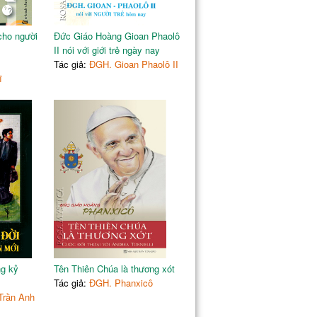
cho người
Đức Giáo Hoàng Gioan Phaolô
II nói với giới trẻ ngày nay
Tác giả:
ĐGH. Gioan Phaolô II
ĩ
ng kỷ
Tên Thiên Chúa là thương xót
Tác giả:
ĐGH. Phanxicô
Trần Anh