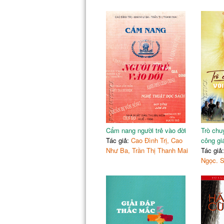
Cẩm nang người trẻ vào đời
Trò chu
Tác giả:
Cao Đình Trị, Cao
công gi
Như Ba, Trần Thị Thanh Mai
Tác giả
Ngọc. 