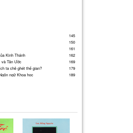
145
150
161
của Kinh Thánh
162
c và Tân Ước
169
ch ta chê ghét thế gian?
179
 Ngôn ngữ Khoa học
189
197
iên
198
206
213
ng Don Bosco
215
n Thơ
219
 Bà
226
230