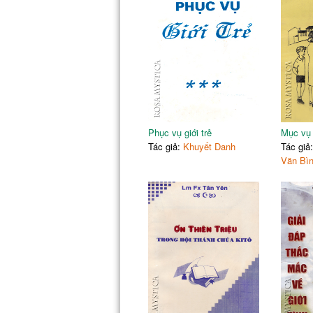
PHẦN: GIÁO HỘI CÔNG GIÁO
11. Tóm lược đạo Công Giáo
12. Đức Mẹ đồng trinh trọn đời
13. Bận lòng cùng Chúa
PHẦN: ĐỜI SỐNG NHÂN BẢN
14. Sống chiều sâu
Phục vụ giới trẻ
Mục vụ g
Tác giả:
Khuyết Danh
Tác giả
Văn Bì