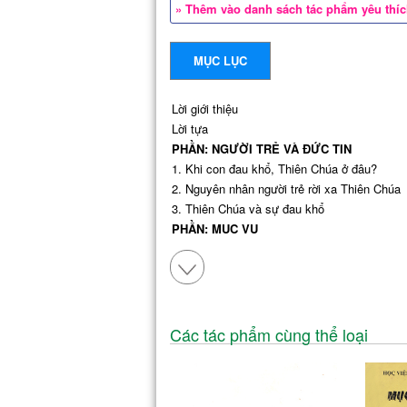
» Thêm vào danh sách tác phẩm yêu thí
MỤC LỤC
Lời giới thiệu
Lời tựa
PHẦN: NGƯỜI TRẺ VÀ ĐỨC TIN
1. Khi con đau khổ, Thiên Chúa ở đâu?
2. Nguyên nhân người trẻ rời xa Thiên Chúa
3. Thiên Chúa và sự đau khổ
PHẦN: MỤC VỤ
4. Người Công Giáo có nên đi xem bói?
5. Chúa dựng nên con cách lạ lùng
6. Thủ dâm có phạm tội không?
7. Khôn ngoan thì tha thứ
PHẦN: HÔN NHÂN GIA ĐÌNH
Các tác phẩm cùng thể loại
8. Bí quyết giữ gìn hạnh phúc gia đình
9. Gia đình Công Giáo đóng góp cho xã hội V
10. Vợ, hay “con vợ”?