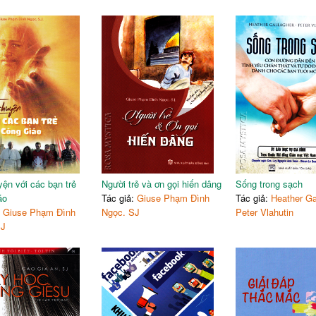
yện với các bạn trẻ
Người trẻ và ơn gọi hiến dâng
Sống trong sạch
áo
Tác giả:
Giuse Phạm Đình
Tác giả:
Heather Ga
:
Giuse Phạm Đình
Ngọc. SJ
Peter Vlahutin
SJ