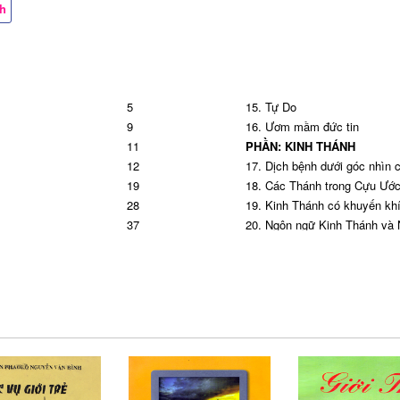
ch
5
15. Tự Do
9
16. Ươm mầm đức tin
11
PHẦN: KINH THÁNH
12
17. Dịch bệnh dưới góc nhìn 
19
18. Các Thánh trong Cựu Ướ
28
19. Kinh Thánh có khuyến khí
37
20. Ngôn ngữ Kinh Thánh và
38
PHẦN: ƠN GỌI HIẾN DÂNG
47
21. Giữ lửa ơn gọi thời sinh v
55
22. Lữ hành có đôi
61
PHẦN: PHỤ TRƯƠNG
73
23. Đôi Nét về Dòng Salêdiê
74
24. Hội Dòng Con Đức Mẹ Cầ
iệt
83
25. Giới Thiệu Hội Dòng Đức
92
Kinh Nguyện Giới Trẻ