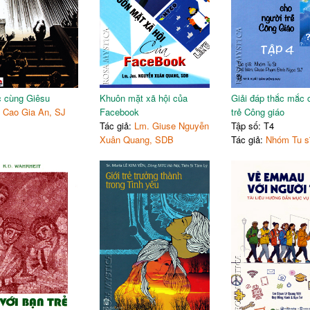
 cùng Giêsu
Khuôn mặt xã hội của
Giải đáp thắc mắc 
:
Cao Gia An, SJ
Facebook
trẻ Công giáo
Tác giả:
Lm. Giuse Nguyễn
Tập số: T4
Xuân Quang, SDB
Tác giả:
Nhóm Tu s