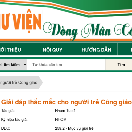
IỚI THIỆU
NỘI QUY
HƯỚNG DẪN
Tìm
 người trẻ Công giáo
Giải đáp thắc mắc cho người trẻ Công giáo
Tác giả:
Nhóm Tu sĩ
Ký hiệu tác giả:
NHOM
DDC:
259.2 - Mục vụ giới trẻ