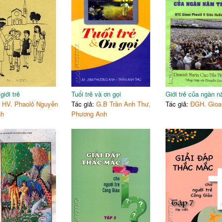
101
Cảm ơn
102
Về tác giả
113
Đã xuất bản
127
Sách sẽ xuất bản
135
136
iới trẻ
Tuổi trẻ và ơn gọi
Giới trẻ của ngàn 
:
HV. Phaolô Nguyễn
Tác giả:
G.B Trần Anh Thư,
Tác giả:
ĐGH. Gioan
nh
Phương Anh