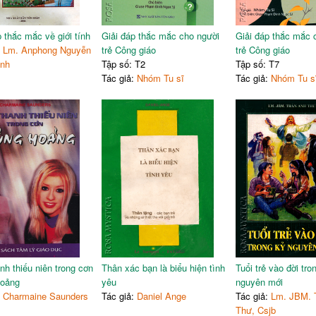
p thắc mắc về giới tính
Giải đáp thắc mắc cho người
Giải đáp thắc mắc 
:
Lm. Anphong Nguyễn
trẻ Công giáo
trẻ Công giáo
inh
Tập số: T2
Tập số: T7
Tác giả:
Nhóm Tu sĩ
Tác giả:
Nhóm Tu s
nh thiếu niên trong cơn
Thân xác bạn là biểu hiện tình
Tuổi trẻ vào đời tro
hoảng
yêu
nguyên mới
:
Charmaine Saunders
Tác giả:
Daniel Ange
Tác giả:
Lm. JBM. 
Thư, Csjb