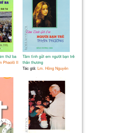
232
234
236
237
năm thứ ba
Tâm tình gửi em người bạn trẻ
 Phaolô II
thân thương
Tác giả:
Lm. Hồng Nguyên