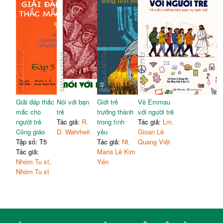
Giải đáp thắc
Nói với bạn
Giới trẻ
Về Emmau
mắc cho
trẻ
trưởng thành
với người trẻ
người trẻ
Tác giả:
R.
trong tình
Tác giả:
Lm.
Công giáo
D. Wahrheit
yêu
Gioan Lê
Tập số: T5
Tác giả:
Nt.
Quang Việt
Tác giả:
Maria Lê Kim
Nhóm Tu sĩ,
Yến
Nhóm Tu sĩ