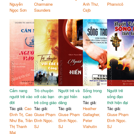
Nguyễn
Charmaine
Anh Thư,
Phanxicô
Ngọc Sơn
Saunders
Csjb
Cẩm nang
Trò chuyện
Người trẻ và
Sống trong
Người trẻ
người trẻ vào
với các bạn
ơn gọi hiến
sạch
sống đạo
đời
trẻ công giáo
dâng
Tác giả:
thời hiện đại
Tác giả:
Cao
Tác giả:
Tác giả:
Heather
Tác giả:
Đình Trị, Cao
Giuse Phạm
Giuse Phạm
Gallagher,
Giuse Phạm
Như Ba, Trần
Đình Ngọc.
Đình Ngọc.
Peter
Đình Ngọc.
Thị Thanh
SJ
SJ
Vlahutin
SJ
Mai