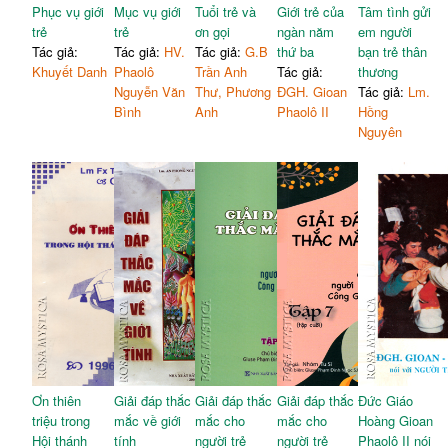
Phục vụ giới
Mục vụ giới
Tuổi trẻ và
Giới trẻ của
Tâm tình gửi
trẻ
trẻ
ơn gọi
ngàn năm
em người
Tác giả:
Tác giả:
HV.
Tác giả:
G.B
thứ ba
bạn trẻ thân
Khuyết Danh
Phaolô
Trần Anh
Tác giả:
thương
Nguyễn Văn
Thư, Phương
ĐGH. Gioan
Tác giả:
Lm.
Bình
Anh
Phaolô II
Hồng
Nguyên
Ơn thiên
Giải đáp thắc
Giải đáp thắc
Giải đáp thắc
Đức Giáo
triệu trong
mắc về giới
mắc cho
mắc cho
Hoàng Gioan
Hội thánh
tính
người trẻ
người trẻ
Phaolô II nói