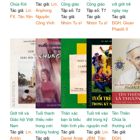
Chúa Kiô
Tác giả:
Lm.
Công giáo
Công giáo
với giới trẻ
Tác giả:
Lm.
Anphong
Tập số: T2
Tập số: T7
ngày nay
FX. Tân Yên
Nguyễn
Tác giả:
Tác giả:
Tác giả:
Công Vinh
Nhóm Tu sĩ
Nhóm Tu sĩ
ĐGH. Gioan
Phaolô II
Giới trẻ và
Tuổi thanh
Thân xác
Tuổi trẻ vào
Tên Thiên
Giáo hội Việt
thiếu niên
bạn là biểu
đời trong kỷ
Chúa là
Nam
trong cơn
hiện tình yêu
nguyên mới
thương xót
Tác giả:
Lm.
khủng hoảng
Tác giả:
Tác giả:
Lm.
Tác giả:
Antôn
Tác giả:
Daniel Ange
JBM. Trần
ĐGH.