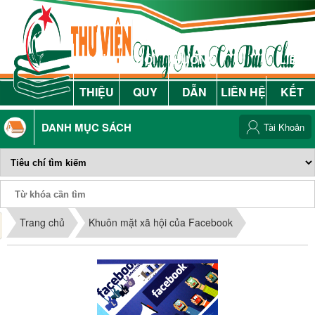
GIỚI
NỘI
HƯỚNG
LIÊN
THIỆU
QUY
DẪN
LIÊN HỆ
KẾT
DANH MỤC SÁCH
Tài Khoản
Phiếu Sách
Trang chủ
Khuôn mặt xã hội của Facebook