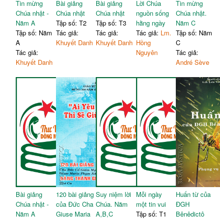
Tin mừng
Bài giảng
Bài giảng
Lời Chúa
Tin mừng
Chúa nhật -
Chúa nhật
Chúa nhật
nguồn sống
Chúa nhật.
Năm A
Tập số: T2
Tập số: T3
hằng ngày
Năm C
Tập số: Năm
Tác giả:
Tác giả:
Tác giả:
Lm.
Tập số: Năm
A
Khuyết Danh
Khuyết Danh
Hồng
C
Tác giả:
Nguyên
Tác giả:
Khuyết Danh
André Sève
Bài giảng
120 bài giảng
Suy niệm lời
Mỗi ngày
Huấn từ của
Chúa nhật -
của Đức Cha
Chúa. Năm
một tin vui
ĐGH
Năm A
Giuse Maria
A,B,C
Tập số: T1
Bênêdictô