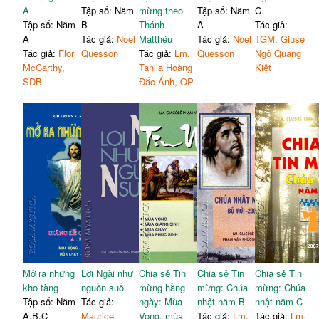
A
Tập số: Năm
mừng theo
Tập số: Năm
C
Tập số: Năm
B
Thánh
A
Tác giả:
A
Tác giả:
Noel
Matthêu
Tác giả:
Noel
TGM. Giuse
Tác giả:
Flor
Quesson
Tác giả:
Lm.
Quesson
Ngô Quang
McCarthy,
Tanila Hoàng
Kiệt
SDB
Đắc Ánh, OP
Mở ra những
Lời Ngài như
Chia sẻ Tin
Chia sẻ Tin
Chia sẻ Tin
kho tàng
nguồn suối
mừng hằng
mừng: Chúa
mừng: Chúa
Tập số: Năm
Tác giả:
ngày: Mùa
nhật năm B
nhật năm C
A,B,C
Maurice
Vọng, mùa
Tác giả:
Lm.
Tác giả:
Lm.