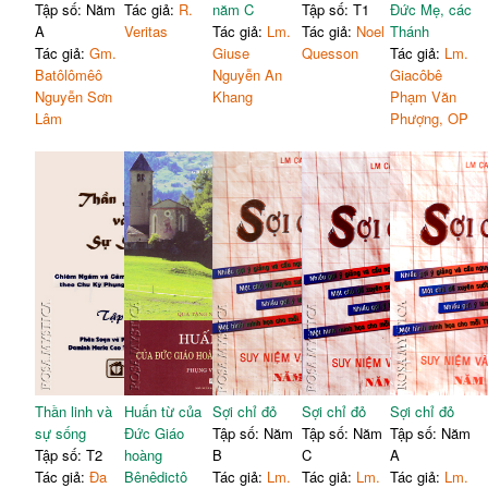
Tập số: Năm
Tác giả:
R.
năm C
Tập số: T1
Đức Mẹ, các
A
Veritas
Tác giả:
Lm.
Tác giả:
Noel
Thánh
Tác giả:
Gm.
Giuse
Quesson
Tác giả:
Lm.
Batôlômêô
Nguyễn An
Giacôbê
Nguyễn Sơn
Khang
Phạm Văn
Lâm
Phượng, OP
Thần linh và
Huấn từ của
Sợi chỉ đỏ
Sợi chỉ đỏ
Sợi chỉ đỏ
sự sống
Đức Giáo
Tập số: Năm
Tập số: Năm
Tập số: Năm
Tập số: T2
hoàng
B
C
A
Tác giả:
Đa
Bênêdictô
Tác giả:
Lm.
Tác giả:
Lm.
Tác giả:
Lm.