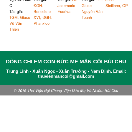
C
ĐGH.
Josemaria
Giuse
Siciliano, OP
Tác giả:
Benedicto
Escriva
Nguyễn Văn
TGM. Giuse
XVI, ĐGH.
Toanh
Vũ Văn
Phanxicô
Thiên
DÒNG CHỊ EM CON ĐỨC MẸ MÂN CÔI BÙI CHU
Trung Linh - Xuân Ngọc - Xuân Trường - Nam Định, Email:
thuvienmancoi@gmail.com
© 2016 Thư Viện Đại Chủng Viện Đức Mẹ Vô Nhiễm Bùi Chu