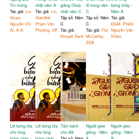
Tin mừng
nhật năm A
giảng Chúa
lễ trọng năm
bừng cháy -
Tác giả:
Lm.
Tác giả:
Lm.
nhật năm C
C
Năm A
Giuse
Giacôbê
Tập số: Năm
Tập số: Năm
Tác giả:
Nguyễn Chí
Phạm Văn
C
C
ĐGM. Phêrô
Ái, A.A.
Phượng, OP
Tác giả:
Tác giả:
Flor
Nguyễn Văn
Khuyết Danh
McCarthy,
Khảm
SDB
Lời bừng lửa
Lời bừng lửa
Tấm bánh
Người gieo
Người gieo
cho lòng
cho lòng
cho đời
giống - Năm
giống - Năm
bừng cháy -
bừng cháy -
Tập số: Năm
A
B