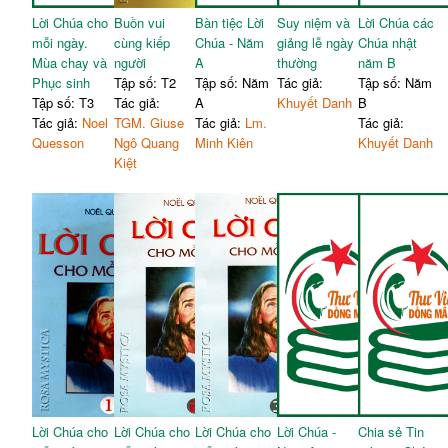
Lời Chúa cho
Buồn vui
Bàn tiệc Lời
Suy niệm và
Lời Chúa các
mỗi ngày.
cùng kiếp
Chúa - Năm
giảng lễ ngày
Chúa nhật
Mùa chay và
người
A
thường
năm B
Phục sinh
Tập số: T2
Tập số: Năm
Tác giả:
Tập số: Năm
Tập số: T3
Tác giả:
A
Khuyết Danh
B
Tác giả:
Noel
TGM. Giuse
Tác giả:
Lm.
Tác giả:
Quesson
Ngô Quang
Minh Kiên
Khuyết Danh
Kiệt
Lời Chúa cho
Lời Chúa cho
Lời Chúa cho
Lời Chúa -
Chia sẻ Tin