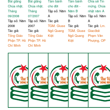
Bài giảng
Bài giảng
Tấm bánh
Tấm bánh
Chia sẻ Tin
Chúa nhật.
Chúa nhật.
cho đời
cho đời -
mừng. Chúa
Tháng
Tháng
Tập số: Năm
Năm B
nhật năm A
09/2008
07/2007
A
Tập số: Năm
Tập số: Năm
Tập số: Năm
Tập số: Năm
Tác giả:
B
A
2008
2007
TGM. Giuse
Tác giả:
Tác giả:
Lm.
Tác giả:
Tác giả:
Ngô Quang
TGM. Giuse
Giacôbê
Tổng Giáo
Tổng Giáo
Kiệt
Ngô Quang
Phạm Văn
Phận TP. Hồ
Phận TP. Hồ
Kiệt
Phượng, OP
Chí Minh
Chí Minh