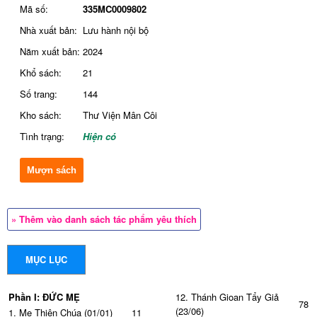
Mã số:
335MC0009802
Nhà xuất bản:
Lưu hành nội bộ
Năm xuất bản:
2024
Khổ sách:
21
Số trang:
144
Kho sách:
Thư Viện Mân Côi
Tình trạng:
Hiện có
Mượn sách
» Thêm vào danh sách tác phẩm yêu thích
MỤC LỤC
Phần I: ĐỨC MẸ
12. Thánh Gioan Tẩy Giả
78
(23/06)
1. Mẹ Thiên Chúa (01/01)
11