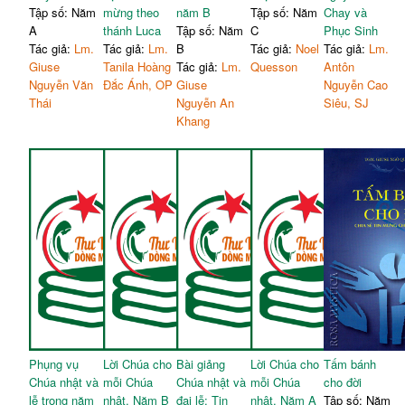
Tập số: Năm
mừng theo
năm B
Tập số: Năm
Chay và
A
thánh Luca
Tập số: Năm
C
Phục Sinh
Tác giả:
Lm.
Tác giả:
Lm.
B
Tác giả:
Noel
Tác giả:
Lm.
Giuse
Tanila Hoàng
Tác giả:
Lm.
Quesson
Antôn
Nguyễn Văn
Đắc Ánh, OP
Giuse
Nguyễn Cao
Thái
Nguyễn An
Siêu, SJ
Khang
Phụng vụ
Lời Chúa cho
Bài giảng
Lời Chúa cho
Tấm bánh
Chúa nhật và
mỗi Chúa
Chúa nhật và
mỗi Chúa
cho đời
lễ trọng năm
nhật. Năm B
đại lễ: Tin
nhật. Năm A
Tập số: Năm