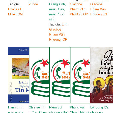
Tác giả:
Zundel
Giáng sinh,
Giacôbê
Giacôbê
Charles E.
mùa Chay,
Phạm Văn
Phạm Văn
Miller, CM
mùa Phục
Phượng, OP
Phượng, OP
sinh
Tác giả:
Lm.
Giacôbê
Phạm Văn
Phượng, OP
Hành trình
Chia sẻ Tin
Niềm vui
Phụng vụ
Lời bừng lửa
ngang qua
mừng: Chúa
chia sẻ - Bài
Chúa nhật và
cho lòng