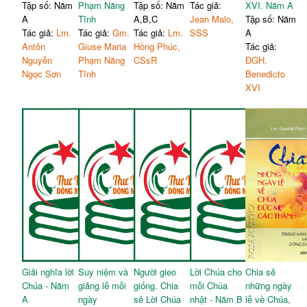
Tập số: Năm
Phạm Năng
Tập số: Năm
Tác giả:
XVI. Năm A
A
Tĩnh
A,B,C
Jean Malo,
Tập số: Năm
Tác giả:
Lm.
Tác giả:
Gm.
Tác giả:
Lm.
SSS
A
Antôn
Giuse Maria
Hồng Phúc,
Tác giả:
Nguyễn
Phạm Năng
CSsR
ĐGH.
Ngọc Sơn
Tĩnh
Benedicto
XVI
Giải nghĩa lời
Suy niệm và
Người gieo
Lời Chúa cho
Chia sẻ
Chúa - Năm
giảng lễ mỗi
giống. Chia
mỗi Chúa
những ngày
A
ngày
sẻ Lời Chúa
nhật - Năm B
lễ về Chúa,