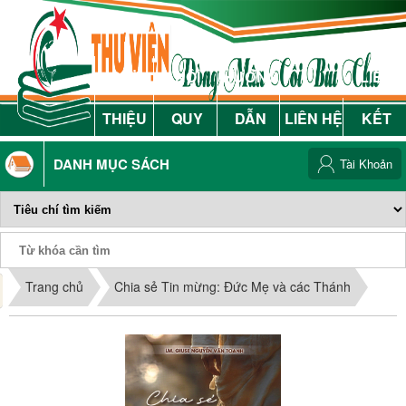
GIỚI
NỘI
HƯỚNG
LIÊN
THIỆU
QUY
DẪN
LIÊN HỆ
KẾT
DANH MỤC SÁCH
Tài Khoản
Phiếu Sách
Trang chủ
Chia sẻ Tin mừng: Đức Mẹ và các Thánh