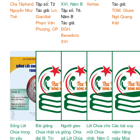
Cha Têphanô
Tập số: T2
XVI. Năm B
Veritas
Tác giả:
Nguyễn Như
Tác giả:
Lm.
Tập số: T6.
TGM. Giuse
Thể
Giacôbê
Năm B
Ngô Quang
Phạm Văn
Tác giả:
Kiệt
Phượng, OP
ĐGH.
Benedicto
XVI
Sống Lời
Bài giảng
Người gieo
Lời Chúa cho
Các bài suy
Chúa trong
Chúa nhật và
giống. Chia
mỗi Chúa
niệm hằng
tin yêu
đại lễ: Tin
sẻ Lời Chúa
nhật. Năm C
ngày Mùa