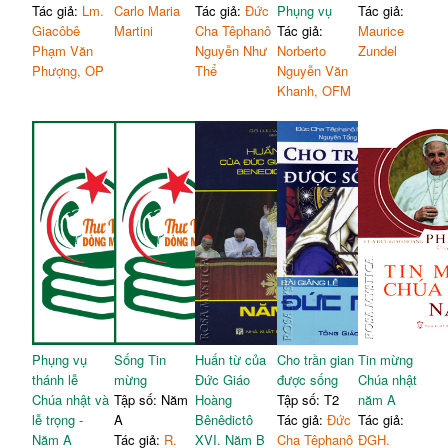
Tác giả:
Lm.
Carlo Maria
Tác giả:
Đức
Phụng vụ
Tác giả:
Giacôbê
Martini
Cha Têphanô
Tác giả:
Maurice
Phạm Văn
Nguyễn Như
Norberto
Zundel
Phượng, OP
Thể
Nguyễn Văn
Khanh, OFM
Phụng vụ
Sống Tin
Huấn từ của
Cho trần gian
Tin mừng
thánh lễ
mừng
Đức Giáo
được sống
Chúa nhật
Chúa nhật và
Tập số: Năm
Hoàng
Tập số: T2
năm A
lễ trọng -
A
Bênêdictô
Tác giả:
Đức
Tác giả:
Năm A
Tác giả:
R.
XVI. Năm B
Cha Têphanô
ĐGH.