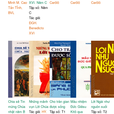
Minh M. Cao
XVI. Năm C
Carôlô
Carôlô
Carôlô
Tấn TĨnh,
Tập số: Năm
BVL
C
Tác giả:
ĐGH.
Benedicto
XVI
Chia sẻ Tin
Những mảnh
Cho trần gian
Mầu nhiệm
Lời Ngài như
mừng Chúa
vụn Lời Chúa
được sống
Đức Giêsu
nguồn suối
nhật năm B
Tác giả:
HY.
Tập số: T1
Kitô qua
Tập số: T2