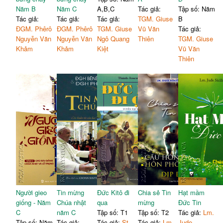
Năm B
Năm C
A,B,C
Tác giả:
Tập số: Năm
Tác giả:
Tác giả:
Tác giả:
TGM. Giuse
B
ĐGM. Phêrô
ĐGM. Phêrô
TGM. Giuse
Vũ Văn
Tác giả:
Nguyễn Văn
Nguyễn Văn
Ngô Quang
Thiên
TGM. Giuse
Khảm
Khảm
Kiệt
Vũ Văn
Thiên
Người gieo
Tin mừng
Đức Kitô đi
Chia sẻ Tin
Hạt mầm
giống - Năm
Chúa nhật
qua
mừng
Đức Tin
C
năm C
Tập số: T1
Tập số: T2
Tác giả:
Lm.
Tập số: Năm
Tác giả:
Tác giả:
St.
Tác giả:
Lm.
Jude