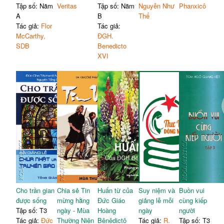
Tập số: Năm
Veritas
Tập số: Năm
Nguyễn Như
Phanxicô
A
B
Thể
Tác giả:
Flor
Tác giả:
McCarthy,
ĐGH.
SDB
Benedicto
XVI
Cho trần gian
Chia sẻ Tin
Huấn từ của
Suy niệm và
Buồn vui
được sống
mừng hằng
Đức Giáo
giảng lễ mỗi
cùng kiếp
Tập số: T3
ngày - Mùa
Hoàng
ngày
người
Tác giả:
Đức
Thường Niên
Bênêdictô
Tác giả:
R.
Tập số: T3