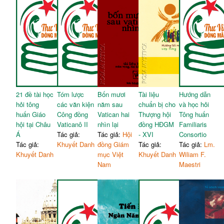
21 đề tài học
Tóm lược
Bốn mươi
Tài liệu
Hướng dẫn
hỏi tông
các văn kiện
năm sau
chuẩn bị cho
và học hỏi
huấn Giáo
Công đồng
Vatican hai
Thượng hội
Tông huấn
hội tại Châu
Vaticanô II
nhìn lại
đồng HĐGM
Familiaris
Á
Tác giả:
Tác giả:
Hội
- XVI
Consortio
Tác giả:
Khuyết Danh
đồng Giám
Tác giả:
Tác giả:
Lm.
Khuyết Danh
mục Việt
Khuyết Danh
Wiliam F.
Nam
Maestri