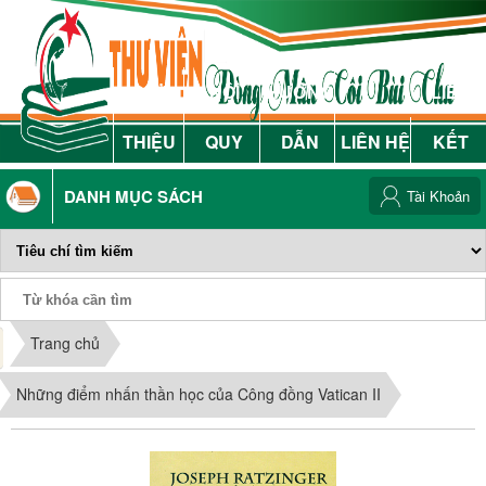
GIỚI
NỘI
HƯỚNG
LIÊN
THIỆU
QUY
DẪN
LIÊN HỆ
KẾT
DANH MỤC SÁCH
Tài Khoản
Phiếu Sách
Trang chủ
Những điểm nhấn thần học của Công đồng Vatican II