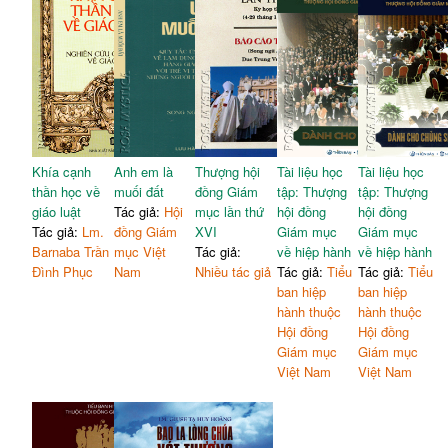
Khía cạnh
Anh em là
Thượng hội
Tài liệu học
Tài liệu học
thần học về
muối đất
đồng Giám
tập: Thượng
tập: Thượng
giáo luật
Tác giả:
Hội
mục lần thứ
hội đồng
hội đồng
Tác giả:
Lm.
đồng Giám
XVI
Giám mục
Giám mục
Barnaba Trần
mục Việt
Tác giả:
về hiệp hành
về hiệp hành
Đình Phục
Nam
Nhiều tác giả
Tác giả:
Tiểu
Tác giả:
Tiểu
ban hiệp
ban hiệp
hành thuộc
hành thuộc
Hội đồng
Hội đồng
Giám mục
Giám mục
Việt Nam
Việt Nam