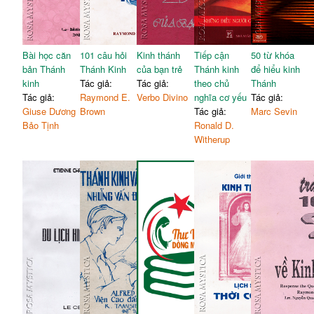
địa phương
III. Năm 2000 - Năm nhiều
• BA: TIỂU SỬ VÀ CÔNG
chuyện, nếu không muốn
71
236
TRÌNH
nói có chút dáng dấp mê
I. Cố Chính Linh
71
tín
Bài học căn
101 câu hỏi
Kinh thánh
Tiếp cận
50 từ khóa
II. Ông Phan Khôi
83
bản Thánh
Thánh Kinh
của bạn trẻ
IV. Năm 2000 - Năm Đại
Thánh kinh
để hiểu kinh
III. Lm Gérard Gagnon
90
kinh
Tác giả:
Tác giả:
Thánh - Năm đầy nhộn nhịp
theo chủ
Thánh
239
IV. Lm Trần Đức Huân
95
Tác giả:
Raymond E.
Verbo Divino
của Giáo Hội hoàn vũ
nghĩa cơ yếu
Tác giả:
V. Lm Nguyên Thế Thuấn
Giuse Dương
Brown
100
Tác giả:
Marc Sevin
Phụ Bản
243
Bảo Tịnh
Ronald D.
VI. Đức Hồng Y Trịnh Văn
115
Witherup
Căn