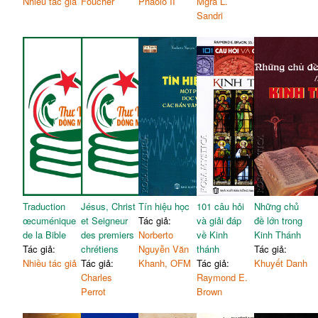
Nhiều tác giả
Foucher
Phaolô II
Mgra L.
Sandri
Traduction
Jésus, Christ
Tín hiệu học
101 câu hỏi
Những chủ
œcuménique
et Seigneur
Tác giả:
và giải đáp
đề lớn trong
de la Bible
des premiers
Norberto
về Kinh
Kinh Thánh
Tác giả:
chrétiens
Nguyễn Văn
thánh
Tác giả:
Nhiều tác giả
Tác giả:
Khanh, OFM
Tác giả:
Khuyết Danh
Charles
Raymond E.
Perrot
Brown