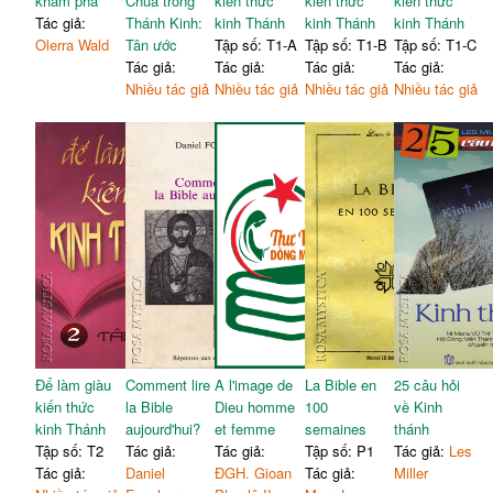
khám phá
Chúa trong
kiến thức
kiến thức
kiến thức
Tác giả:
Thánh Kinh:
kinh Thánh
kinh Thánh
kinh Thánh
Olerra Wald
Tân ước
Tập số: T1-A
Tập số: T1-B
Tập số: T1-C
Tác giả:
Tác giả:
Tác giả:
Tác giả:
Nhiều tác giả
Nhiều tác giả
Nhiều tác giả
Nhiều tác giả
Để làm giàu
Comment lire
A l'image de
La Bible en
25 câu hỏi
kiến thức
la Bible
Dieu homme
100
về Kinh
kinh Thánh
aujourd'hui?
et femme
semaines
thánh
Tập số: T2
Tác giả:
Tác giả:
Tập số: P1
Tác giả:
Les
Tác giả:
Daniel
ĐGH. Gioan
Tác giả:
Miller