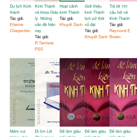
Du lịch Kinh
Kinh Thánh
Hoạt cảnh
Giới thiệu
Trả lời 101
thánh
và khoa Giáo
kinh Thánh
kinh Thánh
câu hỏi về
Tác giả:
lý. Những
Tác giả:
lịch sử thời
Kinh Thánh
Etienne
vấn đề hiện
Khuyết Danh
cổ đại
Tác giả:
Charpentier
nay
Tác giả:
Raymond E.
Tác giả:
Khuyết Danh
Brown
R.Tamisier.
PSS
Niềm vui
Đi tìm Lời
Để làm giàu
Để làm giàu
Để làm giàu