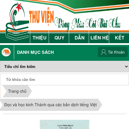
GIỚI
NỘI
HƯỚNG
LIÊN
THIỆU
QUY
DẪN
LIÊN HỆ
KẾT
DANH MỤC SÁCH
Tài Khoản
Phiếu Sách
Trang chủ
Đọc và học kinh Thánh qua các bản dịch tiếng Việt