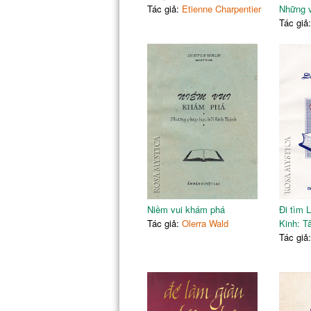
Tác giả:
Etienne Charpentier
Những v
Tác giả
Niềm vui khám phá
Đi tìm 
Tác giả:
Olerra Wald
Kinh: T
Tác giả