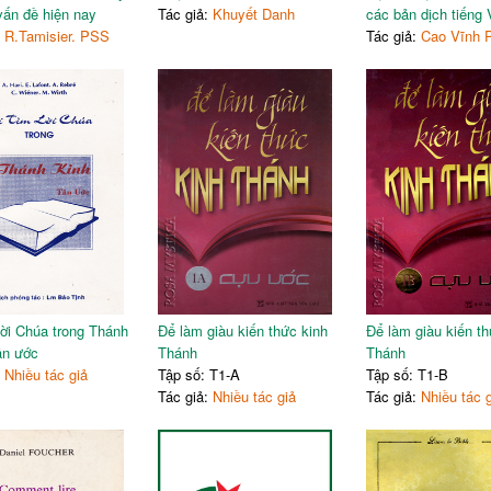
ấn đề hiện nay
Tác giả:
Khuyết Danh
các bản dịch tiếng 
:
R.Tamisier. PSS
Tác giả:
Cao Vĩnh 
Lời Chúa trong Thánh
Để làm giàu kiến thức kinh
Để làm giàu kiến th
ân ước
Thánh
Thánh
:
Nhiều tác giả
Tập số: T1-A
Tập số: T1-B
Tác giả:
Nhiều tác giả
Tác giả:
Nhiều tác 