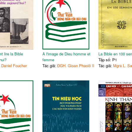
 lire la Bible
A l'image de Dieu homme et
La Bible en 100 se
hui?
femme
Tập số: P1
:
Daniel Foucher
Tác giả:
ĐGH. Gioan Phaolô II
Tác giả:
Mgra L. Sa