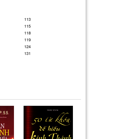
113
115
118
119
124
131
140
143
146
149
153
160
163
167
173
177