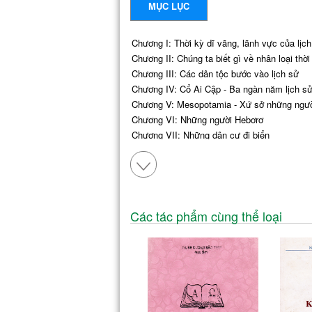
MỤC LỤC
Chương I: Thời kỳ dĩ vãng, lãnh vực của lịc
Chương II: Chúng ta biết gì về nhân loại thời
Chương III: Các dân tộc bước vào lịch sử
Chương IV: Cổ Ai Cập - Ba ngàn năm lịch sử
Chương V: Mesopotamia - Xứ sở những ngườ
Chương VI: Những người Hebơrơ
Chương VII: Những dân cư đi biển
Chương VIII: Nước Hy lạp cổ và tài ba Hy lạ
Chương IX: Thế giới Hy Lạp chung quanh Địa
Chương X: Hai thành quốc Hy lạp danh tiến
Chương XI: Aten dưới thời Pericoles
Chương XII: Các thành quốc Hy lạp suy đồi 
Các tác phẩm cùng thể loại
Chương XIII: Từ Hy lạp đến Itali: Roma mỗi 
Chương XIV: Nước cộng hòa Roma
Chương XV: Nước Cộng hòa trước cảnh nội ch
Chương XVI: Những thế kỷ đầu của đế quố
Niên biểu