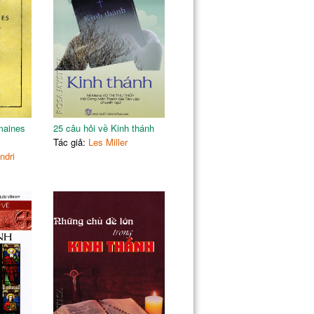
maines
25 câu hỏi về Kinh thánh
Tác giả:
Les Miller
ndri