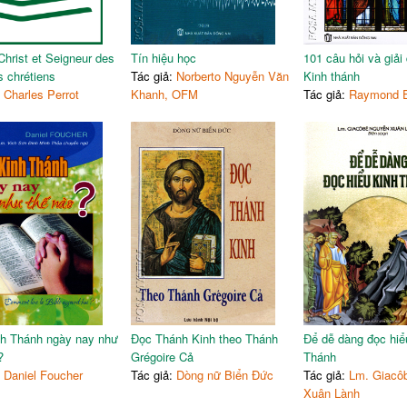
Christ et Seigneur des
Tín hiệu học
101 câu hỏi và giải
 chrétiens
Tác giả:
Norberto Nguyễn Văn
Kinh thánh
:
Charles Perrot
Khanh, OFM
Tác giả:
Raymond E
h Thánh ngày nay như
Đọc Thánh Kinh theo Thánh
Để dễ dàng đọc hiể
?
Grégoire Cả
Thánh
:
Daniel Foucher
Tác giả:
Dòng nữ Biển Đức
Tác giả:
Lm. Giacô
Xuân Lành