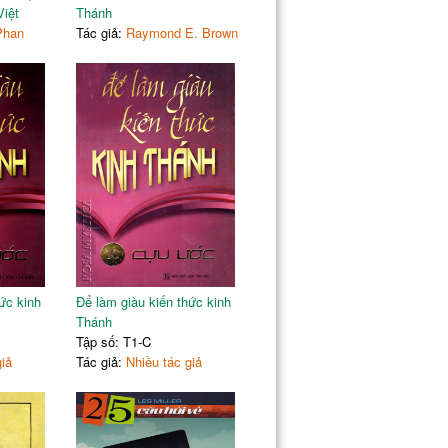
Việt
Thánh
Phan
Tác giả:
Raymond E. Brown
ức kinh
Để làm giàu kiến thức kinh
Thánh
Tập số: T1-C
giả
Tác giả:
Nhiều tác giả