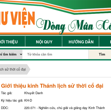
IỚI THIỆU
NỘI QUY
HƯỚNG DẪN
Tìm
ịch sử thời cổ đại
Giới thiệu kinh Thánh lịch sử thời cổ đại
Tác giả:
Khuyết Danh
Ký hiệu tác giả:
KH-D
DDC:
220.071 - Nghiên cứu, chú giải và giảng dạy Kinh Thánh