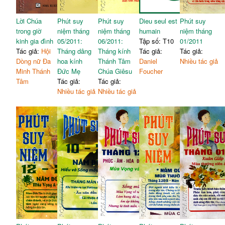
Lời Chúa
Phút suy
Phút suy
Dieu seul est
Phút suy
trong giờ
niệm tháng
niệm tháng
humain
niệm tháng
kinh gia đình
05/2011:
06/2011:
Tập số: T10
01/2011
Tác giả:
Hội
Tháng dâng
Tháng kính
Tác giả:
Tác giả:
Dòng nữ Đa
hoa kính
Thánh Tâm
Daniel
Nhiều tác giả
Minh Thánh
Đức Mẹ
Chúa Giêsu
Foucher
Tâm
Tác giả:
Tác giả:
Nhiều tác giả
Nhiều tác giả