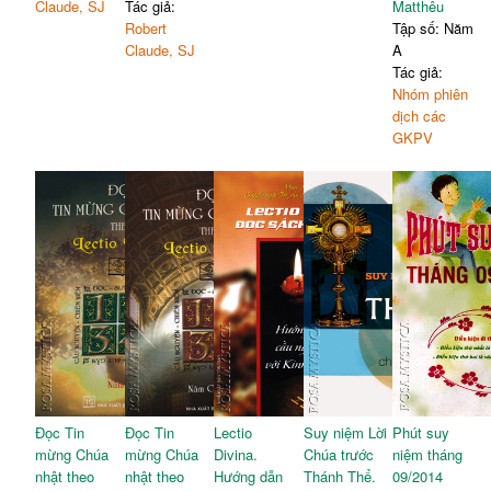
Claude, SJ
Tác giả:
Matthêu
Robert
Tập số: Năm
Claude, SJ
A
Tác giả:
Nhóm phiên
dịch các
GKPV
Đọc Tin
Đọc Tin
Lectio
Suy niệm Lời
Phút suy
mừng Chúa
mừng Chúa
Divina.
Chúa trước
niệm tháng
nhật theo
nhật theo
Hướng dẫn
Thánh Thể.
09/2014