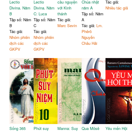
Lectio
Lectio
cầu nguyện
Chúa nhật
Tác giả:
Divina. Năm
Divina. Năm
với Kinh
năm A
Nhiều tác giả
B
C: Luca
thánh
Tập số: Năm
Tập số: Năm
Tập số: Năm
Tác giả:
A
B
C
Marc Sevin
Tác giả:
Lm.
Tác giả:
Tác giả:
Phêrô
Nhóm phiên
Nhóm phiên
Nguyễn
dịch các
dịch các
Châu Hải
GKPV
GKPV
Sống 365
Phút suy
Manna: Suy
Qua Môsê
Yêu mến Hội