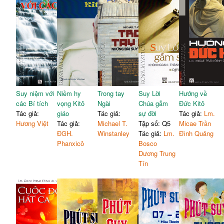
Suy niệm với
Niềm hy
Trong tay
Suy Lời
Hướng về
các Bí tích
vọng Kitô
Ngài
Chúa gẫm
Đức Kitô
Tác giả:
giáo
Tác giả:
sự đời
Tác giả:
Lm.
Hương Việt
Tác giả:
Michael T.
Tập số: Q5
Micae Trần
ĐGH.
Winstanley
Tác giả:
Lm.
Đình Quảng
Phanxicô
Bosco
Dương Trung
Tín