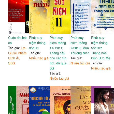
Cuộc đời hát
Phút suy
Phút suy
Phút suy
Phút suy
ca
niệm tháng
niệm tháng
niệm tháng
niệm tháng
Tác giả:
Lm.
8/2011
11/ 2011:
7/2012: Mùa
5/2012:
Giuse Phạm
Tác giả:
Tháng cầu
Thường Niên
Tháng hoa
Đình Ái,
Nhiều tác giả
cho các tín
Tác giả:
kính Đức Mẹ
SSS
hữu đã qua
Nhiều tác giả
Tác giả:
đời
Nhiều tác giả
Tác giả:
Nhiều tác giả