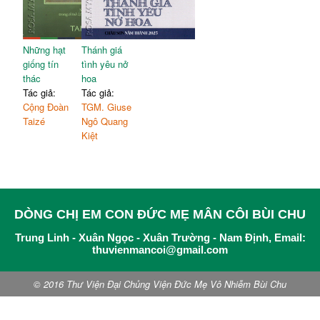
Những hạt
Thánh giá
giống tín
tình yêu nở
thác
hoa
Tác giả:
Tác giả:
Cộng Đoàn
TGM. Giuse
Taizé
Ngô Quang
Kiệt
DÒNG CHỊ EM CON ĐỨC MẸ MÂN CÔI BÙI CHU
Trung Linh - Xuân Ngọc - Xuân Trường - Nam Định, Email:
thuvienmancoi@gmail.com
© 2016 Thư Viện Đại Chủng Viện Đức Mẹ Vô Nhiễm Bùi Chu