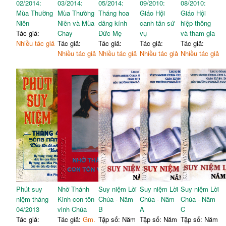
02/2014:
03/2014:
05/2014:
09/2010:
08/2010:
Mùa Thường
Mùa Thường
Tháng hoa
Giáo Hội
Giáo Hội
Niên
Niên và Mùa
dâng kính
canh tân sứ
hiệp thông
Tác giả:
Chay
Đức Mẹ
vụ
và tham gia
Nhiều tác giả
Tác giả:
Tác giả:
Tác giả:
Tác giả:
Nhiều tác giả
Nhiều tác giả
Nhiều tác giả
Nhiều tác giả
Phút suy
Nhờ Thánh
Suy niệm Lời
Suy niệm Lời
Suy niệm Lời
niệm tháng
Kinh con tôn
Chúa - Năm
Chúa - Năm
Chúa - Năm
04/2013
vinh Chúa
B
A
C
Tác giả:
Tác giả:
Gm.
Tập số: Năm
Tập số: Năm
Tập số: Năm