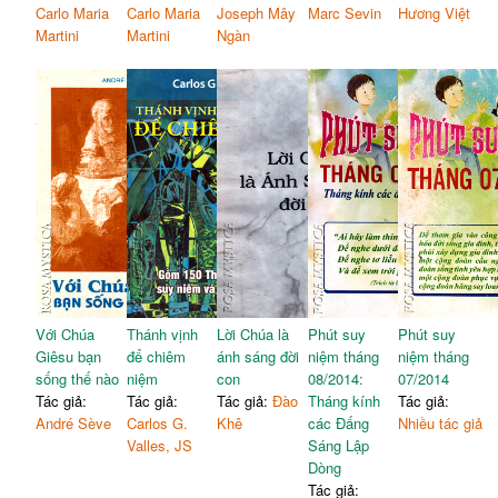
Carlo Maria
Carlo Maria
Joseph Mây
Marc Sevin
Hương Việt
Martini
Martini
Ngàn
Với Chúa
Thánh vịnh
Lời Chúa là
Phút suy
Phút suy
Giêsu bạn
để chiêm
ánh sáng đời
niệm tháng
niệm tháng
sống thế nào
niệm
con
08/2014:
07/2014
Tác giả:
Tác giả:
Tác giả:
Đào
Tháng kính
Tác giả:
André Sève
Carlos G.
Khê
các Đấng
Nhiều tác giả
Valles, JS
Sáng Lập
Dòng
Tác giả: