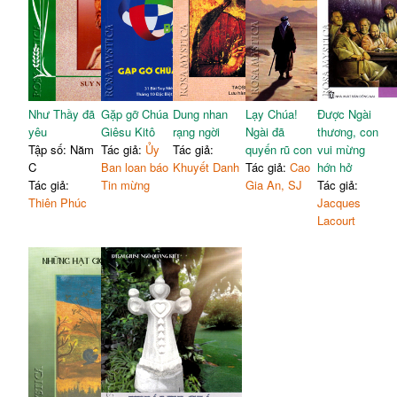
Như Thầy đã
Gặp gỡ Chúa
Dung nhan
Lạy Chúa!
Được Ngài
yêu
Giêsu Kitô
rạng ngời
Ngài đã
thương, con
Tập số: Năm
Tác giả:
Ủy
Tác giả:
quyến rũ con
vui mừng
C
Ban loan báo
Khuyết Danh
Tác giả:
Cao
hớn hở
Tác giả:
Tin mừng
Gia An, SJ
Tác giả:
Thiên Phúc
Jacques
Lacourt