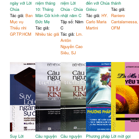
ngày với Lời
niệm tháng
niệm Lời
đến với Chúa
thánh
Chúa
10: Tháng
Chúa - Chúa
Giêsu
Tác giả:
Tác giả:
Ban
Mân Côi kính
nhật năm C
Tác giả:
HY.
Raniero
Mục vụ
Đức Mẹ
Tập số: Năm
Carlo Maria
Cantalamessa,
Thiếu nhi
Tác giả:
C
Martini
OFM
GP.TP.HCM
Nhiều tác giả
Tác giả:
Lm.
Antôn
Nguyễn Cao
Siêu, SJ
Suy Lời
Cầu nguyện
Cầu nguyện
Phương pháp
Lời mời gọi