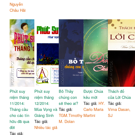
Nguyễn
Châu Hải
Phút suy
Phút suy
Bỏ Thầy
Được Chúa
Thách đố
niệm tháng
niệm tháng
chúng con
kêu mời
của Lời Chúa
11/2014:
12/2014:
sẽ theo ai?
Tác giả:
HY.
Tác giả:
Tháng cầu
Mùa Vọng và
Tác giả:
Carlo Maria
Vima Dasan,
cho các tín
Giáng Sinh
TGM.Timothy
Martini
SJ
hữu đã qua
Tác giả:
M. Dolan
đời
Nhiều tác giả
Tác giả: