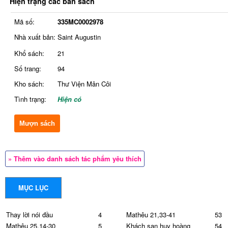
Hiện trạng các bản sách
Mã số:
335MC0002978
Nhà xuất bản:
Saint Augustin
Khổ sách:
21
Số trang:
94
Kho sách:
Thư Viện Mân Côi
Tình trạng:
Hiện có
Mượn sách
» Thêm vào danh sách tác phẩm yêu thích
MỤC LỤC
Thay lời nói đầu
4
Mathêu 21,33-41
53
Mathêu 25,14-30
5
Khách sạn huy hoàng
54