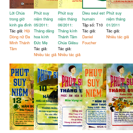
Lời Chúa
Phút suy
Phút suy
Dieu seul est
Phút suy
trong giờ
niệm tháng
niệm tháng
humain
niệm tháng
kinh gia đình
05/2011:
06/2011:
Tập số: T10
01/2011
Tác giả:
Hội
Tháng dâng
Tháng kính
Tác giả:
Tác giả:
Dòng nữ Đa
hoa kính
Thánh Tâm
Daniel
Nhiều tác giả
Minh Thánh
Đức Mẹ
Chúa Giêsu
Foucher
Tâm
Tác giả:
Tác giả:
Nhiều tác giả
Nhiều tác giả