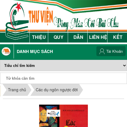
GIỚI
NỘI
HƯỚNG
LIÊN
THIỆU
QUY
DẪN
LIÊN HỆ
KẾT
DANH MỤC SÁCH
Tài Khoản
Phiếu Sách
Trang chủ
Các dụ ngôn ngược đời