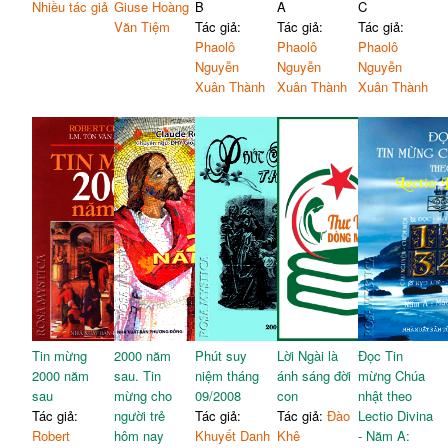
Nhiều tác giả
Giuse Hoàng
B
A
C
Văn Tiệm
Tác giả:
Tác giả:
Tác giả:
Phaolô
Phaolô
Phaolô
Nguyễn
Nguyễn
Nguyễn
Xuân Thành
Xuân Thành
Xuân Thành
Tin mừng
2000 năm
Phút suy
Lời Ngài là
Đọc Tin
2000 năm
sau. Tin
niệm tháng
ánh sáng đời
mừng Chúa
sau
mừng cho
09/2008
con
nhật theo
Tác giả:
người trẻ
Tác giả:
Tác giả:
Đào
Lectio Divina
Robert
hôm nay
Khuyết Danh
Khê
- Năm A: