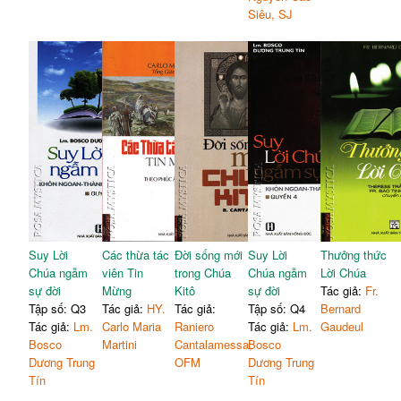
Siêu, SJ
Suy Lời
Các thừa tác
Đời sống mới
Suy Lời
Thưởng thức
Chúa ngẫm
viên Tin
trong Chúa
Chúa ngẫm
Lời Chúa
sự đời
Mừng
Kitô
sự đời
Tác giả:
Fr.
Tập số: Q3
Tác giả:
HY.
Tác giả:
Tập số: Q4
Bernard
Tác giả:
Lm.
Carlo Maria
Raniero
Tác giả:
Lm.
Gaudeul
Bosco
Martini
Cantalamessa,
Bosco
Dương Trung
OFM
Dương Trung
Tín
Tín