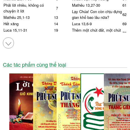
Phải lời nhiều, không có
Mathêu 13,27-30
61
7
chuyện ít lời
Lạy Chúa! Con còn chịu đựng
62
Mathêu 25,1-13
13
gian khổ bao lâu nữa?
Hết xăng
14
Luca 13,6-9
69
Luca 15,11-31
19
Thêm một chút đất, một chút
70
phân bón
Tôi không dám
20
Luca 6,48-49
77
Mathêu 18,23-35
19
Túp lều của bố Thạch
78
Cho đến đồng xu cuối
30
cùng
Có người gọi cửa!
81
Luca 16,1-13
41
Mác-cô 12,41-44
82
Các tác phẩm cùng thể loại
Thật sự ngay thẳng? Ai
Luca 16,27-30
86
42
vậy?
Quá trễ
87
Luca 16,1-13
46
Chỉ có ổ rắn thôi sao?
47