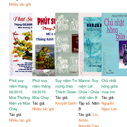
Nhiều tác giả
Phút suy
Phút suy
Suy niệm Tin
Manna: Suy
Chủ nhật
niệm tháng
niệm tháng
mừng theo
niệm Lời
hồng giữa
02/2015:
03/2015:
Thánh Gioan
Chúa - Chúa
mùa tím
Mùa Thường
Mùa Chay
Tác giả:
nhật năm B
Tác giả:
Niên và Mùa
Tác giả:
Khuyết Danh
Tập số: Năm
Nguyễn
Chay
Nhiều tác giả
B
Ngọc Lan
Tác giả:
Tác giả:
Lm.
Nhiều tác giả
Antôn
Nguyễn Cao