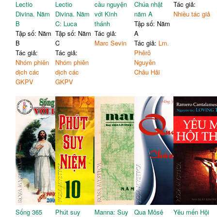
Lectio
Lectio
cầu nguyện
Chúa nhật
Tác giả:
Divina. Năm
Divina. Năm
với Kinh
năm A
Nhiều tác giả
B
C: Luca
thánh
Tập số: Năm
Tập số: Năm
Tập số: Năm
Tác giả:
A
B
C
Marc Sevin
Tác giả:
Lm.
Tác giả:
Tác giả:
Phêrô
Nhóm phiên
Nhóm phiên
Nguyễn
dịch các
dịch các
Châu Hải
GKPV
GKPV
Sống 365
Phút suy
Manna: Suy
Qua Môsê
Yêu mến Hội