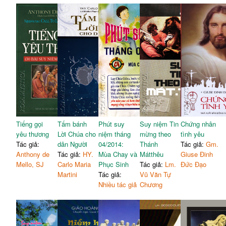
Tiếng gọi
Tấm bánh
Phút suy
Suy niệm Tin
Chứng nhân
yêu thương
Lời Chúa cho
niệm tháng
mừng theo
tình yêu
Tác giả:
dân Người
04/2014:
Thánh
Tác giả:
Gm.
Anthony de
Tác giả:
HY.
Mùa Chay và
Mátthêu
Giuse Đinh
Mello, SJ
Carlo Maria
Phục Sinh
Tác giả:
Lm.
Đức Đạo
Martini
Tác giả:
Vũ Văn Tự
Nhiều tác giả
Chương