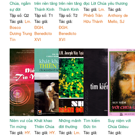
Chúa, ngẫm
trên nền tảng
trên nền tảng
đọc Lời Chúa
yêu thương
sự đời
Thánh Kinh
Thánh Kinh
Tác giả:
Lm.
Tác giả:
Tập số: Q2
Tập số: T1
Tập số: T2
Phêrô Trần
Anthony de
Tác giả:
Lm.
Tác giả:
Tác giả:
Hữu Thành
Mello, SJ
Bosco
ĐGH.
ĐGH.
Dương Trung
Benedicto
Benedicto
Tín
XVI
XVI
Niềm vui của
Khát khao
Những mảnh
Tìm kiếm
Suy niệm với
Tin mừng
Thiên Chúa
đời thường
Đức tin
Chúa Giêsu
Tác giả:
HY.
Tác giả:
HY.
Tác giả:
Lm.
Tác giả:
Tác giả: