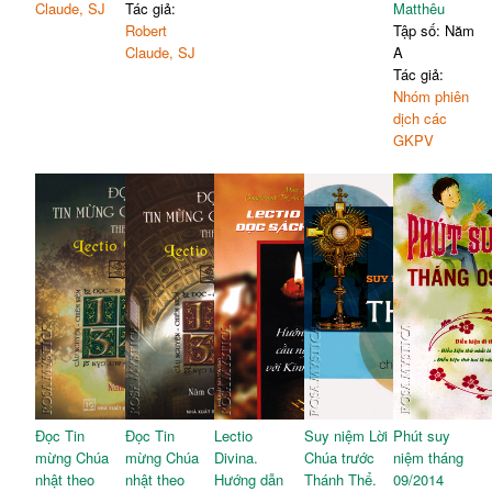
Claude, SJ
Tác giả:
Matthêu
Robert
Tập số: Năm
Claude, SJ
A
Tác giả:
Nhóm phiên
dịch các
GKPV
Đọc Tin
Đọc Tin
Lectio
Suy niệm Lời
Phút suy
mừng Chúa
mừng Chúa
Divina.
Chúa trước
niệm tháng
nhật theo
nhật theo
Hướng dẫn
Thánh Thể.
09/2014