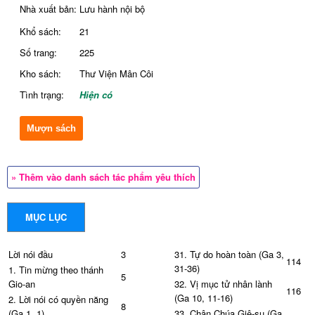
Nhà xuất bản:
Lưu hành nội bộ
Khổ sách:
21
Số trang:
225
Kho sách:
Thư Viện Mân Côi
Tình trạng:
Hiện có
Mượn sách
» Thêm vào danh sách tác phẩm yêu thích
MỤC LỤC
Lời nói đầu
3
31. Tự do hoàn toàn (Ga 3,
114
31-36)
1. Tin mừng theo thánh
5
Gio-an
32. Vị mục tử nhân lành
116
(Ga 10, 11-16)
2. Lời nói có quyền năng
8
(Ga 1, 1)
33. Chân Chúa Giê-su (Ga