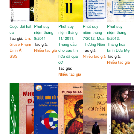
Cuộc đời hát
Phút suy
Phút suy
Phút suy
Phút suy
ca
niệm tháng
niệm tháng
niệm tháng
niệm tháng
Tác giả:
Lm.
8/2011
11/ 2011:
7/2012: Mùa
5/2012:
Giuse Phạm
Tác giả:
Tháng cầu
Thường Niên
Tháng hoa
Đình Ái,
Nhiều tác giả
cho các tín
Tác giả:
kính Đức Mẹ
SSS
hữu đã qua
Nhiều tác giả
Tác giả:
đời
Nhiều tác giả
Tác giả:
Nhiều tác giả