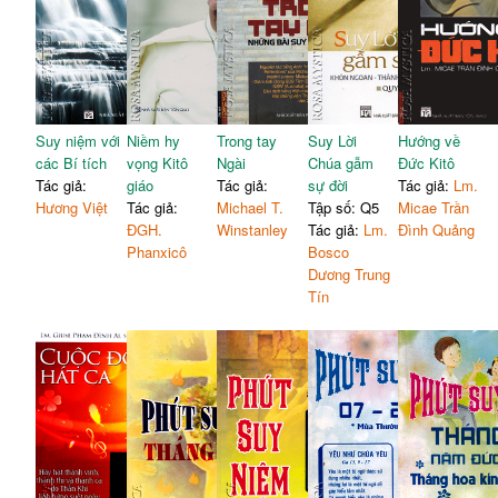
Suy niệm với
Niềm hy
Trong tay
Suy Lời
Hướng về
các Bí tích
vọng Kitô
Ngài
Chúa gẫm
Đức Kitô
Tác giả:
giáo
Tác giả:
sự đời
Tác giả:
Lm.
Hương Việt
Tác giả:
Michael T.
Tập số: Q5
Micae Trần
ĐGH.
Winstanley
Tác giả:
Lm.
Đình Quảng
Phanxicô
Bosco
Dương Trung
Tín