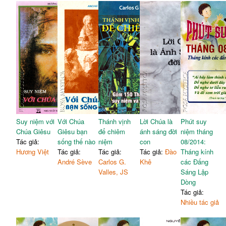
Suy niệm với
Với Chúa
Thánh vịnh
Lời Chúa là
Phút suy
Chúa Giêsu
Giêsu bạn
để chiêm
ánh sáng đời
niệm tháng
Tác giả:
sống thế nào
niệm
con
08/2014:
Hương Việt
Tác giả:
Tác giả:
Tác giả:
Đào
Tháng kính
André Sève
Carlos G.
Khê
các Đấng
Valles, JS
Sáng Lập
Dòng
Tác giả:
Nhiều tác giả