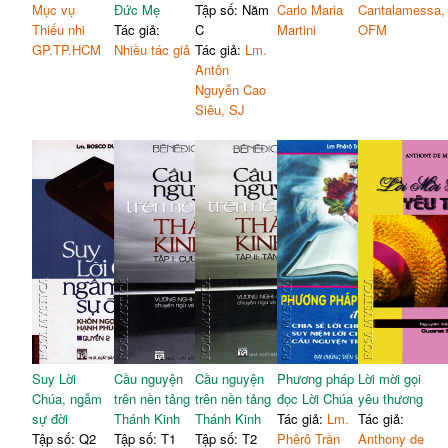
Mục vụ
Đức Mẹ
Tập số: Năm
Carlo Maria
Cantalamessa,
Thiếu nhi
Tác giả:
C
Martini
OFM
GP.TP.HCM
Nhiều tác giả
Tác giả:
Lm.
Antôn
Nguyễn Cao
Siêu, SJ
Suy Lời
Cầu nguyện
Cầu nguyện
Phương pháp
Lời mời gọi
Chúa, ngẫm
trên nền tảng
trên nền tảng
đọc Lời Chúa
yêu thương
sự đời
Thánh Kinh
Thánh Kinh
Tác giả:
Lm.
Tác giả:
Tập số: Q2
Tập số: T1
Tập số: T2
Phêrô Trần
Anthony de