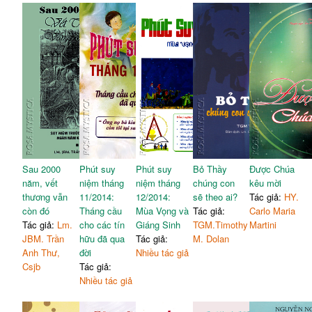
Sau 2000
Phút suy
Phút suy
Bỏ Thầy
Được Chúa
năm, vết
niệm tháng
niệm tháng
chúng con
kêu mời
thương vẫn
11/2014:
12/2014:
sẽ theo ai?
Tác giả:
HY.
còn đó
Tháng cầu
Mùa Vọng và
Tác giả:
Carlo Maria
Tác giả:
Lm.
cho các tín
Giáng Sinh
TGM.Timothy
Martini
JBM. Trần
hữu đã qua
Tác giả:
M. Dolan
Anh Thư,
đời
Nhiều tác giả
Csjb
Tác giả:
Nhiều tác giả