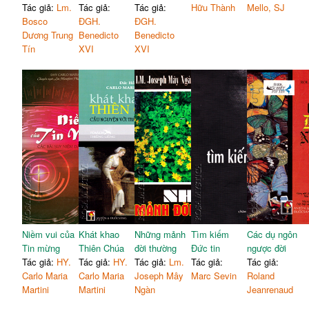
Tác giả:
Lm.
Tác giả:
Tác giả:
Hữu Thành
Mello, SJ
Bosco
ĐGH.
ĐGH.
Dương Trung
Benedicto
Benedicto
Tín
XVI
XVI
Niềm vui của
Khát khao
Những mảnh
Tìm kiếm
Các dụ ngôn
Tin mừng
Thiên Chúa
đời thường
Đức tin
ngược đời
Tác giả:
HY.
Tác giả:
HY.
Tác giả:
Lm.
Tác giả:
Tác giả:
Carlo Maria
Carlo Maria
Joseph Mây
Marc Sevin
Roland
Martini
Martini
Ngàn
Jeanrenaud