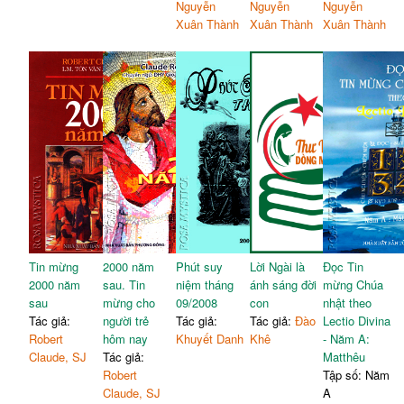
Nguyễn
Nguyễn
Nguyễn
Xuân Thành
Xuân Thành
Xuân Thành
Tin mừng
2000 năm
Phút suy
Lời Ngài là
Đọc Tin
2000 năm
sau. Tin
niệm tháng
ánh sáng đời
mừng Chúa
sau
mừng cho
09/2008
con
nhật theo
Tác giả:
người trẻ
Tác giả:
Tác giả:
Đào
Lectio Divina
Robert
hôm nay
Khuyết Danh
Khê
- Năm A:
Claude, SJ
Tác giả:
Matthêu
Robert
Tập số: Năm
Claude, SJ
A