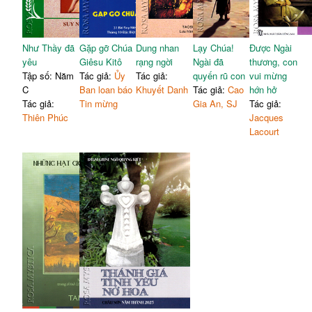
Như Thầy đã
Gặp gỡ Chúa
Dung nhan
Lạy Chúa!
Được Ngài
yêu
Giêsu Kitô
rạng ngời
Ngài đã
thương, con
Tập số: Năm
Tác giả:
Ủy
Tác giả:
quyến rũ con
vui mừng
C
Ban loan báo
Khuyết Danh
Tác giả:
Cao
hớn hở
Tác giả:
Tin mừng
Gia An, SJ
Tác giả:
Thiên Phúc
Jacques
Lacourt