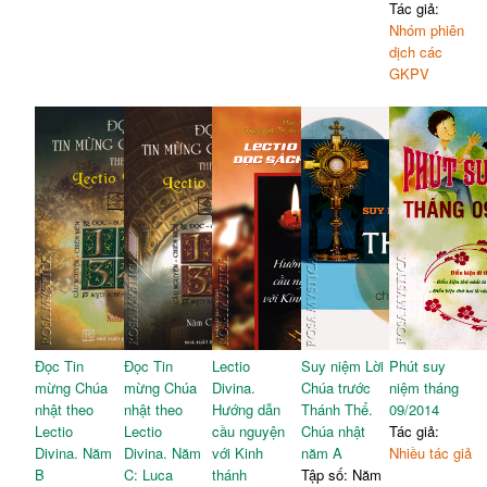
Tác giả:
Nhóm phiên
dịch các
GKPV
Đọc Tin
Đọc Tin
Lectio
Suy niệm Lời
Phút suy
mừng Chúa
mừng Chúa
Divina.
Chúa trước
niệm tháng
nhật theo
nhật theo
Hướng dẫn
Thánh Thể.
09/2014
Lectio
Lectio
cầu nguyện
Chúa nhật
Tác giả:
Divina. Năm
Divina. Năm
với Kinh
năm A
Nhiều tác giả
B
C: Luca
thánh
Tập số: Năm