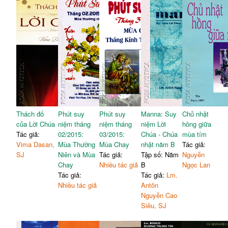
Thách đố
Phút suy
Phút suy
Manna: Suy
Chủ nhật
của Lời Chúa
niệm tháng
niệm tháng
niệm Lời
hồng giữa
Tác giả:
02/2015:
03/2015:
Chúa - Chúa
mùa tím
Vima Dasan,
Mùa Thường
Mùa Chay
nhật năm B
Tác giả:
SJ
Niên và Mùa
Tác giả:
Tập số: Năm
Nguyễn
Chay
Nhiều tác giả
B
Ngọc Lan
Tác giả:
Tác giả:
Lm.
Nhiều tác giả
Antôn
Nguyễn Cao
Siêu, SJ