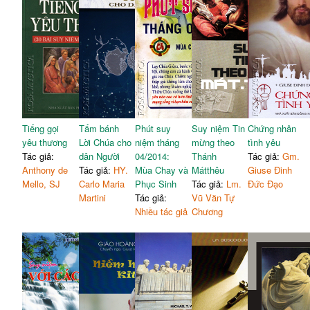
Tiếng gọi
Tấm bánh
Phút suy
Suy niệm Tin
Chứng nhân
yêu thương
Lời Chúa cho
niệm tháng
mừng theo
tình yêu
Tác giả:
dân Người
04/2014:
Thánh
Tác giả:
Gm.
Anthony de
Tác giả:
HY.
Mùa Chay và
Mátthêu
Giuse Đinh
Mello, SJ
Carlo Maria
Phục Sinh
Tác giả:
Lm.
Đức Đạo
Martini
Tác giả:
Vũ Văn Tự
Nhiều tác giả
Chương