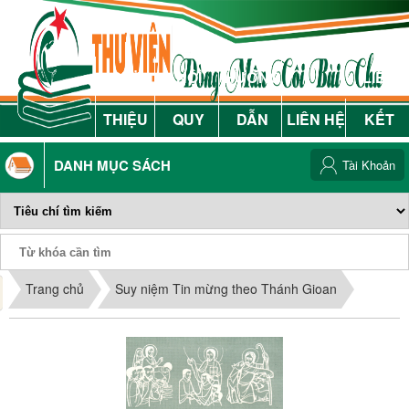
GIỚI
NỘI
HƯỚNG
LIÊN
THIỆU
QUY
DẪN
LIÊN HỆ
KẾT
DANH MỤC SÁCH
Tài Khoản
Phiếu Sách
Trang chủ
Suy niệm Tin mừng theo Thánh Gioan