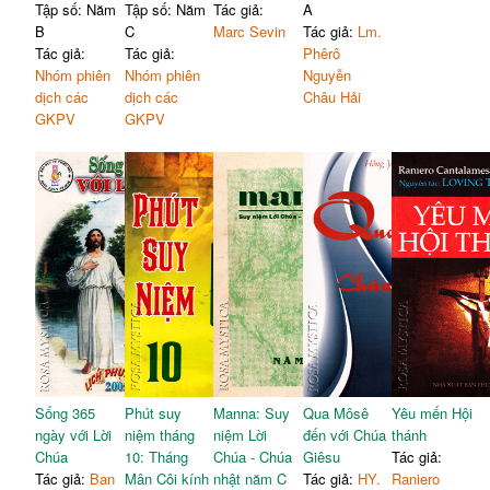
Tập số: Năm
Tập số: Năm
Tác giả:
A
B
C
Marc Sevin
Tác giả:
Lm.
Tác giả:
Tác giả:
Phêrô
Nhóm phiên
Nhóm phiên
Nguyễn
dịch các
dịch các
Châu Hải
GKPV
GKPV
Sống 365
Phút suy
Manna: Suy
Qua Môsê
Yêu mến Hội
ngày với Lời
niệm tháng
niệm Lời
đến với Chúa
thánh
Chúa
10: Tháng
Chúa - Chúa
Giêsu
Tác giả:
Tác giả:
Ban
Mân Côi kính
nhật năm C
Tác giả:
HY.
Raniero