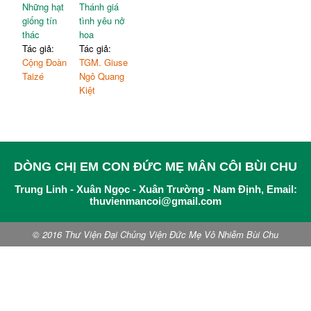
Những hạt
Thánh giá
giống tín
tình yêu nở
thác
hoa
Tác giả:
Tác giả:
Cộng Đoàn
TGM. Giuse
Taizé
Ngô Quang
Kiệt
DÒNG CHỊ EM CON ĐỨC MẸ MÂN CÔI BÙI CHU
Trung Linh - Xuân Ngọc - Xuân Trường - Nam Định, Email:
thuvienmancoi@gmail.com
© 2016 Thư Viện Đại Chủng Viện Đức Mẹ Vô Nhiễm Bùi Chu