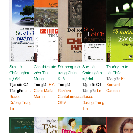
Suy Lời
Các thừa tác
Đời sống mới
Suy Lời
Thưởng thức
Chúa ngẫm
viên Tin
trong Chúa
Chúa ngẫm
Lời Chúa
sự đời
Mừng
Kitô
sự đời
Tác giả:
Fr.
Tập số: Q3
Tác giả:
HY.
Tác giả:
Tập số: Q4
Bernard
Tác giả:
Lm.
Carlo Maria
Raniero
Tác giả:
Lm.
Gaudeul
Bosco
Martini
Cantalamessa,
Bosco
Dương Trung
OFM
Dương Trung
Tín
Tín