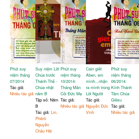
Phút suy
Suy niệm Lời
Phút suy
Cain giết
Phút suy
niệm tháng
Chúa trước
niệm tháng
Aben, em
niệm tháng
07/2014
Thánh Thể -
10/2014:
mình...nhận
06/2014:
Tác giả:
Chúa nhật
Tháng Mân
ra mình trong
Kính Thánh
Nhiều tác giả
năm B
Côi Đức Mẹ
Lời Người
Tâm Chúa
Tập số: Năm
Tác giả:
Tác giả:
Giêsu
B
Nhiều tác giả
Nguyễn Đức
Tác giả:
Tác giả:
Lm.
Vinh
Nhiều tác giả
Phêrô
Nguyễn
Châu Hải