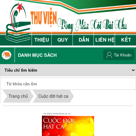
GIỚI
NỘI
HƯỚNG
LIÊN
THIỆU
QUY
DẪN
LIÊN HỆ
KẾT
DANH MỤC SÁCH
Tài Khoản
Phiếu Sách
Trang chủ
Cuộc đời hát ca