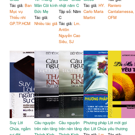
Tác giả:
Ban
Mân Côi kính
nhật năm C
Tác giả:
HY.
Raniero
Mục vụ
Đức Mẹ
Tập số: Năm
Carlo Maria
Cantalamessa,
Thiếu nhi
Tác giả:
C
Martini
OFM
GP.TP.HCM
Nhiều tác giả
Tác giả:
Lm.
Antôn
Nguyễn Cao
Siêu, SJ
Suy Lời
Cầu nguyện
Cầu nguyện
Phương pháp
Lời mời gọi
Chúa, ngẫm
trên nền tảng
trên nền tảng
đọc Lời Chúa
yêu thương
sự đời
Thánh Kinh
Thánh Kinh
Tác giả:
Lm.
Tác giả: