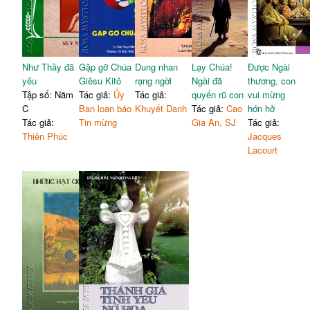
Như Thầy đã
Gặp gỡ Chúa
Dung nhan
Lạy Chúa!
Được Ngài
yêu
Giêsu Kitô
rạng ngời
Ngài đã
thương, con
Tập số: Năm
Tác giả:
Ủy
Tác giả:
quyến rũ con
vui mừng
C
Ban loan báo
Khuyết Danh
Tác giả:
Cao
hớn hở
Tác giả:
Tin mừng
Gia An, SJ
Tác giả:
Thiên Phúc
Jacques
Lacourt