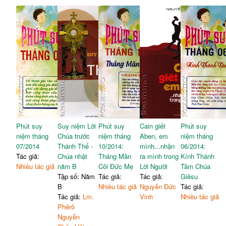
Phút suy
Suy niệm Lời
Phút suy
Cain giết
Phút suy
niệm tháng
Chúa trước
niệm tháng
Aben, em
niệm tháng
07/2014
Thánh Thể -
10/2014:
mình...nhận
06/2014:
Tác giả:
Chúa nhật
Tháng Mân
ra mình trong
Kính Thánh
Nhiều tác giả
năm B
Côi Đức Mẹ
Lời Người
Tâm Chúa
Tập số: Năm
Tác giả:
Tác giả:
Giêsu
B
Nhiều tác giả
Nguyễn Đức
Tác giả:
Tác giả:
Lm.
Vinh
Nhiều tác giả
Phêrô
Nguyễn