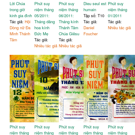
Lời Chúa
Phút suy
Phút suy
Dieu seul est
Phút suy
trong giờ
niệm tháng
niệm tháng
humain
niệm tháng
kinh gia đình
05/2011:
06/2011:
Tập số: T10
01/2011
Tác giả:
Hội
Tháng dâng
Tháng kính
Tác giả:
Tác giả:
Dòng nữ Đa
hoa kính
Thánh Tâm
Daniel
Nhiều tác giả
Minh Thánh
Đức Mẹ
Chúa Giêsu
Foucher
Tâm
Tác giả:
Tác giả:
Nhiều tác giả
Nhiều tác giả
Phút suy
Phút suy
Phút suy
Phút suy
Phút suy
niệm tháng
niệm tháng
niệm tháng
niệm tháng
niệm tháng