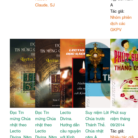
Claude, SJ
A
Tác giả:
Nhóm phiên
dịch các
GKPV
Đọc Tin
Đọc Tin
Lectio
Suy niệm Lời
Phút suy
mừng Chúa
mừng Chúa
Divina.
Chúa trước
niệm tháng
nhật theo
nhật theo
Hướng dẫn
Thánh Thể.
09/2014
Lectio
Lectio
cầu nguyện
Chúa nhật
Tác giả:
Divina. Năm
Divina. Năm
với Kinh
năm A
Nhiều tác giả