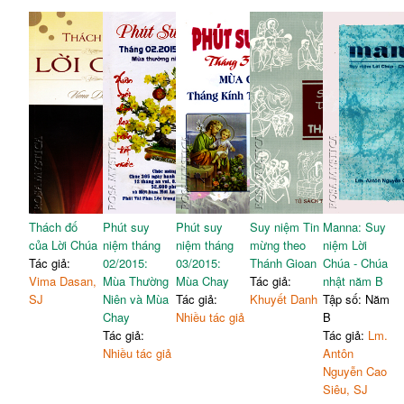
Thách đố
Phút suy
Phút suy
Suy niệm Tin
Manna: Suy
của Lời Chúa
niệm tháng
niệm tháng
mừng theo
niệm Lời
Tác giả:
02/2015:
03/2015:
Thánh Gioan
Chúa - Chúa
Vima Dasan,
Mùa Thường
Mùa Chay
Tác giả:
nhật năm B
SJ
Niên và Mùa
Tác giả:
Khuyết Danh
Tập số: Năm
Chay
Nhiều tác giả
B
Tác giả:
Tác giả:
Lm.
Nhiều tác giả
Antôn
Nguyễn Cao
Siêu, SJ