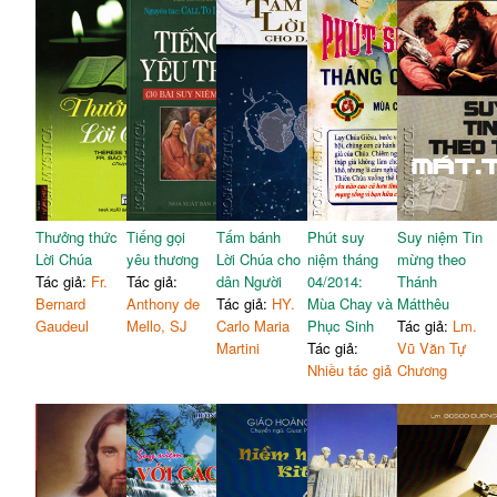
Thưởng thức
Tiếng gọi
Tấm bánh
Phút suy
Suy niệm Tin
Lời Chúa
yêu thương
Lời Chúa cho
niệm tháng
mừng theo
Tác giả:
Fr.
Tác giả:
dân Người
04/2014:
Thánh
Bernard
Anthony de
Tác giả:
HY.
Mùa Chay và
Mátthêu
Gaudeul
Mello, SJ
Carlo Maria
Phục Sinh
Tác giả:
Lm.
Martini
Tác giả:
Vũ Văn Tự
Nhiều tác giả
Chương