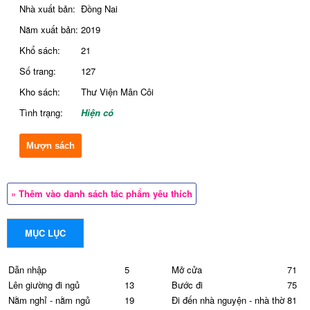
Nhà xuất bản:
Đồng Nai
Năm xuất bản:
2019
Khổ sách:
21
Số trang:
127
Kho sách:
Thư Viện Mân Côi
Tình trạng:
Hiện có
Mượn sách
» Thêm vào danh sách tác phẩm yêu thích
MỤC LỤC
Dẫn nhập
5
Mở cửa
71
Lên giường đi ngủ
13
Bước đi
75
Nằm nghỉ - nằm ngủ
19
Đi đến nhà nguyện - nhà thờ
81