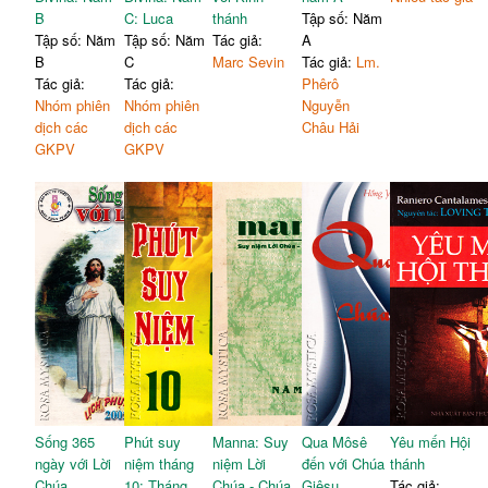
B
C: Luca
thánh
Tập số: Năm
Tập số: Năm
Tập số: Năm
Tác giả:
A
B
C
Marc Sevin
Tác giả:
Lm.
Tác giả:
Tác giả:
Phêrô
Nhóm phiên
Nhóm phiên
Nguyễn
dịch các
dịch các
Châu Hải
GKPV
GKPV
Sống 365
Phút suy
Manna: Suy
Qua Môsê
Yêu mến Hội
ngày với Lời
niệm tháng
niệm Lời
đến với Chúa
thánh
Chúa
10: Tháng
Chúa - Chúa
Giêsu
Tác giả: