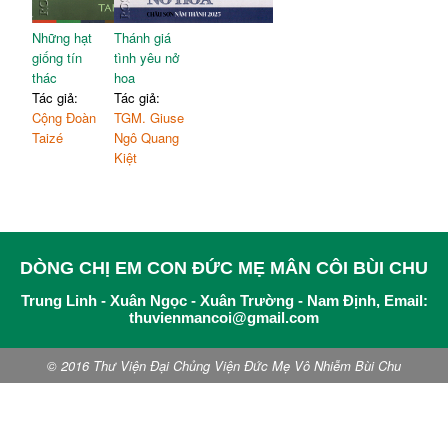
Những hạt
Thánh giá
giống tín
tình yêu nở
thác
hoa
Tác giả:
Tác giả:
Cộng Đoàn
TGM. Giuse
Taizé
Ngô Quang
Kiệt
DÒNG CHỊ EM CON ĐỨC MẸ MÂN CÔI BÙI CHU
Trung Linh - Xuân Ngọc - Xuân Trường - Nam Định, Email:
thuvienmancoi@gmail.com
© 2016 Thư Viện Đại Chủng Viện Đức Mẹ Vô Nhiễm Bùi Chu