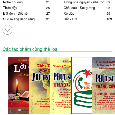
Nghe chuông
21
Trong nhà nguyện - nhà thờ
89
Thức dậy
25
Chải đầu - Soi gương
95
Bật đèn - Đốt nến
27
Xỏ dép
99
Súc miệng đánh răng
31
Dắt xe ra
103
Điện thoại
35
Ngồi
107
Gặp nhau
39
Mở ti vi, internet, mở sách
111
báo
Ngồi vào bàn ăn
45
Đi dạo, nhìn trời, nhìn xem
117
Nước
49
Gặp người nghèo khổ
119
Tắm rửa
53
Các tác phẩm cùng thể loại
Gặp cám dỗ
121
Rửa tay
59
Mọi việc khác
125
Mặc y phục
65