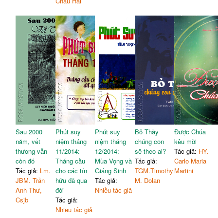
Châu Hải
Sau 2000
Phút suy
Phút suy
Bỏ Thầy
Được Chúa
năm, vết
niệm tháng
niệm tháng
chúng con
kêu mời
thương vẫn
11/2014:
12/2014:
sẽ theo ai?
Tác giả:
HY.
còn đó
Tháng cầu
Mùa Vọng và
Tác giả:
Carlo Maria
Tác giả:
Lm.
cho các tín
Giáng Sinh
TGM.Timothy
Martini
JBM. Trần
hữu đã qua
Tác giả:
M. Dolan
Anh Thư,
đời
Nhiều tác giả
Csjb
Tác giả:
Nhiều tác giả