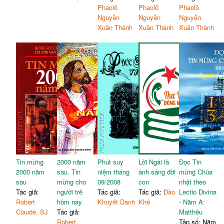
Phaolô
Phaolô
Phaolô
Nguyễn
Nguyễn
Nguyễn
Xuân Thành
Xuân Thành
Xuân Thành
Tin mừng
2000 năm
Phút suy
Lời Ngài là
Đọc Tin
2000 năm
sau. Tin
niệm tháng
ánh sáng đời
mừng Chúa
sau
mừng cho
09/2008
con
nhật theo
Tác giả:
người trẻ
Tác giả:
Tác giả:
Đào
Lectio Divina
Robert
hôm nay
Khuyết Danh
Khê
- Năm A:
Claude, SJ
Tác giả:
Matthêu
Robert
Tập số: Năm