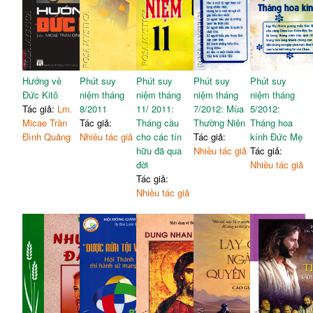
Hướng về
Phút suy
Phút suy
Phút suy
Phút suy
Đức Kitô
niệm tháng
niệm tháng
niệm tháng
niệm tháng
Tác giả:
Lm.
8/2011
11/ 2011:
7/2012: Mùa
5/2012:
Micae Trần
Tác giả:
Tháng cầu
Thường Niên
Tháng hoa
Đình Quảng
Nhiều tác giả
cho các tín
Tác giả:
kính Đức Mẹ
hữu đã qua
Nhiều tác giả
Tác giả:
đời
Nhiều tác giả
Tác giả:
Nhiều tác giả