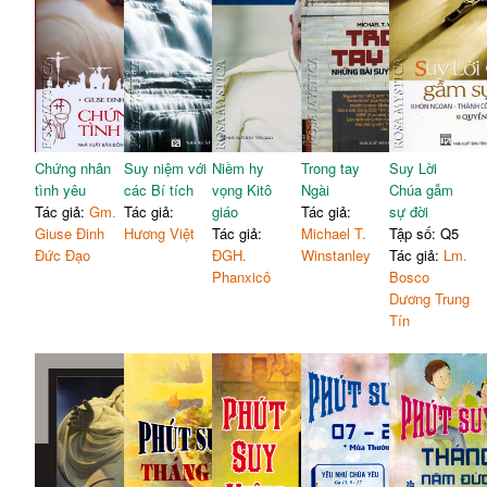
Chứng nhân
Suy niệm với
Niềm hy
Trong tay
Suy Lời
tình yêu
các Bí tích
vọng Kitô
Ngài
Chúa gẫm
Tác giả:
Gm.
Tác giả:
giáo
Tác giả:
sự đời
Giuse Đinh
Hương Việt
Tác giả:
Michael T.
Tập số: Q5
Đức Đạo
ĐGH.
Winstanley
Tác giả:
Lm.
Phanxicô
Bosco
Dương Trung
Tín