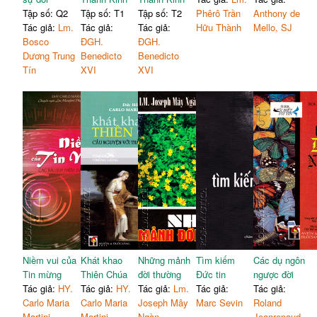
Tập số: Q2
Tập số: T1
Tập số: T2
Phêrô Trần
Anthony de
Tác giả:
Lm.
Tác giả:
Tác giả:
Hữu Thành
Mello, SJ
Bosco
ĐGH.
ĐGH.
Dương Trung
Benedicto
Benedicto
Tín
XVI
XVI
Niềm vui của
Khát khao
Những mảnh
Tìm kiếm
Các dụ ngôn
Tin mừng
Thiên Chúa
đời thường
Đức tin
ngược đời
Tác giả:
HY.
Tác giả:
HY.
Tác giả:
Lm.
Tác giả:
Tác giả:
Carlo Maria
Carlo Maria
Joseph Mây
Marc Sevin
Roland
Martini
Martini
Ngàn
Jeanrenaud