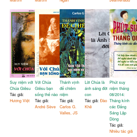
Suy niệm với
Với Chúa
Thánh vịnh
Lời Chúa là
Phút suy
Chúa Giêsu
Giêsu bạn
để chiêm
ánh sáng đời
niệm tháng
Tác giả:
sống thế nào
niệm
con
08/2014:
Hương Việt
Tác giả:
Tác giả:
Tác giả:
Đào
Tháng kính
André Sève
Carlos G.
Khê
các Đấng
Valles, JS
Sáng Lập
Dòng
Tác giả:
Nhiều tác giả