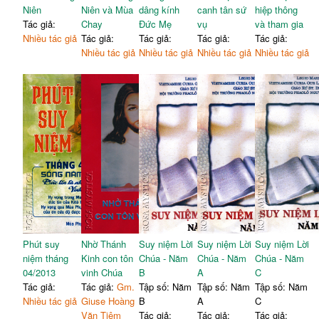
Niên
Niên và Mùa
dâng kính
canh tân sứ
hiệp thông
Tác giả:
Chay
Đức Mẹ
vụ
và tham gia
Nhiều tác giả
Tác giả:
Tác giả:
Tác giả:
Tác giả:
Nhiều tác giả
Nhiều tác giả
Nhiều tác giả
Nhiều tác giả
Phút suy
Nhờ Thánh
Suy niệm Lời
Suy niệm Lời
Suy niệm Lời
niệm tháng
Kinh con tôn
Chúa - Năm
Chúa - Năm
Chúa - Năm
04/2013
vinh Chúa
B
A
C
Tác giả:
Tác giả:
Gm.
Tập số: Năm
Tập số: Năm
Tập số: Năm
Nhiều tác giả
Giuse Hoàng
B
A
C
Văn Tiệm
Tác giả:
Tác giả:
Tác giả: