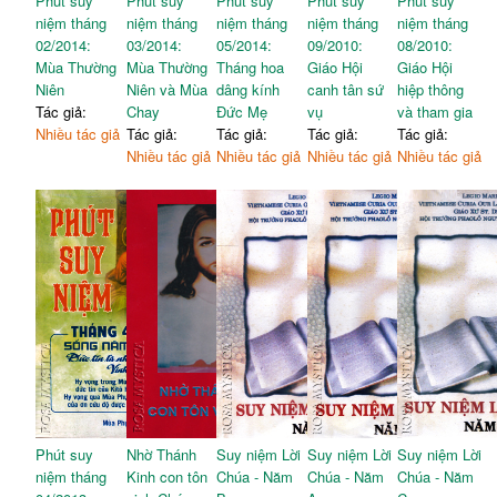
Phút suy
Phút suy
Phút suy
Phút suy
Phút suy
Hành động đẹp giữa đời
277
12/10/11 THỨ TƯ TUẦN
niệm tháng
niệm tháng
niệm tháng
niệm tháng
niệm tháng
thường
114
28 TN
02/2014:
03/2014:
05/2014:
09/2010:
08/2010:
Các nhà khoa học trong hội
Mùa Thường
Mùa Thường
Tháng hoa
Giáo Hội
Giáo Hội
Thánh Têrêxa Avila, Trinh
trường đều cười vang không
278
Niên
Niên và Mùa
dâng kính
canh tân sứ
hiệp thông
nữ, Tiến sĩ Hội Thánh
115
ngớt!
Tác giả:
Chay
Đức Mẹ
vụ
và tham gia
(1515-1585)
Cho hòa bình, một tiếng gọi
Nhiều tác giả
Tác giả:
Tác giả:
Tác giả:
Tác giả:
279
Chú rùa nhiều chuyện
120
từ Assisi
Nhiều tác giả
Nhiều tác giả
Nhiều tác giả
Nhiều tác giả
13/10/11 THỨ NĂM TUẦN
Xóm ghe vô thừa nhận giữa
122
282
18TN
Sài thành
Đời phiêu bạt của cô gái
Cha, con và sách hay
287
123
miền Tây nghiện ma túy
Một câu chuyện cảm động
289
14/10/11 THỨ SÁU TUẦN
128
Cái mồn: Công và tội
292
28 TN
Giây phút hiện tại
296
Thánh Callistô I, Giáo
129
Sướng khổ
297
Hoàng Tử Đạo (+ 222)
Giàu có - phúc họa???
301
Thê nào là sống đạo đức
129
Cho và nhận
305
đích thực
Hãy cười!
306
15/10/11 THỨ BẢY TUẦN
131
28 TN
I’m Sorry Eleven - Văn
133
Phút suy
Nhờ Thánh
Suy niệm Lời
Suy niệm Lời
Suy niệm Lời
hóa Xin lỗi
niệm tháng
Kinh con tôn
Chúa - Năm
Chúa - Năm
Chúa - Năm
16/10/11 CHÚA NHẬT