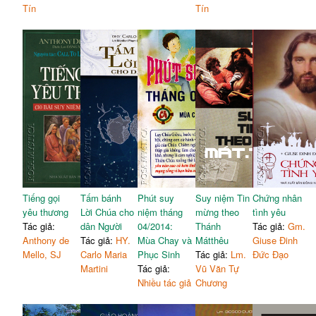
Tín
Tín
Tiếng gọi
Tấm bánh
Phút suy
Suy niệm Tin
Chứng nhân
yêu thương
Lời Chúa cho
niệm tháng
mừng theo
tình yêu
Tác giả:
dân Người
04/2014:
Thánh
Tác giả:
Gm.
Anthony de
Tác giả:
HY.
Mùa Chay và
Mátthêu
Giuse Đinh
Mello, SJ
Carlo Maria
Phục Sinh
Tác giả:
Lm.
Đức Đạo
Martini
Tác giả:
Vũ Văn Tự
Nhiều tác giả
Chương