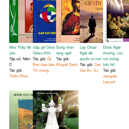
Như Thầy đã
Gặp gỡ Chúa
Dung nhan
Lạy Chúa!
Được Ngài
yêu
Giêsu Kitô
rạng ngời
Ngài đã
thương, con
Tập số: Năm
Tác giả:
Ủy
Tác giả:
quyến rũ con
vui mừng
C
Ban loan báo
Khuyết Danh
Tác giả:
Cao
hớn hở
Tác giả:
Tin mừng
Gia An, SJ
Tác giả:
Thiên Phúc
Jacques
Lacourt