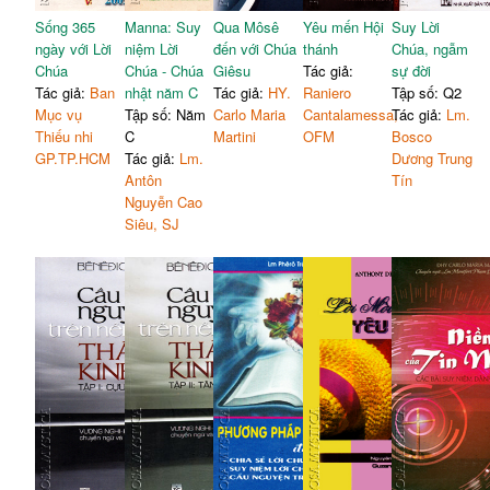
Sống 365
Manna: Suy
Qua Môsê
Yêu mến Hội
Suy Lời
ngày với Lời
niệm Lời
đến với Chúa
thánh
Chúa, ngẫm
Chúa
Chúa - Chúa
Giêsu
Tác giả:
sự đời
Tác giả:
Ban
nhật năm C
Tác giả:
HY.
Raniero
Tập số: Q2
Mục vụ
Tập số: Năm
Carlo Maria
Cantalamessa,
Tác giả:
Lm.
Thiếu nhi
C
Martini
OFM
Bosco
GP.TP.HCM
Tác giả:
Lm.
Dương Trung
Antôn
Tín
Nguyễn Cao
Siêu, SJ