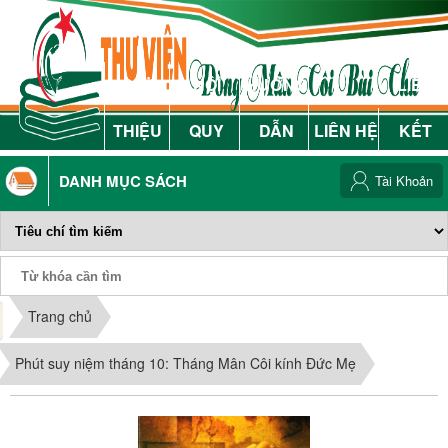
GIỚI
NỘI
HƯỚNG
LIÊN
THIỆU
QUY
DẪN
LIÊN HỆ
KẾT
DANH MỤC SÁCH
Tài Khoản
Phiếu Sách
Trang chủ
Phút suy niệm tháng 10: Tháng Mân Côi kính Đức Mẹ