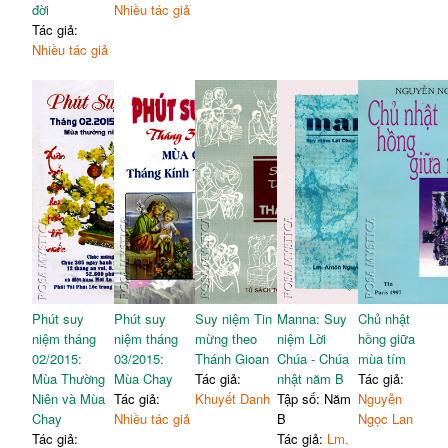
đời
Nhiều tác giả
Tác giả:
Nhiều tác giả
Phút suy
Phút suy
Suy niệm Tin
Manna: Suy
Chủ nhật
niệm tháng
niệm tháng
mừng theo
niệm Lời
hồng giữa
02/2015:
03/2015:
Thánh Gioan
Chúa - Chúa
mùa tím
Mùa Thường
Mùa Chay
Tác giả:
nhật năm B
Tác giả:
Niên và Mùa
Tác giả:
Khuyết Danh
Tập số: Năm
Nguyễn
Chay
Nhiều tác giả
B
Ngọc Lan
Tác giả:
Tác giả:
Lm.