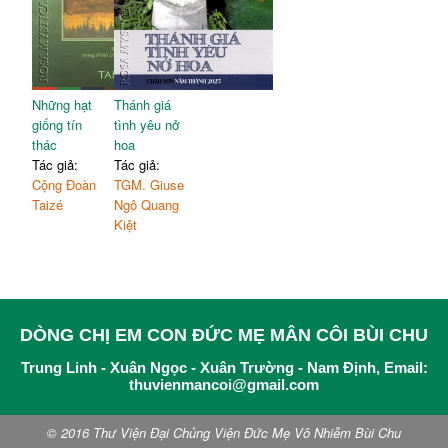
Những hạt
Thánh giá
giống tín
tình yêu nở
thác
hoa
Tác giả:
Tác giả:
Cộng Đoàn
TGM. Giuse
Taizé
Ngô Quang
Kiệt
DÒNG CHỊ EM CON ĐỨC MẸ MÂN CÔI BÙI CHU
Trung Linh - Xuân Ngọc - Xuân Trường - Nam Định, Email:
thuvienmancoi@gmail.com
© 2016 Thư Viện Đại Chủng Viện Đức Mẹ Vô Nhiễm Bùi Chu