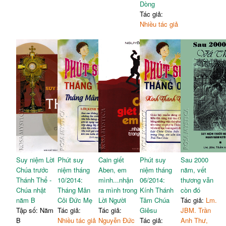
Dòng
Tác giả:
Nhiều tác giả
Suy niệm Lời
Phút suy
Cain giết
Phút suy
Sau 2000
Chúa trước
niệm tháng
Aben, em
niệm tháng
năm, vết
Thánh Thể -
10/2014:
mình...nhận
06/2014:
thương vẫn
Chúa nhật
Tháng Mân
ra mình trong
Kính Thánh
còn đó
năm B
Côi Đức Mẹ
Lời Người
Tâm Chúa
Tác giả:
Lm.
Tập số: Năm
Tác giả:
Tác giả:
Giêsu
JBM. Trần
B
Nhiều tác giả
Nguyễn Đức
Tác giả:
Anh Thư,