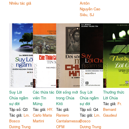
Nhiều tác giả
Antôn
Nguyễn Cao
Siêu, SJ
Suy Lời
Các thừa tác
Đời sống mới
Suy Lời
Thưởng thức
Chúa ngẫm
viên Tin
trong Chúa
Chúa ngẫm
Lời Chúa
sự đời
Mừng
Kitô
sự đời
Tác giả:
Fr.
Tập số: Q3
Tác giả:
HY.
Tác giả:
Tập số: Q4
Bernard
Tác giả:
Lm.
Carlo Maria
Raniero
Tác giả:
Lm.
Gaudeul
Bosco
Martini
Cantalamessa,
Bosco
Dương Trung
OFM
Dương Trung