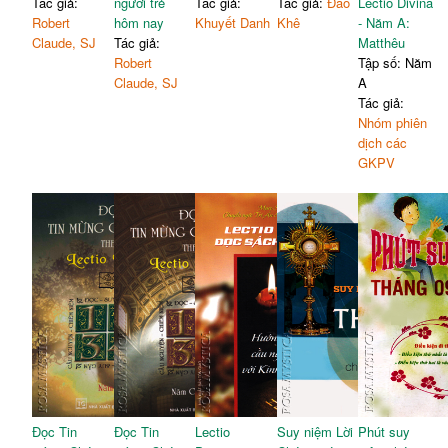
Tác giả:
người trẻ
Tác giả:
Tác giả:
Đào
Lectio Divina
Robert
hôm nay
Khuyết Danh
Khê
- Năm A:
Claude, SJ
Tác giả:
Matthêu
Robert
Tập số: Năm
Claude, SJ
A
Tác giả:
Nhóm phiên
dịch các
GKPV
Đọc Tin
Đọc Tin
Lectio
Suy niệm Lời
Phút suy