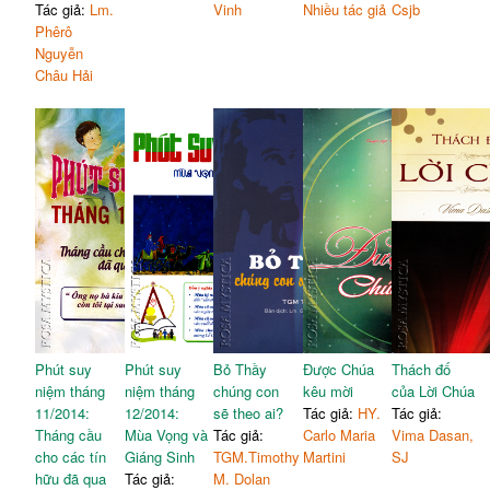
Tác giả:
Lm.
Vinh
Nhiều tác giả
Csjb
Phêrô
Nguyễn
Châu Hải
Phút suy
Phút suy
Bỏ Thầy
Được Chúa
Thách đố
niệm tháng
niệm tháng
chúng con
kêu mời
của Lời Chúa
11/2014:
12/2014:
sẽ theo ai?
Tác giả:
HY.
Tác giả:
Tháng cầu
Mùa Vọng và
Tác giả:
Carlo Maria
Vima Dasan,
cho các tín
Giáng Sinh
TGM.Timothy
Martini
SJ
hữu đã qua
Tác giả:
M. Dolan