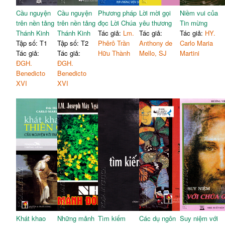
Cầu nguyện
Cầu nguyện
Phương pháp
Lời mời gọi
Niềm vui của
trên nền tảng
trên nền tảng
đọc Lời Chúa
yêu thương
Tin mừng
Thánh Kinh
Thánh Kinh
Tác giả:
Lm.
Tác giả:
Tác giả:
HY.
Tập số: T1
Tập số: T2
Phêrô Trần
Anthony de
Carlo Maria
Tác giả:
Tác giả:
Hữu Thành
Mello, SJ
Martini
ĐGH.
ĐGH.
Benedicto
Benedicto
XVI
XVI
Khát khao
Những mảnh
Tìm kiếm
Các dụ ngôn
Suy niệm với