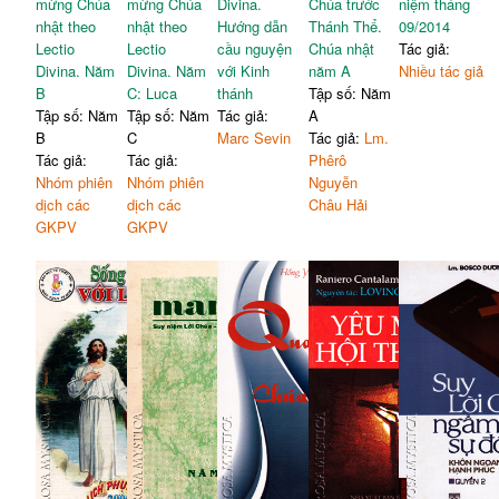
mừng Chúa
mừng Chúa
Divina.
Chúa trước
niệm tháng
nhật theo
nhật theo
Hướng dẫn
Thánh Thể.
09/2014
Lectio
Lectio
cầu nguyện
Chúa nhật
Tác giả:
Divina. Năm
Divina. Năm
với Kinh
năm A
Nhiều tác giả
B
C: Luca
thánh
Tập số: Năm
Tập số: Năm
Tập số: Năm
Tác giả:
A
B
C
Marc Sevin
Tác giả:
Lm.
Tác giả:
Tác giả:
Phêrô
Nhóm phiên
Nhóm phiên
Nguyễn
dịch các
dịch các
Châu Hải
GKPV
GKPV