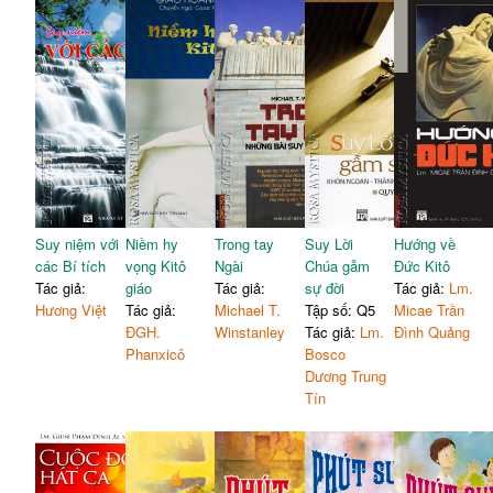
Suy niệm với
Niềm hy
Trong tay
Suy Lời
Hướng về
các Bí tích
vọng Kitô
Ngài
Chúa gẫm
Đức Kitô
Tác giả:
giáo
Tác giả:
sự đời
Tác giả:
Lm.
Hương Việt
Tác giả:
Michael T.
Tập số: Q5
Micae Trần
ĐGH.
Winstanley
Tác giả:
Lm.
Đình Quảng
Phanxicô
Bosco
Dương Trung
Tín