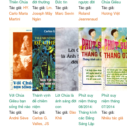
Thiên Chúa
đời thường
Đức tin
ngược đời
Chúa Giêsu
Tác giả:
HY.
Tác giả:
Lm.
Tác giả:
Tác giả:
Tác giả:
Carlo Maria
Joseph Mây
Marc Sevin
Roland
Hương Việt
Martini
Ngàn
Jeanrenaud
Với Chúa
Thánh vịnh
Lời Chúa là
Phút suy
Phút suy
Giêsu bạn
để chiêm
ánh sáng đời
niệm tháng
niệm tháng
sống thế nào
niệm
con
08/2014:
07/2014
Tác giả:
Tác giả:
Tác giả:
Đào
Tháng kính
Tác giả:
André Sève
Carlos G.
Khê
các Đấng
Nhiều tác giả
Valles, JS
Sáng Lập