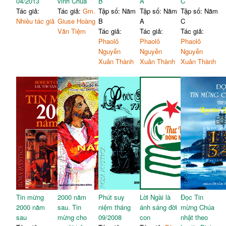
04/2013
vinh Chúa
B
A
C
136
TUẦN 29 TN - A
Tác giả:
Tác giả:
Gm.
Tập số: Năm
Tập số: Năm
Tập số: Năm
Trả Thiên Chúa điều thuộc
Nhiều tác giả
Giuse Hoàng
B
A
C
137
về Thiên Chúa
Văn Tiệm
Tác giả:
Tác giả:
Tác giả:
Bổn phận Kitô hữu
140
Phaolô
Phaolô
Phaolô
17/10/11 THỨ HAI TUẦN
Nguyễn
Nguyễn
Nguyễn
145
29 TN
Xuân Thành
Xuân Thành
Xuân Thành
Những đòn hiểm của lái
146
buôn TQ
18/10/11 THỨ BA TUẦN
159
29 TN
Đừng nói láo
160
Tin mừng
2000 năm
Phút suy
Lời Ngài là
Đọc Tin
2000 năm
sau. Tin
niệm tháng
ánh sáng đời
mừng Chúa
sau
mừng cho
09/2008
con
nhật theo