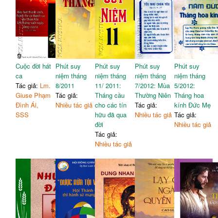
Cuộc đời hát
Phút suy
Phút suy
Phút suy
Phút suy
ca
niệm tháng
niệm tháng
niệm tháng
niệm tháng
Tác giả:
Lm.
8/2011
11/ 2011:
7/2012: Mùa
5/2012:
Giuse Phạm
Tác giả:
Tháng cầu
Thường Niên
Tháng hoa
Đình Ái,
Nhiều tác giả
cho các tín
Tác giả:
kính Đức Mẹ
SSS
hữu đã qua
Nhiều tác giả
Tác giả:
đời
Nhiều tác giả
Tác giả:
Nhiều tác giả