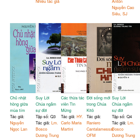
Nhiều tác giả
Antôn
Nguyễn Cao
Siêu, SJ
Chủ nhật
Suy Lời
Các thừa tác
Đời sống mới
Suy Lời
hồng giữa
Chúa ngẫm
viên Tin
trong Chúa
Chúa ngẫm
mùa tím
sự đời
Mừng
Kitô
sự đời
Tác giả:
Tập số: Q3
Tác giả:
HY.
Tác giả:
Tập số: Q4
Nguyễn
Tác giả:
Lm.
Carlo Maria
Raniero
Tác giả:
Lm.
Ngọc Lan
Bosco
Martini
Cantalamessa,
Bosco
Dương Trung
OFM
Dương Trung