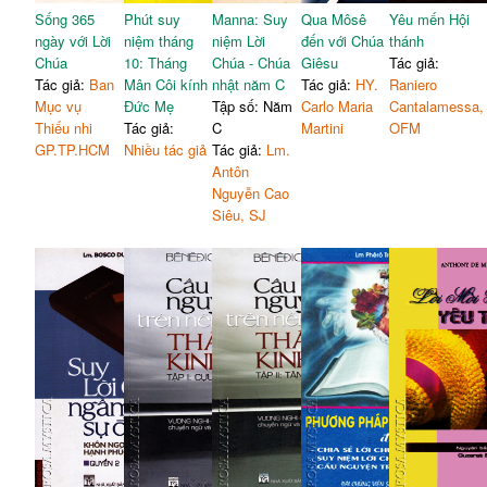
Sống 365
Phút suy
Manna: Suy
Qua Môsê
Yêu mến Hội
ngày với Lời
niệm tháng
niệm Lời
đến với Chúa
thánh
Chúa
10: Tháng
Chúa - Chúa
Giêsu
Tác giả:
Tác giả:
Ban
Mân Côi kính
nhật năm C
Tác giả:
HY.
Raniero
Mục vụ
Đức Mẹ
Tập số: Năm
Carlo Maria
Cantalamessa,
Thiếu nhi
Tác giả:
C
Martini
OFM
GP.TP.HCM
Nhiều tác giả
Tác giả:
Lm.
Antôn
Nguyễn Cao
Siêu, SJ