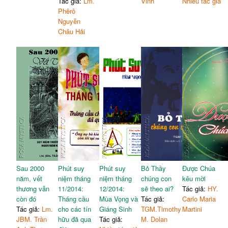
Tác giả:
Lm.
Vinh
Nhiều tác giả
Phêrô
Nguyễn
Châu Hải
Sau 2000
Phút suy
Phút suy
Bỏ Thầy
Được Chúa
năm, vết
niệm tháng
niệm tháng
chúng con
kêu mời
thương vẫn
11/2014:
12/2014:
sẽ theo ai?
Tác giả:
HY.
còn đó
Tháng cầu
Mùa Vọng và
Tác giả:
Carlo Maria
Tác giả:
Lm.
cho các tín
Giáng Sinh
TGM.Timothy
Martini
JBM. Trần
hữu đã qua
Tác giả:
M. Dolan