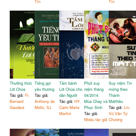
Tín
Tín
Thưởng thức
Tiếng gọi
Tấm bánh
Phút suy
Suy niệm Tin
Lời Chúa
yêu thương
Lời Chúa cho
niệm tháng
mừng theo
Tác giả:
Fr.
Tác giả:
dân Người
04/2014:
Thánh
Bernard
Anthony de
Tác giả:
HY.
Mùa Chay và
Mátthêu
Gaudeul
Mello, SJ
Carlo Maria
Phục Sinh
Tác giả:
Lm.
Martini
Tác giả:
Vũ Văn Tự
Nhiều tác giả
Chương