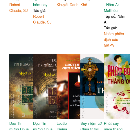
Robert
hôm nay
Khuyết Danh
Khê
- Năm A:
Claude, SJ
Tác giả:
Matthêu
Robert
Tập số: Năm
Claude, SJ
A
Tác giả:
Nhóm phiên
dịch các
GKPV
Đọc Tin
Đọc Tin
Lectio
Suy niệm Lời
Phút suy
mừng Chúa
mừng Chúa
Divina.
Chúa trước
niệm tháng