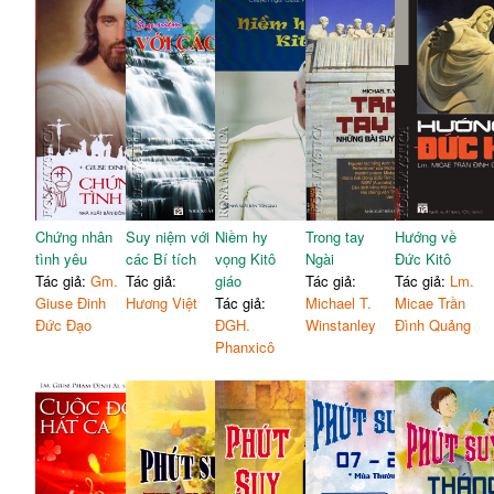
Chứng nhân
Suy niệm với
Niềm hy
Trong tay
Hướng về
tình yêu
các Bí tích
vọng Kitô
Ngài
Đức Kitô
Tác giả:
Gm.
Tác giả:
giáo
Tác giả:
Tác giả:
Lm.
Giuse Đinh
Hương Việt
Tác giả:
Michael T.
Micae Trần
Đức Đạo
ĐGH.
Winstanley
Đình Quảng
Phanxicô