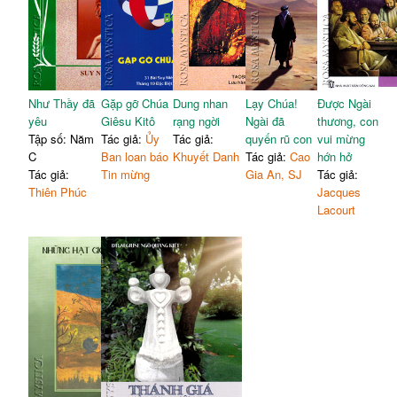
Như Thầy đã
Gặp gỡ Chúa
Dung nhan
Lạy Chúa!
Được Ngài
yêu
Giêsu Kitô
rạng ngời
Ngài đã
thương, con
Tập số: Năm
Tác giả:
Ủy
Tác giả:
quyến rũ con
vui mừng
C
Ban loan báo
Khuyết Danh
Tác giả:
Cao
hớn hở
Tác giả:
Tin mừng
Gia An, SJ
Tác giả:
Thiên Phúc
Jacques
Lacourt