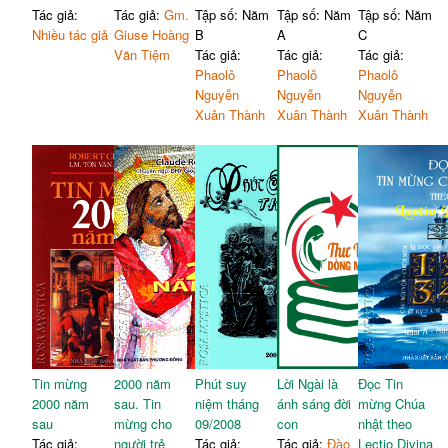
Tác giả:
Tác giả:
Gm.
Tập số: Năm
Tập số: Năm
Tập số: Năm
Nhiều tác giả
Giuse Hoàng
B
A
C
Văn Tiệm
Tác giả:
Tác giả:
Tác giả:
Phaolô
Phaolô
Phaolô
Nguyễn
Nguyễn
Nguyễn
Xuân Thành
Xuân Thành
Xuân Thành
Tin mừng
2000 năm
Phút suy
Lời Ngài là
Đọc Tin
2000 năm
sau. Tin
niệm tháng
ánh sáng đời
mừng Chúa
sau
mừng cho
09/2008
con
nhật theo
Tác giả:
người trẻ
Tác giả:
Tác giả:
Đào
Lectio Divina