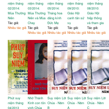
niệm tháng
niệm tháng
niệm tháng
niệm tháng
niệm tháng
02/2014:
03/2014:
05/2014:
09/2010:
08/2010:
Mùa Thường
Mùa Thường
Tháng hoa
Giáo Hội
Giáo Hội
Niên
Niên và Mùa
dâng kính
canh tân sứ
hiệp thông
Tác giả:
Chay
Đức Mẹ
vụ
và tham gia
Nhiều tác giả
Tác giả:
Tác giả:
Tác giả:
Tác giả:
Nhiều tác giả
Nhiều tác giả
Nhiều tác giả
Nhiều tác giả
Phút suy
Nhờ Thánh
Suy niệm Lời
Suy niệm Lời
Suy niệm Lời
niệm tháng
Kinh con tôn
Chúa - Năm
Chúa - Năm
Chúa - Năm
04/2013
vinh Chúa
B
A
C