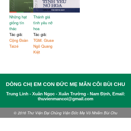
Những hạt
Thánh giá
giống tín
tình yêu nở
thác
hoa
Tác giả:
Tác giả:
Cộng Đoàn
TGM. Giuse
Taizé
Ngô Quang
Kiệt
DÒNG CHỊ EM CON ĐỨC MẸ MÂN CÔI BÙI CHU
Trung Linh - Xuân Ngọc - Xuân Trường - Nam Định, Email:
thuvienmancoi@gmail.com
© 2016 Thư Viện Đại Chủng Viện Đức Mẹ Vô Nhiễm Bùi Chu