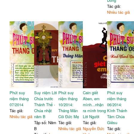
Dòng
Tác giả:
Nhiều tác giả
Phút suy
Suy niệm Lời
Phút suy
Cain giết
Phút suy
niệm tháng
Chúa trước
niệm tháng
Aben, em
niệm tháng
07/2014
Thánh Thể -
10/2014:
mình...nhận
06/2014:
Tác giả:
Chúa nhật
Tháng Mân
ra mình trong
Kính Thánh
Nhiều tác giả
năm B
Côi Đức Mẹ
Lời Người
Tâm Chúa
Tập số: Năm
Tác giả:
Tác giả:
Giêsu
B
Nhiều tác giả
Nguyễn Đức
Tác giả: