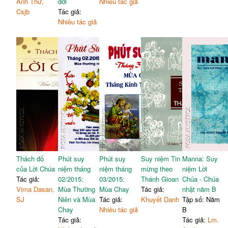
Anh Thư,
đời
Nhiều tác giả
Csjb
Tác giả:
Nhiều tác giả
Thách đố
Phút suy
Phút suy
Suy niệm Tin
Manna: Suy
của Lời Chúa
niệm tháng
niệm tháng
mừng theo
niệm Lời
Tác giả:
02/2015:
03/2015:
Thánh Gioan
Chúa - Chúa
Vima Dasan,
Mùa Thường
Mùa Chay
Tác giả:
nhật năm B
SJ
Niên và Mùa
Tác giả:
Khuyết Danh
Tập số: Năm
Chay
Nhiều tác giả
B
Tác giả:
Tác giả:
Lm.