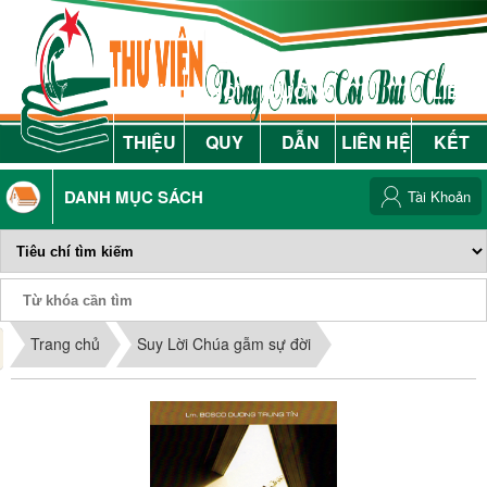
GIỚI
NỘI
HƯỚNG
LIÊN
THIỆU
QUY
DẪN
LIÊN HỆ
KẾT
DANH MỤC SÁCH
Tài Khoản
Phiếu Sách
Trang chủ
Suy Lời Chúa gẫm sự đời