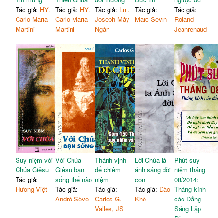
Tác giả:
HY.
Tác giả:
HY.
Tác giả:
Lm.
Tác giả:
Tác giả:
Carlo Maria
Carlo Maria
Joseph Mây
Marc Sevin
Roland
Martini
Martini
Ngàn
Jeanrenaud
Suy niệm với
Với Chúa
Thánh vịnh
Lời Chúa là
Phút suy
Chúa Giêsu
Giêsu bạn
để chiêm
ánh sáng đời
niệm tháng
Tác giả:
sống thế nào
niệm
con
08/2014:
Hương Việt
Tác giả:
Tác giả:
Tác giả:
Đào
Tháng kính
André Sève
Carlos G.
Khê
các Đấng
Valles, JS
Sáng Lập