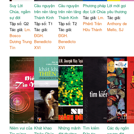
Suy Lời
Cầu nguyện
Cầu nguyện
Phương pháp
Lời mời gọi
Chúa, ngẫm
trên nền tảng
trên nền tảng
đọc Lời Chúa
yêu thương
sự đời
Thánh Kinh
Thánh Kinh
Tác giả:
Lm.
Tác giả:
Tập số: Q2
Tập số: T1
Tập số: T2
Phêrô Trần
Anthony de
Tác giả:
Lm.
Tác giả:
Tác giả:
Hữu Thành
Mello, SJ
Bosco
ĐGH.
ĐGH.
Dương Trung
Benedicto
Benedicto
Tín
XVI
XVI
Niềm vui của
Khát khao
Những mảnh
Tìm kiếm
Các dụ ngôn
Tin mừng
Thiên Chúa
đời thường
Đức tin
ngược đời