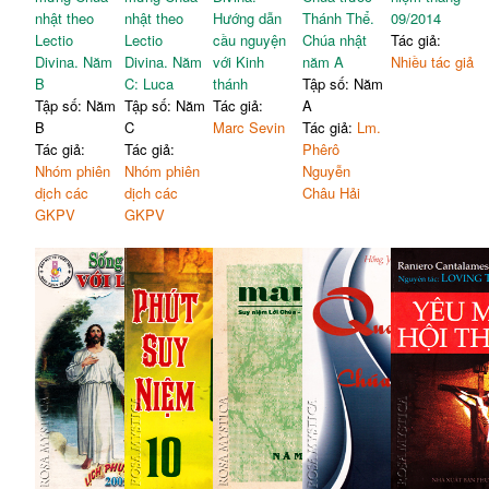
nhật theo
nhật theo
Hướng dẫn
Thánh Thể.
09/2014
Lectio
Lectio
cầu nguyện
Chúa nhật
Tác giả:
Divina. Năm
Divina. Năm
với Kinh
năm A
Nhiều tác giả
B
C: Luca
thánh
Tập số: Năm
Tập số: Năm
Tập số: Năm
Tác giả:
A
B
C
Marc Sevin
Tác giả:
Lm.
Tác giả:
Tác giả:
Phêrô
Nhóm phiên
Nhóm phiên
Nguyễn
dịch các
dịch các
Châu Hải
GKPV
GKPV