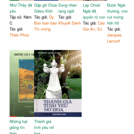
Như Thầy đã
Gặp gỡ Chúa
Dung nhan
Lạy Chúa!
Được Ngài
yêu
Giêsu Kitô
rạng ngời
Ngài đã
thương, con
Tập số: Năm
Tác giả:
Ủy
Tác giả:
quyến rũ con
vui mừng
C
Ban loan báo
Khuyết Danh
Tác giả:
Cao
hớn hở
Tác giả:
Tin mừng
Gia An, SJ
Tác giả:
Thiên Phúc
Jacques
Lacourt
Những hạt
Thánh giá
giống tín
tình yêu nở
thác
hoa