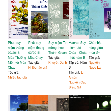
Phút suy
Phút suy
Suy niệm Tin
Manna: Suy
Chủ nhật
niệm tháng
niệm tháng
mừng theo
niệm Lời
hồng giữa
02/2015:
03/2015:
Thánh Gioan
Chúa - Chúa
mùa tím
Mùa Thường
Mùa Chay
Tác giả:
nhật năm B
Tác giả:
Niên và Mùa
Tác giả:
Khuyết Danh
Tập số: Năm
Nguyễn
Chay
Nhiều tác giả
B
Ngọc Lan
Tác giả:
Tác giả:
Lm.
Nhiều tác giả
Antôn
Nguyễn Cao
Siêu, SJ