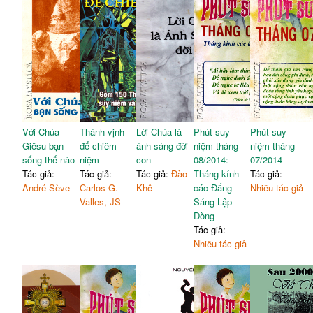
Với Chúa
Thánh vịnh
Lời Chúa là
Phút suy
Phút suy
Giêsu bạn
để chiêm
ánh sáng đời
niệm tháng
niệm tháng
sống thế nào
niệm
con
08/2014:
07/2014
Tác giả:
Tác giả:
Tác giả:
Đào
Tháng kính
Tác giả:
André Sève
Carlos G.
Khê
các Đấng
Nhiều tác giả
Valles, JS
Sáng Lập
Dòng
Tác giả:
Nhiều tác giả