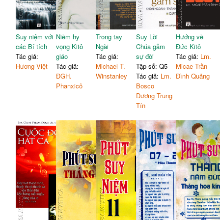
Suy niệm với
Niềm hy
Trong tay
Suy Lời
Hướng về
các Bí tích
vọng Kitô
Ngài
Chúa gẫm
Đức Kitô
Tác giả:
giáo
Tác giả:
sự đời
Tác giả:
Lm.
Hương Việt
Tác giả:
Michael T.
Tập số: Q5
Micae Trần
ĐGH.
Winstanley
Tác giả:
Lm.
Đình Quảng
Phanxicô
Bosco
Dương Trung
Tín