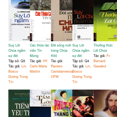
Suy Lời
Các thừa tác
Đời sống mới
Suy Lời
Thưởng thức
Chúa ngẫm
viên Tin
trong Chúa
Chúa ngẫm
Lời Chúa
sự đời
Mừng
Kitô
sự đời
Tác giả:
Fr.
Tập số: Q3
Tác giả:
HY.
Tác giả:
Tập số: Q4
Bernard
Tác giả:
Lm.
Carlo Maria
Raniero
Tác giả:
Lm.
Gaudeul
Bosco
Martini
Cantalamessa,
Bosco
Dương Trung
OFM
Dương Trung
Tín
Tín