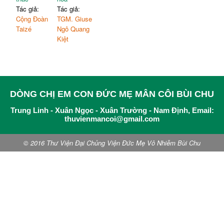
Tác giả:
Tác giả:
Cộng Đoàn
TGM. Giuse
Taizé
Ngô Quang
Kiệt
DÒNG CHỊ EM CON ĐỨC MẸ MÂN CÔI BÙI CHU
Trung Linh - Xuân Ngọc - Xuân Trường - Nam Định, Email:
thuvienmancoi@gmail.com
© 2016 Thư Viện Đại Chủng Viện Đức Mẹ Vô Nhiễm Bùi Chu