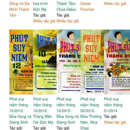
Dòng nữ Đa
hoa kính
Thánh Tâm
Daniel
Nhiều tác giả
Minh Thánh
Đức Mẹ
Chúa Giêsu
Foucher
Tâm
Tác giả:
Tác giả:
Nhiều tác giả
Nhiều tác giả
Phút suy
Phút suy
Phút suy
Phút suy
Phút suy
niệm tháng
niệm tháng
niệm tháng
niệm tháng
niệm tháng
12/2012:
10/2012:
12/2013:
02/2013:
01/2014
Mùa Vọng và
Tháng Mân
Mùa Vọng và
Mùa Thường
Tác giả:
Giáng Sinh
Côi Đức Mẹ
Giáng Sinh
Niên, Mùa
Nhiều tác giả
Tác giả:
Tác giả:
Tác giả:
Chay