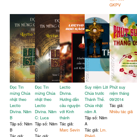
GKPV
Đọc Tin
Đọc Tin
Lectio
Suy niệm Lời
Phút suy
mừng Chúa
mừng Chúa
Divina.
Chúa trước
niệm tháng
nhật theo
nhật theo
Hướng dẫn
Thánh Thể.
09/2014
Lectio
Lectio
cầu nguyện
Chúa nhật
Tác giả:
Divina. Năm
Divina. Năm
với Kinh
năm A
Nhiều tác giả
B
C: Luca
thánh
Tập số: Năm
Tập số: Năm
Tập số: Năm
Tác giả:
A
B
C
Marc Sevin
Tác giả:
Lm.
Tác giả:
Tác giả:
Phêrô