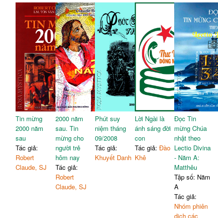
Tin mừng
2000 năm
Phút suy
Lời Ngài là
Đọc Tin
2000 năm
sau. Tin
niệm tháng
ánh sáng đời
mừng Chúa
sau
mừng cho
09/2008
con
nhật theo
Tác giả:
người trẻ
Tác giả:
Tác giả:
Đào
Lectio Divina
Robert
hôm nay
Khuyết Danh
Khê
- Năm A:
Claude, SJ
Tác giả:
Matthêu
Robert
Tập số: Năm
Claude, SJ
A
Tác giả:
Nhóm phiên
dịch các