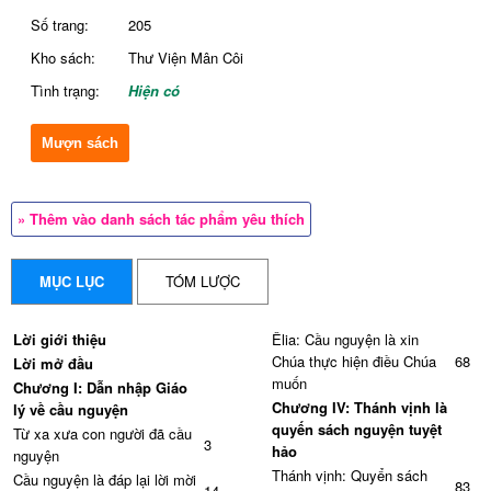
Số trang:
205
Kho sách:
Thư Viện Mân Côi
Tình trạng:
Hiện có
Mượn sách
» Thêm vào danh sách tác phẩm yêu thích
MỤC LỤC
TÓM LƯỢC
Lời giới thiệu
Êlia: Cầu nguyện là xin
Chúa thực hiện điều Chúa
68
Lời mở đầu
muốn
Chương I: Dẫn nhập Giáo
Chương IV: Thánh vịnh là
lý về cầu nguyện
quyến sách nguyện tuyệt
Từ xa xưa con người đã cầu
3
hảo
nguyện
Thánh vịnh: Quyển sách
Cầu nguyện là đáp lại lời mời
83
14