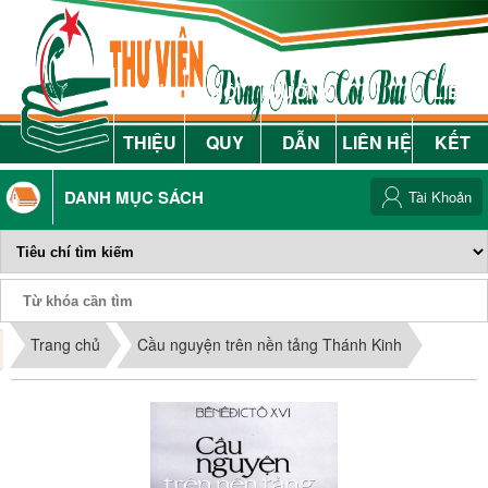
GIỚI
NỘI
HƯỚNG
LIÊN
THIỆU
QUY
DẪN
LIÊN HỆ
KẾT
DANH MỤC SÁCH
Tài Khoản
Phiếu Sách
Trang chủ
Cầu nguyện trên nền tảng Thánh Kinh