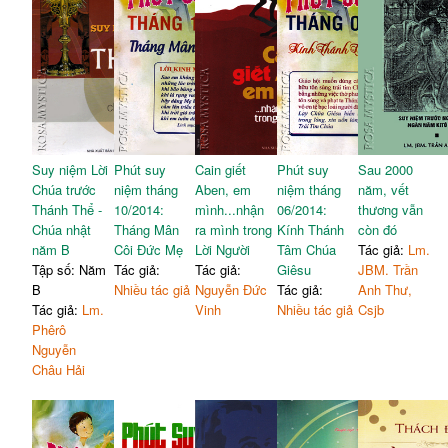
Suy niệm Lời
Phút suy
Cain giết
Phút suy
Sau 2000
Chúa trước
niệm tháng
Aben, em
niệm tháng
năm, vết
Thánh Thể -
10/2014:
mình...nhận
06/2014:
thương vẫn
Chúa nhật
Tháng Mân
ra mình trong
Kính Thánh
còn đó
năm B
Côi Đức Mẹ
Lời Người
Tâm Chúa
Tác giả:
Lm.
Tập số: Năm
Tác giả:
Tác giả:
Giêsu
JBM. Trần
B
Nhiều tác giả
Nguyễn Đức
Tác giả:
Anh Thư,
Tác giả:
Lm.
Vinh
Nhiều tác giả
Csjb
Phêrô
Nguyễn
Châu Hải