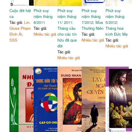
Cuộc đời hát
Phút suy
Phút suy
Phút suy
Phút suy
ca
niệm tháng
niệm tháng
niệm tháng
niệm tháng
Tác giả:
Lm.
8/2011
11/ 2011:
7/2012: Mùa
5/2012:
Giuse Phạm
Tác giả:
Tháng cầu
Thường Niên
Tháng hoa
Đình Ái,
Nhiều tác giả
cho các tín
Tác giả:
kính Đức Mẹ
SSS
hữu đã qua
Nhiều tác giả
Tác giả:
đời
Nhiều tác giả
Tác giả:
Nhiều tác giả