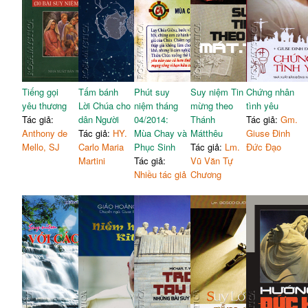
Tiếng gọi
Tấm bánh
Phút suy
Suy niệm Tin
Chứng nhân
yêu thương
Lời Chúa cho
niệm tháng
mừng theo
tình yêu
Tác giả:
dân Người
04/2014:
Thánh
Tác giả:
Gm.
Anthony de
Tác giả:
HY.
Mùa Chay và
Mátthêu
Giuse Đinh
Mello, SJ
Carlo Maria
Phục Sinh
Tác giả:
Lm.
Đức Đạo
Martini
Tác giả:
Vũ Văn Tự
Nhiều tác giả
Chương