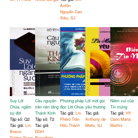
Antôn
Nguyễn Cao
Siêu, SJ
Suy Lời
Cầu nguyện
Phương pháp
Lời mời gọi
Niềm vui của
Chúa, ngẫm
trên nền tảng
đọc Lời Chúa
yêu thương
Tin mừng
sự đời
Thánh Kinh
Tác giả:
Lm.
Tác giả:
Tác giả:
HY.
Tập số: Q2
Tập số: T2
Phêrô Trần
Anthony de
Carlo Maria
Tác giả:
Lm.
Tác giả:
Hữu Thành
Mello, SJ
Martini
Bosco
ĐGH.
Dương Trung
Benedicto