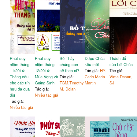
Phút suy
Phút suy
Bỏ Thầy
Được Chúa
Thách đố
niệm tháng
niệm tháng
chúng con
kêu mời
của Lời Chúa
11/2014:
12/2014:
sẽ theo ai?
Tác giả:
HY.
Tác giả:
Tháng cầu
Mùa Vọng và
Tác giả:
Carlo Maria
Vima Dasan,
cho các tín
Giáng Sinh
TGM.Timothy
Martini
SJ
hữu đã qua
Tác giả:
M. Dolan
đời
Nhiều tác giả
Tác giả:
Nhiều tác giả