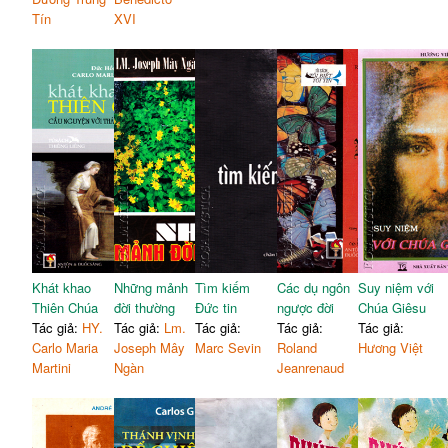
Tín
XVI
Khát khao
Những mảnh
Tìm kiếm
Các dụ ngôn
Suy niệm với
Thiên Chúa
đời thường
Đức tin
ngược đời
Chúa Giêsu
Tác giả:
HY.
Tác giả:
Lm.
Tác giả:
Tác giả:
Tác giả:
Carlo Maria
Joseph Mây
Marc Sevin
Roland
Hương Việt
Martini
Ngàn
Jeanrenaud