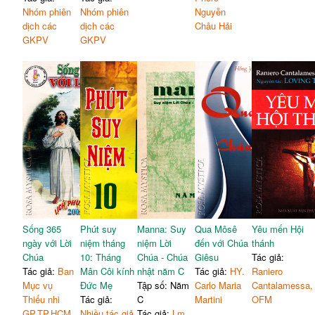
Nhóm phiên
Nhóm phiên
Nguyễn
dịch các
dịch các
Châu Hải
GKPV
GKPV
Sống 365
Phút suy
Manna: Suy
Qua Môsê
Yêu mến Hội
ngày với Lời
niệm tháng
niệm Lời
đến với Chúa
thánh
Chúa
10: Tháng
Chúa - Chúa
Giêsu
Tác giả:
Tác giả:
Ban
Mân Côi kính
nhật năm C
Tác giả:
HY.
Raniero
Mục vụ
Đức Mẹ
Tập số: Năm
Carlo Maria
Cantalamessa,
Thiếu nhi
Tác giả:
C
Martini
OFM
GP.TP.HCM
Nhiều tác giả
Tác giả:
Lm.