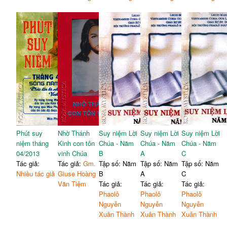
Phút suy
Nhờ Thánh
Suy niệm Lời
Suy niệm Lời
Suy niệm Lời
niệm tháng
Kinh con tôn
Chúa - Năm
Chúa - Năm
Chúa - Năm
04/2013
vinh Chúa
B
A
C
Tác giả:
Tác giả:
Gm.
Tập số: Năm
Tập số: Năm
Tập số: Năm
Nhiều tác giả
Giuse Hoàng
B
A
C
Văn Tiệm
Tác giả:
Tác giả:
Tác giả:
Phaolô
Phaolô
Phaolô
Nguyễn
Nguyễn
Nguyễn
Xuân Thành
Xuân Thành
Xuân Thành