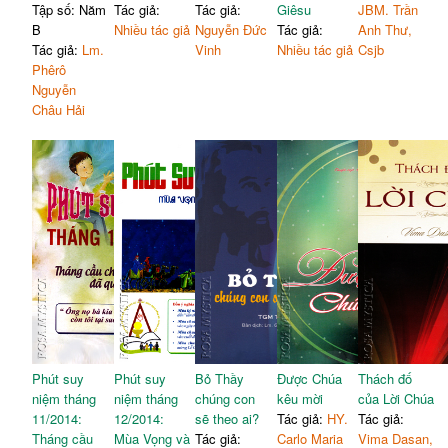
Tập số: Năm
Tác giả:
Tác giả:
Giêsu
JBM. Trần
B
Nhiều tác giả
Nguyễn Đức
Tác giả:
Anh Thư,
Tác giả:
Lm.
Vinh
Nhiều tác giả
Csjb
Phêrô
Nguyễn
Châu Hải
Phút suy
Phút suy
Bỏ Thầy
Được Chúa
Thách đố
niệm tháng
niệm tháng
chúng con
kêu mời
của Lời Chúa
11/2014:
12/2014:
sẽ theo ai?
Tác giả:
HY.
Tác giả:
Tháng cầu
Mùa Vọng và
Tác giả:
Carlo Maria
Vima Dasan,