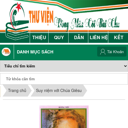
GIỚI
NỘI
HƯỚNG
LIÊN
THIỆU
QUY
DẪN
LIÊN HỆ
KẾT
DANH MỤC SÁCH
Tài Khoản
Phiếu Sách
Trang chủ
Suy niệm với Chúa Giêsu