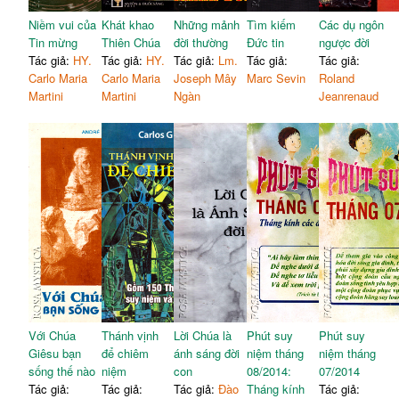
Niềm vui của
Khát khao
Những mảnh
Tìm kiếm
Các dụ ngôn
Tin mừng
Thiên Chúa
đời thường
Đức tin
ngược đời
Tác giả:
HY.
Tác giả:
HY.
Tác giả:
Lm.
Tác giả:
Tác giả:
Carlo Maria
Carlo Maria
Joseph Mây
Marc Sevin
Roland
Martini
Martini
Ngàn
Jeanrenaud
Với Chúa
Thánh vịnh
Lời Chúa là
Phút suy
Phút suy
Giêsu bạn
để chiêm
ánh sáng đời
niệm tháng
niệm tháng
sống thế nào
niệm
con
08/2014:
07/2014
Tác giả:
Tác giả:
Tác giả:
Đào
Tháng kính
Tác giả: