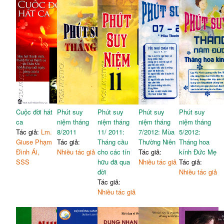
Cuộc đời hát
Phút suy
Phút suy
Phút suy
Phút suy
ca
niệm tháng
niệm tháng
niệm tháng
niệm tháng
Tác giả:
Lm.
8/2011
11/ 2011:
7/2012: Mùa
5/2012:
Giuse Phạm
Tác giả:
Tháng cầu
Thường Niên
Tháng hoa
Đình Ái,
Nhiều tác giả
cho các tín
Tác giả:
kính Đức Mẹ
SSS
hữu đã qua
Nhiều tác giả
Tác giả:
đời
Nhiều tác giả
Tác giả:
Nhiều tác giả