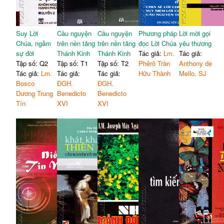
Suy Lời
Cầu nguyện
Cầu nguyện
Phương pháp
Lời mời gọi
Chúa, ngẫm
trên nền tảng
trên nền tảng
đọc Lời Chúa
yêu thương
sự đời
Thánh Kinh
Thánh Kinh
Tác giả:
Lm.
Tác giả:
Tập số: Q2
Tập số: T1
Tập số: T2
Phêrô Trần
Anthony de
Tác giả:
Lm.
Tác giả:
Tác giả:
Hữu Thành
Mello, SJ
Bosco
ĐGH.
ĐGH.
Dương Trung
Benedicto
Benedicto
Tín
XVI
XVI