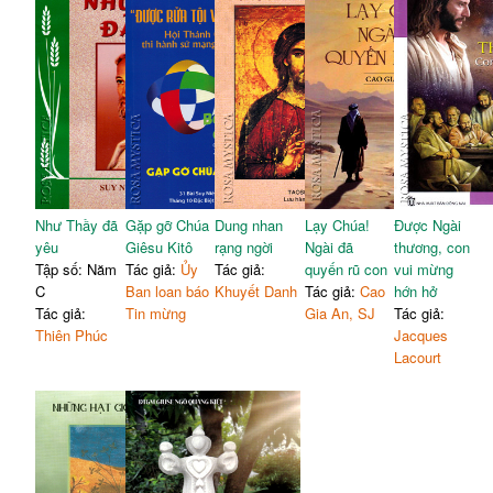
Như Thầy đã
Gặp gỡ Chúa
Dung nhan
Lạy Chúa!
Được Ngài
yêu
Giêsu Kitô
rạng ngời
Ngài đã
thương, con
Tập số: Năm
Tác giả:
Ủy
Tác giả:
quyến rũ con
vui mừng
C
Ban loan báo
Khuyết Danh
Tác giả:
Cao
hớn hở
Tác giả:
Tin mừng
Gia An, SJ
Tác giả:
Thiên Phúc
Jacques
Lacourt