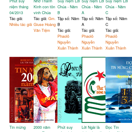
Phút suy
Nhờ Thánh
Suy niệm Lời
Suy niệm Lời
Suy niệm Lời
niệm tháng
Kinh con tôn
Chúa - Năm
Chúa - Năm
Chúa - Năm
04/2013
vinh Chúa
B
A
C
Tác giả:
Tác giả:
Gm.
Tập số: Năm
Tập số: Năm
Tập số: Năm
Nhiều tác giả
Giuse Hoàng
B
A
C
Văn Tiệm
Tác giả:
Tác giả:
Tác giả:
Phaolô
Phaolô
Phaolô
Nguyễn
Nguyễn
Nguyễn
Xuân Thành
Xuân Thành
Xuân Thành
Tin mừng
2000 năm
Phút suy
Lời Ngài là
Đọc Tin