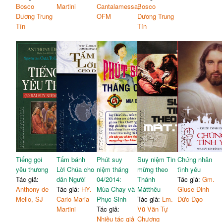
Bosco
Martini
Cantalamessa,
Bosco
Dương Trung
OFM
Dương Trung
Tín
Tín
Tiếng gọi
Tấm bánh
Phút suy
Suy niệm Tin
Chứng nhân
yêu thương
Lời Chúa cho
niệm tháng
mừng theo
tình yêu
Tác giả:
dân Người
04/2014:
Thánh
Tác giả:
Gm.
Anthony de
Tác giả:
HY.
Mùa Chay và
Mátthêu
Giuse Đinh
Mello, SJ
Carlo Maria
Phục Sinh
Tác giả:
Lm.
Đức Đạo
Martini
Tác giả:
Vũ Văn Tự
Nhiều tác giả
Chương