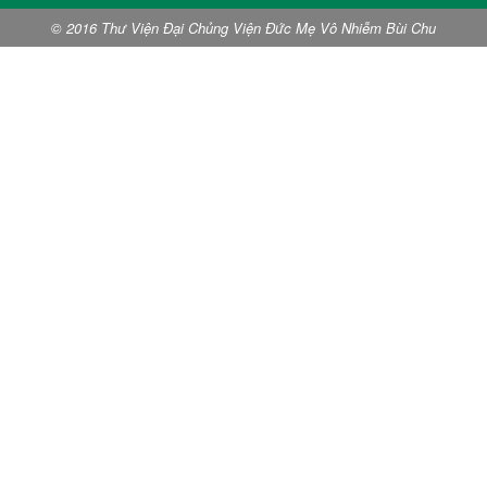
© 2016 Thư Viện Đại Chủng Viện Đức Mẹ Vô Nhiễm Bùi Chu