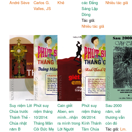
André Sève
Carlos G.
Khê
các Đấng
Nhiều tác giả
Valles, JS
Sáng Lập
Dòng
Tác giả:
Nhiều tác giả
Suy niệm Lời
Phút suy
Cain giết
Phút suy
Sau 2000
Chúa trước
niệm tháng
Aben, em
niệm tháng
năm, vết
Thánh Thể -
10/2014:
mình...nhận
06/2014:
thương vẫn
Chúa nhật
Tháng Mân
ra mình trong
Kính Thánh
còn đó
năm B
Côi Đức Mẹ
Lời Người
Tâm Chúa
Tác giả:
Lm.