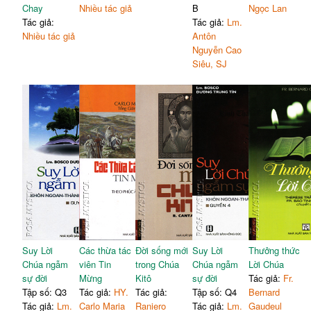
Chay
Nhiều tác giả
B
Ngọc Lan
Tác giả:
Tác giả:
Lm.
Nhiều tác giả
Antôn
Nguyễn Cao
Siêu, SJ
Suy Lời
Các thừa tác
Đời sống mới
Suy Lời
Thưởng thức
Chúa ngẫm
viên Tin
trong Chúa
Chúa ngẫm
Lời Chúa
sự đời
Mừng
Kitô
sự đời
Tác giả:
Fr.
Tập số: Q3
Tác giả:
HY.
Tác giả:
Tập số: Q4
Bernard
Tác giả:
Lm.
Carlo Maria
Raniero
Tác giả:
Lm.
Gaudeul