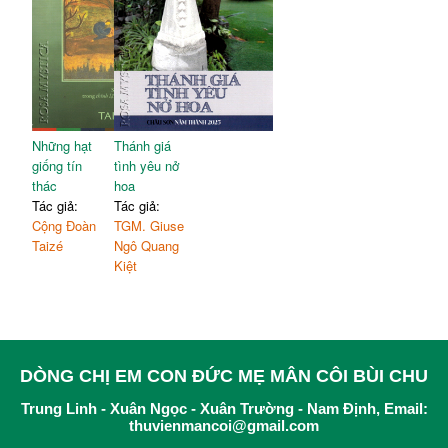
Những hạt
Thánh giá
giống tín
tình yêu nở
thác
hoa
Tác giả:
Tác giả:
Cộng Đoàn
TGM. Giuse
Taizé
Ngô Quang
Kiệt
DÒNG CHỊ EM CON ĐỨC MẸ MÂN CÔI BÙI CHU
Trung Linh - Xuân Ngọc - Xuân Trường - Nam Định, Email:
thuvienmancoi@gmail.com