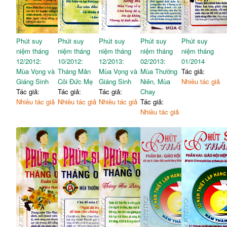
chống lại Ta
60. Con có mến Thầy hơn
179
27. Mới và cũ
77
các anh em này không
28. Phần tốt nhất
80
29. Như các trẻ nhỏ
83
Phút suy
Phút suy
Phút suy
Phút suy
Phút suy
30. Anh chỉ còn thiếu một sự
87
niệm tháng
niệm tháng
niệm tháng
niệm tháng
niệm tháng
12/2012:
10/2012:
12/2013:
02/2013:
01/2014
Mùa Vọng và
Tháng Mân
Mùa Vọng và
Mùa Thường
Tác giả:
Giáng Sinh
Côi Đức Mẹ
Giáng Sinh
Niên, Mùa
Nhiều tác giả
Tác giả:
Tác giả:
Tác giả:
Chay
Nhiều tác giả
Nhiều tác giả
Nhiều tác giả
Tác giả:
Nhiều tác giả