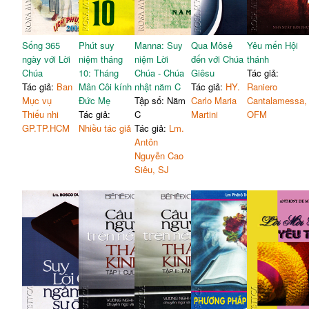
Sống 365
Phút suy
Manna: Suy
Qua Môsê
Yêu mến Hội
ngày với Lời
niệm tháng
niệm Lời
đến với Chúa
thánh
Chúa
10: Tháng
Chúa - Chúa
Giêsu
Tác giả:
Tác giả:
Ban
Mân Côi kính
nhật năm C
Tác giả:
HY.
Raniero
Mục vụ
Đức Mẹ
Tập số: Năm
Carlo Maria
Cantalamessa,
Thiếu nhi
Tác giả:
C
Martini
OFM
GP.TP.HCM
Nhiều tác giả
Tác giả:
Lm.
Antôn
Nguyễn Cao
Siêu, SJ