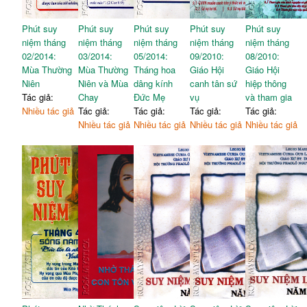
Phút suy
Phút suy
Phút suy
Phút suy
Phút suy
niệm tháng
niệm tháng
niệm tháng
niệm tháng
niệm tháng
02/2014:
03/2014:
05/2014:
09/2010:
08/2010:
Mùa Thường
Mùa Thường
Tháng hoa
Giáo Hội
Giáo Hội
Niên
Niên và Mùa
dâng kính
canh tân sứ
hiệp thông
Tác giả:
Chay
Đức Mẹ
vụ
và tham gia
Nhiều tác giả
Tác giả:
Tác giả:
Tác giả:
Tác giả:
Nhiều tác giả
Nhiều tác giả
Nhiều tác giả
Nhiều tác giả