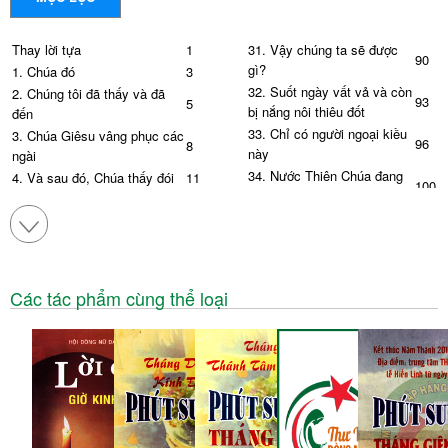
Thay lời tựa
1
31. Vậy chúng ta sẽ được
90
gì?
1. Chúa đó
3
32. Suốt ngày vất vả và còn
2. Chúng tôi đã thấy và đã
93
5
bị nắng nôi thiêu đốt
đến
33. Chỉ có người ngoại kiều
3. Chúa Giêsu vâng phục các
96
8
này
ngài
34. Nước Thiên Chúa đang
4. Và sau đó, Chúa thấy đói
11
100
ở giữa các ông
5. Mẹ Chúa Giêsu cũng có
14
35. Nếu hạt lúa
103
mặt ở đấy
36. Thầy đã chọn anh em
106
6. Đổ đầy tràn miệng chum
17
37. Tôi đứng lên và sẽ đi
109
7. Phải sinh lại lần nữa
20
38. Lúc nào con cũng ở với
8. Đồng lúa đã chín vàng
112
Các tác phẩm cùng thể loại
22
cha
đang chờ ngày gặt hái
39. Chính giờ anh em không
9. Đánh cá người
25
115
ngờ
10. Những người Chúa muốn
28
40. Tôi không biết các cô
118
11. Ánh sáng trần gian
31
41. Thưa Thầy, nếu có Thầy
12. Có, có: không, không
34
121
ở đây
13. Những người ngoại không
37
42. Chúa Giêsu khóc
124
làm như thế sao