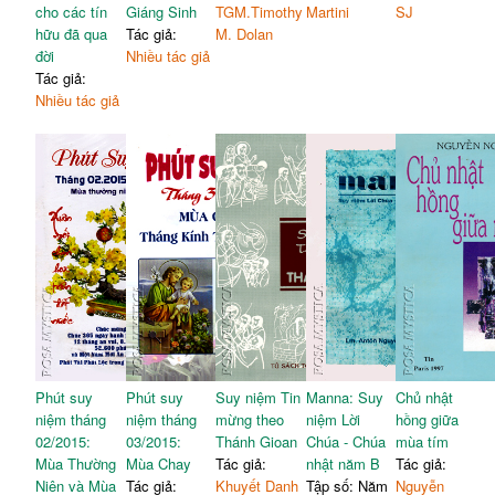
cho các tín
Giáng Sinh
TGM.Timothy
Martini
SJ
hữu đã qua
Tác giả:
M. Dolan
đời
Nhiều tác giả
Tác giả:
Nhiều tác giả
Phút suy
Phút suy
Suy niệm Tin
Manna: Suy
Chủ nhật
niệm tháng
niệm tháng
mừng theo
niệm Lời
hồng giữa
02/2015:
03/2015:
Thánh Gioan
Chúa - Chúa
mùa tím
Mùa Thường
Mùa Chay
Tác giả:
nhật năm B
Tác giả:
Niên và Mùa
Tác giả:
Khuyết Danh
Tập số: Năm
Nguyễn