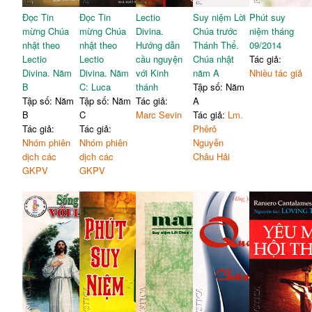
Đọc Tin
Đọc Tin
Lectio
Suy niệm Lời
Phút suy
mừng Chúa
mừng Chúa
Divina.
Chúa trước
niệm tháng
nhật theo
nhật theo
Hướng dẫn
Thánh Thể.
09/2014
Lectio
Lectio
cầu nguyện
Chúa nhật
Tác giả:
Divina. Năm
Divina. Năm
với Kinh
năm A
Nhiều tác giả
B
C: Luca
thánh
Tập số: Năm
Tập số: Năm
Tập số: Năm
Tác giả:
A
B
C
Marc Sevin
Tác giả:
Lm.
Tác giả:
Tác giả:
Phêrô
Nhóm phiên
Nhóm phiên
Nguyễn
dịch các
dịch các
Châu Hải
GKPV
GKPV