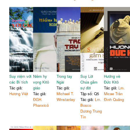
Suy niệm với
Niềm hy
Trong tay
Suy Lời
Hướng về
các Bí tích
vọng Kitô
Ngài
Chúa gẫm
Đức Kitô
Tác giả:
giáo
Tác giả:
sự đời
Tác giả:
Lm.
Hương Việt
Tác giả:
Michael T.
Tập số: Q5
Micae Trần
ĐGH.
Winstanley
Tác giả:
Lm.
Đình Quảng
Phanxicô
Bosco
Dương Trung
Tín