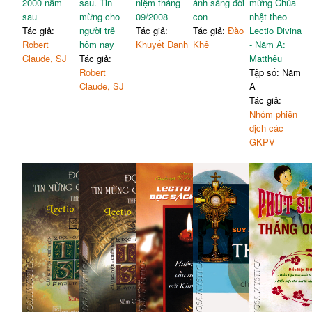
2000 năm
sau. Tin
niệm tháng
ánh sáng đời
mừng Chúa
sau
mừng cho
09/2008
con
nhật theo
Tác giả:
người trẻ
Tác giả:
Tác giả:
Đào
Lectio Divina
Robert
hôm nay
Khuyết Danh
Khê
- Năm A:
Claude, SJ
Tác giả:
Matthêu
Robert
Tập số: Năm
Claude, SJ
A
Tác giả:
Nhóm phiên
dịch các
GKPV