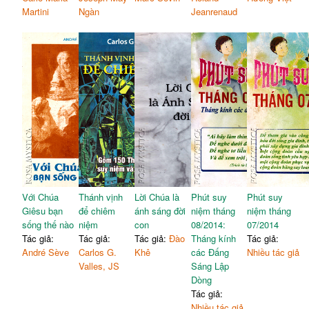
Martini
Ngàn
Jeanrenaud
Với Chúa
Thánh vịnh
Lời Chúa là
Phút suy
Phút suy
Giêsu bạn
để chiêm
ánh sáng đời
niệm tháng
niệm tháng
sống thế nào
niệm
con
08/2014:
07/2014
Tác giả:
Tác giả:
Tác giả:
Đào
Tháng kính
Tác giả:
André Sève
Carlos G.
Khê
các Đấng
Nhiều tác giả
Valles, JS
Sáng Lập
Dòng
Tác giả:
Nhiều tác giả