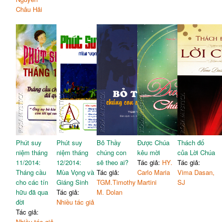
Châu Hải
Phút suy
Phút suy
Bỏ Thầy
Được Chúa
Thách đố
niệm tháng
niệm tháng
chúng con
kêu mời
của Lời Chúa
11/2014:
12/2014:
sẽ theo ai?
Tác giả:
HY.
Tác giả:
Tháng cầu
Mùa Vọng và
Tác giả:
Carlo Maria
Vima Dasan,
cho các tín
Giáng Sinh
TGM.Timothy
Martini
SJ
hữu đã qua
Tác giả:
M. Dolan
đời
Nhiều tác giả
Tác giả:
Nhiều tác giả