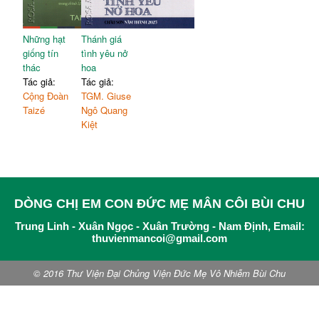
Những hạt
Thánh giá
giống tín
tình yêu nở
thác
hoa
Tác giả:
Tác giả:
Cộng Đoàn
TGM. Giuse
Taizé
Ngô Quang
Kiệt
DÒNG CHỊ EM CON ĐỨC MẸ MÂN CÔI BÙI CHU
Trung Linh - Xuân Ngọc - Xuân Trường - Nam Định, Email:
thuvienmancoi@gmail.com
© 2016 Thư Viện Đại Chủng Viện Đức Mẹ Vô Nhiễm Bùi Chu