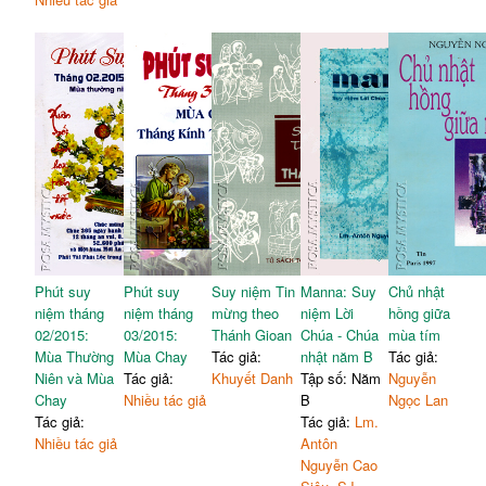
Phút suy
Phút suy
Suy niệm Tin
Manna: Suy
Chủ nhật
niệm tháng
niệm tháng
mừng theo
niệm Lời
hồng giữa
02/2015:
03/2015:
Thánh Gioan
Chúa - Chúa
mùa tím
Mùa Thường
Mùa Chay
Tác giả:
nhật năm B
Tác giả:
Niên và Mùa
Tác giả:
Khuyết Danh
Tập số: Năm
Nguyễn
Chay
Nhiều tác giả
B
Ngọc Lan
Tác giả:
Tác giả:
Lm.
Nhiều tác giả
Antôn
Nguyễn Cao