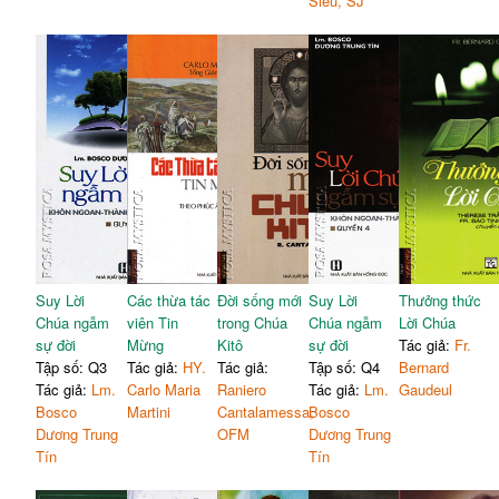
Siêu, SJ
Suy Lời
Các thừa tác
Đời sống mới
Suy Lời
Thưởng thức
Chúa ngẫm
viên Tin
trong Chúa
Chúa ngẫm
Lời Chúa
sự đời
Mừng
Kitô
sự đời
Tác giả:
Fr.
Tập số: Q3
Tác giả:
HY.
Tác giả:
Tập số: Q4
Bernard
Tác giả:
Lm.
Carlo Maria
Raniero
Tác giả:
Lm.
Gaudeul
Bosco
Martini
Cantalamessa,
Bosco
Dương Trung
OFM
Dương Trung
Tín
Tín