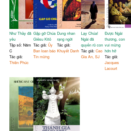
Như Thầy đã
Gặp gỡ Chúa
Dung nhan
Lạy Chúa!
Được Ngài
yêu
Giêsu Kitô
rạng ngời
Ngài đã
thương, con
Tập số: Năm
Tác giả:
Ủy
Tác giả:
quyến rũ con
vui mừng
C
Ban loan báo
Khuyết Danh
Tác giả:
Cao
hớn hở
Tác giả:
Tin mừng
Gia An, SJ
Tác giả:
Thiên Phúc
Jacques
Lacourt