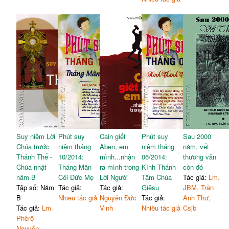
Suy niệm Lời
Phút suy
Cain giết
Phút suy
Sau 2000
Chúa trước
niệm tháng
Aben, em
niệm tháng
năm, vết
Thánh Thể -
10/2014:
mình...nhận
06/2014:
thương vẫn
Chúa nhật
Tháng Mân
ra mình trong
Kính Thánh
còn đó
năm B
Côi Đức Mẹ
Lời Người
Tâm Chúa
Tác giả:
Lm.
Tập số: Năm
Tác giả:
Tác giả:
Giêsu
JBM. Trần
B
Nhiều tác giả
Nguyễn Đức
Tác giả:
Anh Thư,
Tác giả:
Lm.
Vinh
Nhiều tác giả
Csjb
Phêrô
Nguyễn