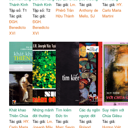
Thánh Kinh
Thánh Kinh
Tác giả:
Lm.
Tác giả:
Tác giả:
HY.
Tập số: T1
Tập số: T2
Phêrô Trần
Anthony de
Carlo Maria
Tác giả:
Tác giả:
Hữu Thành
Mello, SJ
Martini
ĐGH.
ĐGH.
Benedicto
Benedicto
XVI
XVI
Khát khao
Những mảnh
Tìm kiếm
Các dụ ngôn
Suy niệm với
Thiên Chúa
đời thường
Đức tin
ngược đời
Chúa Giêsu
Tác giả:
HY.
Tác giả:
Lm.
Tác giả:
Tác giả:
Tác giả:
Carlo Maria
Joseph Mây
Marc Sevin
Roland
Hương Việt