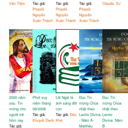
Văn Tiệm
Tác giả:
Tác giả:
Tác giả:
Claude, SJ
Phaolô
Phaolô
Phaolô
Nguyễn
Nguyễn
Nguyễn
Xuân Thành
Xuân Thành
Xuân Thành
2000 năm
Phút suy
Lời Ngài là
Đọc Tin
Đọc Tin
sau. Tin
niệm tháng
ánh sáng đời
mừng Chúa
mừng Chúa
mừng cho
09/2008
con
nhật theo
nhật theo
người trẻ
Tác giả:
Tác giả:
Đào
Lectio Divina
Lectio
hôm nay
Khuyết Danh
Khê
- Năm A:
Divina. Năm
Tác giả:
Matthêu
B