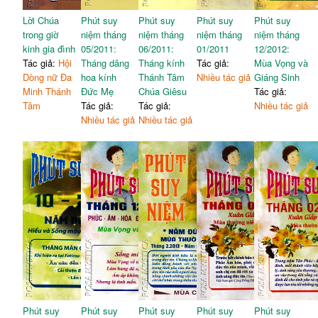
Lời Chúa
Phút suy
Phút suy
Phút suy
Phút suy
trong giờ
niệm tháng
niệm tháng
niệm tháng
niệm tháng
kinh gia đình
05/2011:
06/2011:
01/2011
12/2012:
Tác giả:
Hội
Tháng dâng
Tháng kính
Tác giả:
Mùa Vọng và
Dòng nữ Đa
hoa kính
Thánh Tâm
Nhiều tác giả
Giáng Sinh
Minh Thánh
Đức Mẹ
Chúa Giêsu
Tác giả:
Tâm
Tác giả:
Tác giả:
Nhiều tác giả
Nhiều tác giả
Nhiều tác giả
Phút suy
Phút suy
Phút suy
Phút suy
Phút suy