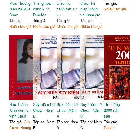
Mùa Thường
Tháng hoa
Giáo Hội
Giáo Hội
Tác giả:
Niên và Mùa
dâng kính
canh tân sứ
hiệp thông
Nhiều tác giả
Chay
Đức Mẹ
vụ
và tham gia
Tác giả:
Tác giả:
Tác giả:
Tác giả:
Nhiều tác giả
Nhiều tác giả
Nhiều tác giả
Nhiều tác giả
Nhờ Thánh
Suy niệm Lời
Suy niệm Lời
Suy niệm Lời
Tin mừng
Kinh con tôn
Chúa - Năm
Chúa - Năm
Chúa - Năm
2000 năm
vinh Chúa
B
A
C
sau
Tác giả:
Gm.
Tập số: Năm
Tập số: Năm
Tập số: Năm
Tác giả:
Giuse Hoàng
B
A
C
Robert