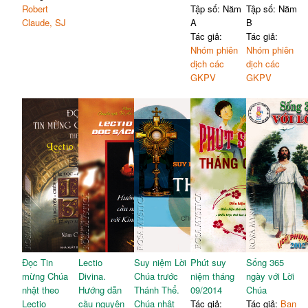
Robert
Tập số: Năm
Tập số: Năm
Claude, SJ
A
B
Tác giả:
Tác giả:
Nhóm phiên
Nhóm phiên
dịch các
dịch các
GKPV
GKPV
Đọc Tin
Lectio
Suy niệm Lời
Phút suy
Sống 365
mừng Chúa
Divina.
Chúa trước
niệm tháng
ngày với Lời
nhật theo
Hướng dẫn
Thánh Thể.
09/2014
Chúa
Lectio
cầu nguyện
Chúa nhật
Tác giả:
Tác giả:
Ban