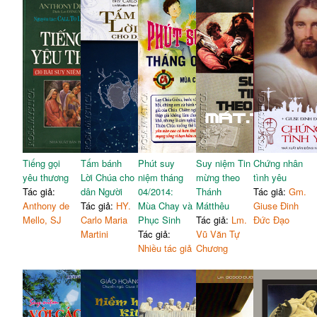
Tiếng gọi
Tấm bánh
Phút suy
Suy niệm Tin
Chứng nhân
yêu thương
Lời Chúa cho
niệm tháng
mừng theo
tình yêu
Tác giả:
dân Người
04/2014:
Thánh
Tác giả:
Gm.
Anthony de
Tác giả:
HY.
Mùa Chay và
Mátthêu
Giuse Đinh
Mello, SJ
Carlo Maria
Phục Sinh
Tác giả:
Lm.
Đức Đạo
Martini
Tác giả:
Vũ Văn Tự
Nhiều tác giả
Chương