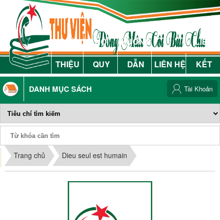
GIỚI
NỘI
HƯỚNG
LIÊN
THIỆU
QUY
DẪN
LIÊN HỆ
KẾT
DANH MỤC SÁCH
Tài Khoản
Phiếu Sách
Trang chủ
Dieu seul est humain