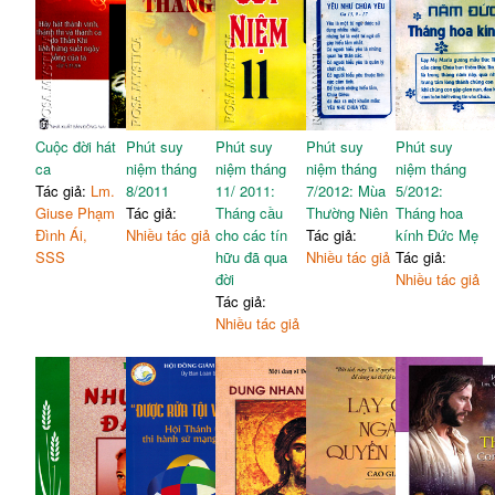
Cuộc đời hát
Phút suy
Phút suy
Phút suy
Phút suy
ca
niệm tháng
niệm tháng
niệm tháng
niệm tháng
Tác giả:
Lm.
8/2011
11/ 2011:
7/2012: Mùa
5/2012:
Giuse Phạm
Tác giả:
Tháng cầu
Thường Niên
Tháng hoa
Đình Ái,
Nhiều tác giả
cho các tín
Tác giả:
kính Đức Mẹ
SSS
hữu đã qua
Nhiều tác giả
Tác giả:
đời
Nhiều tác giả
Tác giả:
Nhiều tác giả