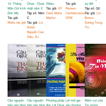
10: Tháng
Chúa - Chúa
Giêsu
Tác giả:
sự đời
Mân Côi kính
nhật năm C
Tác giả:
HY.
Raniero
Tập số: Q2
Đức Mẹ
Tập số: Năm
Carlo Maria
Cantalamessa,
Tác giả:
Lm.
Tác giả:
C
Martini
OFM
Bosco
Nhiều tác giả
Tác giả:
Lm.
Dương Trung
Antôn
Tín
Nguyễn Cao
Siêu, SJ
Cầu nguyện
Cầu nguyện
Phương pháp
Lời mời gọi
Niềm vui của
trên nền tảng
trên nền tảng
đọc Lời Chúa
yêu thương
Tin mừng