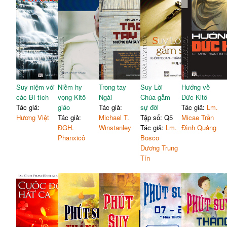
Suy niệm với
Niềm hy
Trong tay
Suy Lời
Hướng về
các Bí tích
vọng Kitô
Ngài
Chúa gẫm
Đức Kitô
Tác giả:
giáo
Tác giả:
sự đời
Tác giả:
Lm.
Hương Việt
Tác giả:
Michael T.
Tập số: Q5
Micae Trần
ĐGH.
Winstanley
Tác giả:
Lm.
Đình Quảng
Phanxicô
Bosco
Dương Trung
Tín