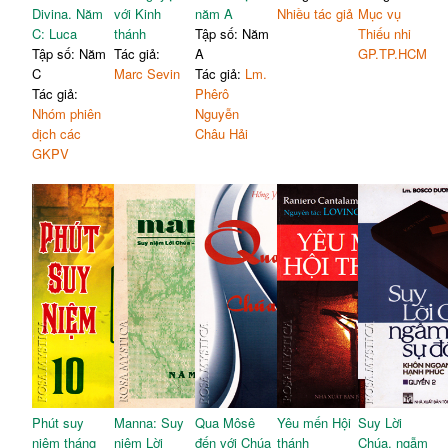
Divina. Năm
với Kinh
năm A
Nhiều tác giả
Mục vụ
C: Luca
thánh
Tập số: Năm
Thiếu nhi
Tập số: Năm
Tác giả:
A
GP.TP.HCM
C
Marc Sevin
Tác giả:
Lm.
Tác giả:
Phêrô
Nhóm phiên
Nguyễn
dịch các
Châu Hải
GKPV
Phút suy
Manna: Suy
Qua Môsê
Yêu mến Hội
Suy Lời
niệm tháng
niệm Lời
đến với Chúa
thánh
Chúa, ngẫm