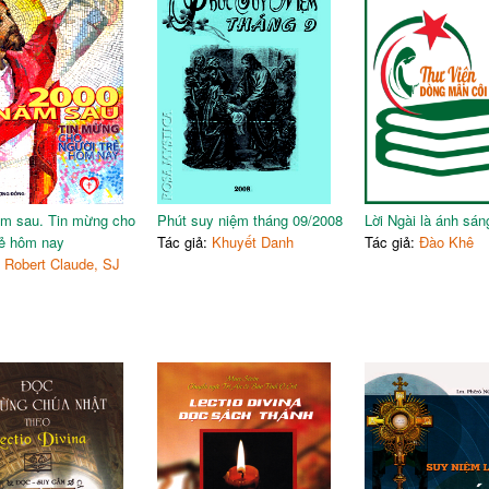
m sau. Tin mừng cho
Phút suy niệm tháng 09/2008
Lời Ngài là ánh sán
rẻ hôm nay
Tác giả:
Khuyết Danh
Tác giả:
Đào Khê
:
Robert Claude, SJ