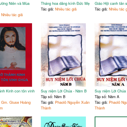
ường Niên và Mùa
Tháng hoa dâng kính Đức Mẹ
Giáo Hội canh tân 
Tác giả:
Nhiều tác giả
Tác giả:
Nhiều tác 
:
Nhiều tác giả
nh Kinh con tôn vinh
Suy niệm Lời Chúa - Năm B
Suy niệm Lời Chúa
Tập số: Năm B
Tập số: Năm A
:
Gm. Giuse Hoàng
Tác giả:
Phaolô Nguyễn Xuân
Tác giả:
Phaolô Ng
ệm
Thành
Thành