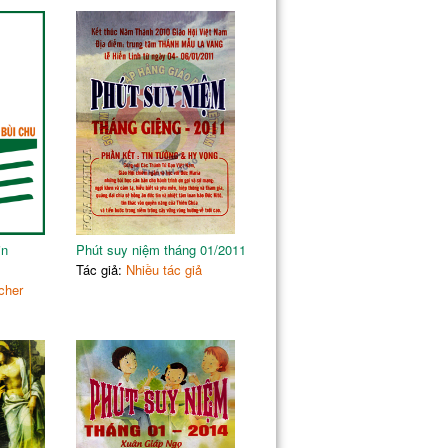
123
132
142
154
162
172
183
194
205
in
Phút suy niệm tháng 01/2011
218
Tác giả:
Nhiều tác giả
231
cher
243
ong lịch sử
255
267
278