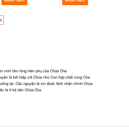
Mượn sách
Mượn sách
ch
ôn vinh tấm lòng hiền phụ của Chúa Cha
uyện là kết hiệp với Chúa như Con hợp nhất cùng Cha
 sống lại: Cầu nguyện là xin được lãnh nhận chính Chúa
n là ở kề bên Chúa Cha
u: Lời kinh của mọi lời kinh
i nguyện tận hiến
y Dầu: "Xin vâng theo ý Cha"
á:
Sao Chúa bỏ rơi con?
ạy Cha, xin tha cho họ
à lắng nghe Chúa nói trong thinh lặng