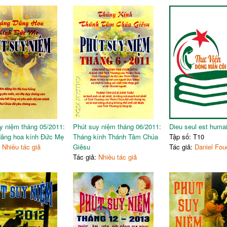
 sau khi Chúa Giêsu lên trời:
Cầu nguyện với và trong Giáo Hội
à phương thế hữu hiệu đương đầu với mọi nghịch cảnh
guyện và phục vụ Lời Chúa
nguyện với chính Chúa Giêsu, Đấng ngự bên hữu Chúa Cha
n cần và liên kết với mọi người trong cầu nguyện
TÍN HỮU
úp chúng ta cầu nguyện
 cái gọi Cha "Abba"
ủa chúng ta khi cầu nguyện
m niệm Chúa càng gần gũi anh chị em mình
y niệm tháng 05/2011:
Phút suy niệm tháng 06/2011:
Dieu seul est huma
xin, chúc tụng và cảm tạ Chúa đã tỏ lộ những điều còn ẩn giấu
dâng hoa kính Đức Mẹ
Tháng kính Thánh Tâm Chúa
Tập số: T10
u nguyện là sống những tâm tình của Đức Kitô
:
Nhiều tác giả
Giêsu
Tác giả:
Daniel Fou
Tác giả:
Nhiều tác giả
3): Nhờ cầu nguyện, cộng đoàn được liên kết với Chúa và gắn bó với nhau
):
Nhờ cầu nguyện, Hội Thánh nhìn thấy Chúa đang hiện diện và hành động tr
 giữa các Kitô hữu với Thiên Chúa
 gặp gỡ và trò chuyện với Chúa