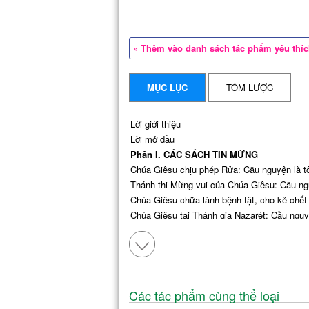
» Thêm vào danh sách tác phẩm yêu thí
MỤC LỤC
TÓM LƯỢC
Lời giới thiệu
Lời mở đầu
Phần I. CÁC SÁCH TIN MỪNG
Chúa Giêsu chịu phép Rửa: Cầu nguyện là t
Thánh thi Mừng vui của Chúa Giêsu: Cầu ng
Chúa Giêsu chữa lành bệnh tật, cho kẻ chết
Chúa Giêsu tại Thánh gia Nazarét:
Cầu nguyệ
Lời nguyện lập phép Thánh Thể của Chúa Giês
Lời cầu nguyện linh mục của Chúa Giêsu:
Lờ
Lời cầu nguyện của Chúa Giêsu tại Vườn Câ
Lời cầu nguyện của Chúa Giêsu trên Thập gi
Lời cầu nguyện cuối cùng của Chúa Giêsu:
L
Các tác phẩm cùng thể loại
Chúa Giêsu chết trên Thập giá: Cầu nguyện l