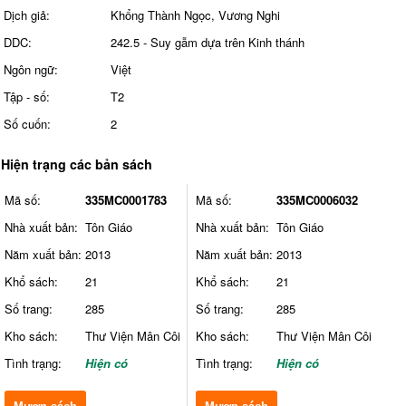
Dịch giả:
Khổng Thành Ngọc, Vương Nghi
DDC:
242.5 - Suy gẫm dựa trên Kinh thánh
Ngôn ngữ:
Việt
Tập - số:
T2
Số cuốn:
2
Hiện trạng các bản sách
Mã số:
335MC0001783
Mã số:
335MC0006032
Nhà xuất bản:
Tôn Giáo
Nhà xuất bản:
Tôn Giáo
Năm xuất bản:
2013
Năm xuất bản:
2013
Khổ sách:
21
Khổ sách:
21
Số trang:
285
Số trang:
285
Kho sách:
Thư Viện Mân Côi
Kho sách:
Thư Viện Mân Côi
Tình trạng:
Hiện có
Tình trạng:
Hiện có