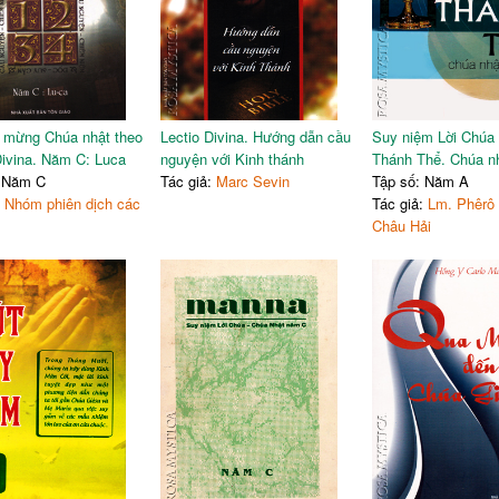
 mừng Chúa nhật theo
Lectio Divina. Hướng dẫn cầu
Suy niệm Lời Chúa 
Divina. Năm C: Luca
nguyện với Kinh thánh
Thánh Thể. Chúa n
: Năm C
Tác giả:
Marc Sevin
Tập số: Năm A
:
Nhóm phiên dịch các
Tác giả:
Lm. Phêrô
Châu Hải