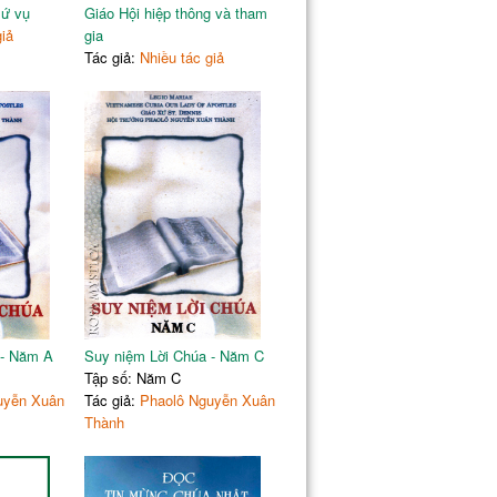
sứ vụ
Giáo Hội hiệp thông và tham
giả
gia
Tác giả:
Nhiều tác giả
 - Năm A
Suy niệm Lời Chúa - Năm C
Tập số: Năm C
uyễn Xuân
Tác giả:
Phaolô Nguyễn Xuân
Thành