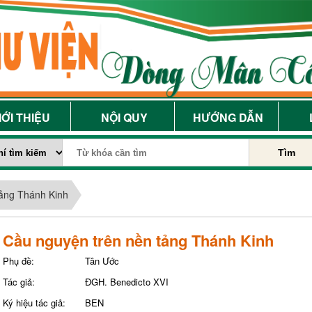
IỚI THIỆU
NỘI QUY
HƯỚNG DẪN
Tìm
tảng Thánh Kinh
Cầu nguyện trên nền tảng Thánh Kinh
Phụ đề:
Tân Ước
Tác giả:
ĐGH. Benedicto XVI
Ký hiệu tác giả:
BEN