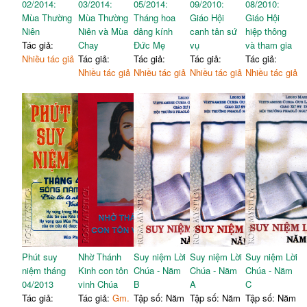
02/2014:
03/2014:
05/2014:
09/2010:
08/2010:
Mùa Thường
Mùa Thường
Tháng hoa
Giáo Hội
Giáo Hội
Niên
Niên và Mùa
dâng kính
canh tân sứ
hiệp thông
Tác giả:
Chay
Đức Mẹ
vụ
và tham gia
Nhiều tác giả
Tác giả:
Tác giả:
Tác giả:
Tác giả:
Nhiều tác giả
Nhiều tác giả
Nhiều tác giả
Nhiều tác giả
Phút suy
Nhờ Thánh
Suy niệm Lời
Suy niệm Lời
Suy niệm Lời
niệm tháng
Kinh con tôn
Chúa - Năm
Chúa - Năm
Chúa - Năm
04/2013
vinh Chúa
B
A
C
Tác giả:
Tác giả:
Gm.
Tập số: Năm
Tập số: Năm
Tập số: Năm