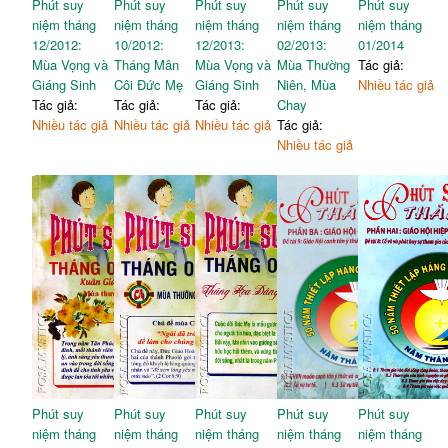
yêu
15. Chúa nhật 15: Yêu rồi
Phút suy
Phút suy
Phút suy
Phút suy
Phút suy
96
làm
9. Chúa nhật 3: Thủ lãnh
niệm tháng
niệm tháng
niệm tháng
niệm tháng
niệm tháng
203
Giáo Hội
12/2012:
10/2012:
12/2013:
02/2013:
01/2014
16. Chúa nhật 16: Chọn
100
Mùa Vọng và
Tháng Mân
Mùa Vọng và
Mùa Thường
Tác giả:
phần tốt nhất
10. Chúa nhật 4: Đồng cổ
207
Giáng Sinh
Côi Đức Mẹ
Giáng Sinh
Niên, Mùa
Nhiều tác giả
xanh, dòng suối mát
17. Chúa nhật 17: Lời kinh
104
Tác giả:
Tác giả:
Tác giả:
Chay
tuyệt vời
11. Chúa nhật 5: Như Thầy
211
Nhiều tác giả
Nhiều tác giả
Nhiều tác giả
Tác giả:
đã yêu
18. Chúa nhật 18: Nghệ
108
Nhiều tác giả
thuật làm giàu
12. Chúa nhật 6: Hiện diện
215
của kẻ vắng mặt
19. Chúa nhật 19: Ngày mai
112
không bao giờ đến
13. Lễ Thăng Thiên: Cuộc
219
sống chứng nhân
20. Chúa nhật 20: Ngọn lửa
115
tình yêu
14. Lễ Hiện Xuống: Khai
222
sinh Giáo Hội Truyền Giáo
Phút suy
Phút suy
Phút suy
Phút suy
Phút suy
niệm tháng
niệm tháng
niệm tháng
niệm tháng
niệm tháng