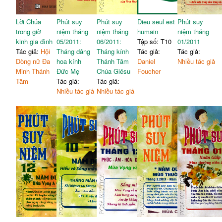
bên Chúa
dịu hiền
33. Chúa nhật 33: Trắc
5. Chúa nhật 5: Thàng quả
162
56
Lời Chúa
Phút suy
Phút suy
Dieu seul est
Phút suy
nghiệm Đức tin
vàng son
trong giờ
niệm tháng
niệm tháng
humain
niệm tháng
34. Chúa nhật 34: Cơn cám
6. Chúa nhật 6: Hạnh phúc
166
kinh gia đình
05/2011:
60
06/2011:
Tập số: T10
01/2011
dỗ cuối cùng
đích thực
Tác giả:
Hội
Tháng dâng
Tháng kính
Tác giả:
Tác giả:
III. MÙA CHAY VÀ PHỤC
7. Chúa nhật 7: Tha thứ là
Dòng nữ Đa
hoa kính
Thánh Tâm
Daniel
Nhiều tác giả
65
SINH
trao ban hai lần
Minh Thánh
Đức Mẹ
Chúa Giêsu
Foucher
1. Chúa nhật 1: Cú nhẩy
8. Chúa nhật 8: Cây đời
Tâm
Tác giả:
Tác giả:
173
70
ngoại mục
xanh tươi
Nhiều tác giả
Nhiều tác giả
2. Chúa nhật 2: Người vẫn
9. Chúa nhật 9: Đức Tin
177
74
đồng hành
mãnh liệt
3. Chúa nhật 3: Cơ hội thứ
10. Chúa nhật 10: Sự sống
180
78
hai
hay nỗi chết
4. Chúa nhật 4: Trong đôi
11. Chúa nhật 11: Yêu nhiều
184
82
mắt Cha
tha nhiều
5. Chúa nhật 5: Tội bắt quả
12. Chúa nhật 12: Dấu
188
85
tang
chứng tình yêu
6. Lễ Lá: Yêu cho đến cùng
192
13. Chúa nhật 13: Đời là
89
những chọn lựa
7. Chúa nhật 1: Tin Mừng
195
Phục Sinh
14. Chúa nhật 14: Mệnh
92
mông lúa đồng
8. Chúa nhật 2: Tần số tình
198