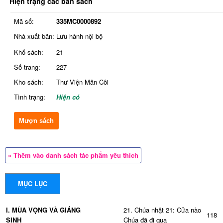
Hiện trạng các bản sách
Mã số:
335MC0000892
Nhà xuất bản:
Lưu hành nội bộ
Khổ sách:
21
Số trang:
227
Kho sách:
Thư Viện Mân Côi
Tình trạng:
Hiện có
Mượn sách
» Thêm vào danh sách tác phẩm yêu thích
MỤC LỤC
I. MÙA VỌNG VÀ GIÁNG
21. Chúa nhật 21: Cửa nào
118
SINH
Chúa đã đi qua