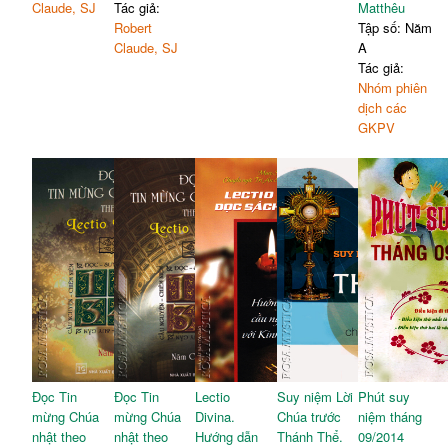
Claude, SJ
Tác giả:
Matthêu
Robert
Tập số: Năm
Claude, SJ
A
Tác giả:
Nhóm phiên
dịch các
GKPV
Đọc Tin
Đọc Tin
Lectio
Suy niệm Lời
Phút suy
mừng Chúa
mừng Chúa
Divina.
Chúa trước
niệm tháng
nhật theo
nhật theo
Hướng dẫn
Thánh Thể.
09/2014