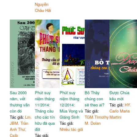
Nguyễn
Châu Hải
Sau 2000
Phút suy
Phút suy
Bỏ Thầy
Được Chúa
năm, vết
niệm tháng
niệm tháng
chúng con
kêu mời
thương vẫn
11/2014:
12/2014:
sẽ theo ai?
Tác giả:
HY.
còn đó
Tháng cầu
Mùa Vọng và
Tác giả:
Carlo Maria
Tác giả:
Lm.
cho các tín
Giáng Sinh
TGM.Timothy
Martini
JBM. Trần
hữu đã qua
Tác giả:
M. Dolan
Anh Thư,
đời
Nhiều tác giả
Csjb
Tác giả: