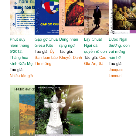
Phút suy
Gặp gỡ Chúa
Dung nhan
Lạy Chúa!
Được Ngài
niệm tháng
Giêsu Kitô
rạng ngời
Ngài đã
thương, con
5/2012:
Tác giả:
Ủy
Tác giả:
quyến rũ con
vui mừng
Tháng hoa
Ban loan báo
Khuyết Danh
Tác giả:
Cao
hớn hở
kính Đức Mẹ
Tin mừng
Gia An, SJ
Tác giả:
Tác giả:
Jacques
Nhiều tác giả
Lacourt