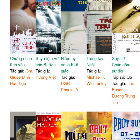
Chứng nhân
Suy niệm với
Niềm hy
Trong tay
Suy Lời
tình yêu
các Bí tích
vọng Kitô
Ngài
Chúa gẫm
Tác giả:
Gm.
Tác giả:
giáo
Tác giả:
sự đời
Giuse Đinh
Hương Việt
Tác giả:
Michael T.
Tập số: Q5
Đức Đạo
ĐGH.
Winstanley
Tác giả:
Lm.
Phanxicô
Bosco
Dương Trung
Tín