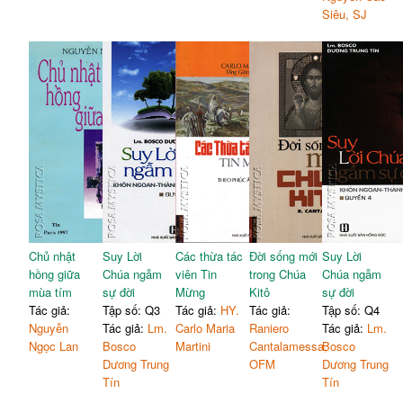
Siêu, SJ
Chủ nhật
Suy Lời
Các thừa tác
Đời sống mới
Suy Lời
hồng giữa
Chúa ngẫm
viên Tin
trong Chúa
Chúa ngẫm
mùa tím
sự đời
Mừng
Kitô
sự đời
Tác giả:
Tập số: Q3
Tác giả:
HY.
Tác giả:
Tập số: Q4
Nguyễn
Tác giả:
Lm.
Carlo Maria
Raniero
Tác giả:
Lm.
Ngọc Lan
Bosco
Martini
Cantalamessa,
Bosco
Dương Trung
OFM
Dương Trung
Tín
Tín