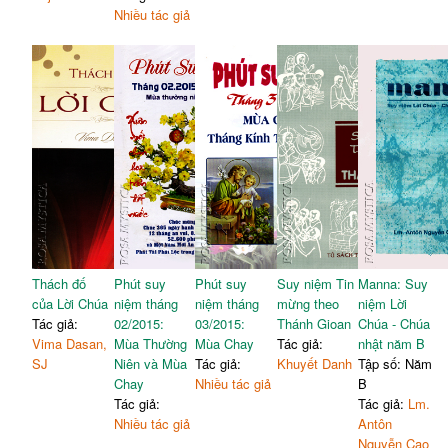
Nhiều tác giả
Thách đố
Phút suy
Phút suy
Suy niệm Tin
Manna: Suy
của Lời Chúa
niệm tháng
niệm tháng
mừng theo
niệm Lời
Tác giả:
02/2015:
03/2015:
Thánh Gioan
Chúa - Chúa
Vima Dasan,
Mùa Thường
Mùa Chay
Tác giả:
nhật năm B
SJ
Niên và Mùa
Tác giả:
Khuyết Danh
Tập số: Năm
Chay
Nhiều tác giả
B
Tác giả:
Tác giả:
Lm.
Nhiều tác giả
Antôn
Nguyễn Cao