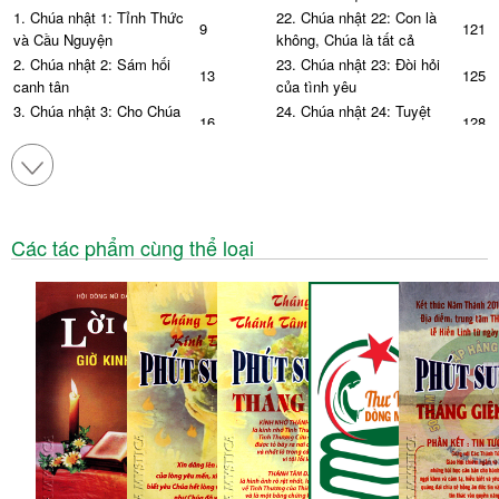
1. Chúa nhật 1: Tỉnh Thức
22. Chúa nhật 22: Con là
9
121
và Cầu Nguyện
không, Chúa là tất cả
2. Chúa nhật 2: Sám hối
23. Chúa nhật 23: Đòi hỏi
13
125
canh tân
của tình yêu
3. Chúa nhật 3: Cho Chúa
24. Chúa nhật 24: Tuyệt
16
128
một cơ hội
đỉnh của yêu thương
4. Chúa nhật 4: Maria dám
25. Chúa nhật 25: Nhận lãnh
20
132
tin
để trao ban
5. Lễ Giáng Sinh: Quà tặng
24
26. Chúa nhật 26: Giấy
135
thông hành Nước Trời
6. Lễ Thánh Gia: Mái ấm và
28
Các tác phẩm cùng thể loại
tình thương
27. Chúa nhật 27: Chiếc
139
bình trống rỗng
7. Lễ Hiển Linh: Ánh sáng
33
và bóng tối
28. Chúa nhật 28: Dòng suối
142
ân tình
II. MÙA THƯỜNG NIÊN
29. Chúa nhật 29: Cầu thay
1. Chúa nhật 1: Tình yêu
146
39
nguyện giúp
cứu thế
30. Chúa nhật 30: Ai là
2. Chúa nhật 2: Hạnh phúc
150
43
người công chính
mong manh
31. Chúa nhật 31: Có một
3. Chúa nhật 3: Xóa nợ cho
155
47
cái nhìn như thế
nhau
32. Chúa nhật 32: Hợp hoan
4. Chúa nhật 4: Kiên vững -
158
51