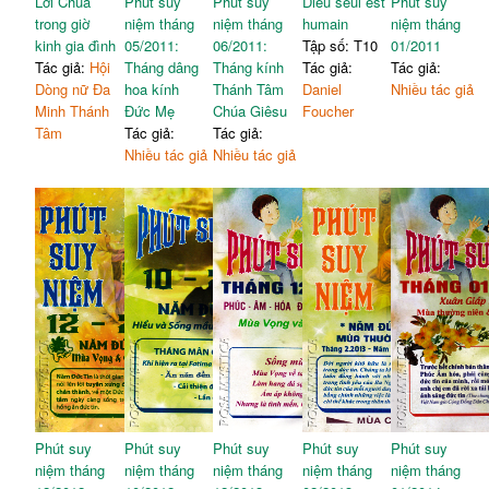
Lời Chúa
Phút suy
Phút suy
Dieu seul est
Phút suy
trong giờ
niệm tháng
niệm tháng
humain
niệm tháng
kinh gia đình
05/2011:
06/2011:
Tập số: T10
01/2011
Tác giả:
Hội
Tháng dâng
Tháng kính
Tác giả:
Tác giả:
Dòng nữ Đa
hoa kính
Thánh Tâm
Daniel
Nhiều tác giả
Minh Thánh
Đức Mẹ
Chúa Giêsu
Foucher
Tâm
Tác giả:
Tác giả:
Nhiều tác giả
Nhiều tác giả
Phút suy
Phút suy
Phút suy
Phút suy
Phút suy
niệm tháng
niệm tháng
niệm tháng
niệm tháng
niệm tháng