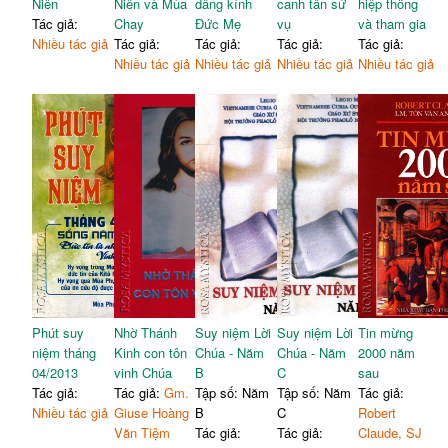
Niên
Niên và Mùa
dâng kính
canh tân sứ
hiệp thông
Tác giả:
Chay
Đức Mẹ
vụ
và tham gia
Nhiều tác giả
Tác giả:
Tác giả:
Tác giả:
Tác giả:
Nhiều tác giả
Nhiều tác giả
Nhiều tác giả
Nhiều tác giả
Phút suy
Nhờ Thánh
Suy niệm Lời
Suy niệm Lời
Tin mừng
niệm tháng
Kinh con tôn
Chúa - Năm
Chúa - Năm
2000 năm
04/2013
vinh Chúa
B
C
sau
Tác giả:
Tác giả:
Gm.
Tập số: Năm
Tập số: Năm
Tác giả:
Nhiều tác giả
Giuse Hoàng
B
C
Robert
Văn Tiệm
Tác giả:
Tác giả:
Claude, SJ