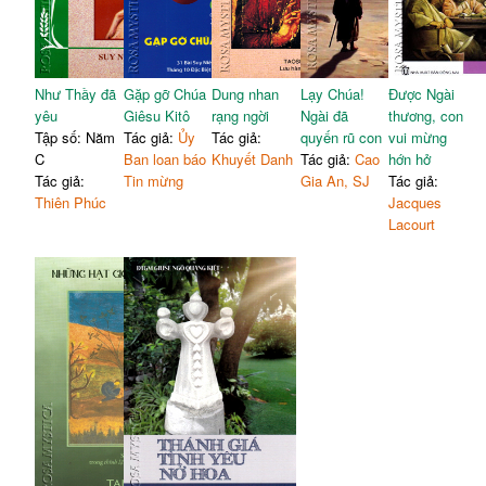
Như Thầy đã
Gặp gỡ Chúa
Dung nhan
Lạy Chúa!
Được Ngài
yêu
Giêsu Kitô
rạng ngời
Ngài đã
thương, con
Tập số: Năm
Tác giả:
Ủy
Tác giả:
quyến rũ con
vui mừng
C
Ban loan báo
Khuyết Danh
Tác giả:
Cao
hớn hở
Tác giả:
Tin mừng
Gia An, SJ
Tác giả:
Thiên Phúc
Jacques
Lacourt