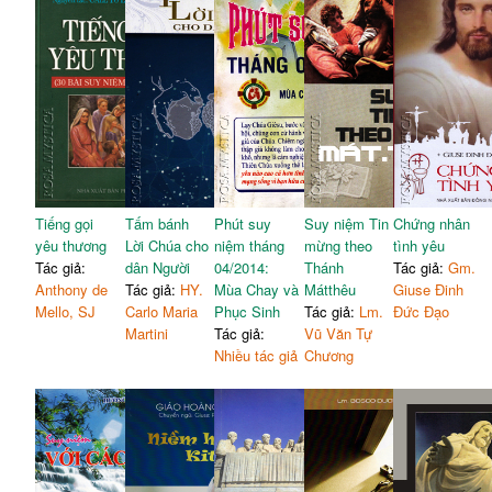
Tiếng gọi
Tấm bánh
Phút suy
Suy niệm Tin
Chứng nhân
yêu thương
Lời Chúa cho
niệm tháng
mừng theo
tình yêu
Tác giả:
dân Người
04/2014:
Thánh
Tác giả:
Gm.
Anthony de
Tác giả:
HY.
Mùa Chay và
Mátthêu
Giuse Đinh
Mello, SJ
Carlo Maria
Phục Sinh
Tác giả:
Lm.
Đức Đạo
Martini
Tác giả:
Vũ Văn Tự
Nhiều tác giả
Chương