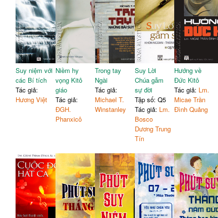
Suy niệm với
Niềm hy
Trong tay
Suy Lời
Hướng về
các Bí tích
vọng Kitô
Ngài
Chúa gẫm
Đức Kitô
Tác giả:
giáo
Tác giả:
sự đời
Tác giả:
Lm.
Hương Việt
Tác giả:
Michael T.
Tập số: Q5
Micae Trần
ĐGH.
Winstanley
Tác giả:
Lm.
Đình Quảng
Phanxicô
Bosco
Dương Trung
Tín