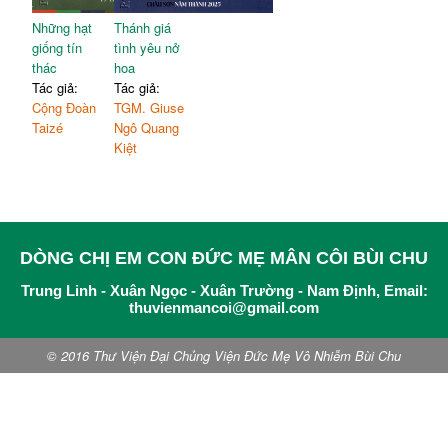
Những hạt
Thánh giá
giống tín
tình yêu nở
thác
hoa
Tác giả:
Tác giả:
Cộng Đoàn
TGM. Giuse
Taizé
Ngô Quang
Kiệt
DÒNG CHỊ EM CON ĐỨC MẸ MÂN CÔI BÙI CHU
Trung Linh - Xuân Ngọc - Xuân Trường - Nam Định, Email:
thuvienmancoi@gmail.com
© 2016 Thư Viện Đại Chủng Viện Đức Mẹ Vô Nhiễm Bùi Chu