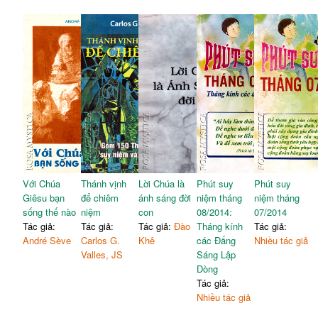
Với Chúa
Thánh vịnh
Lời Chúa là
Phút suy
Phút suy
Giêsu bạn
để chiêm
ánh sáng đời
niệm tháng
niệm tháng
sống thế nào
niệm
con
08/2014:
07/2014
Tác giả:
Tác giả:
Tác giả:
Đào
Tháng kính
Tác giả:
André Sève
Carlos G.
Khê
các Đấng
Nhiều tác giả
Valles, JS
Sáng Lập
Dòng
Tác giả:
Nhiều tác giả