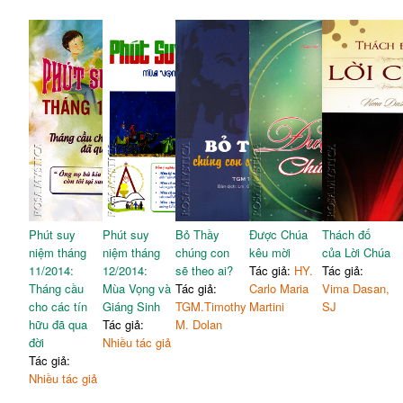
Phút suy
Phút suy
Bỏ Thầy
Được Chúa
Thách đố
niệm tháng
niệm tháng
chúng con
kêu mời
của Lời Chúa
11/2014:
12/2014:
sẽ theo ai?
Tác giả:
HY.
Tác giả:
Tháng cầu
Mùa Vọng và
Tác giả:
Carlo Maria
Vima Dasan,
cho các tín
Giáng Sinh
TGM.Timothy
Martini
SJ
hữu đã qua
Tác giả:
M. Dolan
đời
Nhiều tác giả
Tác giả:
Nhiều tác giả