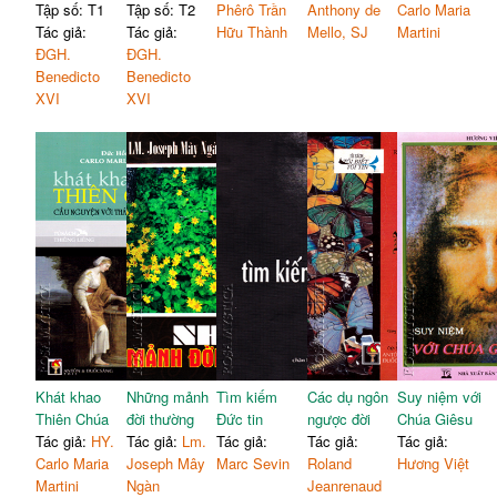
Tập số: T1
Tập số: T2
Phêrô Trần
Anthony de
Carlo Maria
Tác giả:
Tác giả:
Hữu Thành
Mello, SJ
Martini
ĐGH.
ĐGH.
Benedicto
Benedicto
XVI
XVI
Khát khao
Những mảnh
Tìm kiếm
Các dụ ngôn
Suy niệm với
Thiên Chúa
đời thường
Đức tin
ngược đời
Chúa Giêsu
Tác giả:
HY.
Tác giả:
Lm.
Tác giả:
Tác giả:
Tác giả:
Carlo Maria
Joseph Mây
Marc Sevin
Roland
Hương Việt
Martini
Ngàn
Jeanrenaud