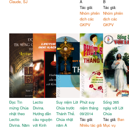
Claude, SJ
A
B
Tác giả:
Tác giả:
Nhóm phiên
Nhóm phiên
dịch các
dịch các
GKPV
GKPV
Đọc Tin
Lectio
Suy niệm Lời
Phút suy
Sống 365
mừng Chúa
Divina.
Chúa trước
niệm tháng
ngày với Lời
nhật theo
Hướng dẫn
Thánh Thể.
09/2014
Chúa
Lectio
cầu nguyện
Chúa nhật
Tác giả:
Tác giả:
Ban
Divina. Năm
với Kinh
năm A
Nhiều tác giả
Mục vụ