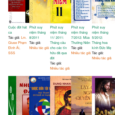
Cuộc đời hát
Phút suy
Phút suy
Phút suy
Phút suy
ca
niệm tháng
niệm tháng
niệm tháng
niệm tháng
Tác giả:
Lm.
8/2011
11/ 2011:
7/2012: Mùa
5/2012:
Giuse Phạm
Tác giả:
Tháng cầu
Thường Niên
Tháng hoa
Đình Ái,
Nhiều tác giả
cho các tín
Tác giả:
kính Đức Mẹ
SSS
hữu đã qua
Nhiều tác giả
Tác giả:
đời
Nhiều tác giả
Tác giả:
Nhiều tác giả