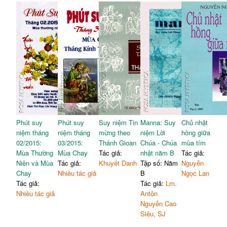
Phút suy
Phút suy
Suy niệm Tin
Manna: Suy
Chủ nhật
niệm tháng
niệm tháng
mừng theo
niệm Lời
hồng giữa
02/2015:
03/2015:
Thánh Gioan
Chúa - Chúa
mùa tím
Mùa Thường
Mùa Chay
Tác giả:
nhật năm B
Tác giả:
Niên và Mùa
Tác giả:
Khuyết Danh
Tập số: Năm
Nguyễn
Chay
Nhiều tác giả
B
Ngọc Lan
Tác giả:
Tác giả:
Lm.
Nhiều tác giả
Antôn
Nguyễn Cao
Siêu, SJ