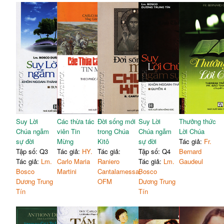
Suy Lời
Các thừa tác
Đời sống mới
Suy Lời
Thưởng thức
Chúa ngẫm
viên Tin
trong Chúa
Chúa ngẫm
Lời Chúa
sự đời
Mừng
Kitô
sự đời
Tác giả:
Fr.
Tập số: Q3
Tác giả:
HY.
Tác giả:
Tập số: Q4
Bernard
Tác giả:
Lm.
Carlo Maria
Raniero
Tác giả:
Lm.
Gaudeul
Bosco
Martini
Cantalamessa,
Bosco
Dương Trung
OFM
Dương Trung
Tín
Tín