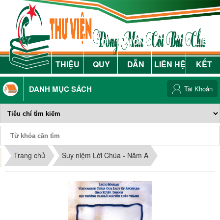
GIỚI
NỘI
HƯỚNG
LIÊN
THIỆU
QUY
DẪN
LIÊN HỆ
KẾT
DANH MỤC SÁCH
Tài Khoản
Phiếu Sách
Trang chủ
Suy niệm Lời Chúa - Năm A