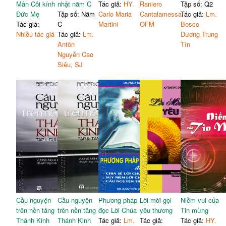
Mân Côi kính
nhật năm C
Tác giả:
HY.
Raniero
Tập số: Q2
Đức Mẹ
Tập số: Năm
Carlo Maria
Cantalamessa,
Tác giả:
Lm.
Tác giả:
C
Martini
OFM
Bosco
Nhiều tác giả
Tác giả:
Lm.
Dương Trung
Antôn
Tín
Nguyễn Cao
Siêu, SJ
Cầu nguyện
Cầu nguyện
Phương pháp
Lời mời gọi
Niềm vui của
trên nền tảng
trên nền tảng
đọc Lời Chúa
yêu thương
Tin mừng
Thánh Kinh
Thánh Kinh
Tác giả:
Lm.
Tác giả:
Tác giả:
HY.