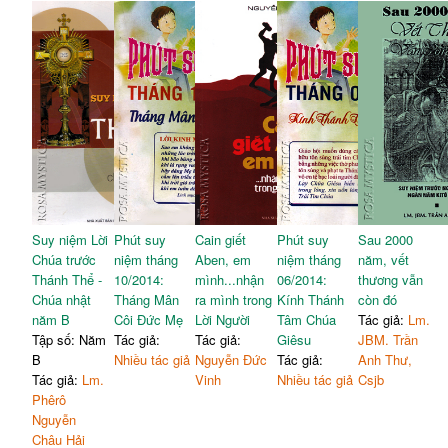
Suy niệm Lời
Phút suy
Cain giết
Phút suy
Sau 2000
Chúa trước
niệm tháng
Aben, em
niệm tháng
năm, vết
Thánh Thể -
10/2014:
mình...nhận
06/2014:
thương vẫn
Chúa nhật
Tháng Mân
ra mình trong
Kính Thánh
còn đó
năm B
Côi Đức Mẹ
Lời Người
Tâm Chúa
Tác giả:
Lm.
Tập số: Năm
Tác giả:
Tác giả:
Giêsu
JBM. Trần
B
Nhiều tác giả
Nguyễn Đức
Tác giả:
Anh Thư,
Tác giả:
Lm.
Vinh
Nhiều tác giả
Csjb
Phêrô
Nguyễn
Châu Hải