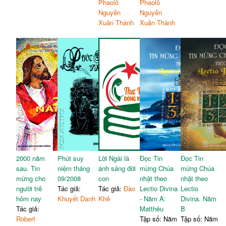
Phaolô
Phaolô
Nguyễn
Nguyễn
Xuân Thành
Xuân Thành
2000 năm
Phút suy
Lời Ngài là
Đọc Tin
Đọc Tin
sau. Tin
niệm tháng
ánh sáng đời
mừng Chúa
mừng Chúa
mừng cho
09/2008
con
nhật theo
nhật theo
người trẻ
Tác giả:
Tác giả:
Đào
Lectio Divina
Lectio
hôm nay
Khuyết Danh
Khê
- Năm A:
Divina. Năm
Tác giả:
Matthêu
B
Robert
Tập số: Năm
Tập số: Năm