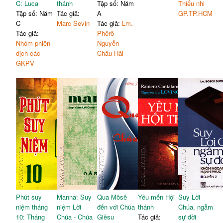
C: Luca
thánh
Tập số: Năm
Thiếu nhi
Tập số: Năm
Tác giả:
A
GP.TP.HCM
C
Marc Sevin
Tác giả:
Lm.
Tác giả:
Phêrô
Nhóm phiên
Nguyễn
dịch các
Châu Hải
GKPV
Phút suy
Manna: Suy
Qua Môsê
Yêu mến Hội
Suy Lời
niệm tháng
niệm Lời
đến với Chúa
thánh
Chúa, ngẫm
10: Tháng
Chúa - Chúa
Giêsu
Tác giả:
sự đời