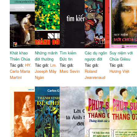
Khát khao
Những mảnh
Tìm kiếm
Các dụ ngôn
Suy niệm với
Thiên Chúa
đời thường
Đức tin
ngược đời
Chúa Giêsu
Tác giả:
HY.
Tác giả:
Lm.
Tác giả:
Tác giả:
Tác giả:
Carlo Maria
Joseph Mây
Marc Sevin
Roland
Hương Việt
Martini
Ngàn
Jeanrenaud