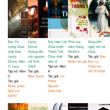
Đọc Tin
Lectio
Suy niệm Lời
Phút suy
Sống 365
mừng Chúa
Divina.
Chúa trước
niệm tháng
ngày với Lời
nhật theo
Hướng dẫn
Thánh Thể.
09/2014
Chúa
Lectio
cầu nguyện
Chúa nhật
Tác giả:
Tác giả:
Ban
Divina. Năm
với Kinh
năm A
Nhiều tác giả
Mục vụ
C: Luca
thánh
Tập số: Năm
Thiếu nhi
Tập số: Năm
Tác giả:
A
GP.TP.HCM
C
Marc Sevin
Tác giả:
Lm.
Tác giả:
Phêrô
Nhóm phiên
Nguyễn
dịch các
Châu Hải
GKPV