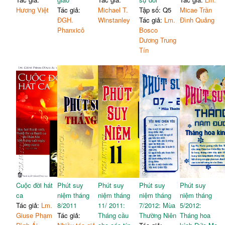
Hương Việt
Tác giả:
Michael T.
Tập số: Q5
Micae Trần
ĐGH.
Winstanley
Tác giả:
Lm.
Đình Quảng
Phanxicô
Bosco
Dương Trung
Tín
Cuộc đời hát
Phút suy
Phút suy
Phút suy
Phút suy
ca
niệm tháng
niệm tháng
niệm tháng
niệm tháng
Tác giả:
Lm.
8/2011
11/ 2011:
7/2012: Mùa
5/2012:
Giuse Phạm
Tác giả:
Tháng cầu
Thường Niên
Tháng hoa