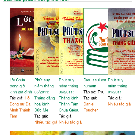
Lời Chúa
Phút suy
Phút suy
Dieu seul est
Phút suy
trong giờ
niệm tháng
niệm tháng
humain
niệm tháng
kinh gia đình
05/2011:
06/2011:
Tập số: T10
01/2011
Tác giả:
Hội
Tháng dâng
Tháng kính
Tác giả:
Tác giả:
Dòng nữ Đa
hoa kính
Thánh Tâm
Daniel
Nhiều tác giả
Minh Thánh
Đức Mẹ
Chúa Giêsu
Foucher
Tâm
Tác giả:
Tác giả:
Nhiều tác giả
Nhiều tác giả