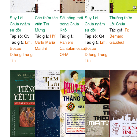
Suy Lời
Các thừa tác
Đời sống mới
Suy Lời
Thưởng thức
Chúa ngẫm
viên Tin
trong Chúa
Chúa ngẫm
Lời Chúa
sự đời
Mừng
Kitô
sự đời
Tác giả:
Fr.
Tập số: Q3
Tác giả:
HY.
Tác giả:
Tập số: Q4
Bernard
Tác giả:
Lm.
Carlo Maria
Raniero
Tác giả:
Lm.
Gaudeul
Bosco
Martini
Cantalamessa,
Bosco
Dương Trung
OFM
Dương Trung
Tín
Tín