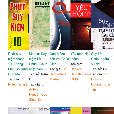
Phút suy
Manna: Suy
Qua Môsê
Yêu mến Hội
Suy Lời
niệm tháng
niệm Lời
đến với Chúa
thánh
Chúa, ngẫm
10: Tháng
Chúa - Chúa
Giêsu
Tác giả:
sự đời
Mân Côi kính
nhật năm C
Tác giả:
HY.
Raniero
Tập số: Q2
Đức Mẹ
Tập số: Năm
Carlo Maria
Cantalamessa,
Tác giả:
Lm.
Tác giả:
C
Martini
OFM
Bosco
Nhiều tác giả
Tác giả:
Lm.
Dương Trung
Antôn
Tín
Nguyễn Cao
Siêu, SJ