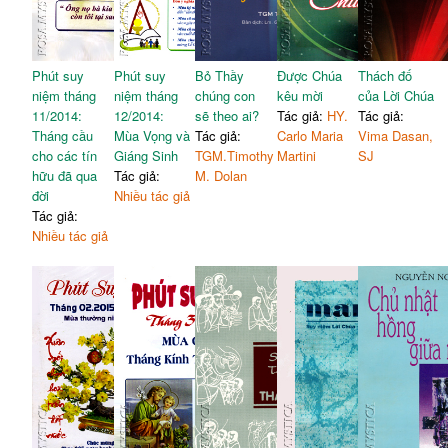
Phút suy
Phút suy
Bỏ Thầy
Được Chúa
Thách đố
niệm tháng
niệm tháng
chúng con
kêu mời
của Lời Chúa
11/2014:
12/2014:
sẽ theo ai?
Tác giả:
HY.
Tác giả:
Tháng cầu
Mùa Vọng và
Tác giả:
Carlo Maria
Vima Dasan,
cho các tín
Giáng Sinh
TGM.Timothy
Martini
SJ
hữu đã qua
Tác giả:
M. Dolan
đời
Nhiều tác giả
Tác giả:
Nhiều tác giả