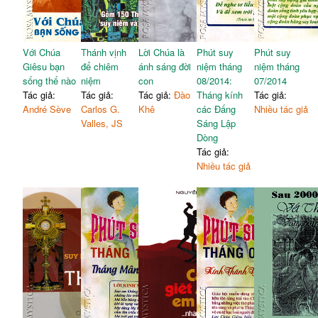
Với Chúa
Thánh vịnh
Lời Chúa là
Phút suy
Phút suy
Giêsu bạn
để chiêm
ánh sáng đời
niệm tháng
niệm tháng
sống thế nào
niệm
con
08/2014:
07/2014
Tác giả:
Tác giả:
Tác giả:
Đào
Tháng kính
Tác giả:
André Sève
Carlos G.
Khê
các Đấng
Nhiều tác giả
Valles, JS
Sáng Lập
Dòng
Tác giả:
Nhiều tác giả