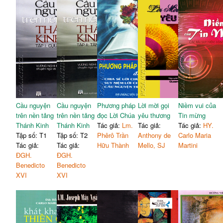
Cầu nguyện
Cầu nguyện
Phương pháp
Lời mời gọi
Niềm vui của
trên nền tảng
trên nền tảng
đọc Lời Chúa
yêu thương
Tin mừng
Thánh Kinh
Thánh Kinh
Tác giả:
Lm.
Tác giả:
Tác giả:
HY.
Tập số: T1
Tập số: T2
Phêrô Trần
Anthony de
Carlo Maria
Tác giả:
Tác giả:
Hữu Thành
Mello, SJ
Martini
ĐGH.
ĐGH.
Benedicto
Benedicto
XVI
XVI