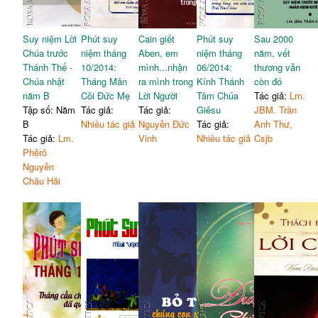
Suy niệm Lời
Phút suy
Cain giết
Phút suy
Sau 2000
Chúa trước
niệm tháng
Aben, em
niệm tháng
năm, vết
Thánh Thể -
10/2014:
mình...nhận
06/2014:
thương vẫn
Chúa nhật
Tháng Mân
ra mình trong
Kính Thánh
còn đó
năm B
Côi Đức Mẹ
Lời Người
Tâm Chúa
Tác giả:
Lm.
Tập số: Năm
Tác giả:
Tác giả:
Giêsu
JBM. Trần
B
Nhiều tác giả
Nguyễn Đức
Tác giả:
Anh Thư,
Tác giả:
Lm.
Vinh
Nhiều tác giả
Csjb
Phêrô
Nguyễn
Châu Hải