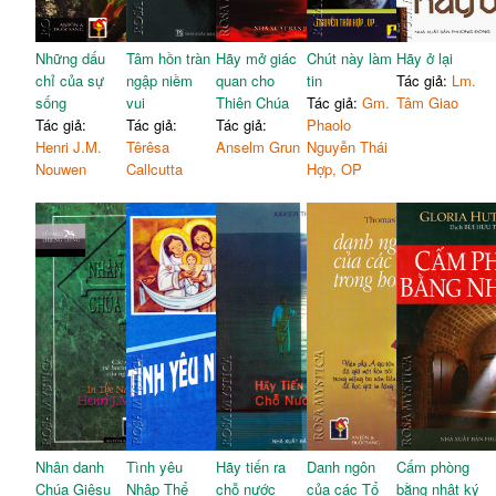
Những dấu
Tâm hồn tràn
Hãy mở giác
Chút này làm
Hãy ở lại
chỉ của sự
ngập niềm
quan cho
tin
Tác giả:
Lm.
sống
vui
Thiên Chúa
Tác giả:
Gm.
Tâm Giao
Tác giả:
Tác giả:
Tác giả:
Phaolo
Henri J.M.
Têrêsa
Anselm Grun
Nguyễn Thái
Nouwen
Callcutta
Hợp, OP
Nhân danh
Tình yêu
Hãy tiến ra
Danh ngôn
Cấm phòng
Chúa Giêsu
Nhập Thể
chỗ nước
của các Tổ
bằng nhật ký