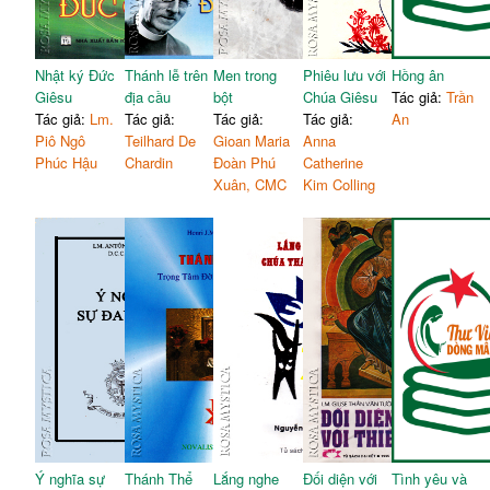
Nhật ký Đức
Thánh lễ trên
Men trong
Phiêu lưu với
Hồng ân
Giêsu
địa cầu
bột
Chúa Giêsu
Tác giả:
Trần
Tác giả:
Lm.
Tác giả:
Tác giả:
Tác giả:
An
Piô Ngô
Teilhard De
Gioan Maria
Anna
Phúc Hậu
Chardin
Đoàn Phú
Catherine
Xuân, CMC
Kim Colling
Ý nghĩa sự
Thánh Thể
Lắng nghe
Đối diện với
Tình yêu và