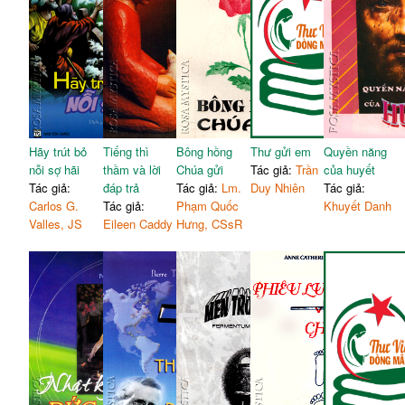
Hãy trút bỏ
Tiếng thì
Bông hồng
Thư gửi em
Quyền năng
nỗi sợ hãi
thầm và lời
Chúa gửi
Tác giả:
Trần
của huyết
Tác giả:
đáp trả
Tác giả:
Lm.
Duy Nhiên
Tác giả:
Carlos G.
Tác giả:
Phạm Quốc
Khuyết Danh
Valles, JS
Eileen Caddy
Hưng, CSsR