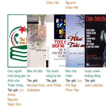
Châu Hải
Nguyễn
Châu Hải
Con người
Bản đồ đức
Tôi muốn
Như trái
Cuộc chiến
mới trong gia
tin
sống tự do
mắm
thiêng liêng
đình của
Tác giả:
Tác giả:
Tác giả:
Lm.
Tác giả:
Thiên Chúa
Michael Paul
Jack Philip
Piô Ngô
John Labriola
Tác giả:
Lm.
Gallagher
Phúc Hậu
Antôn
Nguyễn
Ngọc Sơn