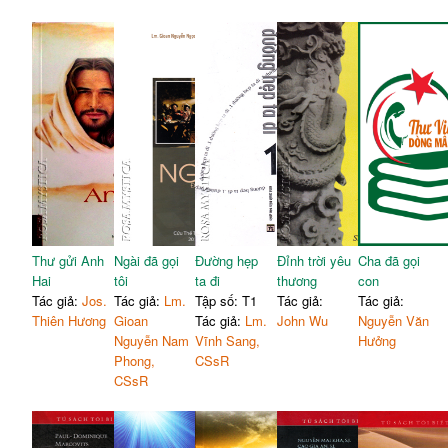
Thư gửi Anh
Ngài đã gọi
Đường hẹp
Đỉnh trời yêu
Cha đã gọi
Hai
tôi
ta đi
thương
con
Tác giả:
Jos.
Tác giả:
Lm.
Tập số: T1
Tác giả:
Tác giả:
Thiên Hương
Gioan
Tác giả:
Lm.
John Wu
Nguyễn Văn
Nguyễn Nam
Vĩnh Sang,
Hưởng
Phong,
CSsR
CSsR