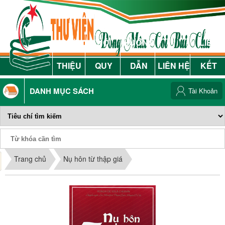
GIỚI
NỘI
HƯỚNG
LIÊN
THIỆU
QUY
DẪN
LIÊN HỆ
KẾT
DANH MỤC SÁCH
Tài Khoản
Phiếu Sách
Trang chủ
Nụ hôn từ thập giá