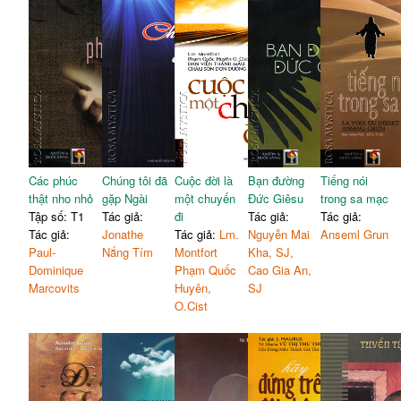
Các phúc
Chúng tôi đã
Cuộc đời là
Bạn đường
Tiếng nói
thật nho nhỏ
gặp Ngài
một chuyến
Đức Giêsu
trong sa mạc
Tập số: T1
Tác giả:
đi
Tác giả:
Tác giả:
Tác giả:
Jonathe
Tác giả:
Lm.
Nguyễn Mai
Anseml Grun
Paul-
Nắng Tím
Montfort
Kha, SJ,
Dominique
Phạm Quốc
Cao Gia An,
Marcovits
Huyên,
SJ
O.Cist