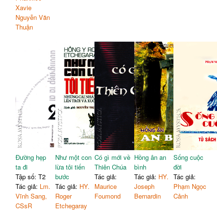
Xavie
Nguyễn Văn
Thuận
Đường hẹp
Như một con
Có gì mới về
Hồng ân an
Sống cuộc
ta đi
lừa tôi tiến
Thiên Chúa
bình
đời
Tập số: T2
bước
Tác giả:
Tác giả:
HY.
Tác giả:
Tác giả:
Lm.
Tác giả:
HY.
Maurice
Joseph
Phạm Ngọc
Vĩnh Sang,
Roger
Foumond
Bernardin
Cảnh
CSsR
Etchegaray