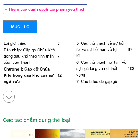
» Thêm vào danh sách tác phẩm yêu thích
MỤC LỤC
Lời giới thiệu
5
5. Các thử thách về sự bối
rối và sự hối hận về tội
97
Dẫn nhập: Gặp gỡ Chúa Kitô
lỗi
trong đau khổ theo tinh thần
7
của các Thánh
6. Các thử thách nội tâm về
sự ngã lòng và nỗi thất
103
Chương I: Gặp gỡ Chúa
vọng
Kitô trong đau khổ của sự
12
ngờ vực
7. Các bước để gặp gỡ
Chúa Kitô khi đang chịu các
105
1. Thánh Têrêsa Hài Đồng
thử thách nội tâm
Giêsu, vị Thánh bảo trợ
14
những người đau khổ vì nỗi
Chương VII: Gặp gỡ Chúa
ngờ vực về Đức tin
Kitô trong đau khổ của
106
nỗi cô đơn và mất mát
2. Các bước để gặp gỡ Chúa
Các tác phẩm cùng thể loại
Kitô trong đau khổ của sự
19
1. Chân phước Marie Nhập
ngờ vực
Thể: Một người hành hương
107
cô độc
3. Gặp gỡ Chúa Kitô trong