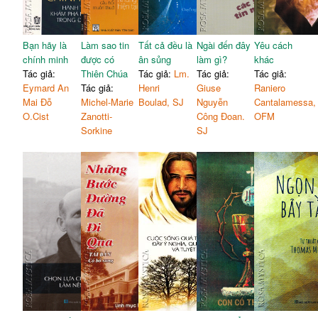
Bạn hãy là
Làm sao tin
Tất cả đều là
Ngài đến đây
Yêu cách
chính minh
được có
ân sủng
làm gì?
khác
Tác giả:
Thiên Chúa
Tác giả:
Lm.
Tác giả:
Tác giả:
Eymard An
Tác giả:
Henri
Giuse
Raniero
Mai Đỗ
Michel-Marie
Boulad, SJ
Nguyễn
Cantalamessa,
O.Cist
Zanotti-
Công Đoan.
OFM
Sorkine
SJ