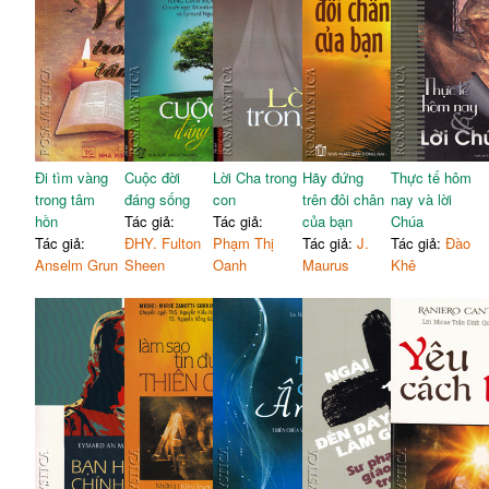
Đi tìm vàng
Cuộc đời
Lời Cha trong
Hãy đứng
Thực tế hôm
trong tâm
đáng sống
con
trên đôi chân
nay và lời
hồn
Tác giả:
Tác giả:
của bạn
Chúa
Tác giả:
ĐHY. Fulton
Phạm Thị
Tác giả:
J.
Tác giả:
Đào
Anselm Grun
Sheen
Oanh
Maurus
Khê