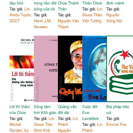
đau khổ
trọng tâm đời
Chúa Thánh
Thiên Chúa
định mệnh
Tác giả:
Lm.
sống của tôi
Thần
Tác giả:
Lm.
Tác giả:
Antôn Tuyên,
Tác giả:
Tác giả:
Giuse Thân
Nguyễn
DCCT
Henri J.M.
Nguyễn Văn
Văn Tường
Sông Núi
Nouwen
Thành
Lời thì thầm
Sống tâm
Quãng vắn
Cuộc đời
Bài pháp trên
của Chúa
linh Kitô giáo
đời dài
Eve
núi
Tác giả:
Tác giả:
Lm.
Tác giả:
Lm.
Lavallière
Tác giả:
Michel
Gioan Trần
Phêrô
Tác giả:
Lm.
Emmet Fox
Rondet, SJ
Đình Khả
Nguyễn
Phêrô