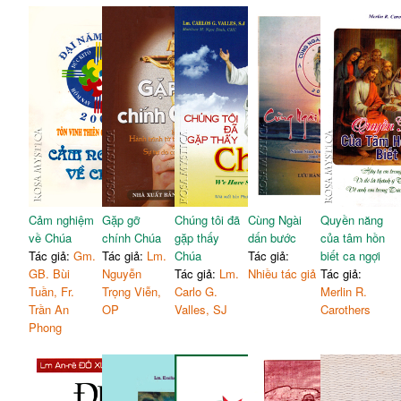
Cảm nghiệm
Gặp gỡ
Chúng tôi đã
Cùng Ngài
Quyền năng
về Chúa
chính Chúa
gặp thấy
dấn bước
của tâm hồn
Tác giả:
Gm.
Tác giả:
Lm.
Chúa
Tác giả:
biết ca ngợi
GB. Bùi
Nguyễn
Tác giả:
Lm.
Nhiều tác giả
Tác giả:
Tuần, Fr.
Trọng Viễn,
Carlo G.
Merlin R.
Trần An
OP
Valles, SJ
Carothers
Phong