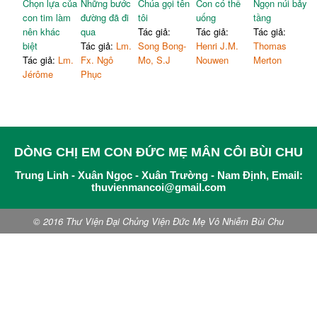
Chọn lựa của
Những bước
Chúa gọi tên
Con có thể
Ngọn núi bảy
con tim làm
đường đã đi
tôi
uống
tầng
nên khác
qua
Tác giả:
Tác giả:
Tác giả:
biệt
Tác giả:
Lm.
Song Bong-
Henri J.M.
Thomas
Tác giả:
Lm.
Fx. Ngô
Mo, S.J
Nouwen
Merton
Jérôme
Phục
DÒNG CHỊ EM CON ĐỨC MẸ MÂN CÔI BÙI CHU
Trung Linh - Xuân Ngọc - Xuân Trường - Nam Định, Email:
thuvienmancoi@gmail.com
© 2016 Thư Viện Đại Chủng Viện Đức Mẹ Vô Nhiễm Bùi Chu