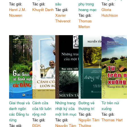
Tác giả:
Tác giả:
sâu
phụ trong
Tác giả:
Henri J.M.
Khuyết Danh
Tác giả:
hoang mạc
Gloria
Nouwen
Xavier
Tác giả:
Hutchison
Thévenot
Thomas
Merton
Giai thoại và
Cánh cửa
Những trang
Đường về
Từ trên núi
danh ngôn
của tôi luôn
nhật ký của
thượng trí
xuống
các Đấng tu
rộng mở
một linh mục
Tác giả:
Tác giả:
rừng
Tác giả:
Tác giả:
Nguyễn Tầm
Thomas Hart
Tác giả:
ĐGH.
Nguyễn Tầm
Thường