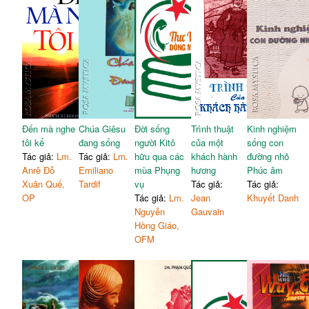
Đến mà nghe
Chúa Giêsu
Đời sống
Trình thuật
Kinh nghiệm
tôi kể
đang sống
người Kitô
của một
sống con
Tác giả:
Lm.
Tác giả:
Lm.
hữu qua các
khách hành
đường nhỏ
Anrê Đỗ
Emiliano
mùa Phụng
hương
Phúc âm
Xuân Quế,
Tardif
vụ
Tác giả:
Tác giả:
OP
Tác giả:
Lm.
Jean
Khuyết Danh
Nguyễn
Gauvain
Hồng Giáo,
OFM