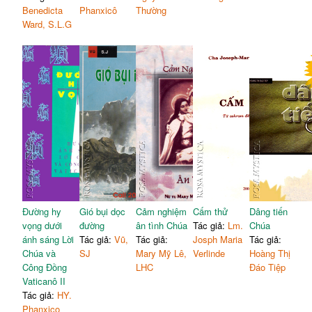
Benedicta
Phanxicô
Thường
Ward, S.L.G
Đường hy
Gió bụi dọc
Cảm nghiệm
Cấm thử
Dâng tiến
vọng dưới
đường
ân tình Chúa
Tác giả:
Lm.
Chúa
ánh sáng Lời
Tác giả:
Vũ,
Tác giả:
Josph Maria
Tác giả:
Chúa và
SJ
Mary Mỹ Lê,
Verlinde
Hoàng Thị
Công Đồng
LHC
Đáo Tiệp
Vaticanô II
Tác giả:
HY.
Phanxico