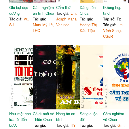
228
trái tim
Gió bụi dọc
Cảm nghiệm
Cấm thử
Dâng tiến
Đường hẹp
KẾT LUẬN
234
đường
ân tình Chúa
Tác giả:
Lm.
Chúa
ta đi
PHẦN PHỤ LỤC
238
Tác giả:
Vũ,
Tác giả:
Josph Maria
Tác giả:
Tập số: T2
SJ
Mary Mỹ Lê,
Verlinde
Hoàng Thị
Tác giả:
Lm.
LHC
Đáo Tiệp
Vĩnh Sang,
CSsR
Như một con
Có gì mới về
Hồng ân an
Sống cuộc
Cảm nghiệm
lừa tôi tiến
Thiên Chúa
bình
đời
về Chúa
bước
Tác giả:
Tác giả:
HY.
Tác giả:
Tác giả:
Gm.