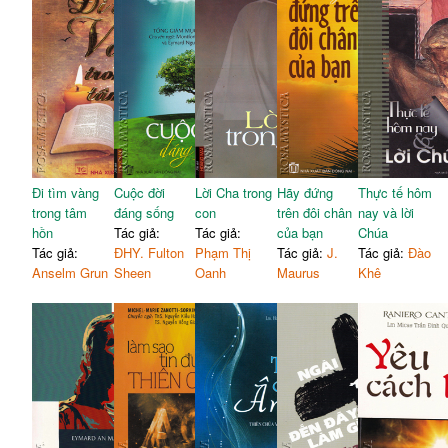
Đi tìm vàng
Cuộc đời
Lời Cha trong
Hãy đứng
Thực tế hôm
trong tâm
đáng sống
con
trên đôi chân
nay và lời
hồn
Tác giả:
Tác giả:
của bạn
Chúa
Tác giả:
ĐHY. Fulton
Phạm Thị
Tác giả:
J.
Tác giả:
Đào
Anselm Grun
Sheen
Oanh
Maurus
Khê