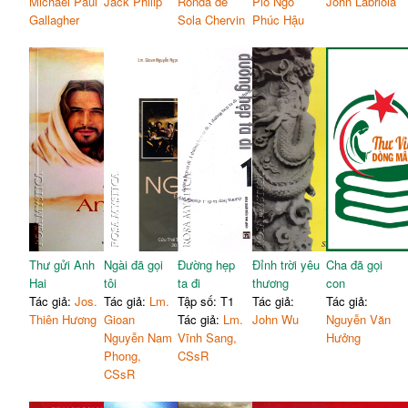
Michael Paul
Jack Philip
Ronda de
Piô Ngô
John Labriola
Gallagher
Sola Chervin
Phúc Hậu
Thư gửi Anh
Ngài đã gọi
Đường hẹp
Đỉnh trời yêu
Cha đã gọi
Hai
tôi
ta đi
thương
con
Tác giả:
Jos.
Tác giả:
Lm.
Tập số: T1
Tác giả:
Tác giả:
Thiên Hương
Gioan
Tác giả:
Lm.
John Wu
Nguyễn Văn
Nguyễn Nam
Vĩnh Sang,
Hưởng
Phong,
CSsR
CSsR