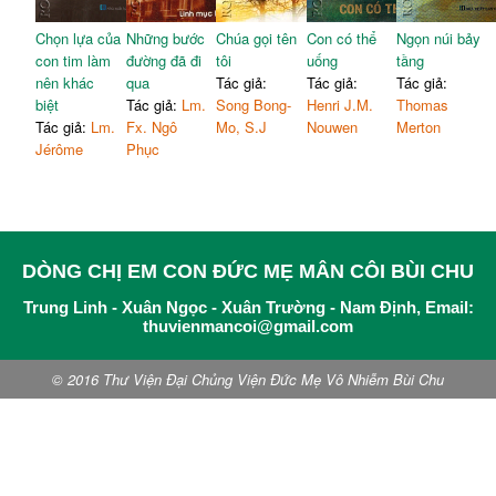
Chọn lựa của
Những bước
Chúa gọi tên
Con có thể
Ngọn núi bảy
con tim làm
đường đã đi
tôi
uống
tầng
nên khác
qua
Tác giả:
Tác giả:
Tác giả:
biệt
Tác giả:
Lm.
Song Bong-
Henri J.M.
Thomas
Tác giả:
Lm.
Fx. Ngô
Mo, S.J
Nouwen
Merton
Jérôme
Phục
DÒNG CHỊ EM CON ĐỨC MẸ MÂN CÔI BÙI CHU
Trung Linh - Xuân Ngọc - Xuân Trường - Nam Định, Email:
thuvienmancoi@gmail.com
© 2016 Thư Viện Đại Chủng Viện Đức Mẹ Vô Nhiễm Bùi Chu