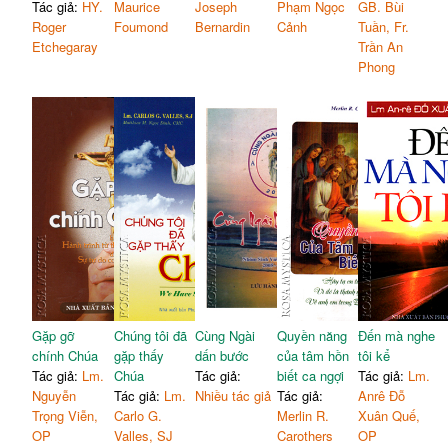
Tác giả:
HY.
Maurice
Joseph
Phạm Ngọc
GB. Bùi
Roger
Foumond
Bernardin
Cảnh
Tuần, Fr.
Etchegaray
Trần An
Phong
Gặp gỡ
Chúng tôi đã
Cùng Ngài
Quyền năng
Đến mà nghe
chính Chúa
gặp thấy
dấn bước
của tâm hồn
tôi kể
Tác giả:
Lm.
Chúa
Tác giả:
biết ca ngợi
Tác giả:
Lm.
Nguyễn
Tác giả:
Lm.
Nhiều tác giả
Tác giả:
Anrê Đỗ
Trọng Viễn,
Carlo G.
Merlin R.
Xuân Quế,
OP
Valles, SJ
Carothers
OP