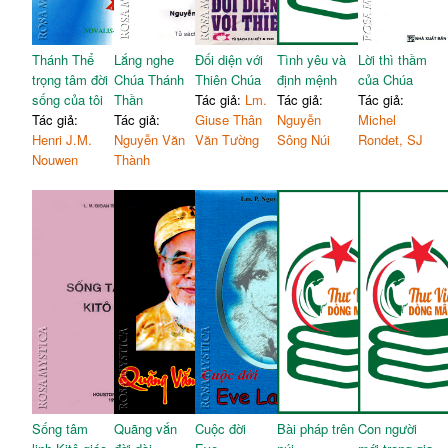
Thánh Thể
Lắng nghe
Đối diện với
Tình yêu và
Lời thì thầm
trọng tâm đời
Chúa Thánh
Thiên Chúa
định mệnh
của Chúa
sống của tôi
Thần
Tác giả:
Lm.
Tác giả:
Tác giả:
Tác giả:
Tác giả:
Giuse Thân
Nguyễn
Michel
Henri J.M.
Nguyễn Văn
Văn Tường
Sông Núi
Rondet, SJ
Nouwen
Thành
Sống tâm
Quãng vắn
Cuộc đời
Bài pháp trên
Con người