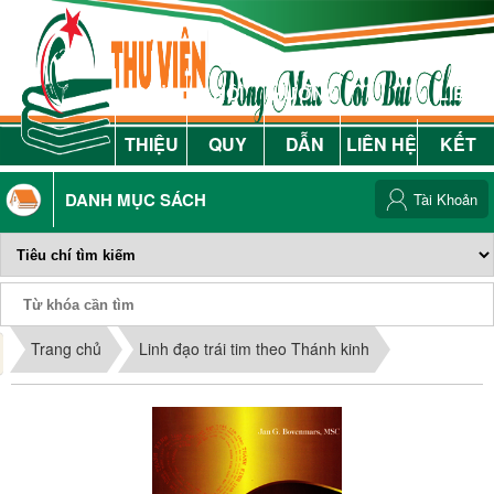
GIỚI
NỘI
HƯỚNG
LIÊN
THIỆU
QUY
DẪN
LIÊN HỆ
KẾT
DANH MỤC SÁCH
Tài Khoản
Phiếu Sách
Trang chủ
Linh đạo trái tim theo Thánh kinh