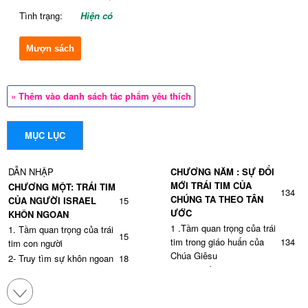
Tình trạng:
Hiện có
Mượn sách
» Thêm vào danh sách tác phẩm yêu thích
MỤC LỤC
DẪN NHẬP
CHƯƠNG NĂM : SỰ ĐỔI
MỚI TRÁI TIM CỦA
CHƯƠNG MỘT: TRÁI TIM
134
CHÚNG TA THEO TÂN
CỦA NGƯỜI ISRAEL
15
ƯỚC
KHÔN NGOAN
1 .Tầm quan trọng của trái
1. Tầm quan trọng của trái
15
tim trong giáo huấn của
134
tim con người
Chúa Giêsu
2- Truy tìm sự khôn ngoan
18
a- Các mối phúc
135
3- Người khôn ngoan học
19
b- Sự ô uế luân lý và sự ô
hỏi điều gì?
135
uế theo nghi thức
4- Vai trò của trí nhớ
23