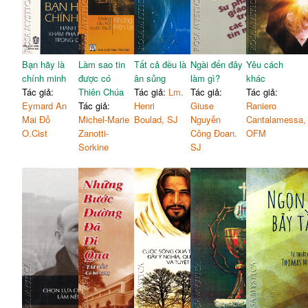
Bạn hãy là
Làm sao tin
Tất cả đều là
Ngài đến đây
Yêu cách
chính minh
được có
ân sủng
làm gì?
khác
Tác giả:
Thiên Chúa
Tác giả:
Lm.
Tác giả:
Tác giả:
Eymard An
Tác giả:
Henri
Giuse
Raniero
Mai Đỗ
Michel-Marie
Boulad, SJ
Nguyễn
Cantalamessa,
O.Cist
Zanotti-
Công Đoan.
OFM
Sorkine
SJ