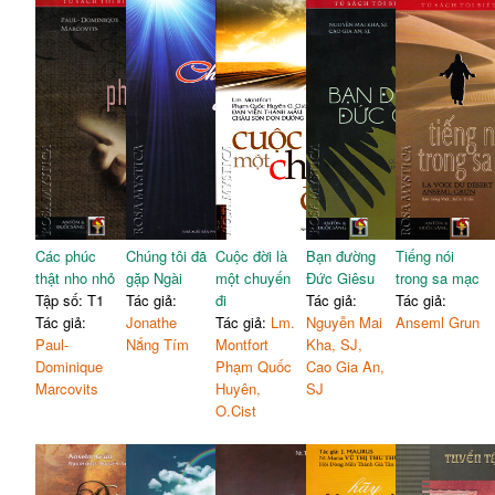
Các phúc
Chúng tôi đã
Cuộc đời là
Bạn đường
Tiếng nói
thật nho nhỏ
gặp Ngài
một chuyến
Đức Giêsu
trong sa mạc
Tập số: T1
Tác giả:
đi
Tác giả:
Tác giả:
Tác giả:
Jonathe
Tác giả:
Lm.
Nguyễn Mai
Anseml Grun
Paul-
Nắng Tím
Montfort
Kha, SJ,
Dominique
Phạm Quốc
Cao Gia An,
Marcovits
Huyên,
SJ
O.Cist