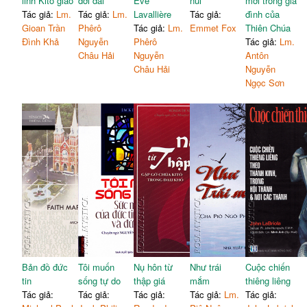
linh Kitô giáo
đời dài
Eve
núi
mới trong gia
Tác giả:
Lm.
Tác giả:
Lm.
Lavallière
Tác giả:
đình của
Gioan Trần
Phêrô
Tác giả:
Lm.
Emmet Fox
Thiên Chúa
Đình Khả
Nguyễn
Phêrô
Tác giả:
Lm.
Châu Hải
Nguyễn
Antôn
Châu Hải
Nguyễn
Ngọc Sơn
Bản đồ đức
Tôi muốn
Nụ hôn từ
Như trái
Cuộc chiến
tin
sống tự do
thập giá
mắm
thiêng liêng
Tác giả:
Tác giả:
Tác giả:
Tác giả:
Lm.
Tác giả: