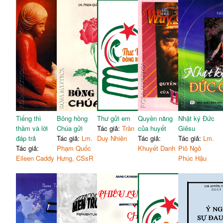
Tiếng thì
Bông hồng
Thư gửi em
Quyền năng
Nhật ký Đức
thầm và lời
Chúa gửi
Tác giả:
Trần
của huyết
Giêsu
đáp trả
Tác giả:
Lm.
Duy Nhiên
Tác giả:
Tác giả:
Lm.
Tác giả:
Phạm Quốc
Khuyết Danh
Piô Ngô
Eileen Caddy
Hưng, CSsR
Phúc Hậu