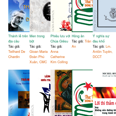
Thánh lễ trên
Men trong
Phiêu lưu với
Hồng ân
Ý nghĩa sự
địa cầu
bột
Chúa Giêsu
Tác giả:
Trần
đau khổ
Tác giả:
Tác giả:
Tác giả:
An
Tác giả:
Lm.
Teilhard De
Gioan Maria
Anna
Antôn Tuyên,
Chardin
Đoàn Phú
Catherine
DCCT
Xuân, CMC
Kim Colling