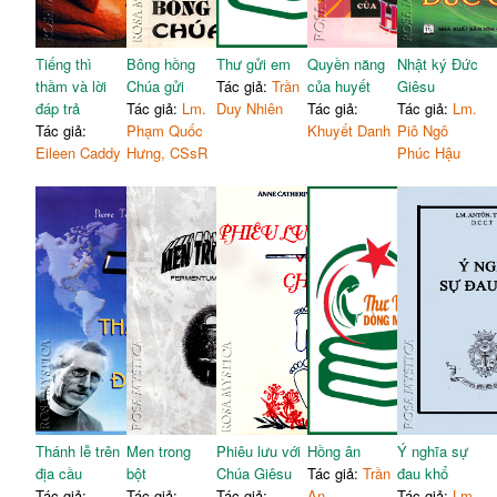
Tiếng thì
Bông hồng
Thư gửi em
Quyền năng
Nhật ký Đức
thầm và lời
Chúa gửi
Tác giả:
Trần
của huyết
Giêsu
đáp trả
Tác giả:
Lm.
Duy Nhiên
Tác giả:
Tác giả:
Lm.
Tác giả:
Phạm Quốc
Khuyết Danh
Piô Ngô
Eileen Caddy
Hưng, CSsR
Phúc Hậu
Thánh lễ trên
Men trong
Phiêu lưu với
Hồng ân
Ý nghĩa sự
địa cầu
bột
Chúa Giêsu
Tác giả:
Trần
đau khổ
Tác giả:
Tác giả:
Tác giả:
An
Tác giả:
Lm.