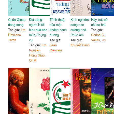
Chúa Giêsu
Đời sống
Trình thuật
Kinh nghiệm
Hãy trút bỏ
đang sống
người Kitô
của một
sống con
nỗi sợ hãi
Tác giả:
Lm.
hữu qua các
khách hành
đường nhỏ
Tác giả:
Emiliano
mùa Phụng
hương
Phúc âm
Carlos G.
Tardif
vụ
Tác giả:
Tác giả:
Valles, JS
Tác giả:
Lm.
Jean
Khuyết Danh
Nguyễn
Gauvain
Hồng Giáo,
OFM