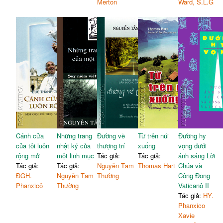
Merton
Ward, S.L.G
Cánh cửa
Những trang
Đường về
Từ trên núi
Đường hy
của tôi luôn
nhật ký của
thượng trí
xuống
vọng dưới
rộng mở
một linh mục
Tác giả:
Tác giả:
ánh sáng Lời
Tác giả:
Tác giả:
Nguyễn Tầm
Thomas Hart
Chúa và
ĐGH.
Nguyễn Tầm
Thường
Công Đồng
Phanxicô
Thường
Vaticanô II
Tác giả:
HY.
Phanxico
Xavie