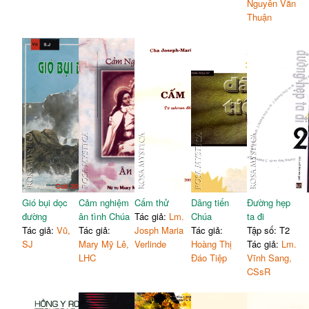
Nguyễn Văn
Thuận
Gió bụi dọc
Cảm nghiệm
Cấm thử
Dâng tiến
Đường hẹp
đường
ân tình Chúa
Tác giả:
Lm.
Chúa
ta đi
Tác giả:
Vũ,
Tác giả:
Josph Maria
Tác giả:
Tập số: T2
SJ
Mary Mỹ Lê,
Verlinde
Hoàng Thị
Tác giả:
Lm.
LHC
Đáo Tiệp
Vĩnh Sang,
CSsR