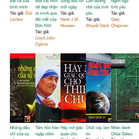
Bài ca của
Một cái nhìn
Sống đức tin
Con đường
Ngôn ngữ
bình minh
rất đẹp nhận
mỗi ngày
nhỏ của tình
tình yêu
Tác giả:
Eloi
ra mình qua
Tác giả:
yêu
Tác giả:
Leclerc
đôi mắt của
Henri J.M.
Tác giả:
Gary
Đức Kitô
Nouwen
Khuyết Danh
Chapman
Tác giả:
Lloyd John
Ogilvie
Những dấu
Tâm hồn tràn
Hãy mở giác
Chút này làm
Nhân danh
chỉ của sự
ngập niềm
quan cho
tin
Chúa Giêsu