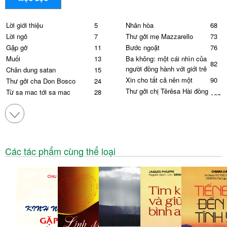
Lời giới thiệu
5
Nhân hòa
68
Lời ngỏ
7
Thư gởi mẹ Mazzarello
73
Gặp gỡ
11
Bước ngoặt
76
Muối
13
Ba không: một cái nhìn của
82
người đồng hành với giới trẻ
Chân dung satan
15
Xin cho tất cả nên một
90
Thư gởi cha Don Bosco
24
Thư gởi chị Têrêsa Hài đồng
Từ sa mạc tới sa mạc
28
103
Giêsu
Đi vào mùa xuân vĩnh cửu
30
Trường thi
108
Nếu thầy có ở đây
32
Người mẹ kiên vững trong
Ra đi
37
111
niềm tin
Đổi mới con tim
39
Thánh gia và thánh giá
114
Tiếng gọi
51
Các tác phẩm cùng thể loại
Thánh thể: tình yêu dấn
Niềm vui
53
128
thân vào đời thường
Người thợ trẻ làng Nazareth
55
Vận hành của ân sủng
131
"Hãy làm việc này để nhớ
58
Lớn hay nhỏ?
139
đến thầy"
Yêu sách
146
Nguồn vui cuả người lữ hành
61
Bình an: khát vọng và tặng
149
phẩm