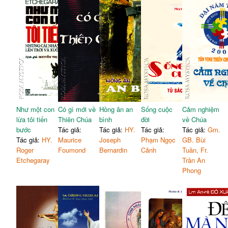
Như một con
Có gì mới về
Hồng ân an
Sống cuộc
Cảm nghiệm
lừa tôi tiến
Thiên Chúa
bình
đời
về Chúa
bước
Tác giả:
Tác giả:
HY.
Tác giả:
Tác giả:
Gm.
Tác giả:
HY.
Maurice
Joseph
Phạm Ngọc
GB. Bùi
Roger
Foumond
Bernardin
Cảnh
Tuần, Fr.
Etchegaray
Trần An
Phong