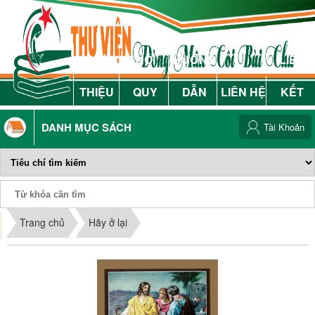
GIỚI
NỘI
HƯỚNG
LIÊN
THIỆU
QUY
DẪN
LIÊN HỆ
KẾT
DANH MỤC SÁCH
Tài Khoản
Phiếu Sách
Trang chủ
Hãy ở lại