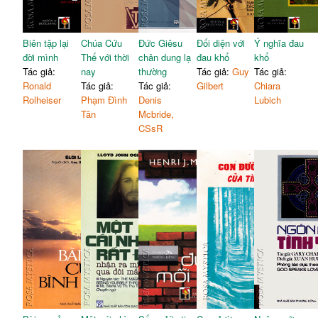
Biên tập lại
Chúa Cứu
Đức Giêsu
Đối diện với
Ý nghĩa đau
đời mình
Thế với thời
chân dung lạ
đau khổ
khổ
Tác giả:
nay
thường
Tác giả:
Guy
Tác giả:
Ronald
Tác giả:
Tác giả:
Gilbert
Chiara
Rolheiser
Phạm Đình
Denis
Lubich
Tân
Mcbride,
CSsR