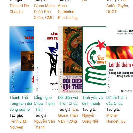
Teilhard De
Gioan Maria
Anna
Antôn Tuyên,
Chardin
Đoàn Phú
Catherine
DCCT
Xuân, CMC
Kim Colling
Thánh Thể
Lắng nghe
Đối diện với
Tình yêu và
Lời thì thầm
trọng tâm đời
Chúa Thánh
Thiên Chúa
định mệnh
của Chúa
sống của tôi
Thần
Tác giả:
Lm.
Tác giả:
Tác giả:
Tác giả:
Tác giả:
Giuse Thân
Nguyễn
Michel
Henri J.M.
Nguyễn Văn
Văn Tường
Sông Núi
Rondet, SJ
Nouwen
Thành