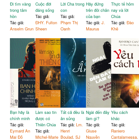
Đi tìm vàng
Cuộc đời
Lời Cha trong
Hãy đứng
Thực tế hôm
trong tâm
đáng sống
con
trên đôi chân
nay và lời
hồn
Tác giả:
Tác giả:
của bạn
Chúa
Tác giả:
ĐHY. Fulton
Phạm Thị
Tác giả:
J.
Tác giả:
Đào
Anselm Grun
Sheen
Oanh
Maurus
Khê
Bạn hãy là
Làm sao tin
Tất cả đều là
Ngài đến đây
Yêu cách
chính minh
được có
ân sủng
làm gì?
khác
Tác giả:
Thiên Chúa
Tác giả:
Lm.
Tác giả:
Tác giả:
Eymard An
Tác giả:
Henri
Giuse
Raniero
Mai Đỗ
Michel-Marie
Boulad, SJ
Nguyễn
Cantalamessa,