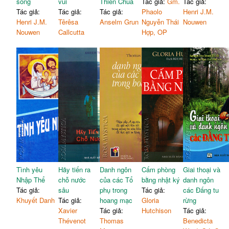
sống
vui
Thiên Chúa
Tác giả:
Gm.
Tác giả:
Tác giả:
Tác giả:
Tác giả:
Phaolo
Henri J.M.
Henri J.M.
Têrêsa
Anselm Grun
Nguyễn Thái
Nouwen
Nouwen
Callcutta
Hợp, OP
Tình yêu
Hãy tiến ra
Danh ngôn
Cấm phòng
Giai thoại và
Nhập Thể
chỗ nước
của các Tổ
bằng nhật ký
danh ngôn
Tác giả:
sâu
phụ trong
Tác giả:
các Đấng tu
Khuyết Danh
Tác giả:
hoang mạc
Gloria
rừng
Xavier
Tác giả:
Hutchison
Tác giả:
Thévenot
Thomas
Benedicta