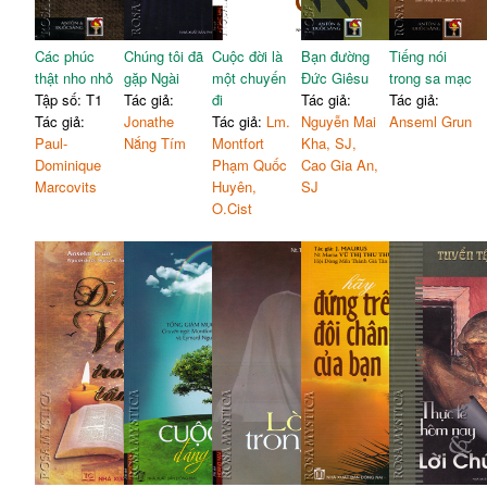
Các phúc
Chúng tôi đã
Cuộc đời là
Bạn đường
Tiếng nói
thật nho nhỏ
gặp Ngài
một chuyến
Đức Giêsu
trong sa mạc
Tập số: T1
Tác giả:
đi
Tác giả:
Tác giả:
Tác giả:
Jonathe
Tác giả:
Lm.
Nguyễn Mai
Anseml Grun
Paul-
Nắng Tím
Montfort
Kha, SJ,
Dominique
Phạm Quốc
Cao Gia An,
Marcovits
Huyên,
SJ
O.Cist