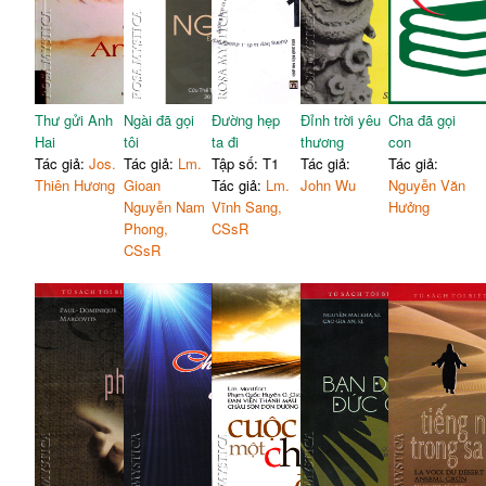
Thư gửi Anh
Ngài đã gọi
Đường hẹp
Đỉnh trời yêu
Cha đã gọi
Hai
tôi
ta đi
thương
con
Tác giả:
Jos.
Tác giả:
Lm.
Tập số: T1
Tác giả:
Tác giả:
Thiên Hương
Gioan
Tác giả:
Lm.
John Wu
Nguyễn Văn
Nguyễn Nam
Vĩnh Sang,
Hưởng
Phong,
CSsR
CSsR