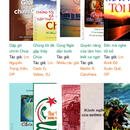
Gặp gỡ
Chúng tôi đã
Cùng Ngài
Quyền năng
Đến mà nghe
chính Chúa
gặp thấy
dấn bước
của tâm hồn
tôi kể
Tác giả:
Lm.
Chúa
Tác giả:
biết ca ngợi
Tác giả:
Lm.
Nguyễn
Tác giả:
Lm.
Nhiều tác giả
Tác giả:
Anrê Đỗ
Trọng Viễn,
Carlo G.
Merlin R.
Xuân Quế,
OP
Valles, SJ
Carothers
OP