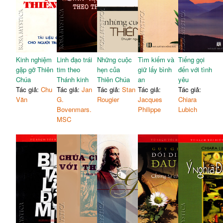
Lên đường với thầy
161
Trường đại học Giê su
173
Kinh nghiệm
Linh đạo trái
Những cuộc
Tìm kiếm và
Tiếng gọi
gặp gỡ Thiên
tim theo
hẹn của
giữ lấy bình
đến với tình
Chúa
Thánh kinh
Thiên Chúa
an
yêu
Tác giả:
Chu
Tác giả:
Jan
Tác giả:
Stan
Tác giả:
Tác giả:
Văn
G.
Rougier
Jacques
Chiara
Bovenmars.
Philippe
Lubich
MSC