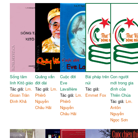
Sống tâm
Quãng vắn
Cuộc đời
Bài pháp trên
Con người
linh Kitô giáo
đời dài
Eve
núi
mới trong gia
Tác giả:
Lm.
Tác giả:
Lm.
Lavallière
Tác giả:
đình của
Gioan Trần
Phêrô
Tác giả:
Lm.
Emmet Fox
Thiên Chúa
Đình Khả
Nguyễn
Phêrô
Tác giả:
Lm.
Châu Hải
Nguyễn
Antôn
Châu Hải
Nguyễn
Ngọc Sơn