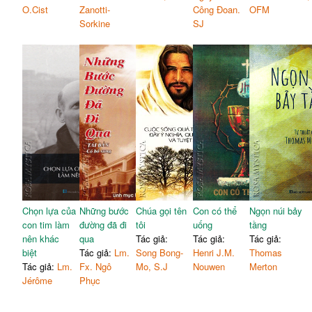
O.Cist
Zanotti-
Công Đoan.
OFM
Sorkine
SJ
Chọn lựa của
Những bước
Chúa gọi tên
Con có thể
Ngọn núi bảy
con tim làm
đường đã đi
tôi
uống
tầng
nên khác
qua
Tác giả:
Tác giả:
Tác giả:
biệt
Tác giả:
Lm.
Song Bong-
Henri J.M.
Thomas
Tác giả:
Lm.
Fx. Ngô
Mo, S.J
Nouwen
Merton
Jérôme
Phục