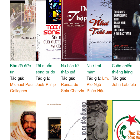
Bản đồ đức
Tôi muốn
Nụ hôn từ
Như trái
Cuộc chiến
tin
sống tự do
thập giá
mắm
thiêng liêng
Tác giả:
Tác giả:
Tác giả:
Tác giả:
Lm.
Tác giả:
Michael Paul
Jack Philip
Ronda de
Piô Ngô
John Labriola
Gallagher
Sola Chervin
Phúc Hậu