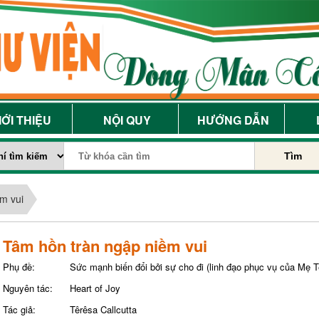
IỚI THIỆU
NỘI QUY
HƯỚNG DẪN
Tìm
m vui
Tâm hồn tràn ngập niềm vui
Phụ đề:
Sức mạnh biến đổi bởi sự cho đi (linh đạo phục vụ của Mẹ T
Nguyên tác:
Heart of Joy
Tác giả:
Têrêsa Callcutta