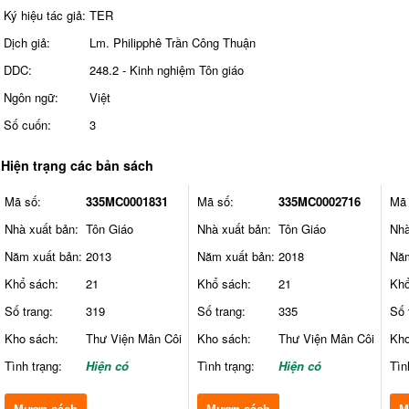
Ký hiệu tác giả:
TER
Dịch giả:
Lm. Philipphê Trần Công Thuận
DDC:
248.2 - Kinh nghiệm Tôn giáo
Ngôn ngữ:
Việt
Số cuốn:
3
Hiện trạng các bản sách
Mã số:
335MC0001831
Mã số:
335MC0002716
Mã 
Nhà xuất bản:
Tôn Giáo
Nhà xuất bản:
Tôn Giáo
Nhà
Năm xuất bản:
2013
Năm xuất bản:
2018
Năm
Khổ sách:
21
Khổ sách:
21
Khổ
Số trang:
319
Số trang:
335
Số 
Kho sách:
Thư Viện Mân Côi
Kho sách:
Thư Viện Mân Côi
Kho
Tình trạng:
Hiện có
Tình trạng:
Hiện có
Tìn