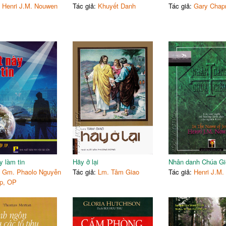
:
Henri J.M. Nouwen
Tác giả:
Khuyết Danh
Tác giả:
Gary Cha
y làm tin
Hãy ở lại
Nhân danh Chúa Gi
:
Gm. Phaolo Nguyễn
Tác giả:
Lm. Tâm Giao
Tác giả:
Henri J.M
p, OP