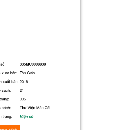
số:
335MC0008838
 xuất bản:
Tôn Giáo
 xuất bản:
2018
 sách:
21
trang:
335
 sách:
Thư Viện Mân Côi
h trạng:
Hiện có