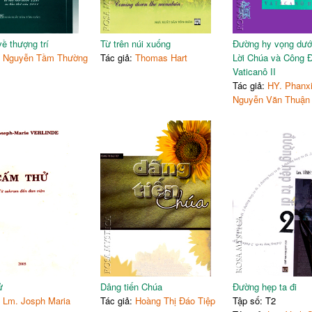
ề thượng trí
Từ trên núi xuống
Đường hy vọng dướ
:
Nguyễn Tầm Thường
Tác giả:
Thomas Hart
Lời Chúa và Công 
Vaticanô II
Tác giả:
HY. Phanx
Nguyễn Văn Thuận
ử
Dâng tiến Chúa
Đường hẹp ta đi
:
Lm. Josph Maria
Tác giả:
Hoàng Thị Đáo Tiệp
Tập số: T2