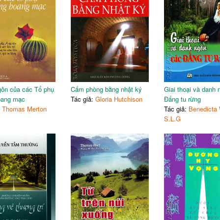
ôn của các Tổ phụ
Cấm phòng bằng nhật ký
Giai thoại và danh 
oang mạc
Tác giả:
Gloria Hutchison
Đấng tu rừng
:
Thomas Merton
Tác giả:
Benedicta 
S.L.G