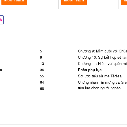
Mượn sách
Mượn sách
M
ch
5
Chương 9: Mỉm cười với Chú
9
Chương 10: Sự kết hợp sẽ là
13
Chương 11: Niềm vui quên m
ta
36
Phần phụ lục
55
Sơ lược tiểu sử mẹ Têrêsa
64
Chứng nhân Tin mừng và Giáo
tiên lựa chọn người nghèo
68
Đức Gioan Phaolô II và Mẹ Tê
82
Ashram
104
Lễ tôn phong chân phước cho
u
149