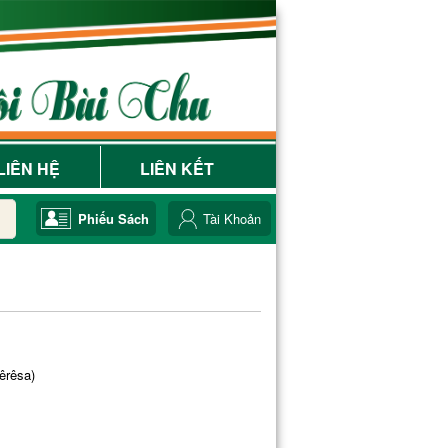
LIÊN HỆ
LIÊN KẾT
Phiếu Sách
Tài Khoản
êrêsa)