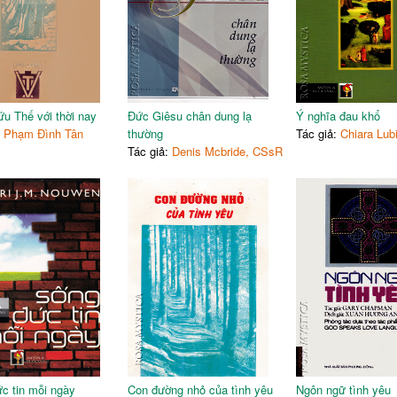
u Thế với thời nay
Đức Giêsu chân dung lạ
Ý nghĩa đau khổ
:
Phạm Đình Tân
thường
Tác giả:
Chiara Lub
Tác giả:
Denis Mcbride, CSsR
c tin mỗi ngày
Con đường nhỏ của tình yêu
Ngôn ngữ tình yêu