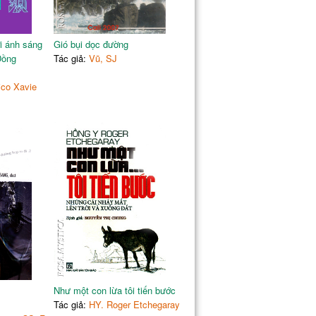
i ánh sáng
Gió bụi dọc đường
Đồng
Tác giả:
Vũ, SJ
ico Xavie
Như một con lừa tôi tiến bước
Tác giả:
HY. Roger Etchegaray