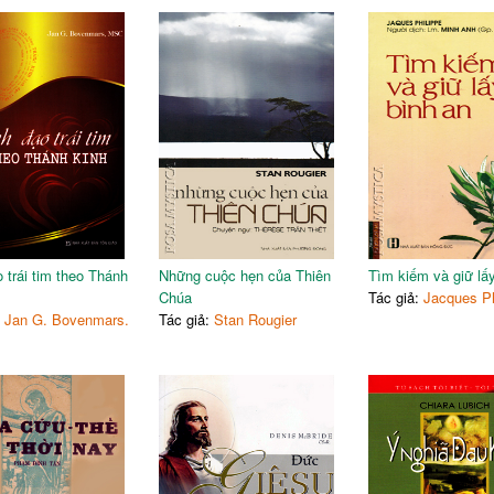
o trái tim theo Thánh
Những cuộc hẹn của Thiên
Tìm kiếm và giữ lấ
Chúa
Tác giả:
Jacques Ph
:
Jan G. Bovenmars.
Tác giả:
Stan Rougier