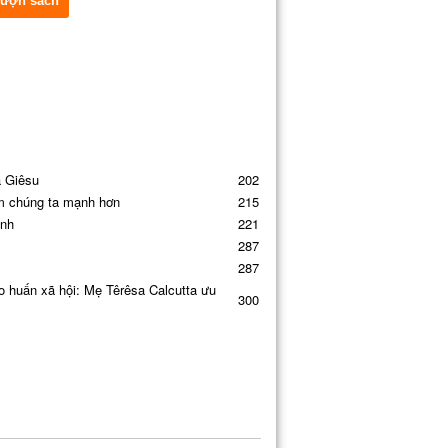
ượn sách
a Giêsu
202
m chúng ta mạnh hơn
215
ình
221
287
287
 huấn xã hội: Mẹ Têrêsa Calcutta ưu
300
rêsa: Cuộc gặp lịch sử ở Nrimal Hriday
310
 mẹ Têrêsa
315