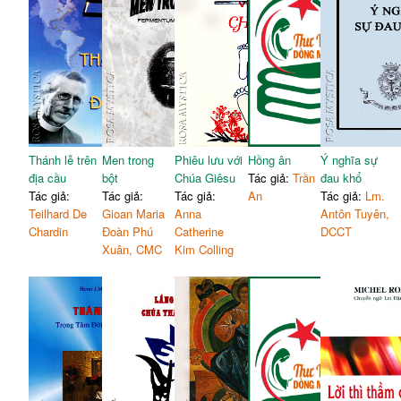
Thánh lễ trên
Men trong
Phiêu lưu với
Hồng ân
Ý nghĩa sự
địa cầu
bột
Chúa Giêsu
Tác giả:
Trần
đau khổ
Tác giả:
Tác giả:
Tác giả:
An
Tác giả:
Lm.
Teilhard De
Gioan Maria
Anna
Antôn Tuyên,
Chardin
Đoàn Phú
Catherine
DCCT
Xuân, CMC
Kim Colling