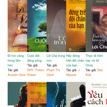
Đi tìm vàng
Cuộc đời
Lời Cha trong
Hãy đứng
Thực tế hôm
trong tâm
đáng sống
con
trên đôi chân
nay và lời
hồn
Tác giả:
Tác giả:
của bạn
Chúa
Tác giả:
ĐHY. Fulton
Phạm Thị
Tác giả:
J.
Tác giả:
Đào
Anselm Grun
Sheen
Oanh
Maurus
Khê