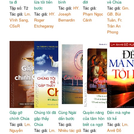
ta đi
lừa tôi tiến
bình
đời
về Chúa
Tập số: T2
bước
Tác giả:
HY.
Tác giả:
Tác giả:
Gm.
Tác giả:
Lm.
Tác giả:
HY.
Joseph
Phạm Ngọc
GB. Bùi
Vĩnh Sang,
Roger
Bernardin
Cảnh
Tuần, Fr.
CSsR
Etchegaray
Trần An
Phong
Gặp gỡ
Chúng tôi đã
Cùng Ngài
Quyền năng
Đến mà nghe
chính Chúa
gặp thấy
dấn bước
của tâm hồn
tôi kể
Tác giả:
Lm.
Chúa
Tác giả:
biết ca ngợi
Tác giả:
Lm.
Nguyễn
Tác giả:
Lm.
Nhiều tác giả
Tác giả:
Anrê Đỗ