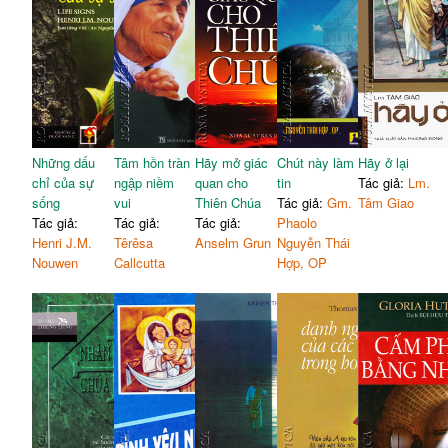
Những dấu
Tâm hồn tràn
Hãy mở giác
Chút này làm
Hãy ở lại
chỉ của sự
ngập niềm
quan cho
tin
Tác giả:
Lm.
sống
vui
Thiên Chúa
Tác giả:
Gm.
Tâm Giao
Tác giả:
Tác giả:
Tác giả:
Phaolo
Henri J.M.
Têrêsa
Anselm Grun
Nguyễn Thái
Nouwen
Callcutta
Hợp, OP