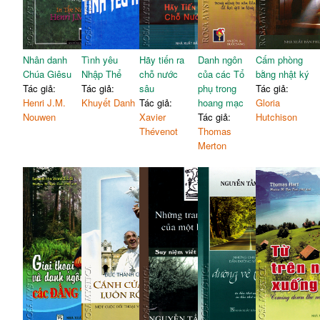
Nhân danh
Tình yêu
Hãy tiến ra
Danh ngôn
Cấm phòng
Chúa Giêsu
Nhập Thể
chỗ nước
của các Tổ
bằng nhật ký
Tác giả:
Tác giả:
sâu
phụ trong
Tác giả:
Henri J.M.
Khuyết Danh
Tác giả:
hoang mạc
Gloria
Nouwen
Xavier
Tác giả:
Hutchison
Thévenot
Thomas
Merton