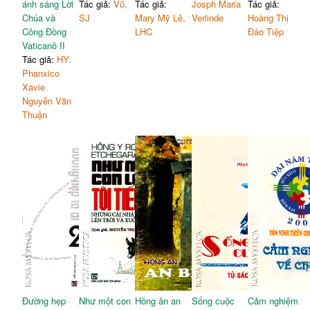
ánh sáng Lời
Tác giả:
Vũ,
Tác giả:
Josph Maria
Tác giả:
Chúa và
SJ
Mary Mỹ Lê,
Verlinde
Hoàng Thị
Công Đồng
LHC
Đáo Tiệp
Vaticanô II
Tác giả:
HY.
Phanxico
Xavie
Nguyễn Văn
Thuận
Đường hẹp
Như một con
Hồng ân an
Sống cuộc
Cảm nghiệm