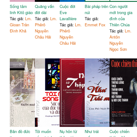
Sống tâm
Quãng vắn
Cuộc đời
Bài pháp trên
Con người
linh Kitô giáo
đời dài
Eve
núi
mới trong gia
Tác giả:
Lm.
Tác giả:
Lm.
Lavallière
Tác giả:
đình của
Gioan Trần
Phêrô
Tác giả:
Lm.
Emmet Fox
Thiên Chúa
Đình Khả
Nguyễn
Phêrô
Tác giả:
Lm.
Châu Hải
Nguyễn
Antôn
Châu Hải
Nguyễn
Ngọc Sơn
Bản đồ đức
Tôi muốn
Nụ hôn từ
Như trái
Cuộc chiến