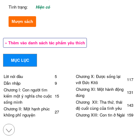
Tình trạng:
Hiện có
Mượn sách
» Thêm vào danh sách tác phẩm yêu thích
MỤC LỤC
Lời nói đầu
5
Chương X: Được sống lại
117
với Đức Kitô
Dẫn nhập
9
Chương XI: Một hành động
Chương I: Con người tìm
131
đúng
kiếm một ý nghĩa cho cuộc
15
sống mình
Chương XII: Tha thứ, thái
143
độ cuối cùng của tình yêu
Chương II: Một hạnh phúc
27
không phỉ nguyện
Chương XIII: Con tin ở Ngài
159
Chương III: Khoa học và
Chương XIV: Cầu nguyện:
37
đức tin, một thời hòa giải
Thời gian Thiên Chúa trả lại
177
khuôn mặt của chúng ta cho
Chương IV: Sự tìm kiếm