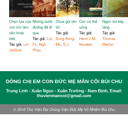
Chọn lựa của
Những bước
Chúa gọi tên
Con có thể
Ngọn núi bảy
con tim làm
đường đã đi
tôi
uống
tầng
nên khác
qua
Tác giả:
Tác giả:
Tác giả:
biệt
Tác giả:
Lm.
Song Bong-
Henri J.M.
Thomas
Tác giả:
Lm.
Fx. Ngô
Mo, S.J
Nouwen
Merton
Jérôme
Phục
DÒNG CHỊ EM CON ĐỨC MẸ MÂN CÔI BÙI CHU
Trung Linh - Xuân Ngọc - Xuân Trường - Nam Định, Email:
thuvienmancoi@gmail.com
© 2016 Thư Viện Đại Chủng Viện Đức Mẹ Vô Nhiễm Bùi Chu