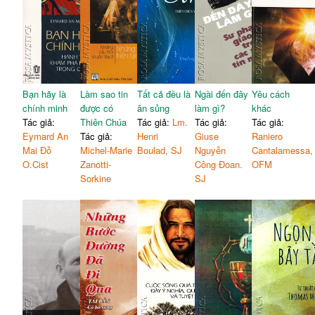
Bạn hãy là
Làm sao tin
Tất cả đều là
Ngài đến đây
Yêu cách
chính minh
được có
ân sủng
làm gì?
khác
Tác giả:
Thiên Chúa
Tác giả:
Lm.
Tác giả:
Tác giả:
Eymard An
Tác giả:
Henri
Giuse
Raniero
Mai Đỗ
Michel-Marie
Boulad, SJ
Nguyễn
Cantalamessa,
O.Cist
Zanotti-
Công Đoan.
OFM
Sorkine
SJ