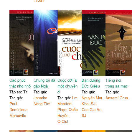
CSsR
Các phúc
Chúng tôi đã
Cuộc đời là
Bạn đường
Tiếng nói
thật nho nhỏ
gặp Ngài
một chuyến
Đức Giêsu
trong sa mạc
Tập số: T1
Tác giả:
đi
Tác giả:
Tác giả:
Tác giả:
Jonathe
Tác giả:
Lm.
Nguyễn Mai
Anseml Grun
Paul-
Nắng Tím
Montfort
Kha, SJ,
Dominique
Phạm Quốc
Cao Gia An,
Marcovits
Huyên,
SJ
O.Cist