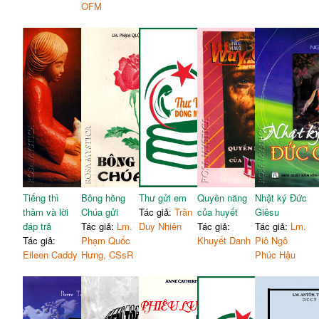
OFM
Tiếng thì
Bông hồng
Thư gửi em
Quyền năng
Nhật ký Đức
thầm và lời
Chúa gửi
Tác giả:
Trần
của huyết
Giêsu
đáp trả
Tác giả:
Lm.
Duy Nhiên
Tác giả:
Tác giả:
Lm.
Tác giả:
Phạm Quốc
Khuyết Danh
Piô Ngô
Eileen Caddy
Hưng, CSsR
Phúc Hậu