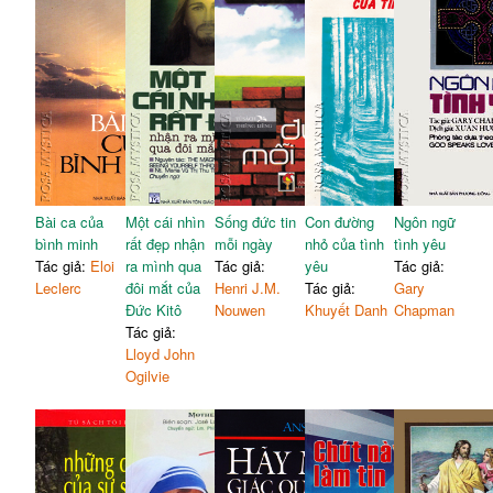
Bài ca của
Một cái nhìn
Sống đức tin
Con đường
Ngôn ngữ
bình minh
rất đẹp nhận
mỗi ngày
nhỏ của tình
tình yêu
Tác giả:
Eloi
ra mình qua
Tác giả:
yêu
Tác giả:
Leclerc
đôi mắt của
Henri J.M.
Tác giả:
Gary
Đức Kitô
Nouwen
Khuyết Danh
Chapman
Tác giả:
Lloyd John
Ogilvie