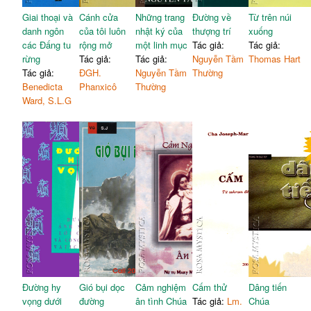
Giai thoại và
Cánh cửa
Những trang
Đường về
Từ trên núi
danh ngôn
của tôi luôn
nhật ký của
thượng trí
xuống
các Đấng tu
rộng mở
một linh mục
Tác giả:
Tác giả:
rừng
Tác giả:
Tác giả:
Nguyễn Tầm
Thomas Hart
Tác giả:
ĐGH.
Nguyễn Tầm
Thường
Benedicta
Phanxicô
Thường
Ward, S.L.G
Đường hy
Gió bụi dọc
Cảm nghiệm
Cấm thử
Dâng tiến
vọng dưới
đường
ân tình Chúa
Tác giả:
Lm.
Chúa