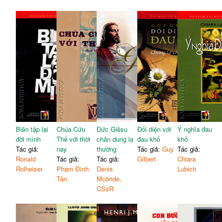
Biên tập lại
Chúa Cứu
Đức Giêsu
Đối diện với
Ý nghĩa đau
đời mình
Thế với thời
chân dung lạ
đau khổ
khổ
Tác giả:
nay
thường
Tác giả:
Guy
Tác giả:
Ronald
Tác giả:
Tác giả:
Gilbert
Chiara
Rolheiser
Phạm Đình
Denis
Lubich
Tân
Mcbride,
CSsR