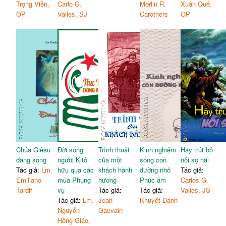
Trọng Viễn,
Carlo G.
Merlin R.
Xuân Quế,
OP
Valles, SJ
Carothers
OP
Chúa Giêsu
Đời sống
Trình thuật
Kinh nghiệm
Hãy trút bỏ
đang sống
người Kitô
của một
sống con
nỗi sợ hãi
Tác giả:
Lm.
hữu qua các
khách hành
đường nhỏ
Tác giả:
Emiliano
mùa Phụng
hương
Phúc âm
Carlos G.
Tardif
vụ
Tác giả:
Tác giả:
Valles, JS
Tác giả:
Lm.
Jean
Khuyết Danh
Nguyễn
Gauvain
Hồng Giáo,