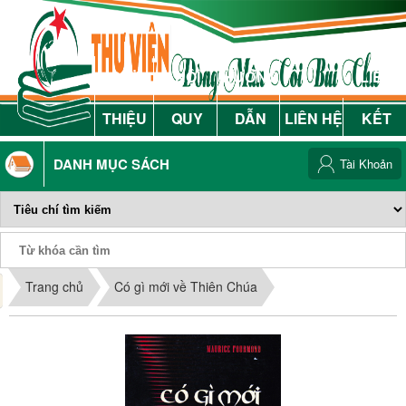
GIỚI
NỘI
HƯỚNG
LIÊN
THIỆU
QUY
DẪN
LIÊN HỆ
KẾT
DANH MỤC SÁCH
Tài Khoản
Phiếu Sách
Trang chủ
Có gì mới về Thiên Chúa