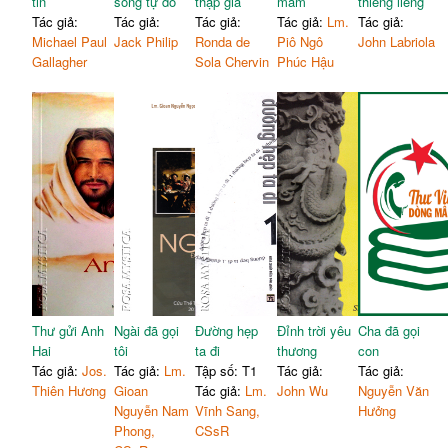
tin
sống tự do
thập giá
mắm
thiêng liêng
Tác giả:
Tác giả:
Tác giả:
Tác giả:
Lm.
Tác giả:
Michael Paul
Jack Philip
Ronda de
Piô Ngô
John Labriola
Gallagher
Sola Chervin
Phúc Hậu
Thư gửi Anh
Ngài đã gọi
Đường hẹp
Đỉnh trời yêu
Cha đã gọi
Hai
tôi
ta đi
thương
con
Tác giả:
Jos.
Tác giả:
Lm.
Tập số: T1
Tác giả:
Tác giả:
Thiên Hương
Gioan
Tác giả:
Lm.
John Wu
Nguyễn Văn
Nguyễn Nam
Vĩnh Sang,
Hưởng
Phong,
CSsR