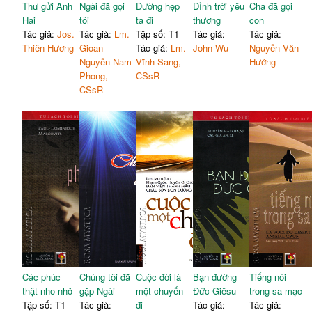
Thư gửi Anh
Ngài đã gọi
Đường hẹp
Đỉnh trời yêu
Cha đã gọi
Hai
tôi
ta đi
thương
con
Tác giả:
Jos.
Tác giả:
Lm.
Tập số: T1
Tác giả:
Tác giả:
Thiên Hương
Gioan
Tác giả:
Lm.
John Wu
Nguyễn Văn
Nguyễn Nam
Vĩnh Sang,
Hưởng
Phong,
CSsR
CSsR
Các phúc
Chúng tôi đã
Cuộc đời là
Bạn đường
Tiếng nói
thật nho nhỏ
gặp Ngài
một chuyến
Đức Giêsu
trong sa mạc
Tập số: T1
Tác giả:
đi
Tác giả:
Tác giả: