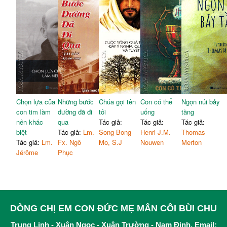
Chọn lựa của
Những bước
Chúa gọi tên
Con có thể
Ngọn núi bảy
con tim làm
đường đã đi
tôi
uống
tầng
nên khác
qua
Tác giả:
Tác giả:
Tác giả:
biệt
Tác giả:
Lm.
Song Bong-
Henri J.M.
Thomas
Tác giả:
Lm.
Fx. Ngô
Mo, S.J
Nouwen
Merton
Jérôme
Phục
DÒNG CHỊ EM CON ĐỨC MẸ MÂN CÔI BÙI CHU
Trung Linh - Xuân Ngọc - Xuân Trường - Nam Định, Email: