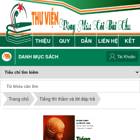
GIỚI
NỘI
HƯỚNG
LIÊN
THIỆU
QUY
DẪN
LIÊN HỆ
KẾT
DANH MỤC SÁCH
Tài Khoản
Phiếu Sách
Trang chủ
Tiếng thì thầm và lời đáp trả