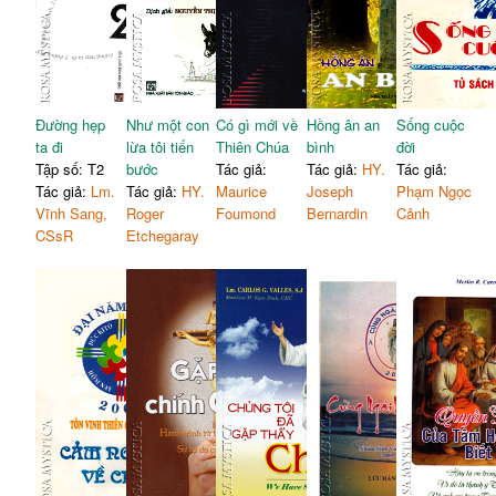
Đường hẹp
Như một con
Có gì mới về
Hồng ân an
Sống cuộc
ta đi
lừa tôi tiến
Thiên Chúa
bình
đời
Tập số: T2
bước
Tác giả:
Tác giả:
HY.
Tác giả:
Tác giả:
Lm.
Tác giả:
HY.
Maurice
Joseph
Phạm Ngọc
Vĩnh Sang,
Roger
Foumond
Bernardin
Cảnh
CSsR
Etchegaray