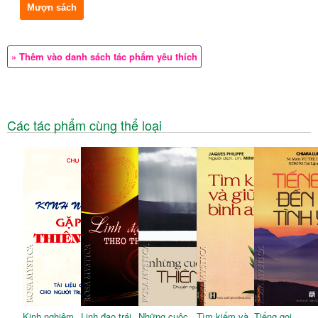
Mượn sách
» Thêm vào danh sách tác phẩm yêu thích
Các tác phẩm cùng thể loại
Kinh nghiệm
Linh đạo trái
Những cuộc
Tìm kiếm và
Tiếng gọi