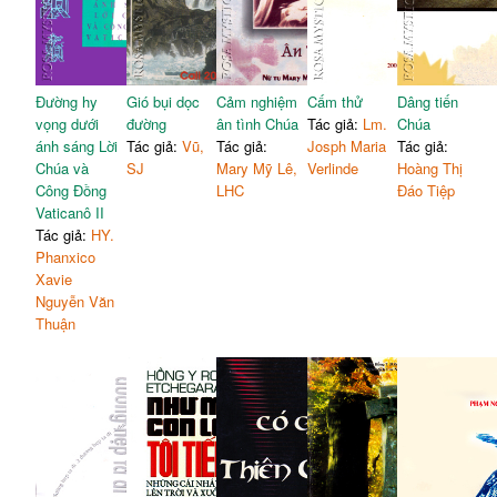
Đường hy
Gió bụi dọc
Cảm nghiệm
Cấm thử
Dâng tiến
vọng dưới
đường
ân tình Chúa
Tác giả:
Lm.
Chúa
ánh sáng Lời
Tác giả:
Vũ,
Tác giả:
Josph Maria
Tác giả:
Chúa và
SJ
Mary Mỹ Lê,
Verlinde
Hoàng Thị
Công Đồng
LHC
Đáo Tiệp
Vaticanô II
Tác giả:
HY.
Phanxico
Xavie
Nguyễn Văn
Thuận