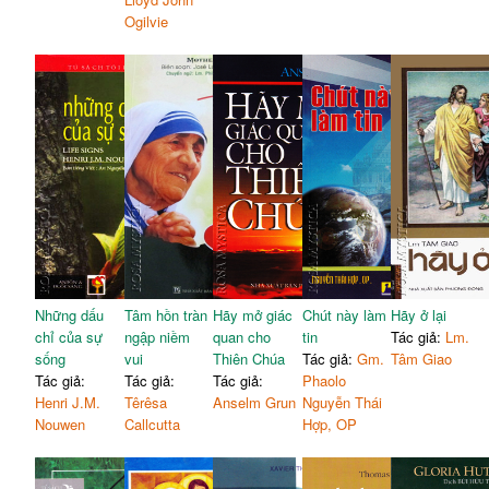
Ogilvie
Những dấu
Tâm hồn tràn
Hãy mở giác
Chút này làm
Hãy ở lại
chỉ của sự
ngập niềm
quan cho
tin
Tác giả:
Lm.
sống
vui
Thiên Chúa
Tác giả:
Gm.
Tâm Giao
Tác giả:
Tác giả:
Tác giả:
Phaolo
Henri J.M.
Têrêsa
Anselm Grun
Nguyễn Thái
Nouwen
Callcutta
Hợp, OP