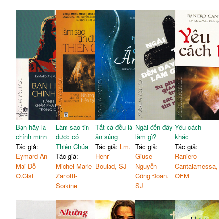
Bạn hãy là
Làm sao tin
Tất cả đều là
Ngài đến đây
Yêu cách
chính minh
được có
ân sủng
làm gì?
khác
Tác giả:
Thiên Chúa
Tác giả:
Lm.
Tác giả:
Tác giả:
Eymard An
Tác giả:
Henri
Giuse
Raniero
Mai Đỗ
Michel-Marie
Boulad, SJ
Nguyễn
Cantalamessa,
O.Cist
Zanotti-
Công Đoan.
OFM
Sorkine
SJ