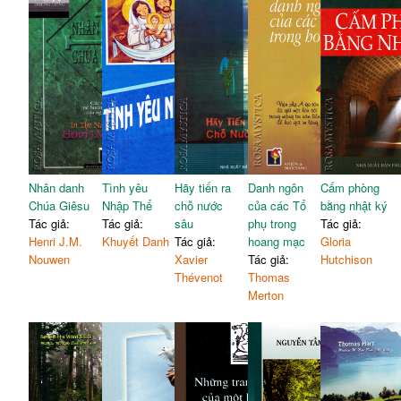
Nhân danh
Tình yêu
Hãy tiến ra
Danh ngôn
Cấm phòng
Chúa Giêsu
Nhập Thể
chỗ nước
của các Tổ
bằng nhật ký
Tác giả:
Tác giả:
sâu
phụ trong
Tác giả:
Henri J.M.
Khuyết Danh
Tác giả:
hoang mạc
Gloria
Nouwen
Xavier
Tác giả:
Hutchison
Thévenot
Thomas
Merton