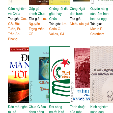
Cảm nghiệm
Gặp gỡ
Chúng tôi đã
Cùng Ngài
Quyền năng
về Chúa
chính Chúa
gặp thấy
dấn bước
của tâm hồn
Tác giả:
Gm.
Tác giả:
Lm.
Chúa
Tác giả:
biết ca ngợi
GB. Bùi
Nguyễn
Tác giả:
Lm.
Nhiều tác giả
Tác giả:
Tuần, Fr.
Trọng Viễn,
Carlo G.
Merlin R.
Trần An
OP
Valles, SJ
Carothers
Phong
Đến mà nghe
Chúa Giêsu
Đời sống
Trình thuật
Kinh nghiệm
tôi kể
đang sống
người Kitô
của một
sống con