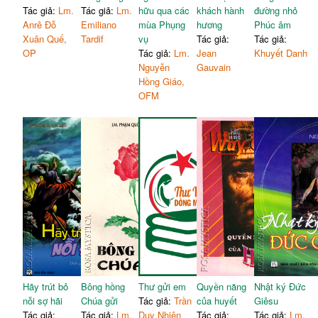
Tác giả:
Lm.
Tác giả:
Lm.
hữu qua các
khách hành
đường nhỏ
Anrê Đỗ
Emiliano
mùa Phụng
hương
Phúc âm
Xuân Quế,
Tardif
vụ
Tác giả:
Tác giả:
OP
Tác giả:
Lm.
Jean
Khuyết Danh
Nguyễn
Gauvain
Hồng Giáo,
OFM
Hãy trút bỏ
Bông hồng
Thư gửi em
Quyền năng
Nhật ký Đức
nỗi sợ hãi
Chúa gửi
Tác giả:
Trần
của huyết
Giêsu
Tác giả:
Tác giả:
Lm.
Duy Nhiên
Tác giả:
Tác giả:
Lm.