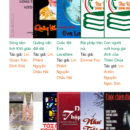
Sống tâm
Quãng vắn
Cuộc đời
Bài pháp trên
Con người
linh Kitô giáo
đời dài
Eve
núi
mới trong gia
Tác giả:
Lm.
Tác giả:
Lm.
Lavallière
Tác giả:
đình của
Gioan Trần
Phêrô
Tác giả:
Lm.
Emmet Fox
Thiên Chúa
Đình Khả
Nguyễn
Phêrô
Tác giả:
Lm.
Châu Hải
Nguyễn
Antôn
Châu Hải
Nguyễn
Ngọc Sơn