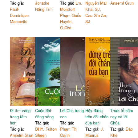
Tác giả:
Jonathe
Tác giả:
Lm.
Nguyễn Mai
Anseml Grun
Paul-
Nắng Tím
Montfort
Kha, SJ,
Dominique
Phạm Quốc
Cao Gia An,
Marcovits
Huyên,
SJ
O.Cist
Đi tìm vàng
Cuộc đời
Lời Cha trong
Hãy đứng
Thực tế hôm
trong tâm
đáng sống
con
trên đôi chân
nay và lời
hồn
Tác giả:
Tác giả:
của bạn
Chúa
Tác giả:
ĐHY. Fulton
Phạm Thị
Tác giả:
J.
Tác giả:
Đào
Anselm Grun
Sheen
Oanh
Maurus
Khê