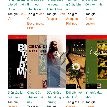
gặp gỡ Thiên
tim theo
hẹn của
giữ lấy bình
đến với tình
Chúa
Thánh kinh
Thiên Chúa
an
yêu
Tác giả:
Chu
Tác giả:
Jan
Tác giả:
Stan
Tác giả:
Tác giả:
Văn
G.
Rougier
Jacques
Chiara
Bovenmars.
Philippe
Lubich
MSC
Biên tập lại
Chúa Cứu
Đức Giêsu
Đối diện với
Ý nghĩa đau
đời mình
Thế với thời
chân dung lạ
đau khổ
khổ
Tác giả:
nay
thường
Tác giả:
Guy
Tác giả:
Ronald
Tác giả:
Tác giả:
Gilbert
Chiara