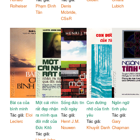
Rolheiser
Phạm Đình
Denis
Lubich
Tân
Mcbride,
CSsR
Bài ca của
Một cái nhìn
Sống đức tin
Con đường
Ngôn ngữ
bình minh
rất đẹp nhận
mỗi ngày
nhỏ của tình
tình yêu
Tác giả:
Eloi
ra mình qua
Tác giả:
yêu
Tác giả:
Leclerc
đôi mắt của
Henri J.M.
Tác giả:
Gary
Đức Kitô
Nouwen
Khuyết Danh
Chapman
Tác giả:
Lloyd John