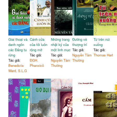
Giai thoại và
Cánh cửa
Những trang
Đường về
Từ trên núi
danh ngôn
của tôi luôn
nhật ký của
thượng trí
xuống
các Đấng tu
rộng mở
một linh mục
Tác giả:
Tác giả:
rừng
Tác giả:
Tác giả:
Nguyễn Tầm
Thomas Hart
Tác giả:
ĐGH.
Nguyễn Tầm
Thường
Benedicta
Phanxicô
Thường
Ward, S.L.G