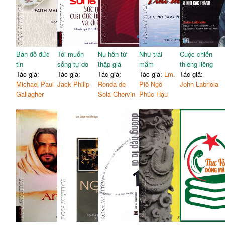
Bản đồ đức
Tôi muốn
Nụ hôn từ
Như trái
Cuộc chiến
tin
sống tự do
thập giá
mắm
thiêng liêng
Tác giả:
Tác giả:
Tác giả:
Tác giả:
Lm.
Tác giả:
Michael Paul
Jack Philip
Ronda de
Piô Ngô
John Labriola
Gallagher
Sola Chervin
Phúc Hậu