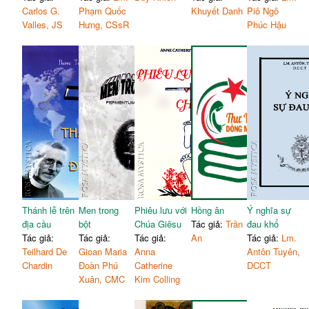
Carlos G.
Phạm Quốc
Khuyết Danh
Piô Ngô
Valles, JS
Hưng, CSsR
Phúc Hậu
Thánh lễ trên
Men trong
Phiêu lưu với
Hồng ân
Ý nghĩa sự
địa cầu
bột
Chúa Giêsu
Tác giả:
Trần
đau khổ
Tác giả:
Tác giả:
Tác giả:
An
Tác giả:
Lm.
Teilhard De
Gioan Maria
Anna
Antôn Tuyên,
Chardin
Đoàn Phú
Catherine
DCCT
Xuân, CMC
Kim Colling